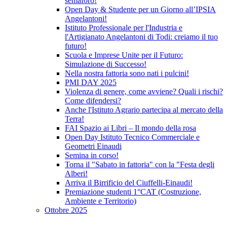
semaforo!
Open Day & Studente per un Giorno all’IPSIA
Angelantoni!
Istituto Professionale per l'Industria e
l'Artigianato Angelantoni di Todi: creiamo il tuo
futuro!
Scuola e Imprese Unite per il Futuro:
Simulazione di Successo!
Nella nostra fattoria sono nati i pulcini!
PMI DAY 2025
Violenza di genere, come avviene? Quali i rischi?
Come difendersi?
Anche l'Istituto Agrario partecipa al mercato della
Terra!
FAI Spazio ai Libri – Il mondo della rosa
Open Day Istituto Tecnico Commerciale e
Geometri Einaudi
Semina in corso!
Torna il "Sabato in fattoria" con la "Festa degli
Alberi!
Arriva il Birrificio del Ciuffelli-Einaudi!
Premiazione studenti 1°CAT (Costruzione,
Ambiente e Territorio)
Ottobre 2025