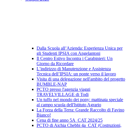
Dalla Scuola all’Azienda: Esperienza Unica per
gli Studenti IPSIA con Angelantoni
Il Centro Estivo Incontra i Carabinieri: Un
Giorno da Ricordare
L’indirizzo di Manutenzione e Assistenza
Tecnica dell’IPSIA: un ponte verso il lavoro
Visita di una delegazione nell'ambito del progetto
BUMBLE-NAP
PCTO presso l'agenzia viaggi
TRAVELVILLAGE di Todi
Un tuffo nel mondo dei pony: mattinata speciale
al campo scuola dell'Istituto Agrario
La Forza della Terra: Grande Raccolto di Favino
Bianco!
Cena di fine anno 5A_CAT 2024/25
PCTO di Aichia Chebbi 4a_CAT (Costruzioni,