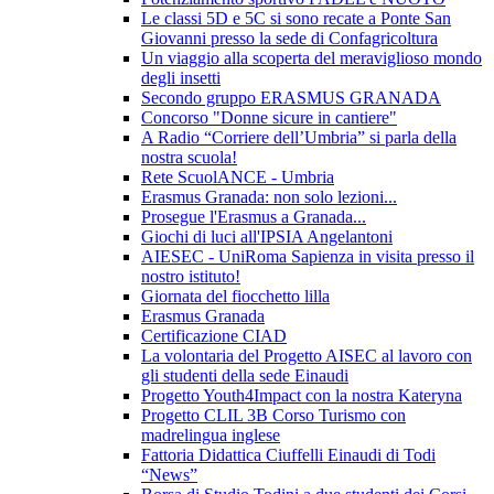
Le classi 5D e 5C si sono recate a Ponte San
Giovanni presso la sede di Confagricoltura
Un viaggio alla scoperta del meraviglioso mondo
degli insetti
Secondo gruppo ERASMUS GRANADA
Concorso "Donne sicure in cantiere"
A Radio “Corriere dell’Umbria” si parla della
nostra scuola!
Rete ScuolANCE - Umbria
Erasmus Granada: non solo lezioni...
Prosegue l'Erasmus a Granada...
Giochi di luci all'IPSIA Angelantoni
AIESEC - UniRoma Sapienza in visita presso il
nostro istituto!
Giornata del fiocchetto lilla
Erasmus Granada
Certificazione CIAD
La volontaria del Progetto AISEC al lavoro con
gli studenti della sede Einaudi
Progetto Youth4Impact con la nostra Kateryna
Progetto CLIL 3B Corso Turismo con
madrelingua inglese
Fattoria Didattica Ciuffelli Einaudi di Todi
“News”