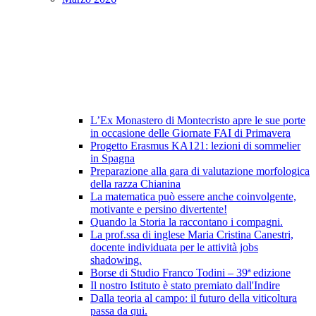
L’Ex Monastero di Montecristo apre le sue porte
in occasione delle Giornate FAI di Primavera
Progetto Erasmus KA121: lezioni di sommelier
in Spagna
Preparazione alla gara di valutazione morfologica
della razza Chianina
La matematica può essere anche coinvolgente,
motivante e persino divertente!
Quando la Storia la raccontano i compagni.
La prof.ssa di inglese Maria Cristina Canestri,
docente individuata per le attività jobs
shadowing.
Borse di Studio Franco Todini – 39ª edizione
Il nostro Istituto è stato premiato dall'Indire
Dalla teoria al campo: il futuro della viticoltura
passa da qui.