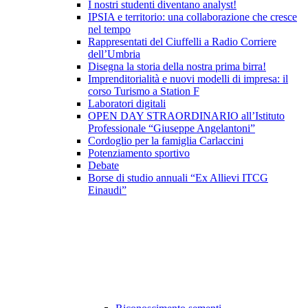
I nostri studenti diventano analyst!
IPSIA e territorio: una collaborazione che cresce
nel tempo
Rappresentati del Ciuffelli a Radio Corriere
dell’Umbria
Disegna la storia della nostra prima birra!
Imprenditorialità e nuovi modelli di impresa: il
corso Turismo a Station F
Laboratori digitali
OPEN DAY STRAORDINARIO all’Istituto
Professionale “Giuseppe Angelantoni”
Cordoglio per la famiglia Carlaccini
Potenziamento sportivo
Debate
Borse di studio annuali “Ex Allievi ITCG
Einaudi”