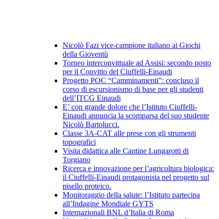
Nicolò Fazi vice-campione italiano ai Giochi
della Gioventù
Torneo interconvittuale ad Assisi: secondo posto
per il Convitto del Ciuffelli-Einaudi
Progetto POC “Camminamenti”: concluso il
corso di escursionismo di base per gli studenti
dell’ITCG Einaudi
E’ con grande dolore che l’Istituto Ciuffelli-
Einaudi annuncia la scomparsa del suo studente
Nicolò Bartolucci.
Classe 3A-CAT alle prese con gli strumenti
topografici
Visita didattica alle Cantine Lungarotti di
Torgiano
Ricerca e innovazione per l’agricoltura biologica:
il Ciuffelli-Einaudi protagonista nel progetto sul
pisello proteico.
Monitoraggio della salute: l’Istituto partecipa
all’Indagine Mondiale GYTS
Internazionali BNL d’Italia di Roma