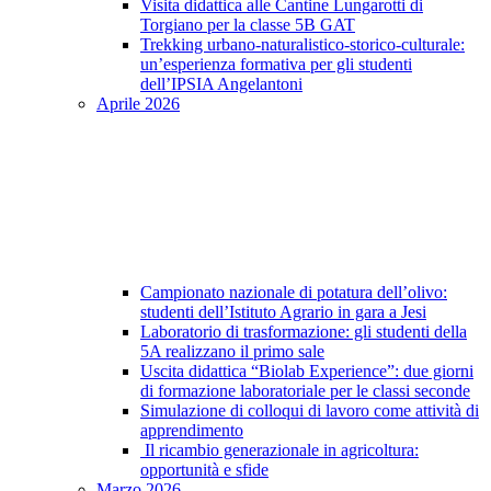
Visita didattica alle Cantine Lungarotti di
Torgiano per la classe 5B GAT
Trekking urbano-naturalistico-storico-culturale:
un’esperienza formativa per gli studenti
dell’IPSIA Angelantoni
Aprile 2026
Campionato nazionale di potatura dell’olivo:
studenti dell’Istituto Agrario in gara a Jesi
Laboratorio di trasformazione: gli studenti della
5A realizzano il primo sale
Uscita didattica “Biolab Experience”: due giorni
di formazione laboratoriale per le classi seconde
Simulazione di colloqui di lavoro come attività di
apprendimento
Il ricambio generazionale in agricoltura:
opportunità e sfide
Marzo 2026