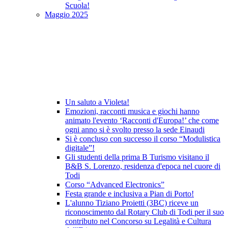
Scuola!
Maggio 2025
Un saluto a Violeta!
Emozioni, racconti musica e giochi hanno
animato l'evento ‘Racconti d'Europa!’ che come
ogni anno si è svolto presso la sede Einaudi
Si è concluso con successo il corso “Modulistica
digitale”!
Gli studenti della prima B Turismo visitano il
B&B S. Lorenzo, residenza d'epoca nel cuore di
Todi
Corso “Advanced Electronics”
Festa grande e inclusiva a Pian di Porto!
L'alunno Tiziano Proietti (3BC) riceve un
riconoscimento dal Rotary Club di Todi per il suo
contributo nel Concorso su Legalità e Cultura