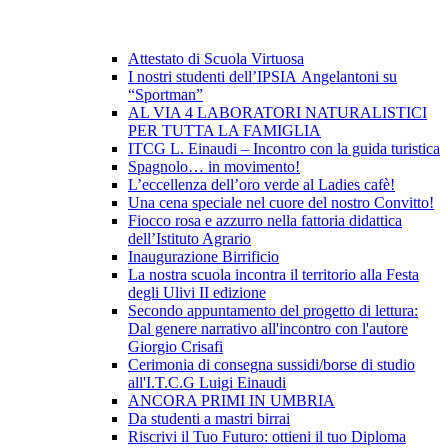
Attestato di Scuola Virtuosa
I nostri studenti dell’IPSIA Angelantoni su
“Sportman”
AL VIA 4 LABORATORI NATURALISTICI
PER TUTTA LA FAMIGLIA
ITCG L. Einaudi – Incontro con la guida turistica
Spagnolo… in movimento!
L’eccellenza dell’oro verde al Ladies cafè!
Una cena speciale nel cuore del nostro Convitto!
Fiocco rosa e azzurro nella fattoria didattica
dell’Istituto Agrario
Inaugurazione Birrificio
La nostra scuola incontra il territorio alla Festa
degli Ulivi II edizione
Secondo appuntamento del progetto di lettura:
Dal genere narrativo all'incontro con l'autore
Giorgio Crisafi
Cerimonia di consegna sussidi/borse di studio
all'I.T.C.G Luigi Einaudi
ANCORA PRIMI IN UMBRIA
Da studenti a mastri birrai
Riscrivi il Tuo Futuro: ottieni il tuo Diploma