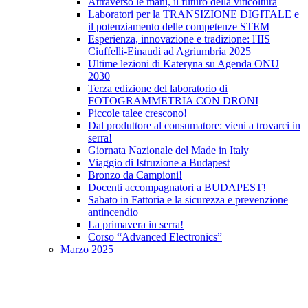
Attraverso le mani, il futuro della viticoltura
Laboratori per la TRANSIZIONE DIGITALE e
il potenziamento delle competenze STEM
Esperienza, innovazione e tradizione: l'IIS
Ciuffelli-Einaudi ad Agriumbria 2025
Ultime lezioni di Kateryna su Agenda ONU
2030
Terza edizione del laboratorio di
FOTOGRAMMETRIA CON DRONI
Piccole talee crescono!
Dal produttore al consumatore: vieni a trovarci in
serra!
Giornata Nazionale del Made in Italy
Viaggio di Istruzione a Budapest
Bronzo da Campioni!
Docenti accompagnatori a BUDAPEST!
Sabato in Fattoria e la sicurezza e prevenzione
antincendio
La primavera in serra!
Corso “Advanced Electronics”
Marzo 2025