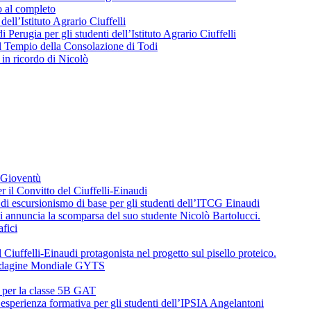
o al completo
 dell’Istituto Agrario Ciuffelli
 Perugia per gli studenti dell’Istituto Agrario Ciuffelli
l Tempio della Consolazione di Todi
in ricordo di Nicolò
a Gioventù
r il Convitto del Ciuffelli-Einaudi
i escursionismo di base per gli studenti dell’ITCG Einaudi
di annuncia la scomparsa del suo studente Nicolò Bartolucci.
fici
 Ciuffelli-Einaudi protagonista nel progetto sul pisello proteico.
l’Indagine Mondiale GYTS
o per la classe 5B GAT
’esperienza formativa per gli studenti dell’IPSIA Angelantoni