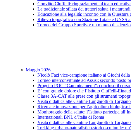
Convitto Ciuffelli: ringraziamenti al team educativ
La tradizionale sfilata dei trattori saluta i maturandi
Educazione alla legalità: incontro con la Questura di
Rilievo topografico con Stazione Totale e GNSS a
Torneo del Gruppo Sportivo: un minuto di silenzio 
Maggio 2026
Nicolò Fazi vice-campione italiano ai Giochi dell
Torneo interconvittuale ad Assisi: secondo posto pe
Progetto POC “Camminamenti”: concluso il corso d
E’ con grande dolore che l’Istituto Ciuffelli-Einau
Classe 3A-CAT alle prese con gli strumenti topogra
Visita didattica alle Cantine Lungarotti di Torgiano
Ricerca e innovazione per l’agricoltura biologica: il
Monitoraggio della salute: l’Istituto partecipa al
Internazionali BNL d’Italia di Roma
Visita didattica alle Cantine Lungarotti di Torgian
Trekking urbano-naturalistico-storico-culturale: un