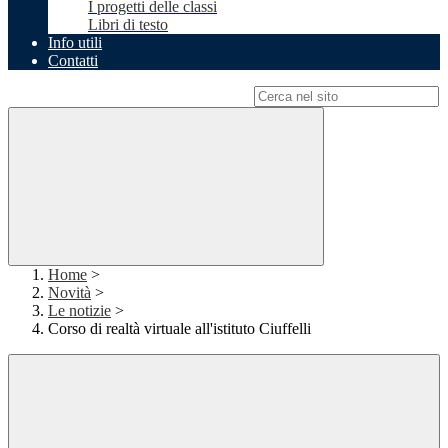
I progetti delle classi
Libri di testo
Info utili
Contatti
Campo di ricerca per le pagine del sito
Home
>
Novità
>
Le notizie
>
Corso di realtà virtuale all'istituto Ciuffelli