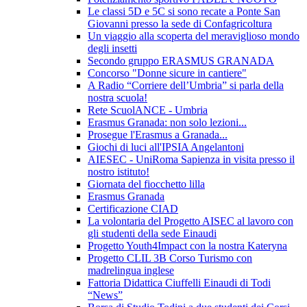
Le classi 5D e 5C si sono recate a Ponte San
Giovanni presso la sede di Confagricoltura
Un viaggio alla scoperta del meraviglioso mondo
degli insetti
Secondo gruppo ERASMUS GRANADA
Concorso "Donne sicure in cantiere"
A Radio “Corriere dell’Umbria” si parla della
nostra scuola!
Rete ScuolANCE - Umbria
Erasmus Granada: non solo lezioni...
Prosegue l'Erasmus a Granada...
Giochi di luci all'IPSIA Angelantoni
AIESEC - UniRoma Sapienza in visita presso il
nostro istituto!
Giornata del fiocchetto lilla
Erasmus Granada
Certificazione CIAD
La volontaria del Progetto AISEC al lavoro con
gli studenti della sede Einaudi
Progetto Youth4Impact con la nostra Kateryna
Progetto CLIL 3B Corso Turismo con
madrelingua inglese
Fattoria Didattica Ciuffelli Einaudi di Todi
“News”