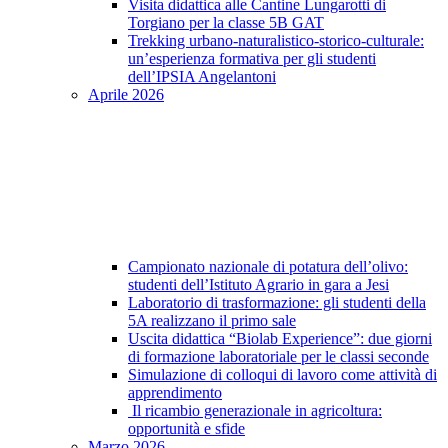
Visita didattica alle Cantine Lungarotti di
Torgiano per la classe 5B GAT
Trekking urbano-naturalistico-storico-culturale:
un’esperienza formativa per gli studenti
dell’IPSIA Angelantoni
Aprile 2026
Campionato nazionale di potatura dell’olivo:
studenti dell’Istituto Agrario in gara a Jesi
Laboratorio di trasformazione: gli studenti della
5A realizzano il primo sale
Uscita didattica “Biolab Experience”: due giorni
di formazione laboratoriale per le classi seconde
Simulazione di colloqui di lavoro come attività di
apprendimento
Il ricambio generazionale in agricoltura:
opportunità e sfide
Marzo 2026