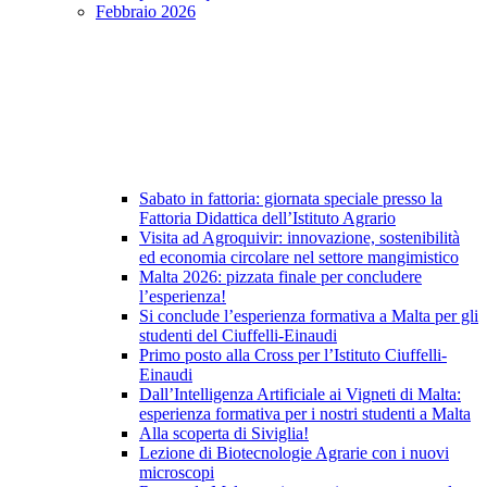
Febbraio 2026
Sabato in fattoria: giornata speciale presso la
Fattoria Didattica dell’Istituto Agrario
Visita ad Agroquivir: innovazione, sostenibilità
ed economia circolare nel settore mangimistico
Malta 2026: pizzata finale per concludere
l’esperienza!
Si conclude l’esperienza formativa a Malta per gli
studenti del Ciuffelli-Einaudi
Primo posto alla Cross per l’Istituto Ciuffelli-
Einaudi
Dall’Intelligenza Artificiale ai Vigneti di Malta:
esperienza formativa per i nostri studenti a Malta
Alla scoperta di Siviglia!
Lezione di Biotecnologie Agrarie con i nuovi
microscopi