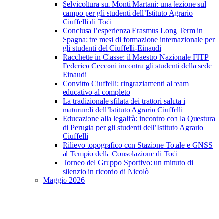
Selvicoltura sui Monti Martani: una lezione sul
campo per gli studenti dell’Istituto Agrario
Ciuffelli di Todi
Conclusa l’esperienza Erasmus Long Term in
Spagna: tre mesi di formazione internazionale per
gli studenti del Ciuffelli-Einaudi
Racchette in Classe: il Maestro Nazionale FITP
Federico Cecconi incontra gli studenti della sede
Einaudi
Convitto Ciuffelli: ringraziamenti al team
educativo al completo
La tradizionale sfilata dei trattori saluta i
maturandi dell’Istituto Agrario Ciuffelli
Educazione alla legalità: incontro con la Questura
di Perugia per gli studenti dell’Istituto Agrario
Ciuffelli
Rilievo topografico con Stazione Totale e GNSS
al Tempio della Consolazione di Todi
Torneo del Gruppo Sportivo: un minuto di
silenzio in ricordo di Nicolò
Maggio 2026