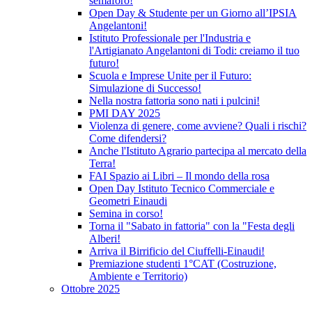
semaforo!
Open Day & Studente per un Giorno all’IPSIA
Angelantoni!
Istituto Professionale per l'Industria e
l'Artigianato Angelantoni di Todi: creiamo il tuo
futuro!
Scuola e Imprese Unite per il Futuro:
Simulazione di Successo!
Nella nostra fattoria sono nati i pulcini!
PMI DAY 2025
Violenza di genere, come avviene? Quali i rischi?
Come difendersi?
Anche l'Istituto Agrario partecipa al mercato della
Terra!
FAI Spazio ai Libri – Il mondo della rosa
Open Day Istituto Tecnico Commerciale e
Geometri Einaudi
Semina in corso!
Torna il "Sabato in fattoria" con la "Festa degli
Alberi!
Arriva il Birrificio del Ciuffelli-Einaudi!
Premiazione studenti 1°CAT (Costruzione,
Ambiente e Territorio)
Ottobre 2025