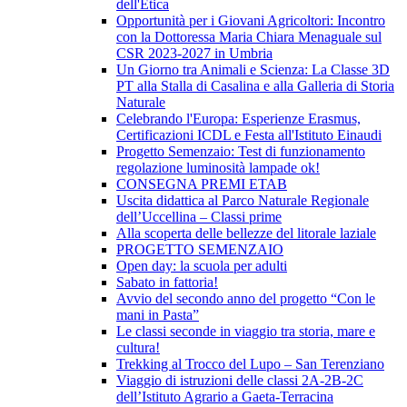
dell'Etica
Opportunità per i Giovani Agricoltori: Incontro
con la Dottoressa Maria Chiara Menaguale sul
CSR 2023-2027 in Umbria
Un Giorno tra Animali e Scienza: La Classe 3D
PT alla Stalla di Casalina e alla Galleria di Storia
Naturale
Celebrando l'Europa: Esperienze Erasmus,
Certificazioni ICDL e Festa all'Istituto Einaudi
Progetto Semenzaio: Test di funzionamento
regolazione luminosità lampade ok!
CONSEGNA PREMI ETAB
Uscita didattica al Parco Naturale Regionale
dell’Uccellina – Classi prime
Alla scoperta delle bellezze del litorale laziale
PROGETTO SEMENZAIO
Open day: la scuola per adulti
Sabato in fattoria!
Avvio del secondo anno del progetto “Con le
mani in Pasta”
Le classi seconde in viaggio tra storia, mare e
cultura!
Trekking al Trocco del Lupo – San Terenziano
Viaggio di istruzioni delle classi 2A-2B-2C
dell’Istituto Agrario a Gaeta-Terracina