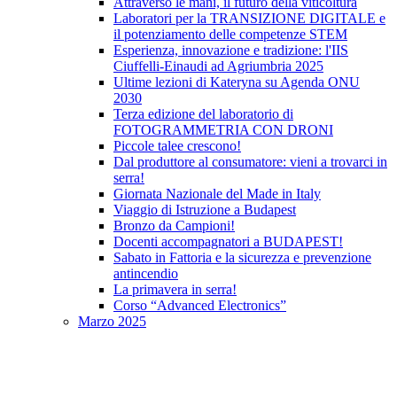
Attraverso le mani, il futuro della viticoltura
Laboratori per la TRANSIZIONE DIGITALE e
il potenziamento delle competenze STEM
Esperienza, innovazione e tradizione: l'IIS
Ciuffelli-Einaudi ad Agriumbria 2025
Ultime lezioni di Kateryna su Agenda ONU
2030
Terza edizione del laboratorio di
FOTOGRAMMETRIA CON DRONI
Piccole talee crescono!
Dal produttore al consumatore: vieni a trovarci in
serra!
Giornata Nazionale del Made in Italy
Viaggio di Istruzione a Budapest
Bronzo da Campioni!
Docenti accompagnatori a BUDAPEST!
Sabato in Fattoria e la sicurezza e prevenzione
antincendio
La primavera in serra!
Corso “Advanced Electronics”
Marzo 2025