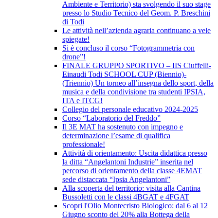
Ambiente e Territorio) sta svolgendo il suo stage
presso lo Studio Tecnico del Geom. P. Breschini
di Todi
Le attività nell’azienda agraria continuano a vele
spiegate!
Si è concluso il corso “Fotogrammetria con
drone”!
FINALE GRUPPO SPORTIVO – IIS Ciuffelli-
Einaudi Todi SCHOOL CUP (Biennio)-
(Triennio) Un torneo all’insegna dello sport, della
musica e della condivisione tra studenti IPSIA,
ITA e ITCG!
Collegio del personale educativo 2024-2025
Corso “Laboratorio del Freddo”
Il 3E MAT ha sostenuto con impegno e
determinazione l’esame di qualifica
professionale!
Attività di orientamento: Uscita didattica presso
la ditta “Angelantoni Industrie” inserita nel
percorso di orientamento della classe 4EMAT
sede distaccata “Ipsia Angelantoni”
Alla scoperta del territorio: visita alla Cantina
Bussoletti con le classi 4BGAT e 4FGAT
Scopri l'Olio Montecristo Biologico: dal 6 al 12
Giugno sconto del 20% alla Bottega della