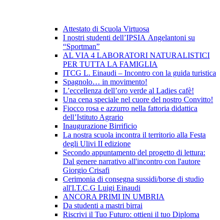
Attestato di Scuola Virtuosa
I nostri studenti dell’IPSIA Angelantoni su
“Sportman”
AL VIA 4 LABORATORI NATURALISTICI
PER TUTTA LA FAMIGLIA
ITCG L. Einaudi – Incontro con la guida turistica
Spagnolo… in movimento!
L’eccellenza dell’oro verde al Ladies cafè!
Una cena speciale nel cuore del nostro Convitto!
Fiocco rosa e azzurro nella fattoria didattica
dell’Istituto Agrario
Inaugurazione Birrificio
La nostra scuola incontra il territorio alla Festa
degli Ulivi II edizione
Secondo appuntamento del progetto di lettura:
Dal genere narrativo all'incontro con l'autore
Giorgio Crisafi
Cerimonia di consegna sussidi/borse di studio
all'I.T.C.G Luigi Einaudi
ANCORA PRIMI IN UMBRIA
Da studenti a mastri birrai
Riscrivi il Tuo Futuro: ottieni il tuo Diploma