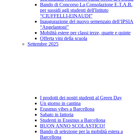
Bando di Concorso La Consolazione E.T.A.B.
per sussidi agli studenti dell'Istituto
“CIUFFELLI-EINAUDI”
Inaugurazione del nuovo semenzaio dell’IPSIA
“Angelantoni”
Mobilità estere per classi terze, quarte e quinte
Offerta vini della scuola
Settembre 2025
I prodotti dei nostri studenti al Green Day
Un giorno in cantina
Erasmus vibes a Barcellona
Sabato in fattoria
Studenti in Erasmus a Barcellona
BUON ANNO SCOLASTICO!
Bando di selezione per la mobilità estera a
Barcellona