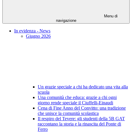
Menu di
navigazione
In evidenza - News
Giugno 2026
Un grazie speciale a chi ha dedicato una vita alla
scuola
Una comunità che educa: grazie a chi ogni
giorno rende speciale il Ciuffelli-Einaudi
Cena di Fine Anno del Convitto: una tradizione
che unisce la comunità scolastica
Il respiro del Tevere: gli studenti della 5B GAT
raccontano la storia e la rinascita del Ponte di
Ferro