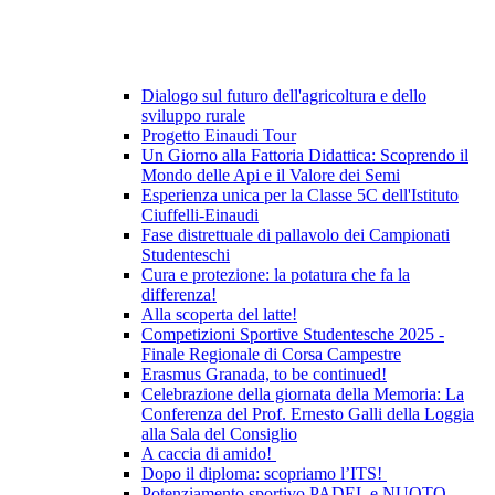
Dialogo sul futuro dell'agricoltura e dello
sviluppo rurale
Progetto Einaudi Tour
Un Giorno alla Fattoria Didattica: Scoprendo il
Mondo delle Api e il Valore dei Semi
Esperienza unica per la Classe 5C dell'Istituto
Ciuffelli-Einaudi
Fase distrettuale di pallavolo dei Campionati
Studenteschi
Cura e protezione: la potatura che fa la
differenza!
Alla scoperta del latte!
Competizioni Sportive Studentesche 2025 -
Finale Regionale di Corsa Campestre
Erasmus Granada, to be continued!
Celebrazione della giornata della Memoria: La
Conferenza del Prof. Ernesto Galli della Loggia
alla Sala del Consiglio
A caccia di amido!
Dopo il diploma: scopriamo l’ITS!
Potenziamento sportivo PADEL e NUOTO