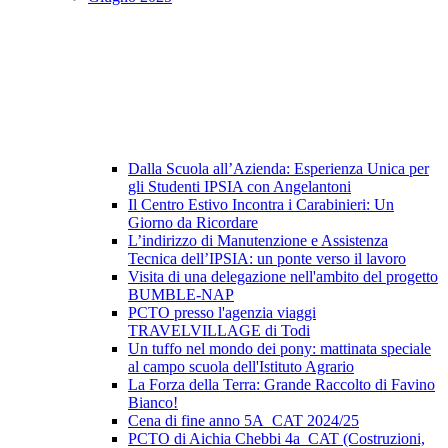
Dalla Scuola all’Azienda: Esperienza Unica per
gli Studenti IPSIA con Angelantoni
Il Centro Estivo Incontra i Carabinieri: Un
Giorno da Ricordare
L’indirizzo di Manutenzione e Assistenza
Tecnica dell’IPSIA: un ponte verso il lavoro
Visita di una delegazione nell'ambito del progetto
BUMBLE-NAP
PCTO presso l'agenzia viaggi
TRAVELVILLAGE di Todi
Un tuffo nel mondo dei pony: mattinata speciale
al campo scuola dell'Istituto Agrario
La Forza della Terra: Grande Raccolto di Favino
Bianco!
Cena di fine anno 5A_CAT 2024/25
PCTO di Aichia Chebbi 4a_CAT (Costruzioni,