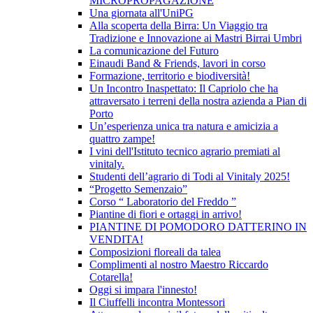
MICROPROPAGAZIONE
Una giornata all'UniPG
Alla scoperta della Birra: Un Viaggio tra
Tradizione e Innovazione ai Mastri Birrai Umbri
La comunicazione del Futuro
Einaudi Band & Friends, lavori in corso
Formazione, territorio e biodiversità!
Un Incontro Inaspettato: Il Capriolo che ha
attraversato i terreni della nostra azienda a Pian di
Porto
Un’esperienza unica tra natura e amicizia a
quattro zampe!
I vini dell'Istituto tecnico agrario premiati al
vinitaly.
Studenti dell’agrario di Todi al Vinitaly 2025!
“Progetto Semenzaio”
Corso “ Laboratorio del Freddo ”
Piantine di fiori e ortaggi in arrivo!
PIANTINE DI POMODORO DATTERINO IN
VENDITA!
Composizioni floreali da talea
Complimenti al nostro Maestro Riccardo
Cotarella!
Oggi si impara l'innesto!
Il Ciuffelli incontra Montessori