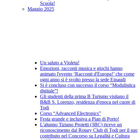
Scuola!
Maggio 2025
Un saluto a Violeta!
Emozioni, racconti musica e giochi hanno
animato l'evento ‘Racconti d'Europa!’ che come
ogni anno si è svolto presso la sede Einaudi
Si è concluso con successo il corso “Modulistica
digitale”!
Gli studenti della prima B Turismo visitano il
B&B S. Lorenzo, residenza d'epoca nel cuore di
Todi
Corso “Advanced Electronics”
Festa grande e inclusiva a Pian di Porto!
L'alunno Tiziano Proietti (3BC) riceve un
riconoscimento dal Rotary Club di Todi per il suo
contributo nel Concorso su Legalità e Cultura