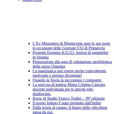
L’Ex Monastero di Montecristo apre le sue porte
in occasione delle Giornate FAI di Primavera
Progetto Erasmus KA121: lezioni di sommelier
in Spagna
Preparazione alla gara di valutazione morfologica
della razza Chianina
La matematica può essere anche coinvolgente,
motivante e persino divertente!
Quando la Storia la raccontano i compagni.
La prof.ssa di inglese Maria Cristina Canestri,
docente individuata per le attività jobs
shadowing.
Borse di Studio Franco Todini – 39ª edizione
Il nostro Istituto è stato premiato dall'Indire
Dalla teoria al campo: il futuro della viticoltura
passa da qui.