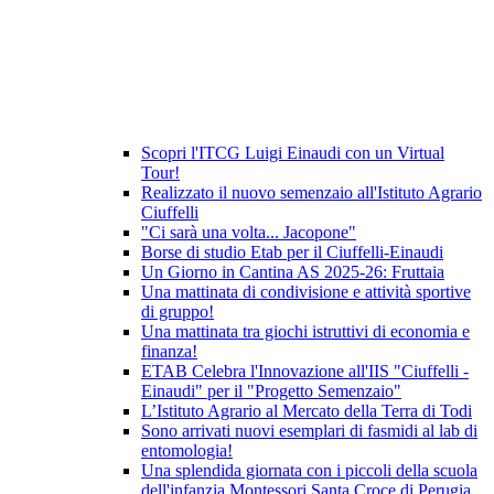
Scopri l'ITCG Luigi Einaudi con un Virtual
Tour!
Realizzato il nuovo semenzaio all'Istituto Agrario
Ciuffelli
"Ci sarà una volta... Jacopone"
Borse di studio Etab per il Ciuffelli-Einaudi
Un Giorno in Cantina AS 2025-26: Fruttaia
Una mattinata di condivisione e attività sportive
di gruppo!
Una mattinata tra giochi istruttivi di economia e
finanza!
ETAB Celebra l'Innovazione all'IIS "Ciuffelli -
Einaudi" per il "Progetto Semenzaio"
L’Istituto Agrario al Mercato della Terra di Todi
Sono arrivati nuovi esemplari di fasmidi al lab di
entomologia!
Una splendida giornata con i piccoli della scuola
dell'infanzia Montessori Santa Croce di Perugia