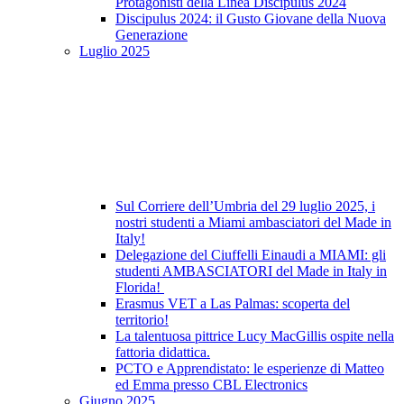
Protagonisti della Linea Discipulus 2024
Discipulus 2024: il Gusto Giovane della Nuova
Generazione
Luglio 2025
Sul Corriere dell’Umbria del 29 luglio 2025, i
nostri studenti a Miami ambasciatori del Made in
Italy!
Delegazione del Ciuffelli Einaudi a MIAMI: gli
studenti AMBASCIATORI del Made in Italy in
Florida!
Erasmus VET a Las Palmas: scoperta del
territorio!
La talentuosa pittrice Lucy MacGillis ospite nella
fattoria didattica.
PCTO e Apprendistato: le esperienze di Matteo
ed Emma presso CBL Electronics
Giugno 2025