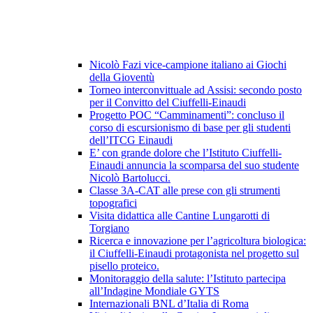
Nicolò Fazi vice-campione italiano ai Giochi
della Gioventù
Torneo interconvittuale ad Assisi: secondo posto
per il Convitto del Ciuffelli-Einaudi
Progetto POC “Camminamenti”: concluso il
corso di escursionismo di base per gli studenti
dell’ITCG Einaudi
E’ con grande dolore che l’Istituto Ciuffelli-
Einaudi annuncia la scomparsa del suo studente
Nicolò Bartolucci.
Classe 3A-CAT alle prese con gli strumenti
topografici
Visita didattica alle Cantine Lungarotti di
Torgiano
Ricerca e innovazione per l’agricoltura biologica:
il Ciuffelli-Einaudi protagonista nel progetto sul
pisello proteico.
Monitoraggio della salute: l’Istituto partecipa
all’Indagine Mondiale GYTS
Internazionali BNL d’Italia di Roma