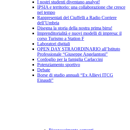
I nostri studenti diventano analyst!
IPSIA e territorio: una collaborazione che cresce
nel tempo
Rappresentati del Ciuffelli a Radio Corriere
dell’Umbria
Disegna la storia della nostra prima birra!
Imprenditorialità e nuovi modelli di impresa: il
corso Turismo a Station F
Laboratori digitali
OPEN DAY STRAORDINARIO all’Istituto
Professionale “Giuseppe Angelantoni”
Cordoglio per la famiglia Carlaccini
Potenziamento sportivo
Debate
Borse di studio annuali “Ex Allievi ITCG
Einaudi”