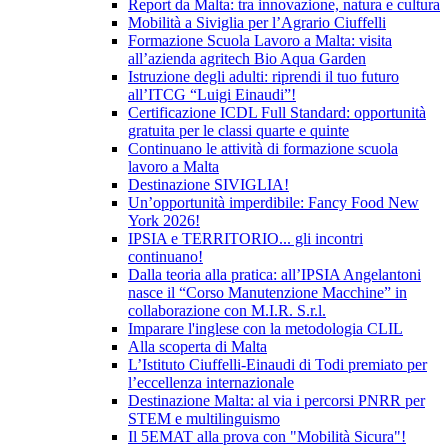
Report da Malta: tra innovazione, natura e cultura
Mobilità a Siviglia per l’Agrario Ciuffelli
Formazione Scuola Lavoro a Malta: visita
all’azienda agritech Bio Aqua Garden
Istruzione degli adulti: riprendi il tuo futuro
all’ITCG “Luigi Einaudi”!
Certificazione ICDL Full Standard: opportunità
gratuita per le classi quarte e quinte
Continuano le attività di formazione scuola
lavoro a Malta
Destinazione SIVIGLIA!
Un’opportunità imperdibile: Fancy Food New
York 2026!
IPSIA e TERRITORIO... gli incontri
continuano!
Dalla teoria alla pratica: all’IPSIA Angelantoni
nasce il “Corso Manutenzione Macchine” in
collaborazione con M.I.R. S.r.l.
Imparare l'inglese con la metodologia CLIL
Alla scoperta di Malta
L’Istituto Ciuffelli-Einaudi di Todi premiato per
l’eccellenza internazionale
Destinazione Malta: al via i percorsi PNRR per
STEM e multilinguismo
Il 5EMAT alla prova con "Mobilità Sicura"!