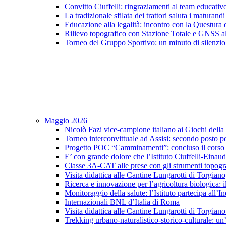
Convitto Ciuffelli: ringraziamenti al team educativ
La tradizionale sfilata dei trattori saluta i maturandi
Educazione alla legalità: incontro con la Questura di
Rilievo topografico con Stazione Totale e GNSS a
Torneo del Gruppo Sportivo: un minuto di silenzio 
Maggio 2026
Nicolò Fazi vice-campione italiano ai Giochi dell
Torneo interconvittuale ad Assisi: secondo posto pe
Progetto POC “Camminamenti”: concluso il corso d
E’ con grande dolore che l’Istituto Ciuffelli-Einau
Classe 3A-CAT alle prese con gli strumenti topogra
Visita didattica alle Cantine Lungarotti di Torgiano
Ricerca e innovazione per l’agricoltura biologica: il
Monitoraggio della salute: l’Istituto partecipa al
Internazionali BNL d’Italia di Roma
Visita didattica alle Cantine Lungarotti di Torgian
Trekking urbano-naturalistico-storico-culturale: un