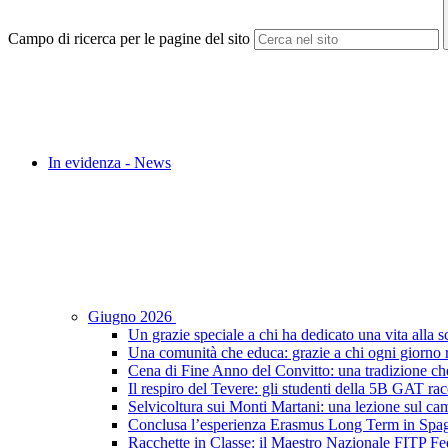
Campo di ricerca per le pagine del sito
In evidenza - News
Giugno 2026
Un grazie speciale a chi ha dedicato una vita alla s
Una comunità che educa: grazie a chi ogni giorno r
Cena di Fine Anno del Convitto: una tradizione che
Il respiro del Tevere: gli studenti della 5B GAT racc
Selvicoltura sui Monti Martani: una lezione sul camp
Conclusa l’esperienza Erasmus Long Term in Spagna:
Racchette in Classe: il Maestro Nazionale FITP Fed