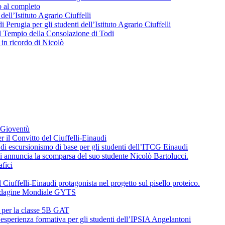
o al completo
 dell’Istituto Agrario Ciuffelli
 Perugia per gli studenti dell’Istituto Agrario Ciuffelli
l Tempio della Consolazione di Todi
in ricordo di Nicolò
a Gioventù
r il Convitto del Ciuffelli-Einaudi
i escursionismo di base per gli studenti dell’ITCG Einaudi
di annuncia la scomparsa del suo studente Nicolò Bartolucci.
fici
 Ciuffelli-Einaudi protagonista nel progetto sul pisello proteico.
l’Indagine Mondiale GYTS
o per la classe 5B GAT
’esperienza formativa per gli studenti dell’IPSIA Angelantoni