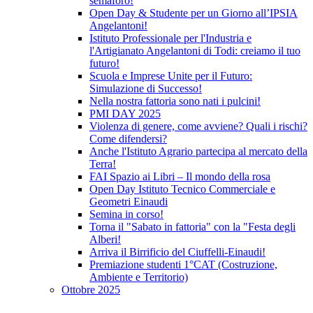
semaforo!
Open Day & Studente per un Giorno all’IPSIA
Angelantoni!
Istituto Professionale per l'Industria e
l'Artigianato Angelantoni di Todi: creiamo il tuo
futuro!
Scuola e Imprese Unite per il Futuro:
Simulazione di Successo!
Nella nostra fattoria sono nati i pulcini!
PMI DAY 2025
Violenza di genere, come avviene? Quali i rischi?
Come difendersi?
Anche l'Istituto Agrario partecipa al mercato della
Terra!
FAI Spazio ai Libri – Il mondo della rosa
Open Day Istituto Tecnico Commerciale e
Geometri Einaudi
Semina in corso!
Torna il "Sabato in fattoria" con la "Festa degli
Alberi!
Arriva il Birrificio del Ciuffelli-Einaudi!
Premiazione studenti 1°CAT (Costruzione,
Ambiente e Territorio)
Ottobre 2025