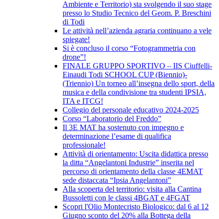
Ambiente e Territorio) sta svolgendo il suo stage
presso lo Studio Tecnico del Geom. P. Breschini
di Todi
Le attività nell’azienda agraria continuano a vele
spiegate!
Si è concluso il corso “Fotogrammetria con
drone”!
FINALE GRUPPO SPORTIVO – IIS Ciuffelli-
Einaudi Todi SCHOOL CUP (Biennio)-
(Triennio) Un torneo all’insegna dello sport, della
musica e della condivisione tra studenti IPSIA,
ITA e ITCG!
Collegio del personale educativo 2024-2025
Corso “Laboratorio del Freddo”
Il 3E MAT ha sostenuto con impegno e
determinazione l’esame di qualifica
professionale!
Attività di orientamento: Uscita didattica presso
la ditta “Angelantoni Industrie” inserita nel
percorso di orientamento della classe 4EMAT
sede distaccata “Ipsia Angelantoni”
Alla scoperta del territorio: visita alla Cantina
Bussoletti con le classi 4BGAT e 4FGAT
Scopri l'Olio Montecristo Biologico: dal 6 al 12
Giugno sconto del 20% alla Bottega della