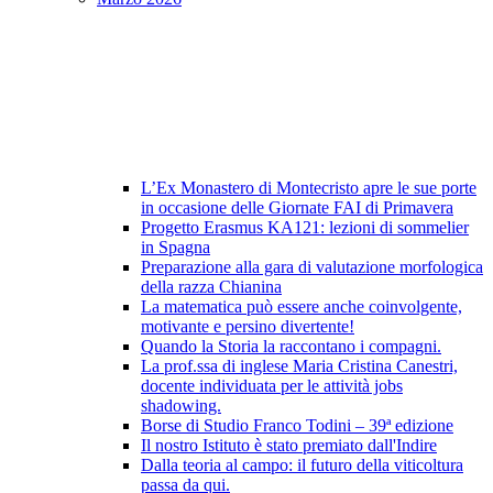
L’Ex Monastero di Montecristo apre le sue porte
in occasione delle Giornate FAI di Primavera
Progetto Erasmus KA121: lezioni di sommelier
in Spagna
Preparazione alla gara di valutazione morfologica
della razza Chianina
La matematica può essere anche coinvolgente,
motivante e persino divertente!
Quando la Storia la raccontano i compagni.
La prof.ssa di inglese Maria Cristina Canestri,
docente individuata per le attività jobs
shadowing.
Borse di Studio Franco Todini – 39ª edizione
Il nostro Istituto è stato premiato dall'Indire
Dalla teoria al campo: il futuro della viticoltura
passa da qui.