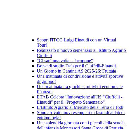
Scopri l'ITCG Luigi Einaudi con un Virtual
Tour!
Realizzato il nuovo semenzaio all'Istituto Agrario
Ciuffelli
"Ci sarà una volta... Jacopone"
Borse di studio Etab per il Ciuffelli-Einaudi
Un Giorno in Cantina AS 2025-26: Fruttaia
Una mattinata di condivisione e attività sportive
di gruppo!
Una mattinata tra giochi istruttivi di economia e
finanza!
ETAB Celebra l'Innovazione all'IIS "Ciuffelli -
Einaudi" per il "Progetto Semenzaio"
L’Istituto Agrario al Mercato della Terra di Todi
Sono arrivati nuovi esemplari di fasmidi al lab di
entomologia!
Una splendida giornata con i piccoli della scuola
dell'infanzia Montessori Santa Croce di Perugia