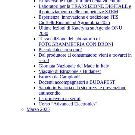
Attraverso le mani, il futuro della viticoltura
Laboratori per la TRANSIZIONE DIGITALE e
il potenziamento delle competenze STEM
Esperienza, innovazione e tradizione: l'IIS
Ciuffelli-Einaudi ad Agriumbria 2025
Ultime lezioni di Kateryna su Agenda ONU
2030
Terza edizione del laboratorio di
FOTOGRAMMETRIA CON DRONI
Piccole talee crescono!
Dal produttore al consumatore: vieni a trovarci in
serra!
Giornata Nazionale del Made in Italy
Viaggio di Istruzione a Budapest
Bronzo da Campioni!
Docenti accompagnatori a BUDAPEST!
Sabato in Fattoria e la sicurezza e prevenzione
antincendio
La primavera in serra!
Corso “Advanced Electronics”
Marzo 2025