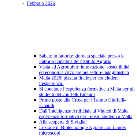
Febbraio 2026
Sabato in fattoria: giornata speciale presso la
Fattoria Didattica dell’Istituto Agrario
Visita ad Agroquivir: innovazione, sostenibilità
ed economia circolare nel settore mangimistico
Malta 2026: pizzata finale per concludere
l’esperienza!
Si conclude l’esperienza formativa a Malta per gli
studenti del Ciuffelli-Einaudi
Primo posto alla Cross per l’Istituto Ciuffelli-
Einaudi
Dall’Intelligenza Artificiale ai Vigneti di Malta:
esperienza formativa per i nostri studenti a Malta
Alla scoperta di Siviglia!
Lezione di Biotecnologie Agrarie con i nuovi
microscopi