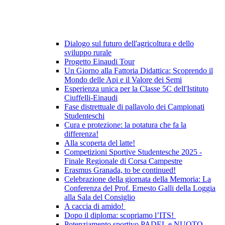
Dialogo sul futuro dell'agricoltura e dello
sviluppo rurale
Progetto Einaudi Tour
Un Giorno alla Fattoria Didattica: Scoprendo il
Mondo delle Api e il Valore dei Semi
Esperienza unica per la Classe 5C dell'Istituto
Ciuffelli-Einaudi
Fase distrettuale di pallavolo dei Campionati
Studenteschi
Cura e protezione: la potatura che fa la
differenza!
Alla scoperta del latte!
Competizioni Sportive Studentesche 2025 -
Finale Regionale di Corsa Campestre
Erasmus Granada, to be continued!
Celebrazione della giornata della Memoria: La
Conferenza del Prof. Ernesto Galli della Loggia
alla Sala del Consiglio
A caccia di amido!
Dopo il diploma: scopriamo l’ITS!
Potenziamento sportivo PADEL e NUOTO