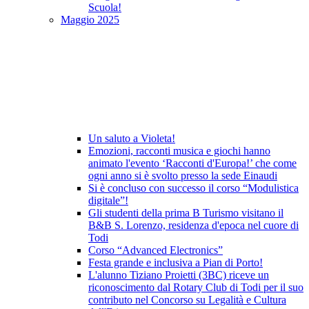
Scuola!
Maggio 2025
Un saluto a Violeta!
Emozioni, racconti musica e giochi hanno
animato l'evento ‘Racconti d'Europa!’ che come
ogni anno si è svolto presso la sede Einaudi
Si è concluso con successo il corso “Modulistica
digitale”!
Gli studenti della prima B Turismo visitano il
B&B S. Lorenzo, residenza d'epoca nel cuore di
Todi
Corso “Advanced Electronics”
Festa grande e inclusiva a Pian di Porto!
L'alunno Tiziano Proietti (3BC) riceve un
riconoscimento dal Rotary Club di Todi per il suo
contributo nel Concorso su Legalità e Cultura