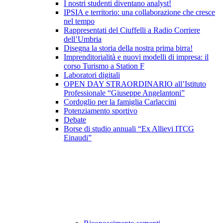
I nostri studenti diventano analyst!
IPSIA e territorio: una collaborazione che cresce
nel tempo
Rappresentati del Ciuffelli a Radio Corriere
dell’Umbria
Disegna la storia della nostra prima birra!
Imprenditorialità e nuovi modelli di impresa: il
corso Turismo a Station F
Laboratori digitali
OPEN DAY STRAORDINARIO all’Istituto
Professionale “Giuseppe Angelantoni”
Cordoglio per la famiglia Carlaccini
Potenziamento sportivo
Debate
Borse di studio annuali “Ex Allievi ITCG
Einaudi”