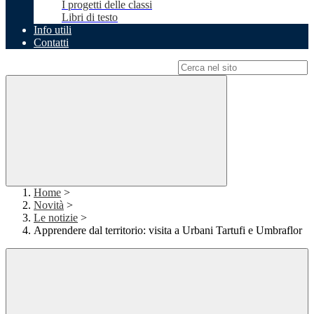
I progetti delle classi
Libri di testo
Info utili
Contatti
Campo di ricerca per le pagine del sito
Home
>
Novità
>
Le notizie
>
Apprendere dal territorio: visita a Urbani Tartufi e Umbraflor