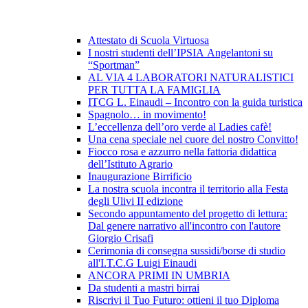
Attestato di Scuola Virtuosa
I nostri studenti dell’IPSIA Angelantoni su
“Sportman”
AL VIA 4 LABORATORI NATURALISTICI
PER TUTTA LA FAMIGLIA
ITCG L. Einaudi – Incontro con la guida turistica
Spagnolo… in movimento!
L’eccellenza dell’oro verde al Ladies cafè!
Una cena speciale nel cuore del nostro Convitto!
Fiocco rosa e azzurro nella fattoria didattica
dell’Istituto Agrario
Inaugurazione Birrificio
La nostra scuola incontra il territorio alla Festa
degli Ulivi II edizione
Secondo appuntamento del progetto di lettura:
Dal genere narrativo all'incontro con l'autore
Giorgio Crisafi
Cerimonia di consegna sussidi/borse di studio
all'I.T.C.G Luigi Einaudi
ANCORA PRIMI IN UMBRIA
Da studenti a mastri birrai
Riscrivi il Tuo Futuro: ottieni il tuo Diploma