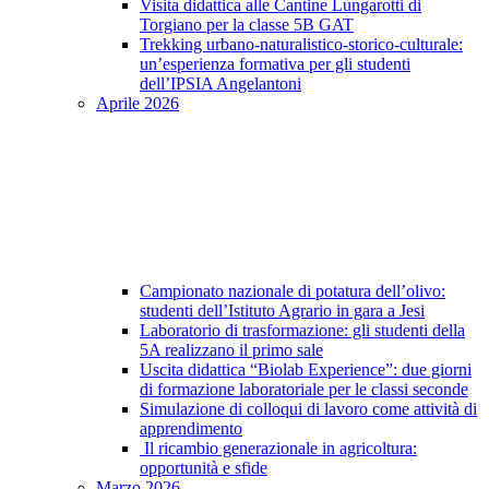
Visita didattica alle Cantine Lungarotti di
Torgiano per la classe 5B GAT
Trekking urbano-naturalistico-storico-culturale:
un’esperienza formativa per gli studenti
dell’IPSIA Angelantoni
Aprile 2026
Campionato nazionale di potatura dell’olivo:
studenti dell’Istituto Agrario in gara a Jesi
Laboratorio di trasformazione: gli studenti della
5A realizzano il primo sale
Uscita didattica “Biolab Experience”: due giorni
di formazione laboratoriale per le classi seconde
Simulazione di colloqui di lavoro come attività di
apprendimento
Il ricambio generazionale in agricoltura:
opportunità e sfide
Marzo 2026