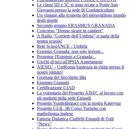
Le classi 5D e 5C si sono recate a Ponte San
Giovanni presso la sede di Confagricoltura
Un viaggio alla scoperta del meraviglioso mondo
degli insetti
Secondo gruppo ERASMUS GRANADA
Concorso "Donne sicure in cantiere"
A Radio “Corriere dell’Umbria” si parla della
nostra scuola!
Rete ScuolANCE - Umbria
Erasmus Granada: non solo lezioni...
Prosegue l'Erasmus a Granada...
Giochi di luci all'IPSIA Angelantoni
AIESEC - UniRoma Sapienza in visita presso il
nostro istituto!
Giornata del fiocchetto lilla
Erasmus Granada
Certificazione CIAD
La volontaria del Progetto AISEC al lavoro con
gli studenti della sede Einaudi
Progetto Youth4Impact con la nostra Kateryna
Progetto CLIL 3B Corso Turismo con
madrelingua inglese
Fattoria Didattica Ciuffelli Einaudi di Todi
“News”