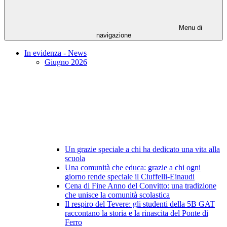
Menu di
navigazione
In evidenza - News
Giugno 2026
Un grazie speciale a chi ha dedicato una vita alla
scuola
Una comunità che educa: grazie a chi ogni
giorno rende speciale il Ciuffelli-Einaudi
Cena di Fine Anno del Convitto: una tradizione
che unisce la comunità scolastica
Il respiro del Tevere: gli studenti della 5B GAT
raccontano la storia e la rinascita del Ponte di
Ferro