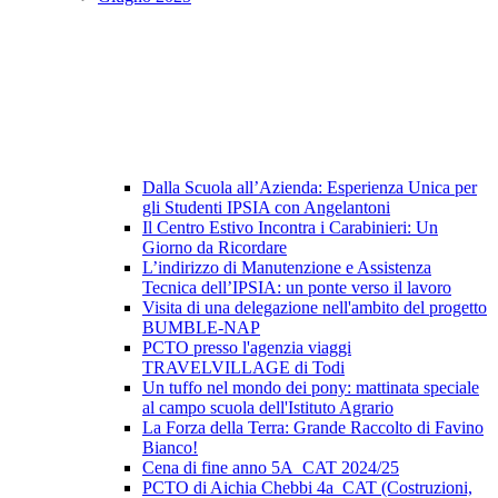
Dalla Scuola all’Azienda: Esperienza Unica per
gli Studenti IPSIA con Angelantoni
Il Centro Estivo Incontra i Carabinieri: Un
Giorno da Ricordare
L’indirizzo di Manutenzione e Assistenza
Tecnica dell’IPSIA: un ponte verso il lavoro
Visita di una delegazione nell'ambito del progetto
BUMBLE-NAP
PCTO presso l'agenzia viaggi
TRAVELVILLAGE di Todi
Un tuffo nel mondo dei pony: mattinata speciale
al campo scuola dell'Istituto Agrario
La Forza della Terra: Grande Raccolto di Favino
Bianco!
Cena di fine anno 5A_CAT 2024/25
PCTO di Aichia Chebbi 4a_CAT (Costruzioni,