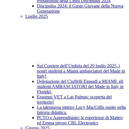
Protagonisti della Linea Discipulus 2024
Discipulus 2024: il Gusto Giovane della Nuova
Generazione
Luglio 2025
Sul Corriere dell’Umbria del 29 luglio 2025, i
nostri studenti a Miami ambasciatori del Made in
Italy!
Delegazione del Ciuffelli Einaudi a MIAMI: gli
studenti AMBASCIATORI del Made in Italy in
Florida!
Erasmus VET a Las Palmas: scoperta del
territorio!
La talentuosa pittrice Lucy MacGillis ospite nella
fattoria didattica.
PCTO e Apprendistato: le esperienze di Matteo
ed Emma presso CBL Electronics
Giugno 2025