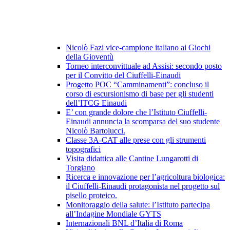
Nicolò Fazi vice-campione italiano ai Giochi
della Gioventù
Torneo interconvittuale ad Assisi: secondo posto
per il Convitto del Ciuffelli-Einaudi
Progetto POC “Camminamenti”: concluso il
corso di escursionismo di base per gli studenti
dell’ITCG Einaudi
E’ con grande dolore che l’Istituto Ciuffelli-
Einaudi annuncia la scomparsa del suo studente
Nicolò Bartolucci.
Classe 3A-CAT alle prese con gli strumenti
topografici
Visita didattica alle Cantine Lungarotti di
Torgiano
Ricerca e innovazione per l’agricoltura biologica:
il Ciuffelli-Einaudi protagonista nel progetto sul
pisello proteico.
Monitoraggio della salute: l’Istituto partecipa
all’Indagine Mondiale GYTS
Internazionali BNL d’Italia di Roma