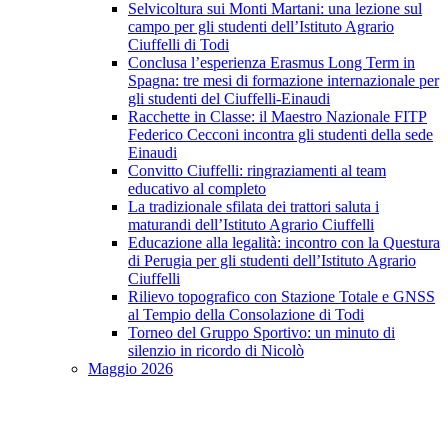
Selvicoltura sui Monti Martani: una lezione sul
campo per gli studenti dell’Istituto Agrario
Ciuffelli di Todi
Conclusa l’esperienza Erasmus Long Term in
Spagna: tre mesi di formazione internazionale per
gli studenti del Ciuffelli-Einaudi
Racchette in Classe: il Maestro Nazionale FITP
Federico Cecconi incontra gli studenti della sede
Einaudi
Convitto Ciuffelli: ringraziamenti al team
educativo al completo
La tradizionale sfilata dei trattori saluta i
maturandi dell’Istituto Agrario Ciuffelli
Educazione alla legalità: incontro con la Questura
di Perugia per gli studenti dell’Istituto Agrario
Ciuffelli
Rilievo topografico con Stazione Totale e GNSS
al Tempio della Consolazione di Todi
Torneo del Gruppo Sportivo: un minuto di
silenzio in ricordo di Nicolò
Maggio 2026