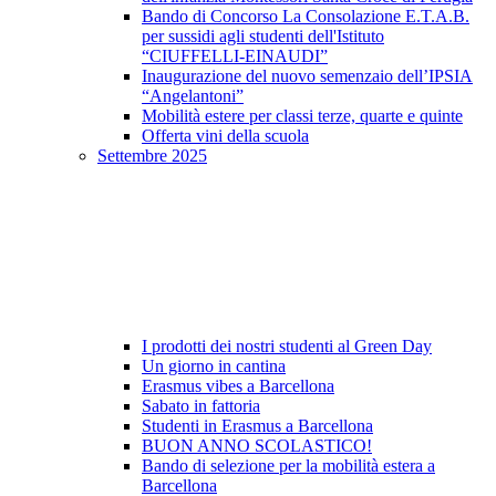
Bando di Concorso La Consolazione E.T.A.B.
per sussidi agli studenti dell'Istituto
“CIUFFELLI-EINAUDI”
Inaugurazione del nuovo semenzaio dell’IPSIA
“Angelantoni”
Mobilità estere per classi terze, quarte e quinte
Offerta vini della scuola
Settembre 2025
I prodotti dei nostri studenti al Green Day
Un giorno in cantina
Erasmus vibes a Barcellona
Sabato in fattoria
Studenti in Erasmus a Barcellona
BUON ANNO SCOLASTICO!
Bando di selezione per la mobilità estera a
Barcellona