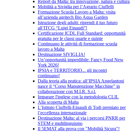
Report da Malta: tra innovazione, natura e cultura
Mobilità a Siviglia per l’Agrario Ciuffelli
Formazione Scuola Lavoro a Malta: visita
all’azienda agritech Bio Aqua Garden
Istruzione degli adulti: riprendi il tuo futuro
all’ITCG “Luigi Einaudi”!
Certificazione ICDL Full Standard: opportunità
gratuita per le classi quarte e quinte
Continuano le attività di formazione scuola
lavoro a Malta
Destinazione SIVIGLIA!
Un’opportunità imperdibile: Fancy Food New
York 2026!
IPSIA e TERRITORIO... gli incontri
continuano!
Dalla teoria alla pratica: all’IPSIA Angelantoni
nasce il “Corso Manutenzione Macchine” in
collaborazione con M.I.R. S.r.l.
Imparare l'inglese con la metodologia CLIL
Alla scoperta di Malta
L’Istituto Ciuffelli-Einaudi di Todi premiato per
l’eccellenza internazionale
Destinazione Malta: al via i percorsi PNRR per
STEM e multilinguismo
Il 5EMAT alla prova con "Mobilità Sicura"!