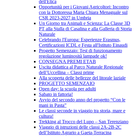
dell'Etica
Opportunità per i Giovani Agricoltori: Incontro
con la Dottoressa Maria Chiara Menaguale sul
CSR 2023-2027 in Umbria
Un Giorno tra Animali e Scienza: La Classe 3D
PT alla Stalla di Casalina e alla Galleria di Storia
Naturale
Celebrando l'Europa: Esperienze Erasmus,
Certificazioni ICDL e Festa all'Istituto Einaudi
Progetto Semenzaio: Test di funzionamento
regolazione luminosità lampade ok!
CONSEGNA PREMI ETAB
Uscita didattica al Parco Naturale Regionale
dell’Uccellina – Classi prime
Alla scoperta delle bellezze del litorale laziale
PROGETTO SEMENZAIO
Open day: la scuola per adulti
Sabato in fattoria!
Avvio del secondo anno del progetto “Con le
mani in Pasta”
Le classi seconde in viaggio tra storia, mare e
cultura!
Trekking al Trocco del Lupo – San Terenziano
Viaggio di istruzioni delle classi 2A-2B-2C
dell’Istituto Agrario a Gaeta-Terracina