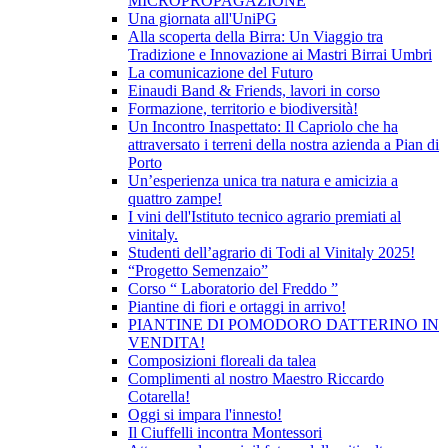
MICROPROPAGAZIONE
Una giornata all'UniPG
Alla scoperta della Birra: Un Viaggio tra
Tradizione e Innovazione ai Mastri Birrai Umbri
La comunicazione del Futuro
Einaudi Band & Friends, lavori in corso
Formazione, territorio e biodiversità!
Un Incontro Inaspettato: Il Capriolo che ha
attraversato i terreni della nostra azienda a Pian di
Porto
Un’esperienza unica tra natura e amicizia a
quattro zampe!
I vini dell'Istituto tecnico agrario premiati al
vinitaly.
Studenti dell’agrario di Todi al Vinitaly 2025!
“Progetto Semenzaio”
Corso “ Laboratorio del Freddo ”
Piantine di fiori e ortaggi in arrivo!
PIANTINE DI POMODORO DATTERINO IN
VENDITA!
Composizioni floreali da talea
Complimenti al nostro Maestro Riccardo
Cotarella!
Oggi si impara l'innesto!
Il Ciuffelli incontra Montessori