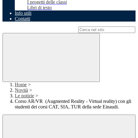
I progetti delle classi
Libri di testo
Info utili
Contatti
Campo di ricerca per le pagine del sito
Home
>
Novità
>
Le notizie
>
Corso AR/VR (Augmented Reality - Virtual reality) con gli
studenti dei corsi CAT, SIA, TUR della sede Einaudi.