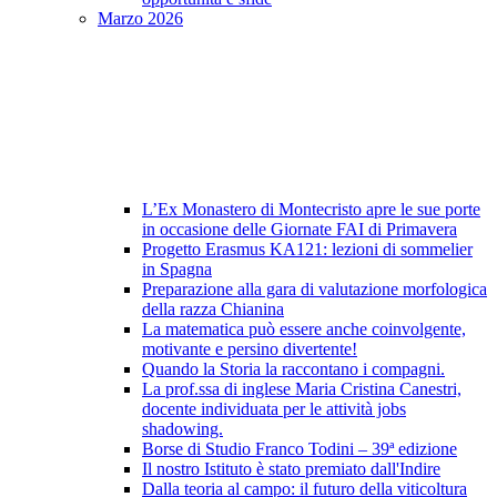
Marzo 2026
L’Ex Monastero di Montecristo apre le sue porte
in occasione delle Giornate FAI di Primavera
Progetto Erasmus KA121: lezioni di sommelier
in Spagna
Preparazione alla gara di valutazione morfologica
della razza Chianina
La matematica può essere anche coinvolgente,
motivante e persino divertente!
Quando la Storia la raccontano i compagni.
La prof.ssa di inglese Maria Cristina Canestri,
docente individuata per le attività jobs
shadowing.
Borse di Studio Franco Todini – 39ª edizione
Il nostro Istituto è stato premiato dall'Indire
Dalla teoria al campo: il futuro della viticoltura