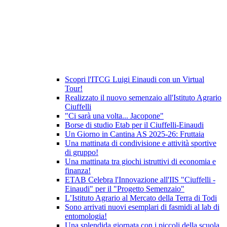
Scopri l'ITCG Luigi Einaudi con un Virtual
Tour!
Realizzato il nuovo semenzaio all'Istituto Agrario
Ciuffelli
"Ci sarà una volta... Jacopone"
Borse di studio Etab per il Ciuffelli-Einaudi
Un Giorno in Cantina AS 2025-26: Fruttaia
Una mattinata di condivisione e attività sportive
di gruppo!
Una mattinata tra giochi istruttivi di economia e
finanza!
ETAB Celebra l'Innovazione all'IIS "Ciuffelli -
Einaudi" per il "Progetto Semenzaio"
L’Istituto Agrario al Mercato della Terra di Todi
Sono arrivati nuovi esemplari di fasmidi al lab di
entomologia!
Una splendida giornata con i piccoli della scuola