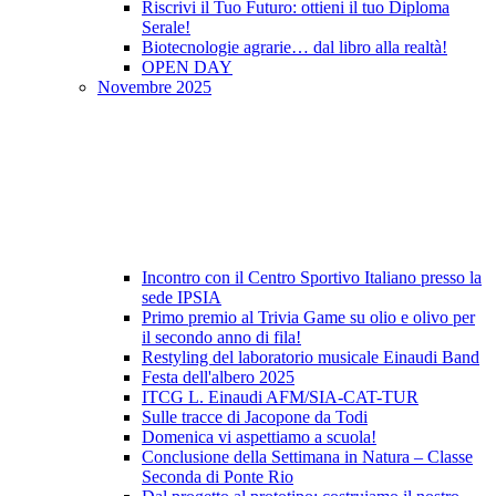
Riscrivi il Tuo Futuro: ottieni il tuo Diploma
Serale!
Biotecnologie agrarie… dal libro alla realtà!
OPEN DAY
Novembre 2025
Incontro con il Centro Sportivo Italiano presso la
sede IPSIA
Primo premio al Trivia Game su olio e olivo per
il secondo anno di fila!
Restyling del laboratorio musicale Einaudi Band
Festa dell'albero 2025
ITCG L. Einaudi AFM/SIA-CAT-TUR
Sulle tracce di Jacopone da Todi
Domenica vi aspettiamo a scuola!
Conclusione della Settimana in Natura – Classe
Seconda di Ponte Rio