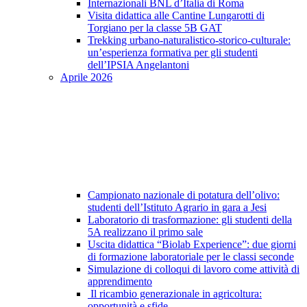
Internazionali BNL d’Italia di Roma
Visita didattica alle Cantine Lungarotti di
Torgiano per la classe 5B GAT
Trekking urbano-naturalistico-storico-culturale:
un’esperienza formativa per gli studenti
dell’IPSIA Angelantoni
Aprile 2026
Campionato nazionale di potatura dell’olivo:
studenti dell’Istituto Agrario in gara a Jesi
Laboratorio di trasformazione: gli studenti della
5A realizzano il primo sale
Uscita didattica “Biolab Experience”: due giorni
di formazione laboratoriale per le classi seconde
Simulazione di colloqui di lavoro come attività di
apprendimento
Il ricambio generazionale in agricoltura:
opportunità e sfide