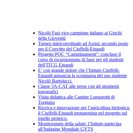
Nicolò Fazi vice-campione italiano ai Giochi
della Gioventù
Torneo interconvittuale ad Assisi: secondo posto
per il Convitto del Ciuffelli-Einaudi
Progetto POC “Camminamenti”: concluso il
corso di escursionismo di base per gli studenti
dell’ITCG Einaudi
E’ con grande dolore che l’Istituto Ciuffelli-
Einaudi annuncia la scomparsa del suo studente
Nicolò Bartolucci.
Classe 3A-CAT alle prese con gli strumenti
topografici
Visita didattica alle Cantine Lungarotti di
Torgiano
Ricerca e innovazione per l’agricoltura biologica:
il Ciuffelli-Einaudi protagonista nel progetto sul
pisello proteico.
Monitoraggio della salute: l’Istituto partecipa
all’Indagine Mondiale GYTS