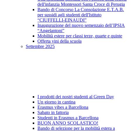
dell'infanzia Montessori Santa Croce di Perugia
Bando di Concorso La Consolazione E.T.A.B.
per sussidi agli studenti dell'Istituto
“CIUFFELLI-EINAUDI”
Inaugurazione del nuovo semenzaio dell’IPSIA
“Angelantoni”
Mobilità estere per classi terze, quarte e quinte
Offerta vini della scuola
Settembre 2025
I prodotti dei nostri studenti al Green Day
Un giorno in cantina
Erasmus vibes a Barcellona
Sabato in fattoria
Studenti in Erasmus a Barcellona
BUON ANNO SCOLASTICO!
Bando di selezione per la mobilità estera a