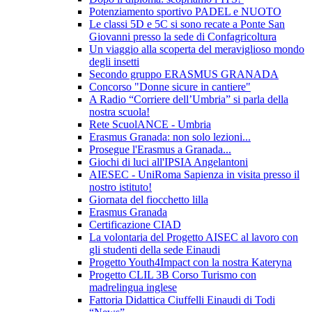
Potenziamento sportivo PADEL e NUOTO
Le classi 5D e 5C si sono recate a Ponte San
Giovanni presso la sede di Confagricoltura
Un viaggio alla scoperta del meraviglioso mondo
degli insetti
Secondo gruppo ERASMUS GRANADA
Concorso "Donne sicure in cantiere"
A Radio “Corriere dell’Umbria” si parla della
nostra scuola!
Rete ScuolANCE - Umbria
Erasmus Granada: non solo lezioni...
Prosegue l'Erasmus a Granada...
Giochi di luci all'IPSIA Angelantoni
AIESEC - UniRoma Sapienza in visita presso il
nostro istituto!
Giornata del fiocchetto lilla
Erasmus Granada
Certificazione CIAD
La volontaria del Progetto AISEC al lavoro con
gli studenti della sede Einaudi
Progetto Youth4Impact con la nostra Kateryna
Progetto CLIL 3B Corso Turismo con
madrelingua inglese
Fattoria Didattica Ciuffelli Einaudi di Todi