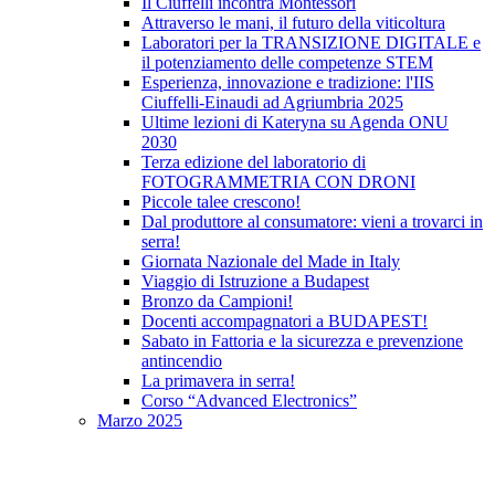
Il Ciuffelli incontra Montessori
Attraverso le mani, il futuro della viticoltura
Laboratori per la TRANSIZIONE DIGITALE e
il potenziamento delle competenze STEM
Esperienza, innovazione e tradizione: l'IIS
Ciuffelli-Einaudi ad Agriumbria 2025
Ultime lezioni di Kateryna su Agenda ONU
2030
Terza edizione del laboratorio di
FOTOGRAMMETRIA CON DRONI
Piccole talee crescono!
Dal produttore al consumatore: vieni a trovarci in
serra!
Giornata Nazionale del Made in Italy
Viaggio di Istruzione a Budapest
Bronzo da Campioni!
Docenti accompagnatori a BUDAPEST!
Sabato in Fattoria e la sicurezza e prevenzione
antincendio
La primavera in serra!
Corso “Advanced Electronics”
Marzo 2025