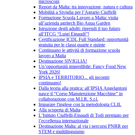
microscopi
Report da Malta: tra innovazione, natura e cultura
Mobilità a Siviglia per l’Agrario Ciuffelli
Formazione Scuola Lavoro a Malta: visita
all’azienda agritech Bio Aqua Garden
Istruzione degli adulti: riprendi il tuo futuro
all’ITCG “Luigi Einaudi”!
Certificazione ICDL Full Standard: opportunità
gratuita per le classi quarte e quinte
Continuano le attività di formazione scuola
lavoro a Malta
Destinazione SIVIGLIA!
Un’opportunità imperdibile: Fancy Food New
York 2026!
IPSIA e TERRITORIO... gli incontri
continuano!
Dalla teoria alla pratica: all’IPSIA Angelantoni
nasce il “Corso Manutenzione Macchine” in
collaborazione con M.I.R. S.r.l.
Imparare l'inglese con la metodologia CLIL
Alla scoperta di Malta
L’Istituto Ciuffelli-Einaudi di Todi premiato per
l’eccellenza internazionale
Destinazione Malta: al via i percorsi PNRR per
STEM e multilinguismo