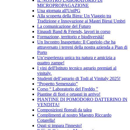
IL NOSTRO LABORATORIO DI
MICROPROPAGAZIONE
Una giornata all'UniPG
Alla scoperta della Birra: Un Viaggio tra
Tradizione e Innovazione ai Mastri Birrai Umbri
La comunicazione del Futuro
Einaudi Band & Friends, lavori in corso
Formazione, territorio e biodiversità!
Un Incontro Inaspettato: Il Capriolo che ha
attraversato i terreni della nostra azienda a Pian di
Porto
Un’esperienza unica tra natura e amicizia a
quattro zampe!
I vini dell'Istituto tecnico agrario premiati al
vinitaly.
Studenti dell’agrario di Todi al Vinitaly 2025!
“Progetto Semenzaio”
Corso “ Laboratorio del Freddo ”
Piantine di fiori e ortaggi in arrivo!
PIANTINE DI POMODORO DATTERINO IN
VENDITA!
Composizioni floreali da talea
Complimenti al nostro Maestro Riccardo
Cotarella!
Oggi si impara l'innesto!