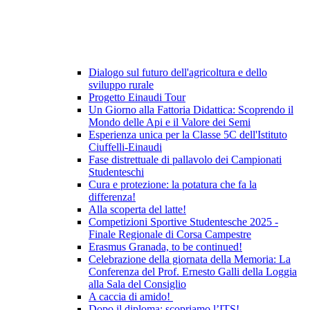
Dialogo sul futuro dell'agricoltura e dello
sviluppo rurale
Progetto Einaudi Tour
Un Giorno alla Fattoria Didattica: Scoprendo il
Mondo delle Api e il Valore dei Semi
Esperienza unica per la Classe 5C dell'Istituto
Ciuffelli-Einaudi
Fase distrettuale di pallavolo dei Campionati
Studenteschi
Cura e protezione: la potatura che fa la
differenza!
Alla scoperta del latte!
Competizioni Sportive Studentesche 2025 -
Finale Regionale di Corsa Campestre
Erasmus Granada, to be continued!
Celebrazione della giornata della Memoria: La
Conferenza del Prof. Ernesto Galli della Loggia
alla Sala del Consiglio
A caccia di amido!
Dopo il diploma: scopriamo l’ITS!