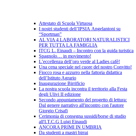
Attestato di Scuola Virtuosa
I nostri studenti dell’IPSIA Angelantoni su
“Sportman”
AL VIA 4 LABORATORI NATURALISTICI
PER TUTTA LA FAMIGLIA
ITCG L. Einaudi – Incontro con la guida turistica
Spagnolo… in movimento!
L’eccellenza dell’oro verde al Ladies cafè!
Una cena speciale nel cuore del nostro Convitto!
Fiocco rosa e azzurro nella fattoria didattica
dell’Istituto Agrario
Inaugurazione Birrificio
La nostra scuola incontra il territorio alla Festa
degli Ulivi II edizione
Secondo appuntamento del progetto di lettura:
Dal genere narrativo all'incontro con l'autore
Giorgio Crisafi
Cerimonia di consegna sussidi/borse di studio
all'I.T.C.G Luigi Einaudi
ANCORA PRIMI IN UMBRIA
Da studenti a mastri birrai