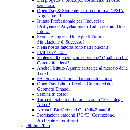
Dal progetto al prototipo: costruiamo il nostro
semaforo!
Open Day & Studente per un Giorno all’IPSIA
Angelantoni!
Istituto Professionale per l'Industria e
l'Artigianato Angelantoni di Todi: creiamo il tuo
futuro!
Scuola e Imprese Unite per il Futuro:
Simulazione di Successo!
Nella nostra fattoria sono nati i pulcini!
PMI DAY 2025
Violenza di genere, come avviene? Quali i rischi?
Come difendersi?
Anche l'Istituto Agrario partecipa al mercato della
Terra!
FAI Spazio ai Libri – Il mondo della rosa
Open Day Istituto Tecnico Commerciale e
Geometri Einaudi
Semina in corso!
Torna il "Sabato in fattoria" con la "Festa degli
Alberi!
Arriva il Birrificio del Ciuffelli-Einaudi!
Premiazione studenti 1°CAT (Costruzione,
Ambiente e Territorio)
Ottobre 2025