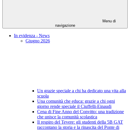
Menu di
navigazione
In evidenza - News
Giugno 2026
Un grazie speciale a chi ha dedicato una vita alla
scuola
Una comunità che educa: grazie a chi ogni
giorno rende speciale il Ciuffelli-Einaudi
Cena di Fine Anno del Convitto: una tradizione
che unisce la comunità scolastica
Il respiro del Tevere: gli studenti della 5B GAT
raccontano la storia e la rinascita del Ponte di