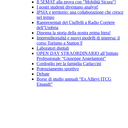
Il 5EMAT alla prova con "Mobilità Sicura"!
I nostri studenti diventano analyst!
IPSIA e territorio: una collaborazione che cresce
nel tempo
Rappresentati del Ciuffelli a Radio Corriere
dell’Umbria
Disegna la storia della nostra prima birra!
Imprenditorialità e nuovi modelli di impresa: il
corso Turismo a Station F
Laboratori digitali
OPEN DAY STRAORDINARIO all’Istituto
Professionale “Giuseppe Angelantoni”
Cordoglio per la famiglia Carlaccini
Potenziamento sportivo
Debate
Borse di studio annuali “Ex Allievi ITCG
Einaudi”