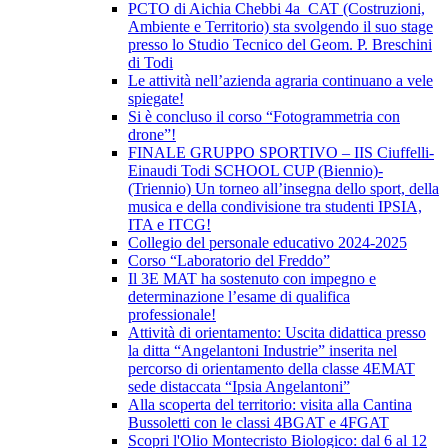
PCTO di Aichia Chebbi 4a_CAT (Costruzioni,
Ambiente e Territorio) sta svolgendo il suo stage
presso lo Studio Tecnico del Geom. P. Breschini
di Todi
Le attività nell’azienda agraria continuano a vele
spiegate!
Si è concluso il corso “Fotogrammetria con
drone”!
FINALE GRUPPO SPORTIVO – IIS Ciuffelli-
Einaudi Todi SCHOOL CUP (Biennio)-
(Triennio) Un torneo all’insegna dello sport, della
musica e della condivisione tra studenti IPSIA,
ITA e ITCG!
Collegio del personale educativo 2024-2025
Corso “Laboratorio del Freddo”
Il 3E MAT ha sostenuto con impegno e
determinazione l’esame di qualifica
professionale!
Attività di orientamento: Uscita didattica presso
la ditta “Angelantoni Industrie” inserita nel
percorso di orientamento della classe 4EMAT
sede distaccata “Ipsia Angelantoni”
Alla scoperta del territorio: visita alla Cantina
Bussoletti con le classi 4BGAT e 4FGAT
Scopri l'Olio Montecristo Biologico: dal 6 al 12