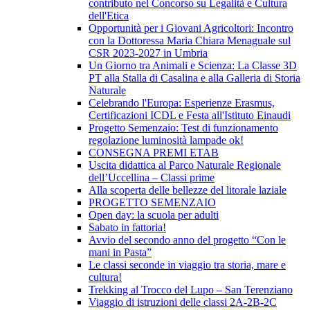
contributo nel Concorso su Legalità e Cultura
dell'Etica
Opportunità per i Giovani Agricoltori: Incontro
con la Dottoressa Maria Chiara Menaguale sul
CSR 2023-2027 in Umbria
Un Giorno tra Animali e Scienza: La Classe 3D
PT alla Stalla di Casalina e alla Galleria di Storia
Naturale
Celebrando l'Europa: Esperienze Erasmus,
Certificazioni ICDL e Festa all'Istituto Einaudi
Progetto Semenzaio: Test di funzionamento
regolazione luminosità lampade ok!
CONSEGNA PREMI ETAB
Uscita didattica al Parco Naturale Regionale
dell’Uccellina – Classi prime
Alla scoperta delle bellezze del litorale laziale
PROGETTO SEMENZAIO
Open day: la scuola per adulti
Sabato in fattoria!
Avvio del secondo anno del progetto “Con le
mani in Pasta”
Le classi seconde in viaggio tra storia, mare e
cultura!
Trekking al Trocco del Lupo – San Terenziano
Viaggio di istruzioni delle classi 2A-2B-2C