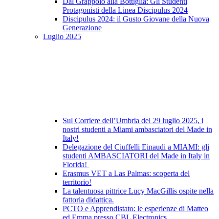
Dal Grappolo alla Bottiglia: Gli Studenti
Protagonisti della Linea Discipulus 2024
Discipulus 2024: il Gusto Giovane della Nuova
Generazione
Luglio 2025
Sul Corriere dell’Umbria del 29 luglio 2025, i
nostri studenti a Miami ambasciatori del Made in
Italy!
Delegazione del Ciuffelli Einaudi a MIAMI: gli
studenti AMBASCIATORI del Made in Italy in
Florida!
Erasmus VET a Las Palmas: scoperta del
territorio!
La talentuosa pittrice Lucy MacGillis ospite nella
fattoria didattica.
PCTO e Apprendistato: le esperienze di Matteo
ed Emma presso CBL Electronics