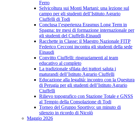
Ferro
Selvicoltura sui Monti Martani: una lezione sul
campo per gli studenti dell’Istituto Agrario
Ciuffelli di Todi
Conclusa l’esperienza Erasmus Long Term in
Spagna: tre mesi di formazione internazionale per
gli studenti del Ciuffelli-Einaudi
Racchette in Classe: il Maestro Nazionale FITP
Federico Cecconi incontra gli studenti della sede
Einaudi
Convitto Ciuffelli: ringraziamenti al team
educativo al completo
La tradizionale sfilata dei trattori saluta i
maturandi dell’Istituto Agrario Ciuffelli
Educazione alla legalità: incontro con la Questura
di Perugia per gli studenti dell’Istituto Agrario
Ciuffelli
Rilievo topografico con Stazione Totale e GNSS
al Tempio della Consolazione di Todi
Torneo del Gruppo Sportivo: un minuto di
silenzio in ricordo di Nicolò
Maggio 2026