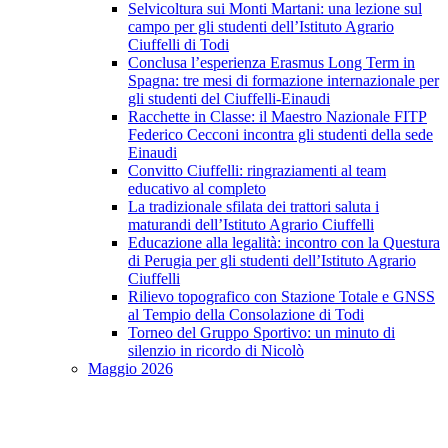
Selvicoltura sui Monti Martani: una lezione sul
campo per gli studenti dell’Istituto Agrario
Ciuffelli di Todi
Conclusa l’esperienza Erasmus Long Term in
Spagna: tre mesi di formazione internazionale per
gli studenti del Ciuffelli-Einaudi
Racchette in Classe: il Maestro Nazionale FITP
Federico Cecconi incontra gli studenti della sede
Einaudi
Convitto Ciuffelli: ringraziamenti al team
educativo al completo
La tradizionale sfilata dei trattori saluta i
maturandi dell’Istituto Agrario Ciuffelli
Educazione alla legalità: incontro con la Questura
di Perugia per gli studenti dell’Istituto Agrario
Ciuffelli
Rilievo topografico con Stazione Totale e GNSS
al Tempio della Consolazione di Todi
Torneo del Gruppo Sportivo: un minuto di
silenzio in ricordo di Nicolò
Maggio 2026