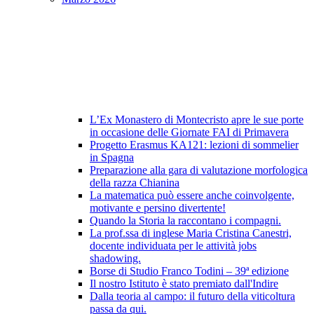
L’Ex Monastero di Montecristo apre le sue porte
in occasione delle Giornate FAI di Primavera
Progetto Erasmus KA121: lezioni di sommelier
in Spagna
Preparazione alla gara di valutazione morfologica
della razza Chianina
La matematica può essere anche coinvolgente,
motivante e persino divertente!
Quando la Storia la raccontano i compagni.
La prof.ssa di inglese Maria Cristina Canestri,
docente individuata per le attività jobs
shadowing.
Borse di Studio Franco Todini – 39ª edizione
Il nostro Istituto è stato premiato dall'Indire
Dalla teoria al campo: il futuro della viticoltura
passa da qui.