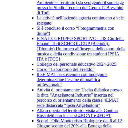
Ambiente e Territorio) sta svolgendo il suo stage
presso lo Studio Tecnico del Geom. P. Breschini
di Todi
Le attività nell’azienda agraria continuano a vele
spiegate!
Si è concluso il corso “Fotogrammetria con
drone”!
FINALE GRUPPO SPORTIVO – IIS Ciuffelli-
Einaudi Todi SCHOOL CUP (Biennio)-
(Triennio) Un torneo all’insegna dello sport, della
musica e della condivisione tra studenti IPSIA,
ITA e ITCG!
Collegio del personale educativo 2024-2025
Corso “Laboratorio del Freddo”
Il 3E MAT ha sostenuto con impegno e
determinazione l’esame di qualifica
professionale!
Attività di orientamento: Uscita didattica presso
la ditta “Angelantoni Industrie” inserita nel
percorso di orientamento della classe 4EMAT
sede distaccata “Ipsia Angelantoni”
Alla scoperta del territorio: visita alla Cantina
Bussoletti con le classi 4BGAT e 4FGAT
Scopri l'Olio Montecristo Biologico: dal 6 al 12
Giugno sconto del 20% alla Bottega della