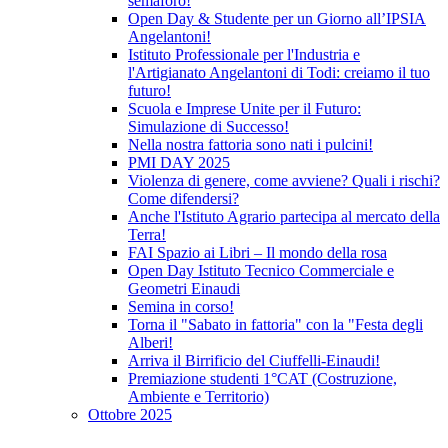
semaforo!
Open Day & Studente per un Giorno all’IPSIA
Angelantoni!
Istituto Professionale per l'Industria e
l'Artigianato Angelantoni di Todi: creiamo il tuo
futuro!
Scuola e Imprese Unite per il Futuro:
Simulazione di Successo!
Nella nostra fattoria sono nati i pulcini!
PMI DAY 2025
Violenza di genere, come avviene? Quali i rischi?
Come difendersi?
Anche l'Istituto Agrario partecipa al mercato della
Terra!
FAI Spazio ai Libri – Il mondo della rosa
Open Day Istituto Tecnico Commerciale e
Geometri Einaudi
Semina in corso!
Torna il "Sabato in fattoria" con la "Festa degli
Alberi!
Arriva il Birrificio del Ciuffelli-Einaudi!
Premiazione studenti 1°CAT (Costruzione,
Ambiente e Territorio)
Ottobre 2025