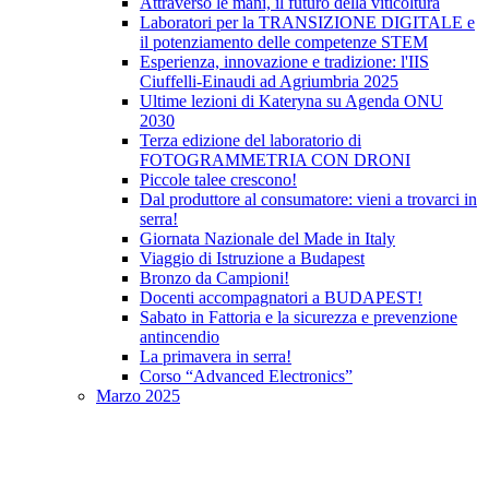
Attraverso le mani, il futuro della viticoltura
Laboratori per la TRANSIZIONE DIGITALE e
il potenziamento delle competenze STEM
Esperienza, innovazione e tradizione: l'IIS
Ciuffelli-Einaudi ad Agriumbria 2025
Ultime lezioni di Kateryna su Agenda ONU
2030
Terza edizione del laboratorio di
FOTOGRAMMETRIA CON DRONI
Piccole talee crescono!
Dal produttore al consumatore: vieni a trovarci in
serra!
Giornata Nazionale del Made in Italy
Viaggio di Istruzione a Budapest
Bronzo da Campioni!
Docenti accompagnatori a BUDAPEST!
Sabato in Fattoria e la sicurezza e prevenzione
antincendio
La primavera in serra!
Corso “Advanced Electronics”
Marzo 2025