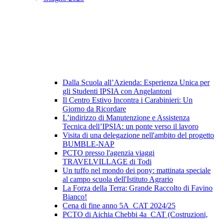
Dalla Scuola all’Azienda: Esperienza Unica per
gli Studenti IPSIA con Angelantoni
Il Centro Estivo Incontra i Carabinieri: Un
Giorno da Ricordare
L’indirizzo di Manutenzione e Assistenza
Tecnica dell’IPSIA: un ponte verso il lavoro
Visita di una delegazione nell'ambito del progetto
BUMBLE-NAP
PCTO presso l'agenzia viaggi
TRAVELVILLAGE di Todi
Un tuffo nel mondo dei pony: mattinata speciale
al campo scuola dell'Istituto Agrario
La Forza della Terra: Grande Raccolto di Favino
Bianco!
Cena di fine anno 5A_CAT 2024/25
PCTO di Aichia Chebbi 4a_CAT (Costruzioni,