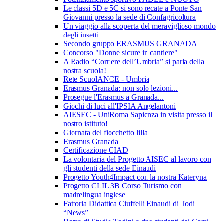
Le classi 5D e 5C si sono recate a Ponte San
Giovanni presso la sede di Confagricoltura
Un viaggio alla scoperta del meraviglioso mondo
degli insetti
Secondo gruppo ERASMUS GRANADA
Concorso "Donne sicure in cantiere"
A Radio “Corriere dell’Umbria” si parla della
nostra scuola!
Rete ScuolANCE - Umbria
Erasmus Granada: non solo lezioni...
Prosegue l'Erasmus a Granada...
Giochi di luci all'IPSIA Angelantoni
AIESEC - UniRoma Sapienza in visita presso il
nostro istituto!
Giornata del fiocchetto lilla
Erasmus Granada
Certificazione CIAD
La volontaria del Progetto AISEC al lavoro con
gli studenti della sede Einaudi
Progetto Youth4Impact con la nostra Kateryna
Progetto CLIL 3B Corso Turismo con
madrelingua inglese
Fattoria Didattica Ciuffelli Einaudi di Todi
“News”