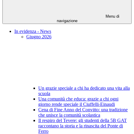
Menu di
navigazione
In evidenza - News
Giugno 2026
Un grazie speciale a chi ha dedicato una vita alla
scuola
Una comunità che educa: grazie a chi ogni
giorno rende speciale il Ciuffelli-Einaudi
Cena di Fine Anno del Convitto: una tradizione
che unisce la comunità scolastica
Il respiro del Tevere: gli studenti della 5B GAT
raccontano la storia e la rinascita del Ponte di
Ferro