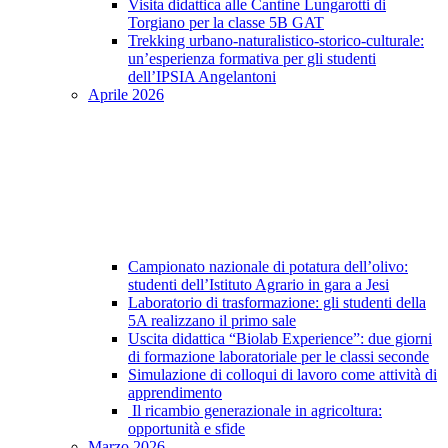
Visita didattica alle Cantine Lungarotti di
Torgiano per la classe 5B GAT
Trekking urbano-naturalistico-storico-culturale:
un’esperienza formativa per gli studenti
dell’IPSIA Angelantoni
Aprile 2026
Campionato nazionale di potatura dell’olivo:
studenti dell’Istituto Agrario in gara a Jesi
Laboratorio di trasformazione: gli studenti della
5A realizzano il primo sale
Uscita didattica “Biolab Experience”: due giorni
di formazione laboratoriale per le classi seconde
Simulazione di colloqui di lavoro come attività di
apprendimento
Il ricambio generazionale in agricoltura:
opportunità e sfide
Marzo 2026