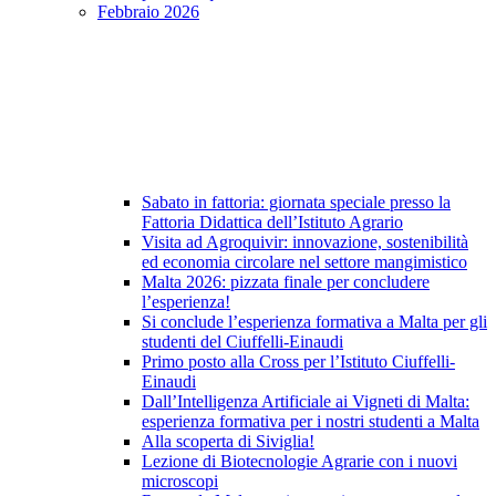
Febbraio 2026
Sabato in fattoria: giornata speciale presso la
Fattoria Didattica dell’Istituto Agrario
Visita ad Agroquivir: innovazione, sostenibilità
ed economia circolare nel settore mangimistico
Malta 2026: pizzata finale per concludere
l’esperienza!
Si conclude l’esperienza formativa a Malta per gli
studenti del Ciuffelli-Einaudi
Primo posto alla Cross per l’Istituto Ciuffelli-
Einaudi
Dall’Intelligenza Artificiale ai Vigneti di Malta:
esperienza formativa per i nostri studenti a Malta
Alla scoperta di Siviglia!
Lezione di Biotecnologie Agrarie con i nuovi
microscopi