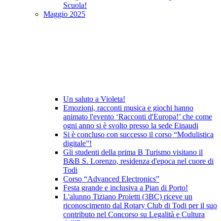
Scuola!
Maggio 2025
Un saluto a Violeta!
Emozioni, racconti musica e giochi hanno
animato l'evento ‘Racconti d'Europa!’ che come
ogni anno si è svolto presso la sede Einaudi
Si è concluso con successo il corso “Modulistica
digitale”!
Gli studenti della prima B Turismo visitano il
B&B S. Lorenzo, residenza d'epoca nel cuore di
Todi
Corso “Advanced Electronics”
Festa grande e inclusiva a Pian di Porto!
L'alunno Tiziano Proietti (3BC) riceve un
riconoscimento dal Rotary Club di Todi per il suo
contributo nel Concorso su Legalità e Cultura