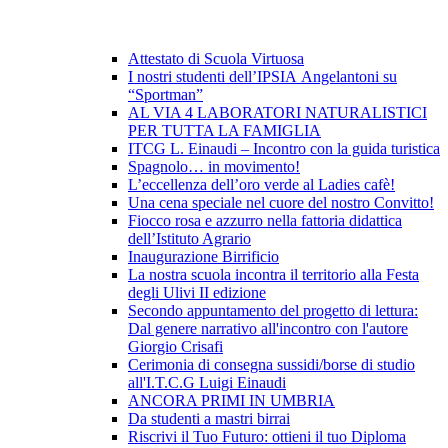
Attestato di Scuola Virtuosa
I nostri studenti dell’IPSIA Angelantoni su
“Sportman”
AL VIA 4 LABORATORI NATURALISTICI
PER TUTTA LA FAMIGLIA
ITCG L. Einaudi – Incontro con la guida turistica
Spagnolo… in movimento!
L’eccellenza dell’oro verde al Ladies cafè!
Una cena speciale nel cuore del nostro Convitto!
Fiocco rosa e azzurro nella fattoria didattica
dell’Istituto Agrario
Inaugurazione Birrificio
La nostra scuola incontra il territorio alla Festa
degli Ulivi II edizione
Secondo appuntamento del progetto di lettura:
Dal genere narrativo all'incontro con l'autore
Giorgio Crisafi
Cerimonia di consegna sussidi/borse di studio
all'I.T.C.G Luigi Einaudi
ANCORA PRIMI IN UMBRIA
Da studenti a mastri birrai
Riscrivi il Tuo Futuro: ottieni il tuo Diploma