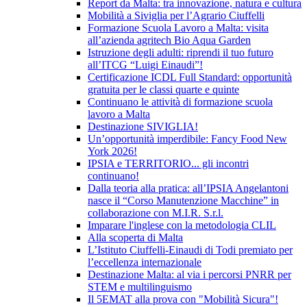
Report da Malta: tra innovazione, natura e cultura
Mobilità a Siviglia per l’Agrario Ciuffelli
Formazione Scuola Lavoro a Malta: visita
all’azienda agritech Bio Aqua Garden
Istruzione degli adulti: riprendi il tuo futuro
all’ITCG “Luigi Einaudi”!
Certificazione ICDL Full Standard: opportunità
gratuita per le classi quarte e quinte
Continuano le attività di formazione scuola
lavoro a Malta
Destinazione SIVIGLIA!
Un’opportunità imperdibile: Fancy Food New
York 2026!
IPSIA e TERRITORIO... gli incontri
continuano!
Dalla teoria alla pratica: all’IPSIA Angelantoni
nasce il “Corso Manutenzione Macchine” in
collaborazione con M.I.R. S.r.l.
Imparare l'inglese con la metodologia CLIL
Alla scoperta di Malta
L’Istituto Ciuffelli-Einaudi di Todi premiato per
l’eccellenza internazionale
Destinazione Malta: al via i percorsi PNRR per
STEM e multilinguismo
Il 5EMAT alla prova con "Mobilità Sicura"!