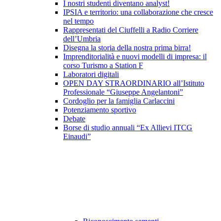
I nostri studenti diventano analyst!
IPSIA e territorio: una collaborazione che cresce
nel tempo
Rappresentati del Ciuffelli a Radio Corriere
dell’Umbria
Disegna la storia della nostra prima birra!
Imprenditorialità e nuovi modelli di impresa: il
corso Turismo a Station F
Laboratori digitali
OPEN DAY STRAORDINARIO all’Istituto
Professionale “Giuseppe Angelantoni”
Cordoglio per la famiglia Carlaccini
Potenziamento sportivo
Debate
Borse di studio annuali “Ex Allievi ITCG
Einaudi”