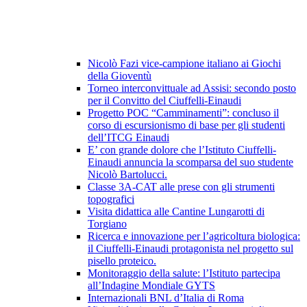
Nicolò Fazi vice-campione italiano ai Giochi
della Gioventù
Torneo interconvittuale ad Assisi: secondo posto
per il Convitto del Ciuffelli-Einaudi
Progetto POC “Camminamenti”: concluso il
corso di escursionismo di base per gli studenti
dell’ITCG Einaudi
E’ con grande dolore che l’Istituto Ciuffelli-
Einaudi annuncia la scomparsa del suo studente
Nicolò Bartolucci.
Classe 3A-CAT alle prese con gli strumenti
topografici
Visita didattica alle Cantine Lungarotti di
Torgiano
Ricerca e innovazione per l’agricoltura biologica:
il Ciuffelli-Einaudi protagonista nel progetto sul
pisello proteico.
Monitoraggio della salute: l’Istituto partecipa
all’Indagine Mondiale GYTS
Internazionali BNL d’Italia di Roma