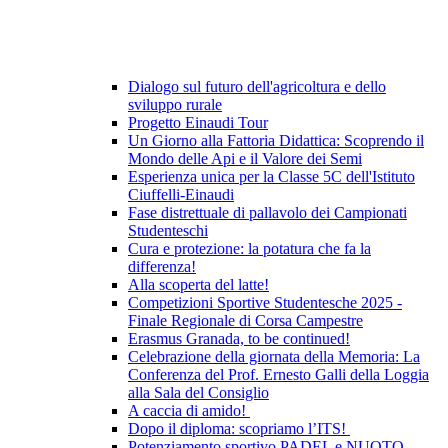
Dialogo sul futuro dell'agricoltura e dello
sviluppo rurale
Progetto Einaudi Tour
Un Giorno alla Fattoria Didattica: Scoprendo il
Mondo delle Api e il Valore dei Semi
Esperienza unica per la Classe 5C dell'Istituto
Ciuffelli-Einaudi
Fase distrettuale di pallavolo dei Campionati
Studenteschi
Cura e protezione: la potatura che fa la
differenza!
Alla scoperta del latte!
Competizioni Sportive Studentesche 2025 -
Finale Regionale di Corsa Campestre
Erasmus Granada, to be continued!
Celebrazione della giornata della Memoria: La
Conferenza del Prof. Ernesto Galli della Loggia
alla Sala del Consiglio
A caccia di amido!
Dopo il diploma: scopriamo l’ITS!
Potenziamento sportivo PADEL e NUOTO