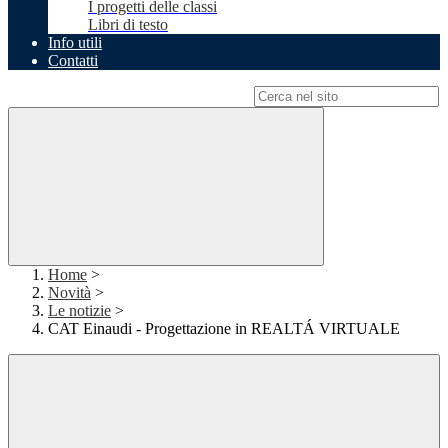
I progetti delle classi
Libri di testo
Info utili
Contatti
Campo di ricerca per le pagine del sito
Home
>
Novità
>
Le notizie
>
CAT Einaudi - Progettazione in REALTÁ VIRTUALE