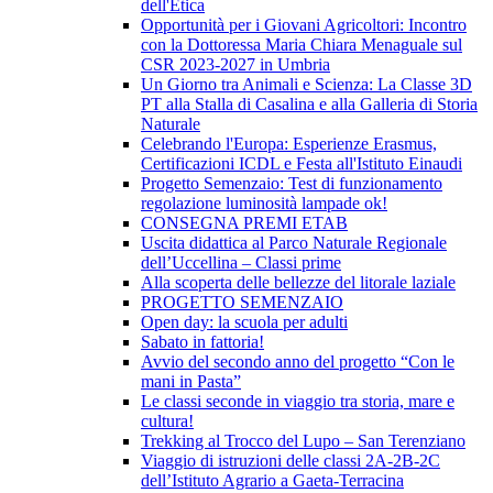
dell'Etica
Opportunità per i Giovani Agricoltori: Incontro
con la Dottoressa Maria Chiara Menaguale sul
CSR 2023-2027 in Umbria
Un Giorno tra Animali e Scienza: La Classe 3D
PT alla Stalla di Casalina e alla Galleria di Storia
Naturale
Celebrando l'Europa: Esperienze Erasmus,
Certificazioni ICDL e Festa all'Istituto Einaudi
Progetto Semenzaio: Test di funzionamento
regolazione luminosità lampade ok!
CONSEGNA PREMI ETAB
Uscita didattica al Parco Naturale Regionale
dell’Uccellina – Classi prime
Alla scoperta delle bellezze del litorale laziale
PROGETTO SEMENZAIO
Open day: la scuola per adulti
Sabato in fattoria!
Avvio del secondo anno del progetto “Con le
mani in Pasta”
Le classi seconde in viaggio tra storia, mare e
cultura!
Trekking al Trocco del Lupo – San Terenziano
Viaggio di istruzioni delle classi 2A-2B-2C
dell’Istituto Agrario a Gaeta-Terracina