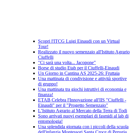
Scopri l'ITCG Luigi Einaudi con un Virtual
Tour!
Realizzato il nuovo semenzaio all'Istituto Agrario
Ciuffelli
"Ci sarà una volta... Jacopone"
Borse di studio Etab per il Ciuffelli-Einaudi
Un Giorno in Cantina AS 2025-26: Fruttaia
Una mattinata di condivisione e attività sportive
di gruppo!
Una mattinata tra giochi istruttivi di economia e
finanza!
ETAB Celebra l'Innovazione all'IIS "Ciuffelli -
Einaudi" per il "Progetto Semenzaio"
L’Istituto Agrario al Mercato della Terra di Todi
Sono arrivati nuovi esemplari di fasmidi al lab di
entomologia!
Una splendida giornata con i piccoli della scuola
dell'infanzia Montessori Santa Croce di Perugia