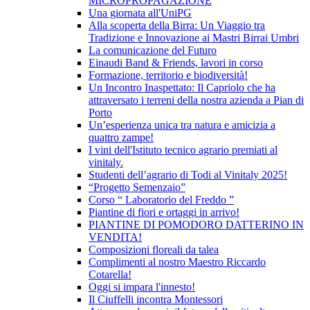
MICROPROPAGAZIONE
Una giornata all'UniPG
Alla scoperta della Birra: Un Viaggio tra
Tradizione e Innovazione ai Mastri Birrai Umbri
La comunicazione del Futuro
Einaudi Band & Friends, lavori in corso
Formazione, territorio e biodiversità!
Un Incontro Inaspettato: Il Capriolo che ha
attraversato i terreni della nostra azienda a Pian di
Porto
Un’esperienza unica tra natura e amicizia a
quattro zampe!
I vini dell'Istituto tecnico agrario premiati al
vinitaly.
Studenti dell’agrario di Todi al Vinitaly 2025!
“Progetto Semenzaio”
Corso “ Laboratorio del Freddo ”
Piantine di fiori e ortaggi in arrivo!
PIANTINE DI POMODORO DATTERINO IN
VENDITA!
Composizioni floreali da talea
Complimenti al nostro Maestro Riccardo
Cotarella!
Oggi si impara l'innesto!
Il Ciuffelli incontra Montessori