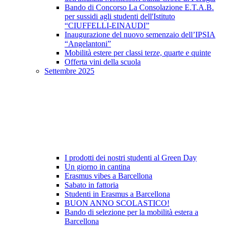
Bando di Concorso La Consolazione E.T.A.B.
per sussidi agli studenti dell'Istituto
“CIUFFELLI-EINAUDI”
Inaugurazione del nuovo semenzaio dell’IPSIA
“Angelantoni”
Mobilità estere per classi terze, quarte e quinte
Offerta vini della scuola
Settembre 2025
I prodotti dei nostri studenti al Green Day
Un giorno in cantina
Erasmus vibes a Barcellona
Sabato in fattoria
Studenti in Erasmus a Barcellona
BUON ANNO SCOLASTICO!
Bando di selezione per la mobilità estera a
Barcellona