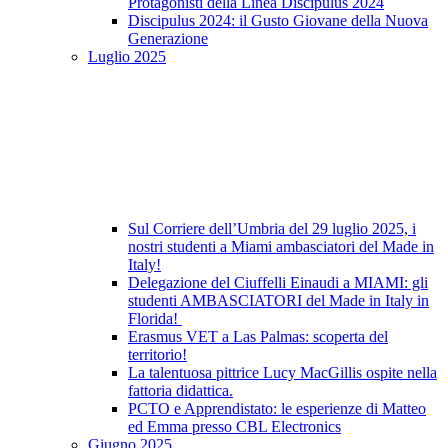
Protagonisti della Linea Discipulus 2024
Discipulus 2024: il Gusto Giovane della Nuova
Generazione
Luglio 2025
Sul Corriere dell’Umbria del 29 luglio 2025, i
nostri studenti a Miami ambasciatori del Made in
Italy!
Delegazione del Ciuffelli Einaudi a MIAMI: gli
studenti AMBASCIATORI del Made in Italy in
Florida!
Erasmus VET a Las Palmas: scoperta del
territorio!
La talentuosa pittrice Lucy MacGillis ospite nella
fattoria didattica.
PCTO e Apprendistato: le esperienze di Matteo
ed Emma presso CBL Electronics
Giugno 2025