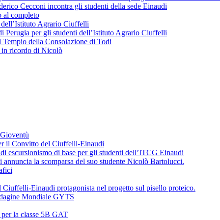
erico Cecconi incontra gli studenti della sede Einaudi
o al completo
 dell’Istituto Agrario Ciuffelli
 Perugia per gli studenti dell’Istituto Agrario Ciuffelli
l Tempio della Consolazione di Todi
in ricordo di Nicolò
a Gioventù
r il Convitto del Ciuffelli-Einaudi
i escursionismo di base per gli studenti dell’ITCG Einaudi
di annuncia la scomparsa del suo studente Nicolò Bartolucci.
fici
 Ciuffelli-Einaudi protagonista nel progetto sul pisello proteico.
l’Indagine Mondiale GYTS
o per la classe 5B GAT