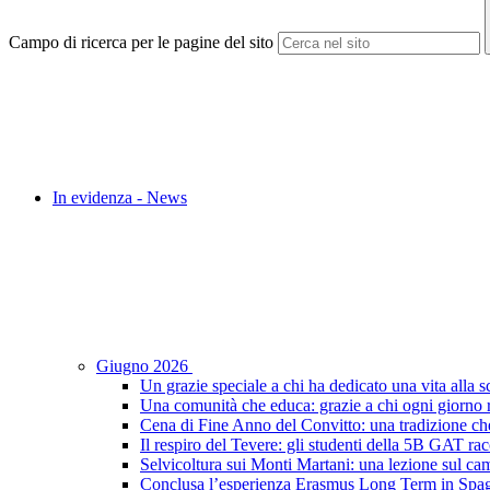
Campo di ricerca per le pagine del sito
In evidenza - News
Giugno 2026
Un grazie speciale a chi ha dedicato una vita alla s
Una comunità che educa: grazie a chi ogni giorno r
Cena di Fine Anno del Convitto: una tradizione che
Il respiro del Tevere: gli studenti della 5B GAT racc
Selvicoltura sui Monti Martani: una lezione sul camp
Conclusa l’esperienza Erasmus Long Term in Spagna: