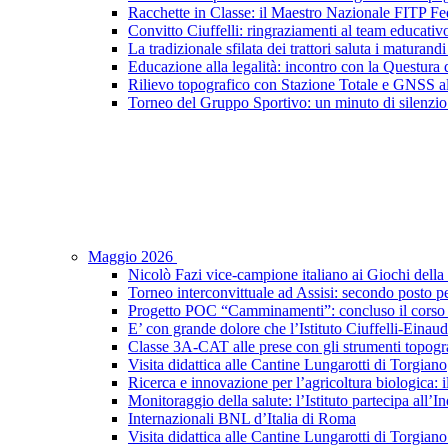
Racchette in Classe: il Maestro Nazionale FITP Fed
Convitto Ciuffelli: ringraziamenti al team educativ
La tradizionale sfilata dei trattori saluta i maturandi
Educazione alla legalità: incontro con la Questura di
Rilievo topografico con Stazione Totale e GNSS a
Torneo del Gruppo Sportivo: un minuto di silenzio 
Maggio 2026
Nicolò Fazi vice-campione italiano ai Giochi dell
Torneo interconvittuale ad Assisi: secondo posto pe
Progetto POC “Camminamenti”: concluso il corso d
E’ con grande dolore che l’Istituto Ciuffelli-Einau
Classe 3A-CAT alle prese con gli strumenti topogra
Visita didattica alle Cantine Lungarotti di Torgiano
Ricerca e innovazione per l’agricoltura biologica: il
Monitoraggio della salute: l’Istituto partecipa al
Internazionali BNL d’Italia di Roma
Visita didattica alle Cantine Lungarotti di Torgian