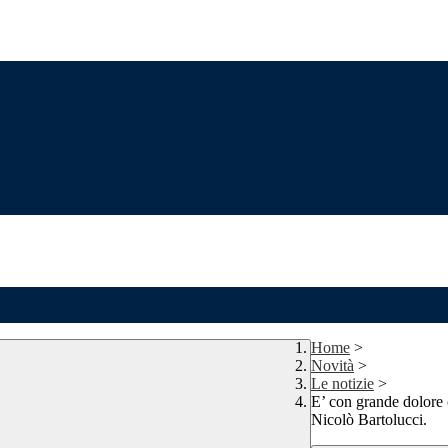
Home
>
Novità
>
Le notizie
>
E’ con grande dolore 
Nicolò Bartolucci.