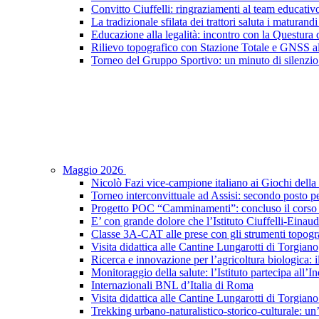
Convitto Ciuffelli: ringraziamenti al team educativ
La tradizionale sfilata dei trattori saluta i maturandi
Educazione alla legalità: incontro con la Questura di
Rilievo topografico con Stazione Totale e GNSS a
Torneo del Gruppo Sportivo: un minuto di silenzio 
Maggio 2026
Nicolò Fazi vice-campione italiano ai Giochi dell
Torneo interconvittuale ad Assisi: secondo posto pe
Progetto POC “Camminamenti”: concluso il corso d
E’ con grande dolore che l’Istituto Ciuffelli-Einau
Classe 3A-CAT alle prese con gli strumenti topogra
Visita didattica alle Cantine Lungarotti di Torgiano
Ricerca e innovazione per l’agricoltura biologica: il
Monitoraggio della salute: l’Istituto partecipa al
Internazionali BNL d’Italia di Roma
Visita didattica alle Cantine Lungarotti di Torgian
Trekking urbano-naturalistico-storico-culturale: un