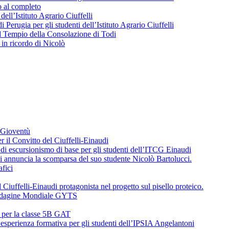
o al completo
 dell’Istituto Agrario Ciuffelli
 Perugia per gli studenti dell’Istituto Agrario Ciuffelli
l Tempio della Consolazione di Todi
in ricordo di Nicolò
a Gioventù
r il Convitto del Ciuffelli-Einaudi
i escursionismo di base per gli studenti dell’ITCG Einaudi
di annuncia la scomparsa del suo studente Nicolò Bartolucci.
fici
 Ciuffelli-Einaudi protagonista nel progetto sul pisello proteico.
l’Indagine Mondiale GYTS
o per la classe 5B GAT
’esperienza formativa per gli studenti dell’IPSIA Angelantoni