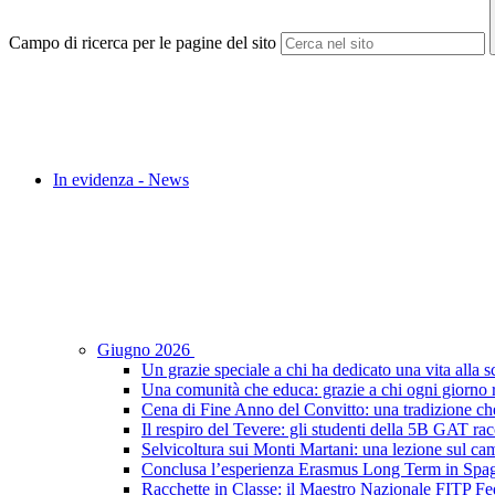
Campo di ricerca per le pagine del sito
In evidenza - News
Giugno 2026
Un grazie speciale a chi ha dedicato una vita alla s
Una comunità che educa: grazie a chi ogni giorno r
Cena di Fine Anno del Convitto: una tradizione che
Il respiro del Tevere: gli studenti della 5B GAT racc
Selvicoltura sui Monti Martani: una lezione sul camp
Conclusa l’esperienza Erasmus Long Term in Spagna:
Racchette in Classe: il Maestro Nazionale FITP Fed