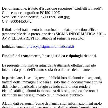
Denominazione: istituto d’istruzione superiore "Ciuffelli-Einaudi".
Codice meccanografico: PGIS01100D
Sede: Viale Montecristo, 3 - 06059 Todi (pg)
C.F.: 80004450542
Il titolare del trattamento ha nominato un data protection officer
(responsabile della protezione dati) SIGMA INFORMATICA SRL
-
AVV. ELISA PREPI
contattabile al seguente recapito:
Indirizzo email:
privacy@sigmainformaticasrl.it
Finalità del trattamento, base giuridica e tipologia dei dati.
La presente informativa riguarda i trattamenti effettuati sul sito
internet da parte dell’istituto scolastico titolare del trattamento.
In particolare, la scuola, ove pubblichi foto di alunni e insegnanti,
tratterà delle immagini e lo farà al solo fine di documentare attività
didattiche di particolare pregio avendo cura di non rendere
identificabili gli alunni in mancanza di base giuridica che non si
identifichi nel perseguimento di un interesse pubblico.
Alcuni dati personali (come dati anagrafici, informazioni sul ruolo
ricoperto, e cv) potrebbero emergere dalla sezione "amministrazione