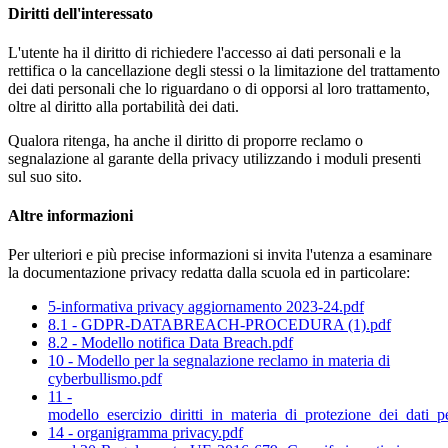
Diritti dell'interessato
L'utente ha il diritto di richiedere l'accesso ai dati personali e la
rettifica o la cancellazione degli stessi o la limitazione del trattamento
dei dati personali che lo riguardano o di opporsi al loro trattamento,
oltre al diritto alla portabilità dei dati.
Qualora ritenga, ha anche il diritto di proporre reclamo o
segnalazione al garante della privacy utilizzando i moduli presenti
sul suo sito.
Altre informazioni
Per ulteriori e più precise informazioni si invita l'utenza a esaminare
la documentazione privacy redatta dalla scuola ed in particolare:
5-informativa privacy aggiornamento 2023-24.pdf
8.1 - GDPR-DATABREACH-PROCEDURA (1).pdf
8.2 - Modello notifica Data Breach.pdf
10 - Modello per la segnalazione reclamo in materia di
cyberbullismo.pdf
11 -
modello_esercizio_diritti_in_materia_di_protezione_dei_dati_p
14 - organigramma privacy.pdf