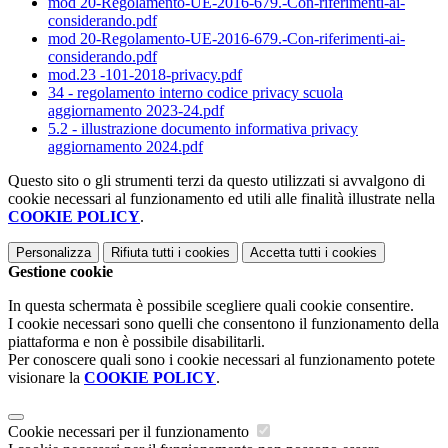
mod 20-Regolamento-UE-2016-679.-Con-riferimenti-ai-
considerando.pdf
mod 20-Regolamento-UE-2016-679.-Con-riferimenti-ai-
considerando.pdf
mod.23 -101-2018-privacy.pdf
34 - regolamento interno codice privacy scuola
aggiornamento 2023-24.pdf
5.2 - illustrazione documento informativa privacy
aggiornamento 2024.pdf
Questo sito o gli strumenti terzi da questo utilizzati si avvalgono di
cookie necessari al funzionamento ed utili alle finalità illustrate nella
COOKIE POLICY
.
Personalizza
Rifiuta tutti
i cookies
Accetta tutti
i cookies
Gestione cookie
In questa schermata è possibile scegliere quali cookie consentire.
I cookie necessari sono quelli che consentono il funzionamento della
piattaforma e non è possibile disabilitarli.
Per conoscere quali sono i cookie necessari al funzionamento potete
visionare la
COOKIE POLICY
.
Cookie necessari per il funzionamento