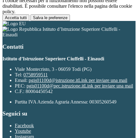
I cookie necessari per il funzionamento non possono essere
disabilitati. È possibile consultare l'elenco nella pagina della cookie
policy.
Accetta tutti
Salva le preferenze
Istituto d’Istruzione Superiore Ciuffelli -
Einaudi
Contatti
Istituto d’Istruzione Superiore Ciuffelli - Einaudi
Viale Montecristo, 3 - 06059 Todi (PG)
Tel:
0758959511
Email:
pgis01100d@istruzione.it
Link per inviare una mail
PEC:
pgis01100d@pec.istruzione.it
Link per inviare una mail
C.F.: 80004450542
Partita IVA Azienda Agraria Annessa: 00305260549
Seguici su
Facebook
Youtube
Instagram