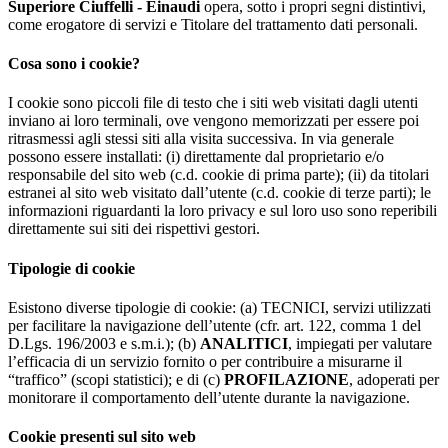
Superiore Ciuffelli - Einaudi
opera, sotto i propri segni distintivi,
come erogatore di servizi e Titolare del trattamento dati personali.
Cosa sono i cookie?
I cookie sono piccoli file di testo che i siti web visitati dagli utenti
inviano ai loro terminali, ove vengono memorizzati per essere poi
ritrasmessi agli stessi siti alla visita successiva. In via generale
possono essere installati: (i) direttamente dal proprietario e/o
responsabile del sito web (c.d. cookie di prima parte); (ii) da titolari
estranei al sito web visitato dall’utente (c.d. cookie di terze parti); le
informazioni riguardanti la loro privacy e sul loro uso sono reperibili
direttamente sui siti dei rispettivi gestori.
Tipologie di cookie
Esistono diverse tipologie di cookie: (a) TECNICI, servizi utilizzati
per facilitare la navigazione dell’utente (cfr. art. 122, comma 1 del
D.Lgs. 196/2003 e s.m.i.); (b)
ANALITICI
, impiegati per valutare
l’efficacia di un servizio fornito o per contribuire a misurarne il
“traffico” (scopi statistici); e di (c)
PROFILAZIONE
, adoperati per
monitorare il comportamento dell’utente durante la navigazione.
Cookie presenti sul sito web