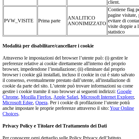
client.
Contiene flag pe
pagine visitate,
ANALITICO
PVW_VISITE
Prima parte
evitare di conta
ANONIMIZZATO
visite doppie a l
statistico
Modalità per disabilitare/cancellare i cookie
Attraverso le impostazioni del browser l’utente può: (i) gestire le
preferenze relative ai cookie direttamente all'interno del proprio
browser, impedendone l’installazione; (ii) eliminare dal proprio
browser i cookie già installati, incluso il cookie in cui è stato salvato
il consenso, eventualmente prestato dall’utente, all'installazione di
cookie da parte del sito. L’utente può trovare informazioni su come
gestire i cookie tramite il suo browser ai seguenti indirizzi:
Google
Chrome
,
Mozilla Firefox
,
Apple Safari
,
Microsoft Internet Explorer
,
Microsoft Edge
,
Opera
. Per i cookie di profilazione l’utente potrà
anche impostare le proprie preferenze attraverso il sito:
Your Online
Choices
.
Privacy Policy e Titolare del Trattamento dei Dati
Per conoscere ogni dettaglio sulle Policy Privacy dell’Istituto