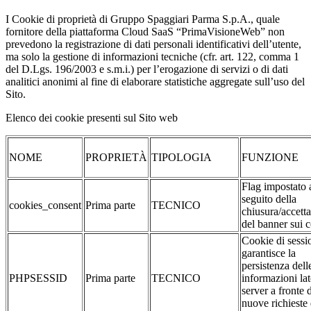
I Cookie di proprietà di Gruppo Spaggiari Parma S.p.A., quale
fornitore della piattaforma Cloud SaaS “PrimaVisioneWeb” non
prevedono la registrazione di dati personali identificativi dell’utente,
ma solo la gestione di informazioni tecniche (cfr. art. 122, comma 1
del D.Lgs. 196/2003 e s.m.i.) per l’erogazione di servizi o di dati
analitici anonimi al fine di elaborare statistiche aggregate sull’uso del
Sito.
Elenco dei cookie presenti sul Sito web
NOME
PROPRIETÀ
TIPOLOGIA
FUNZIONE
Flag impostato 
seguito della
cookies_consent
Prima parte
TECNICO
chiusura/accett
del banner sui 
Cookie di sessi
garantisce la
persistenza dell
PHPSESSID
Prima parte
TECNICO
informazioni la
server a fronte 
nuove richieste 