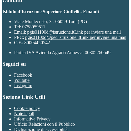
Contatti
Istituto d’Istruzione Superiore Ciuffelli - Einaudi
Viale Montecristo, 3 - 06059 Todi (PG)
Tel:
0758959511
Email:
pgis01100d@istruzione.it
Link per inviare una mail
PEC:
pgis01100d@pec.istruzione.it
Link per inviare una mail
C.F.: 80004450542
Partita IVA Azienda Agraria Annessa: 00305260549
Seguici su
Facebook
Youtube
Instagram
Sezione Link Utili
Cookie policy
Note legali
Informativa Privacy
Ufficio Relazioni con il Pubblico
Dichiarazione di accessibilità