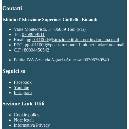
Contatti
Istituto d’Istruzione Superiore Ciuffelli - Einaudi
Viale Montecristo, 3 - 06059 Todi (PG)
Tel:
0758959511
Email:
pgis01100d@istruzione.it
Link per inviare una mail
PEC:
pgis01100d@pec.istruzione.it
Link per inviare una mail
C.F.: 80004450542
Partita IVA Azienda Agraria Annessa: 00305260549
Seguici su
Facebook
Youtube
Instagram
Sezione Link Utili
Cookie policy
Note legali
Informativa Privacy