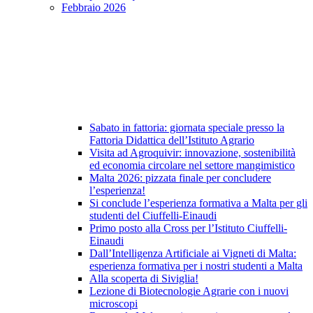
Febbraio 2026
Sabato in fattoria: giornata speciale presso la
Fattoria Didattica dell’Istituto Agrario
Visita ad Agroquivir: innovazione, sostenibilità
ed economia circolare nel settore mangimistico
Malta 2026: pizzata finale per concludere
l’esperienza!
Si conclude l’esperienza formativa a Malta per gli
studenti del Ciuffelli-Einaudi
Primo posto alla Cross per l’Istituto Ciuffelli-
Einaudi
Dall’Intelligenza Artificiale ai Vigneti di Malta:
esperienza formativa per i nostri studenti a Malta
Alla scoperta di Siviglia!
Lezione di Biotecnologie Agrarie con i nuovi
microscopi