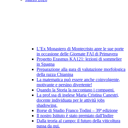
L’Ex Monastero di Montecristo apre le sue porte
in occasione delle Giornate FAI di Primavera
Progetto Erasmus KA121: lezioni di sommelier
in Spagna
Preparazione alla gara di valutazione morfologica
della razza Chianina
La matematica può essere anche coinvolgente,
motivante e persino divertente!
Quando la Storia la raccontano i compagni.
La prof.ssa di inglese Maria Cristina Canestri,
docente individuata per le attività jobs
shadowing.
Borse di Studio Franco Todini – 39ª edizione
Il nostro Istituto è stato premiato dall'Indire
Dalla teoria al campo: il futuro della viticoltura
passa da qui.