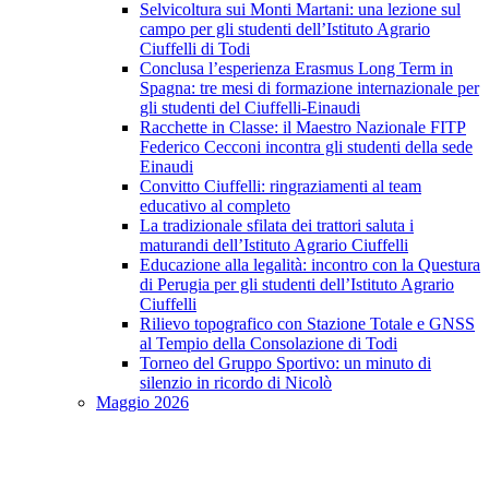
Selvicoltura sui Monti Martani: una lezione sul
campo per gli studenti dell’Istituto Agrario
Ciuffelli di Todi
Conclusa l’esperienza Erasmus Long Term in
Spagna: tre mesi di formazione internazionale per
gli studenti del Ciuffelli-Einaudi
Racchette in Classe: il Maestro Nazionale FITP
Federico Cecconi incontra gli studenti della sede
Einaudi
Convitto Ciuffelli: ringraziamenti al team
educativo al completo
La tradizionale sfilata dei trattori saluta i
maturandi dell’Istituto Agrario Ciuffelli
Educazione alla legalità: incontro con la Questura
di Perugia per gli studenti dell’Istituto Agrario
Ciuffelli
Rilievo topografico con Stazione Totale e GNSS
al Tempio della Consolazione di Todi
Torneo del Gruppo Sportivo: un minuto di
silenzio in ricordo di Nicolò
Maggio 2026