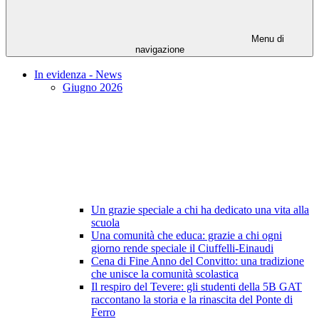
Menu di
navigazione
In evidenza - News
Giugno 2026
Un grazie speciale a chi ha dedicato una vita alla
scuola
Una comunità che educa: grazie a chi ogni
giorno rende speciale il Ciuffelli-Einaudi
Cena di Fine Anno del Convitto: una tradizione
che unisce la comunità scolastica
Il respiro del Tevere: gli studenti della 5B GAT
raccontano la storia e la rinascita del Ponte di
Ferro