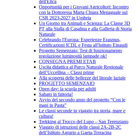
dell'Etica
Opportunità per i Giovani Agricoltori: Incontro
con la Dottoressa Maria Chiara Menaguale sul
CSR 2023-2027 in Umbria
Un Giorno tra Animali e Scienza: La Classe 3D
PT alla Stalla di Casalina e alla Galleria di Storia
Naturale
Celebrando l'Europa: Esperienze Erasmus,
Certificazioni ICDL e Festa all'Istituto Einaudi
Progetto Semenzaio: Test di funzionamento
regolazione luminosità lampade ok!
CONSEGNA PREMI ETAB
Uscita didattica al Parco Naturale Regionale
dell’Uccellina – Classi prime
Alla scoperta delle bellezze del litorale laziale
PROGETTO SEMENZAIO
Open day: la scuola per adulti
Sabato in fattoria!
Avvio del secondo anno del progetto “Con le
mani in Pasta”
Le classi seconde in viaggio tra storia, mare e
cultura!
Trekking al Trocco del Lupo – San Terenziano
Viaggio di istruzioni delle classi 2A-2B-2C
dell’Istituto Agrario a Gaeta-Terracina