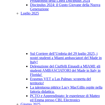
Protagonisti della Linea Discipulus 2024
Discipulus 2024: il Gusto Giovane della Nuova
Generazione
Luglio 2025
Sul Corriere dell’Umbria del 29 luglio 2025, i
nostri studenti a Miami ambasciatori del Made in
Italy!
Delegazione del Ciuffelli Einaudi a MIAMI: gli
studenti AMBASCIATORI del Made in Italy in
Florida!
Erasmus VET a Las Palmas: scoperta del
territorio!
La talentuosa pittrice Lucy MacGillis ospite nella
fattoria didattica.
PCTO e Apprendistato: le esperienze di Matteo
ed Emma presso CBL Electronics
Giugno 2025