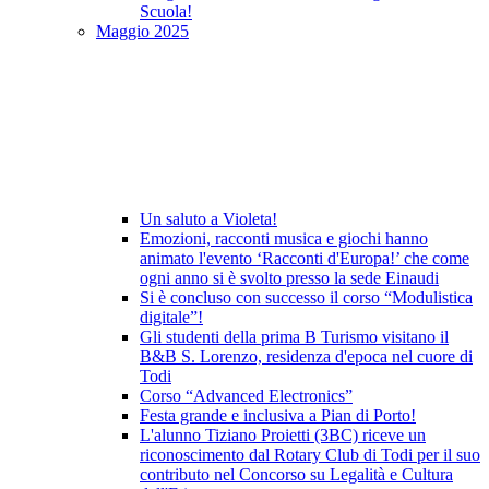
Scuola!
Maggio 2025
Un saluto a Violeta!
Emozioni, racconti musica e giochi hanno
animato l'evento ‘Racconti d'Europa!’ che come
ogni anno si è svolto presso la sede Einaudi
Si è concluso con successo il corso “Modulistica
digitale”!
Gli studenti della prima B Turismo visitano il
B&B S. Lorenzo, residenza d'epoca nel cuore di
Todi
Corso “Advanced Electronics”
Festa grande e inclusiva a Pian di Porto!
L'alunno Tiziano Proietti (3BC) riceve un
riconoscimento dal Rotary Club di Todi per il suo
contributo nel Concorso su Legalità e Cultura