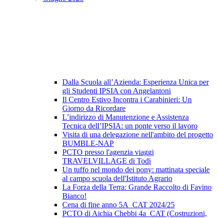
Dalla Scuola all’Azienda: Esperienza Unica per
gli Studenti IPSIA con Angelantoni
Il Centro Estivo Incontra i Carabinieri: Un
Giorno da Ricordare
L’indirizzo di Manutenzione e Assistenza
Tecnica dell’IPSIA: un ponte verso il lavoro
Visita di una delegazione nell'ambito del progetto
BUMBLE-NAP
PCTO presso l'agenzia viaggi
TRAVELVILLAGE di Todi
Un tuffo nel mondo dei pony: mattinata speciale
al campo scuola dell'Istituto Agrario
La Forza della Terra: Grande Raccolto di Favino
Bianco!
Cena di fine anno 5A_CAT 2024/25
PCTO di Aichia Chebbi 4a_CAT (Costruzioni,