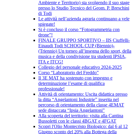
Ambiente e Territorio) sta svolgendo il suo stage
presso lo Studio Tecnico del Geom. P. Breschini
di Todi
Le attività nell’azienda agraria continuano a vele
spiegate!
Si è concluso il corso “Fotogrammetria con
drone”!
FINALE GRUPPO SPORTIVO – IIS Ciuffelli-
Einaudi Todi SCHOOL CUP (Biennio)-
(Triennio) Un torneo all’insegna dello sport, della
musica e della condivisione tra studenti IPSIA,
ITA e ITCG!
Collegio del personale educativo 2024-2025
Corso “Laboratorio del Freddo”
Il 3E MAT ha sostenuto con impegno e
determinazione l’esame di qualifica
professionale!
Attività di orientamento: Uscita didattica presso
la ditta “Angelantoni Industrie” inserita nel
percorso di orientamento della classe 4EMAT
sede distaccata “Ipsia Angelantoni”
Alla scoperta del territorio: visita alla Cantina
Bussoletti con le classi 4BGAT e 4FGAT
Scopri l'Olio Montecristo Biologico: dal 6 al 12
Giugno sconto del 20% alla Bottega della