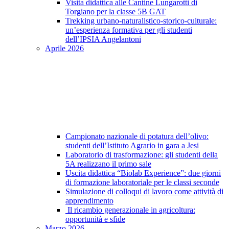
Visita didattica alle Cantine Lungarotti di
Torgiano per la classe 5B GAT
Trekking urbano-naturalistico-storico-culturale:
un’esperienza formativa per gli studenti
dell’IPSIA Angelantoni
Aprile 2026
Campionato nazionale di potatura dell’olivo:
studenti dell’Istituto Agrario in gara a Jesi
Laboratorio di trasformazione: gli studenti della
5A realizzano il primo sale
Uscita didattica “Biolab Experience”: due giorni
di formazione laboratoriale per le classi seconde
Simulazione di colloqui di lavoro come attività di
apprendimento
Il ricambio generazionale in agricoltura:
opportunità e sfide
Marzo 2026