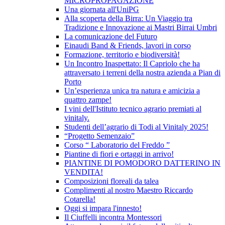
MICROPROPAGAZIONE
Una giornata all'UniPG
Alla scoperta della Birra: Un Viaggio tra
Tradizione e Innovazione ai Mastri Birrai Umbri
La comunicazione del Futuro
Einaudi Band & Friends, lavori in corso
Formazione, territorio e biodiversità!
Un Incontro Inaspettato: Il Capriolo che ha
attraversato i terreni della nostra azienda a Pian di
Porto
Un’esperienza unica tra natura e amicizia a
quattro zampe!
I vini dell'Istituto tecnico agrario premiati al
vinitaly.
Studenti dell’agrario di Todi al Vinitaly 2025!
“Progetto Semenzaio”
Corso “ Laboratorio del Freddo ”
Piantine di fiori e ortaggi in arrivo!
PIANTINE DI POMODORO DATTERINO IN
VENDITA!
Composizioni floreali da talea
Complimenti al nostro Maestro Riccardo
Cotarella!
Oggi si impara l'innesto!
Il Ciuffelli incontra Montessori