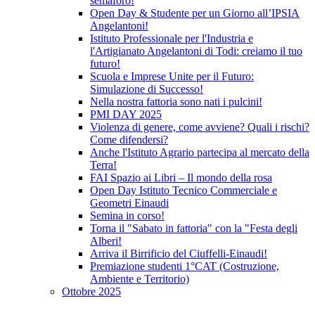
semaforo!
Open Day & Studente per un Giorno all’IPSIA
Angelantoni!
Istituto Professionale per l'Industria e
l'Artigianato Angelantoni di Todi: creiamo il tuo
futuro!
Scuola e Imprese Unite per il Futuro:
Simulazione di Successo!
Nella nostra fattoria sono nati i pulcini!
PMI DAY 2025
Violenza di genere, come avviene? Quali i rischi?
Come difendersi?
Anche l'Istituto Agrario partecipa al mercato della
Terra!
FAI Spazio ai Libri – Il mondo della rosa
Open Day Istituto Tecnico Commerciale e
Geometri Einaudi
Semina in corso!
Torna il "Sabato in fattoria" con la "Festa degli
Alberi!
Arriva il Birrificio del Ciuffelli-Einaudi!
Premiazione studenti 1°CAT (Costruzione,
Ambiente e Territorio)
Ottobre 2025