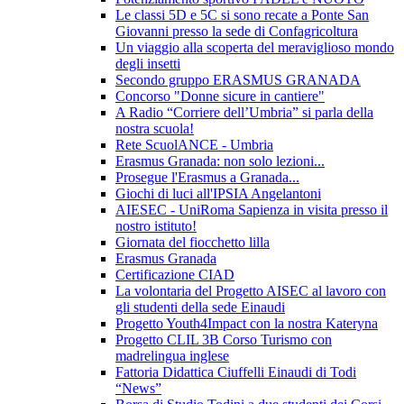
Le classi 5D e 5C si sono recate a Ponte San
Giovanni presso la sede di Confagricoltura
Un viaggio alla scoperta del meraviglioso mondo
degli insetti
Secondo gruppo ERASMUS GRANADA
Concorso "Donne sicure in cantiere"
A Radio “Corriere dell’Umbria” si parla della
nostra scuola!
Rete ScuolANCE - Umbria
Erasmus Granada: non solo lezioni...
Prosegue l'Erasmus a Granada...
Giochi di luci all'IPSIA Angelantoni
AIESEC - UniRoma Sapienza in visita presso il
nostro istituto!
Giornata del fiocchetto lilla
Erasmus Granada
Certificazione CIAD
La volontaria del Progetto AISEC al lavoro con
gli studenti della sede Einaudi
Progetto Youth4Impact con la nostra Kateryna
Progetto CLIL 3B Corso Turismo con
madrelingua inglese
Fattoria Didattica Ciuffelli Einaudi di Todi
“News”