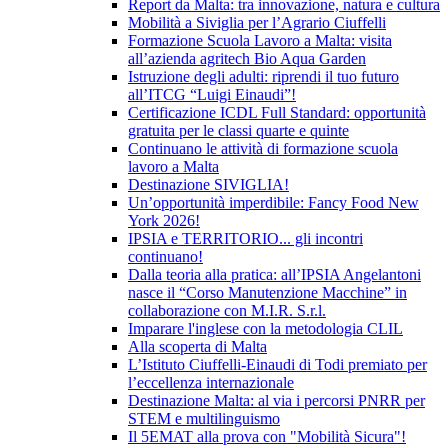
Report da Malta: tra innovazione, natura e cultura
Mobilità a Siviglia per l’Agrario Ciuffelli
Formazione Scuola Lavoro a Malta: visita
all’azienda agritech Bio Aqua Garden
Istruzione degli adulti: riprendi il tuo futuro
all’ITCG “Luigi Einaudi”!
Certificazione ICDL Full Standard: opportunità
gratuita per le classi quarte e quinte
Continuano le attività di formazione scuola
lavoro a Malta
Destinazione SIVIGLIA!
Un’opportunità imperdibile: Fancy Food New
York 2026!
IPSIA e TERRITORIO... gli incontri
continuano!
Dalla teoria alla pratica: all’IPSIA Angelantoni
nasce il “Corso Manutenzione Macchine” in
collaborazione con M.I.R. S.r.l.
Imparare l'inglese con la metodologia CLIL
Alla scoperta di Malta
L’Istituto Ciuffelli-Einaudi di Todi premiato per
l’eccellenza internazionale
Destinazione Malta: al via i percorsi PNRR per
STEM e multilinguismo
Il 5EMAT alla prova con "Mobilità Sicura"!