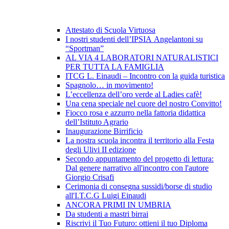
Attestato di Scuola Virtuosa
I nostri studenti dell’IPSIA Angelantoni su
“Sportman”
AL VIA 4 LABORATORI NATURALISTICI
PER TUTTA LA FAMIGLIA
ITCG L. Einaudi – Incontro con la guida turistica
Spagnolo… in movimento!
L’eccellenza dell’oro verde al Ladies cafè!
Una cena speciale nel cuore del nostro Convitto!
Fiocco rosa e azzurro nella fattoria didattica
dell’Istituto Agrario
Inaugurazione Birrificio
La nostra scuola incontra il territorio alla Festa
degli Ulivi II edizione
Secondo appuntamento del progetto di lettura:
Dal genere narrativo all'incontro con l'autore
Giorgio Crisafi
Cerimonia di consegna sussidi/borse di studio
all'I.T.C.G Luigi Einaudi
ANCORA PRIMI IN UMBRIA
Da studenti a mastri birrai
Riscrivi il Tuo Futuro: ottieni il tuo Diploma