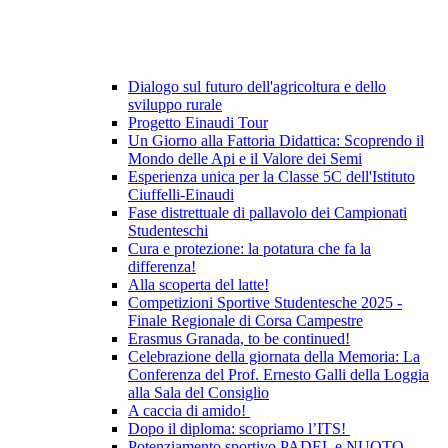
Dialogo sul futuro dell'agricoltura e dello
sviluppo rurale
Progetto Einaudi Tour
Un Giorno alla Fattoria Didattica: Scoprendo il
Mondo delle Api e il Valore dei Semi
Esperienza unica per la Classe 5C dell'Istituto
Ciuffelli-Einaudi
Fase distrettuale di pallavolo dei Campionati
Studenteschi
Cura e protezione: la potatura che fa la
differenza!
Alla scoperta del latte!
Competizioni Sportive Studentesche 2025 -
Finale Regionale di Corsa Campestre
Erasmus Granada, to be continued!
Celebrazione della giornata della Memoria: La
Conferenza del Prof. Ernesto Galli della Loggia
alla Sala del Consiglio
A caccia di amido!
Dopo il diploma: scopriamo l’ITS!
Potenziamento sportivo PADEL e NUOTO