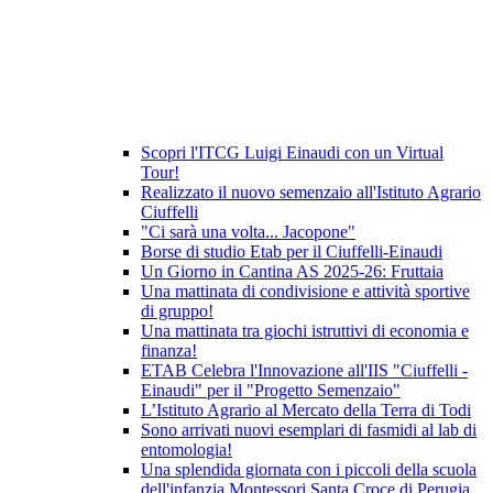
Scopri l'ITCG Luigi Einaudi con un Virtual
Tour!
Realizzato il nuovo semenzaio all'Istituto Agrario
Ciuffelli
"Ci sarà una volta... Jacopone"
Borse di studio Etab per il Ciuffelli-Einaudi
Un Giorno in Cantina AS 2025-26: Fruttaia
Una mattinata di condivisione e attività sportive
di gruppo!
Una mattinata tra giochi istruttivi di economia e
finanza!
ETAB Celebra l'Innovazione all'IIS "Ciuffelli -
Einaudi" per il "Progetto Semenzaio"
L’Istituto Agrario al Mercato della Terra di Todi
Sono arrivati nuovi esemplari di fasmidi al lab di
entomologia!
Una splendida giornata con i piccoli della scuola
dell'infanzia Montessori Santa Croce di Perugia