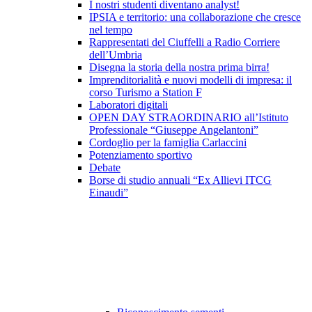
I nostri studenti diventano analyst!
IPSIA e territorio: una collaborazione che cresce
nel tempo
Rappresentati del Ciuffelli a Radio Corriere
dell’Umbria
Disegna la storia della nostra prima birra!
Imprenditorialità e nuovi modelli di impresa: il
corso Turismo a Station F
Laboratori digitali
OPEN DAY STRAORDINARIO all’Istituto
Professionale “Giuseppe Angelantoni”
Cordoglio per la famiglia Carlaccini
Potenziamento sportivo
Debate
Borse di studio annuali “Ex Allievi ITCG
Einaudi”