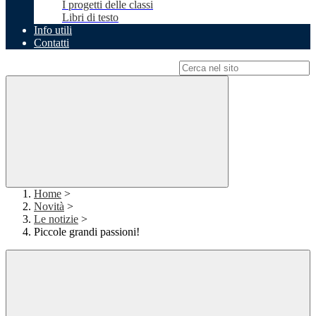
I progetti delle classi
Libri di testo
Info utili
Contatti
Campo di ricerca per le pagine del sito
Home
>
Novità
>
Le notizie
>
Piccole grandi passioni!