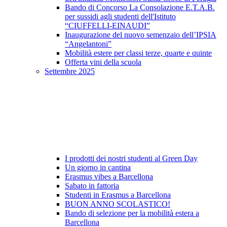
Bando di Concorso La Consolazione E.T.A.B.
per sussidi agli studenti dell'Istituto
“CIUFFELLI-EINAUDI”
Inaugurazione del nuovo semenzaio dell’IPSIA
“Angelantoni”
Mobilità estere per classi terze, quarte e quinte
Offerta vini della scuola
Settembre 2025
I prodotti dei nostri studenti al Green Day
Un giorno in cantina
Erasmus vibes a Barcellona
Sabato in fattoria
Studenti in Erasmus a Barcellona
BUON ANNO SCOLASTICO!
Bando di selezione per la mobilità estera a
Barcellona