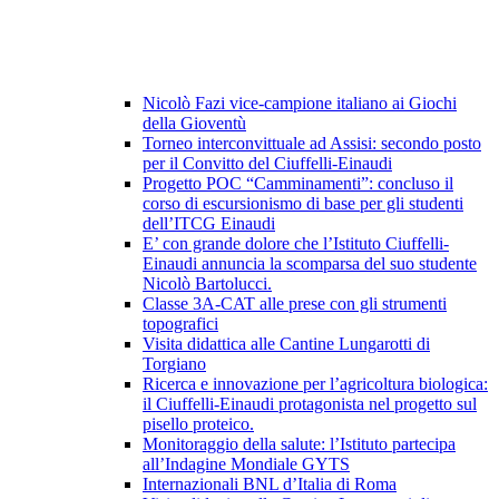
Nicolò Fazi vice-campione italiano ai Giochi
della Gioventù
Torneo interconvittuale ad Assisi: secondo posto
per il Convitto del Ciuffelli-Einaudi
Progetto POC “Camminamenti”: concluso il
corso di escursionismo di base per gli studenti
dell’ITCG Einaudi
E’ con grande dolore che l’Istituto Ciuffelli-
Einaudi annuncia la scomparsa del suo studente
Nicolò Bartolucci.
Classe 3A-CAT alle prese con gli strumenti
topografici
Visita didattica alle Cantine Lungarotti di
Torgiano
Ricerca e innovazione per l’agricoltura biologica:
il Ciuffelli-Einaudi protagonista nel progetto sul
pisello proteico.
Monitoraggio della salute: l’Istituto partecipa
all’Indagine Mondiale GYTS
Internazionali BNL d’Italia di Roma