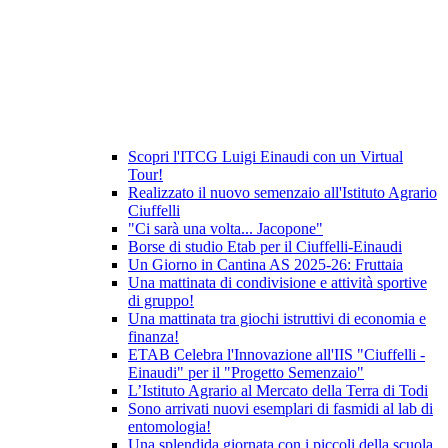
Scopri l'ITCG Luigi Einaudi con un Virtual
Tour!
Realizzato il nuovo semenzaio all'Istituto Agrario
Ciuffelli
"Ci sarà una volta... Jacopone"
Borse di studio Etab per il Ciuffelli-Einaudi
Un Giorno in Cantina AS 2025-26: Fruttaia
Una mattinata di condivisione e attività sportive
di gruppo!
Una mattinata tra giochi istruttivi di economia e
finanza!
ETAB Celebra l'Innovazione all'IIS "Ciuffelli -
Einaudi" per il "Progetto Semenzaio"
L’Istituto Agrario al Mercato della Terra di Todi
Sono arrivati nuovi esemplari di fasmidi al lab di
entomologia!
Una splendida giornata con i piccoli della scuola