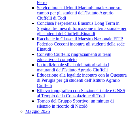
Ferro
Selvicoltura sui Monti Martani: una lezione sul
campo per gli studenti dell’Istituto Agrario
Ciuffelli di Todi
Conclusa l’esperienza Erasmus Long Term in
Spagna: tre mesi di formazione internazionale per
gli studenti del Ciuffelli-Einaudi
Racchette in Classe: il Maestro Nazionale FITP
Federico Cecconi incontra gli studenti della sede
Einaudi
Convitto Ciuffelli: ringraziamenti al team
educativo al completo
La tradizionale sfilata dei trattori saluta i
maturandi dell’Istituto Agrario Ciuffelli
Educazione alla legalità: incontro con la Questura
di Perugia per gli studenti dell’Istituto Agrario
Ciuffelli
Rilievo topografico con Stazione Totale e GNSS
al Tempio della Consolazione di Todi
Torneo del Gruppo Sportivo: un minuto di
silenzio in ricordo di Nicolò
Maggio 2026