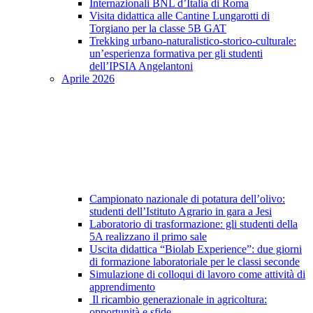
Internazionali BNL d’Italia di Roma
Visita didattica alle Cantine Lungarotti di
Torgiano per la classe 5B GAT
Trekking urbano-naturalistico-storico-culturale:
un’esperienza formativa per gli studenti
dell’IPSIA Angelantoni
Aprile 2026
Campionato nazionale di potatura dell’olivo:
studenti dell’Istituto Agrario in gara a Jesi
Laboratorio di trasformazione: gli studenti della
5A realizzano il primo sale
Uscita didattica “Biolab Experience”: due giorni
di formazione laboratoriale per le classi seconde
Simulazione di colloqui di lavoro come attività di
apprendimento
Il ricambio generazionale in agricoltura:
opportunità e sfide