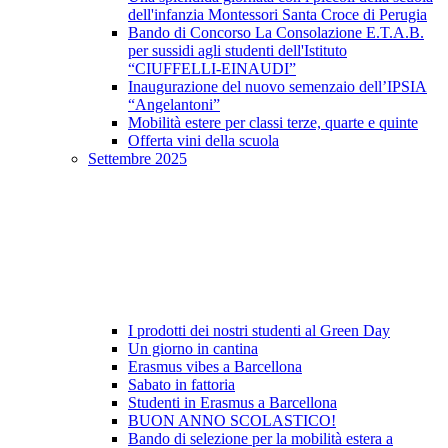
dell'infanzia Montessori Santa Croce di Perugia
Bando di Concorso La Consolazione E.T.A.B.
per sussidi agli studenti dell'Istituto
“CIUFFELLI-EINAUDI”
Inaugurazione del nuovo semenzaio dell’IPSIA
“Angelantoni”
Mobilità estere per classi terze, quarte e quinte
Offerta vini della scuola
Settembre 2025
I prodotti dei nostri studenti al Green Day
Un giorno in cantina
Erasmus vibes a Barcellona
Sabato in fattoria
Studenti in Erasmus a Barcellona
BUON ANNO SCOLASTICO!
Bando di selezione per la mobilità estera a