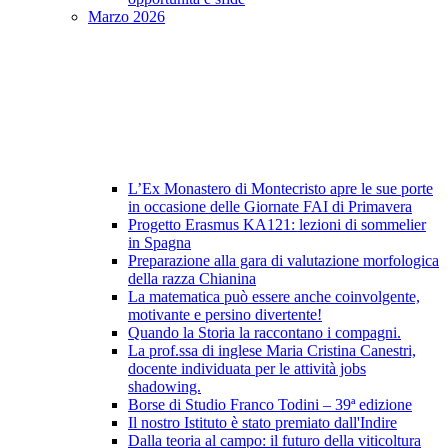
Marzo 2026
L’Ex Monastero di Montecristo apre le sue porte
in occasione delle Giornate FAI di Primavera
Progetto Erasmus KA121: lezioni di sommelier
in Spagna
Preparazione alla gara di valutazione morfologica
della razza Chianina
La matematica può essere anche coinvolgente,
motivante e persino divertente!
Quando la Storia la raccontano i compagni.
La prof.ssa di inglese Maria Cristina Canestri,
docente individuata per le attività jobs
shadowing.
Borse di Studio Franco Todini – 39ª edizione
Il nostro Istituto è stato premiato dall'Indire
Dalla teoria al campo: il futuro della viticoltura