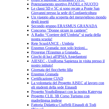
Potenziamento sportivo PADEL e NUOTO
Le classi 5D e 5C si sono recate a Ponte San
Giovanni presso la sede di Confagricoltura
Un viaggio alla scoperta del meraviglioso mondo
degli insetti
Secondo gruppo ERASMUS GRANADA
Concorso "Donne sicure in cantiere"
A Radio “Corriere dell’Umbria” si parla della
nostra scuola!
Rete ScuolANCE - Umbria
Erasmus Granada: non solo lezioni...
Prosegue l'Erasmus a Granada...
Giochi di luci all'IPSIA Angelantoni
AIESEC - UniRoma Sapienza in visita presso il
nostro istituto!
Giornata del fiocchetto lilla
Erasmus Granada
Certificazione CIAD
La volontaria del Progetto AISEC al lavoro con
gli studenti della sede Einaudi
Progetto Youth4Impact con la nostra Kateryna
Progetto CLIL 3B Corso Turismo con
madrelingua inglese
Fattoria Didattica Ciuffelli Einaudi di Todi