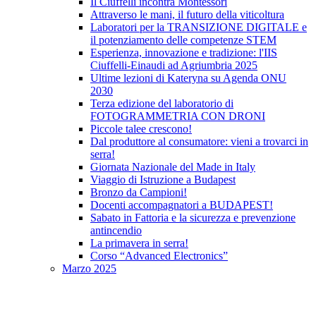
Il Ciuffelli incontra Montessori
Attraverso le mani, il futuro della viticoltura
Laboratori per la TRANSIZIONE DIGITALE e
il potenziamento delle competenze STEM
Esperienza, innovazione e tradizione: l'IIS
Ciuffelli-Einaudi ad Agriumbria 2025
Ultime lezioni di Kateryna su Agenda ONU
2030
Terza edizione del laboratorio di
FOTOGRAMMETRIA CON DRONI
Piccole talee crescono!
Dal produttore al consumatore: vieni a trovarci in
serra!
Giornata Nazionale del Made in Italy
Viaggio di Istruzione a Budapest
Bronzo da Campioni!
Docenti accompagnatori a BUDAPEST!
Sabato in Fattoria e la sicurezza e prevenzione
antincendio
La primavera in serra!
Corso “Advanced Electronics”
Marzo 2025