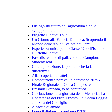
Dialogo sul futuro dell'agricoltura e dello
sviluppo rurale
Progetto Einaudi Tour
Un Giorno alla Fattoria Didattica: Scoprendo il
Mondo delle Api e il Valore dei Semi
Esperienza unica per la Classe 5C dell'Istituto
Ciuffelli-Einaudi
Fase distrettuale di pallavolo dei Campionati
Studenteschi
Cura e protezione: la potatura che fa la
differenza!
Alla scoperta del latte!
Competizioni Sportive Studentesche 2025 -
Finale Regionale di Corsa Campestre
Erasmus Granada, to be continued!
Celebrazione della giornata della Memoria: La
Conferenza del Prof. Ernesto Galli della Loggia
alla Sala del Consiglio
A caccia di amido!
Dopo il diploma: scopriamo l’ITS!