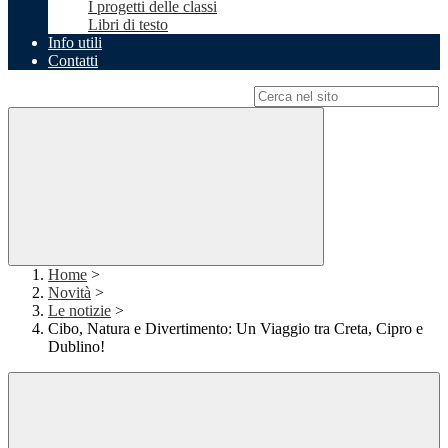
I progetti delle classi
Libri di testo
Info utili
Contatti
Campo di ricerca per le pagine del sito
Home
>
Novità
>
Le notizie
>
Cibo, Natura e Divertimento: Un Viaggio tra Creta, Cipro e
Dublino!