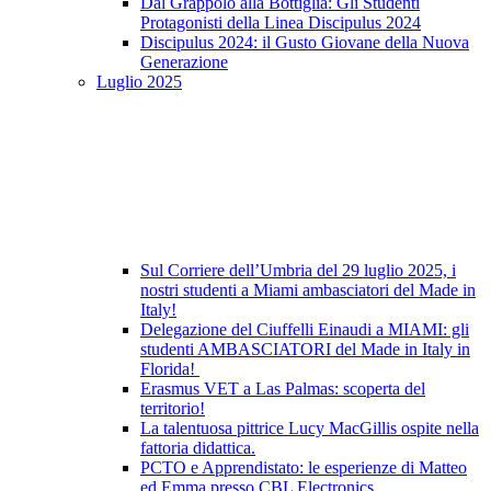
Dal Grappolo alla Bottiglia: Gli Studenti
Protagonisti della Linea Discipulus 2024
Discipulus 2024: il Gusto Giovane della Nuova
Generazione
Luglio 2025
Sul Corriere dell’Umbria del 29 luglio 2025, i
nostri studenti a Miami ambasciatori del Made in
Italy!
Delegazione del Ciuffelli Einaudi a MIAMI: gli
studenti AMBASCIATORI del Made in Italy in
Florida!
Erasmus VET a Las Palmas: scoperta del
territorio!
La talentuosa pittrice Lucy MacGillis ospite nella
fattoria didattica.
PCTO e Apprendistato: le esperienze di Matteo
ed Emma presso CBL Electronics