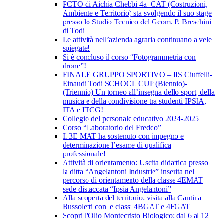
PCTO di Aichia Chebbi 4a_CAT (Costruzioni,
Ambiente e Territorio) sta svolgendo il suo stage
presso lo Studio Tecnico del Geom. P. Breschini
di Todi
Le attività nell’azienda agraria continuano a vele
spiegate!
Si è concluso il corso “Fotogrammetria con
drone”!
FINALE GRUPPO SPORTIVO – IIS Ciuffelli-
Einaudi Todi SCHOOL CUP (Biennio)-
(Triennio) Un torneo all’insegna dello sport, della
musica e della condivisione tra studenti IPSIA,
ITA e ITCG!
Collegio del personale educativo 2024-2025
Corso “Laboratorio del Freddo”
Il 3E MAT ha sostenuto con impegno e
determinazione l’esame di qualifica
professionale!
Attività di orientamento: Uscita didattica presso
la ditta “Angelantoni Industrie” inserita nel
percorso di orientamento della classe 4EMAT
sede distaccata “Ipsia Angelantoni”
Alla scoperta del territorio: visita alla Cantina
Bussoletti con le classi 4BGAT e 4FGAT
Scopri l'Olio Montecristo Biologico: dal 6 al 12