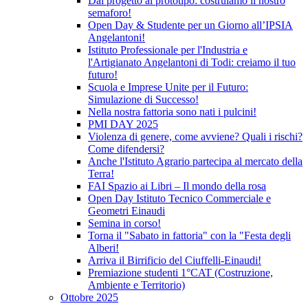
Dal progetto al prototipo: costruiamo il nostro
semaforo!
Open Day & Studente per un Giorno all’IPSIA
Angelantoni!
Istituto Professionale per l'Industria e
l'Artigianato Angelantoni di Todi: creiamo il tuo
futuro!
Scuola e Imprese Unite per il Futuro:
Simulazione di Successo!
Nella nostra fattoria sono nati i pulcini!
PMI DAY 2025
Violenza di genere, come avviene? Quali i rischi?
Come difendersi?
Anche l'Istituto Agrario partecipa al mercato della
Terra!
FAI Spazio ai Libri – Il mondo della rosa
Open Day Istituto Tecnico Commerciale e
Geometri Einaudi
Semina in corso!
Torna il "Sabato in fattoria" con la "Festa degli
Alberi!
Arriva il Birrificio del Ciuffelli-Einaudi!
Premiazione studenti 1°CAT (Costruzione,
Ambiente e Territorio)
Ottobre 2025