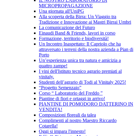
IL NOSTRO LABORATORIO DI
MICROPROPAGAZIONE
Una giornata all'UniPG
Alla scoperta della Birra: Un Viaggio tra
Tradizione e Innovazione ai Mastri Birrai Umbri
La comunicazione del Futuro
Einaudi Band & Friends, lavori in corso
Formazione, territorio e biodiversità!
Un Incontro Inaspettato: Il Capriolo che ha
attraversato i terreni della nostra azienda a Pian di
Porto
Un’esperienza unica tra natura e amicizia a
quattro zampe!
I vini dell'Istituto tecnico agrario premiati al
vinitaly.
Studenti dell’agrario di Todi al Vinitaly 2025!
“Progetto Semenzaio”
Corso “ Laboratorio del Freddo ”
Piantine di fiori e ortaggi in arrivo!
PIANTINE DI POMODORO DATTERINO IN
VENDITA!
Composizioni floreali da talea
Complimenti al nostro Maestro Riccardo
Cotarella!
Oggi si impara l'innesto!