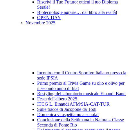
Riscrivi il Tuo Futuro: ottieni il tuo Diploma
Serale!
Biotecnologie agrarie… dal libro alla realtà!
OPEN DAY
Novembre 2025
Incontro con il Centro Sportivo Italiano presso la
sede IPSIA
Primo premio al Trivia Game su olio e olivo per
il secondo anno di fila!
Restyling del laboratorio musicale Einaudi Band
Festa dell'albero 2025
ITCG L. Einaudi AFM/SIA-CAT-TUR
Sulle tracce di Jacopone da Todi
Domenica vi aspettiamo a scuola!
Conclusione della Settimana in Natura – Classe
Seconda di Ponte Rio