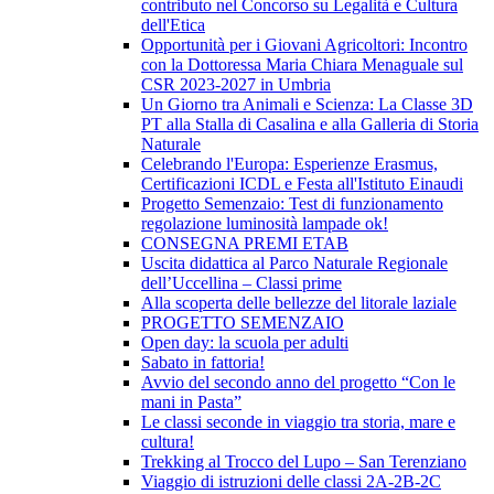
contributo nel Concorso su Legalità e Cultura
dell'Etica
Opportunità per i Giovani Agricoltori: Incontro
con la Dottoressa Maria Chiara Menaguale sul
CSR 2023-2027 in Umbria
Un Giorno tra Animali e Scienza: La Classe 3D
PT alla Stalla di Casalina e alla Galleria di Storia
Naturale
Celebrando l'Europa: Esperienze Erasmus,
Certificazioni ICDL e Festa all'Istituto Einaudi
Progetto Semenzaio: Test di funzionamento
regolazione luminosità lampade ok!
CONSEGNA PREMI ETAB
Uscita didattica al Parco Naturale Regionale
dell’Uccellina – Classi prime
Alla scoperta delle bellezze del litorale laziale
PROGETTO SEMENZAIO
Open day: la scuola per adulti
Sabato in fattoria!
Avvio del secondo anno del progetto “Con le
mani in Pasta”
Le classi seconde in viaggio tra storia, mare e
cultura!
Trekking al Trocco del Lupo – San Terenziano
Viaggio di istruzioni delle classi 2A-2B-2C