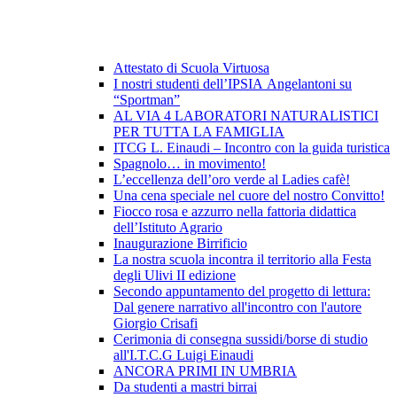
Attestato di Scuola Virtuosa
I nostri studenti dell’IPSIA Angelantoni su
“Sportman”
AL VIA 4 LABORATORI NATURALISTICI
PER TUTTA LA FAMIGLIA
ITCG L. Einaudi – Incontro con la guida turistica
Spagnolo… in movimento!
L’eccellenza dell’oro verde al Ladies cafè!
Una cena speciale nel cuore del nostro Convitto!
Fiocco rosa e azzurro nella fattoria didattica
dell’Istituto Agrario
Inaugurazione Birrificio
La nostra scuola incontra il territorio alla Festa
degli Ulivi II edizione
Secondo appuntamento del progetto di lettura:
Dal genere narrativo all'incontro con l'autore
Giorgio Crisafi
Cerimonia di consegna sussidi/borse di studio
all'I.T.C.G Luigi Einaudi
ANCORA PRIMI IN UMBRIA
Da studenti a mastri birrai