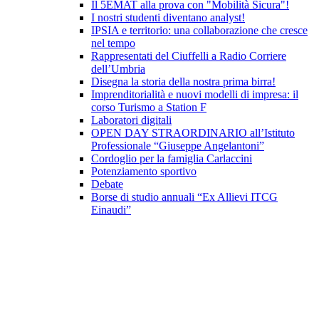
Il 5EMAT alla prova con "Mobilità Sicura"!
I nostri studenti diventano analyst!
IPSIA e territorio: una collaborazione che cresce
nel tempo
Rappresentati del Ciuffelli a Radio Corriere
dell’Umbria
Disegna la storia della nostra prima birra!
Imprenditorialità e nuovi modelli di impresa: il
corso Turismo a Station F
Laboratori digitali
OPEN DAY STRAORDINARIO all’Istituto
Professionale “Giuseppe Angelantoni”
Cordoglio per la famiglia Carlaccini
Potenziamento sportivo
Debate
Borse di studio annuali “Ex Allievi ITCG
Einaudi”