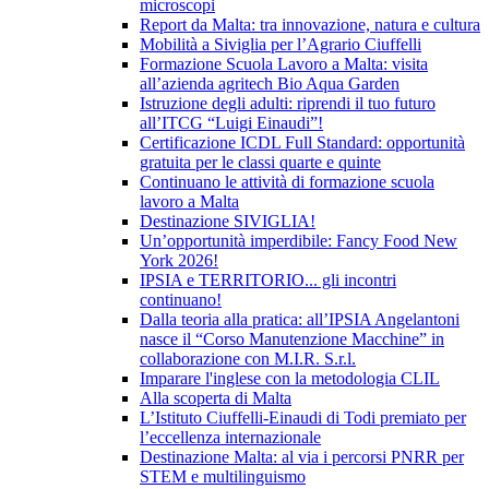
microscopi
Report da Malta: tra innovazione, natura e cultura
Mobilità a Siviglia per l’Agrario Ciuffelli
Formazione Scuola Lavoro a Malta: visita
all’azienda agritech Bio Aqua Garden
Istruzione degli adulti: riprendi il tuo futuro
all’ITCG “Luigi Einaudi”!
Certificazione ICDL Full Standard: opportunità
gratuita per le classi quarte e quinte
Continuano le attività di formazione scuola
lavoro a Malta
Destinazione SIVIGLIA!
Un’opportunità imperdibile: Fancy Food New
York 2026!
IPSIA e TERRITORIO... gli incontri
continuano!
Dalla teoria alla pratica: all’IPSIA Angelantoni
nasce il “Corso Manutenzione Macchine” in
collaborazione con M.I.R. S.r.l.
Imparare l'inglese con la metodologia CLIL
Alla scoperta di Malta
L’Istituto Ciuffelli-Einaudi di Todi premiato per
l’eccellenza internazionale
Destinazione Malta: al via i percorsi PNRR per
STEM e multilinguismo