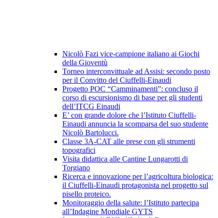
Nicolò Fazi vice-campione italiano ai Giochi
della Gioventù
Torneo interconvittuale ad Assisi: secondo posto
per il Convitto del Ciuffelli-Einaudi
Progetto POC “Camminamenti”: concluso il
corso di escursionismo di base per gli studenti
dell’ITCG Einaudi
E’ con grande dolore che l’Istituto Ciuffelli-
Einaudi annuncia la scomparsa del suo studente
Nicolò Bartolucci.
Classe 3A-CAT alle prese con gli strumenti
topografici
Visita didattica alle Cantine Lungarotti di
Torgiano
Ricerca e innovazione per l’agricoltura biologica:
il Ciuffelli-Einaudi protagonista nel progetto sul
pisello proteico.
Monitoraggio della salute: l’Istituto partecipa
all’Indagine Mondiale GYTS