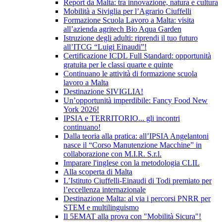
Report da Malta: tra innovazione, natura e cultura
Mobilità a Siviglia per l’Agrario Ciuffelli
Formazione Scuola Lavoro a Malta: visita
all’azienda agritech Bio Aqua Garden
Istruzione degli adulti: riprendi il tuo futuro
all’ITCG “Luigi Einaudi”!
Certificazione ICDL Full Standard: opportunità
gratuita per le classi quarte e quinte
Continuano le attività di formazione scuola
lavoro a Malta
Destinazione SIVIGLIA!
Un’opportunità imperdibile: Fancy Food New
York 2026!
IPSIA e TERRITORIO... gli incontri
continuano!
Dalla teoria alla pratica: all’IPSIA Angelantoni
nasce il “Corso Manutenzione Macchine” in
collaborazione con M.I.R. S.r.l.
Imparare l'inglese con la metodologia CLIL
Alla scoperta di Malta
L’Istituto Ciuffelli-Einaudi di Todi premiato per
l’eccellenza internazionale
Destinazione Malta: al via i percorsi PNRR per
STEM e multilinguismo
Il 5EMAT alla prova con "Mobilità Sicura"!