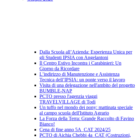
Dalla Scuola all’Azienda: Esperienza Unica per
gli Studenti IPSIA con Angelantoni
Il Centro Estivo Incontra i Carabinieri: Un
Giorno da Ricordare
L’indirizzo di Manutenzione e Assistenza
Tecnica dell’IPSIA: un ponte verso il lavoro
Visita di una delegazione nell'ambito del progetto
BUMBLE-NAP
PCTO presso l'agenzia viaggi
TRAVELVILLAGE di Todi
Un tuffo nel mondo dei pony: mattinata speciale
al campo scuola dell'Istituto Agrario
La Forza della Terra: Grande Raccolto di Favino
Bianco!
Cena di fine anno 5A_CAT 2024/25
PCTO di Aichia Chebbi 4a_CAT (Costruzioni,