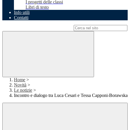
I progetti delle classi
Libri di testo
Info utili
Contatti
Campo di ricerca per le pagine del sito
Home
>
Novità
>
Le notizie
>
Incontro e dialogo tra Luca Cesari e Tessa Capponi-Borawska