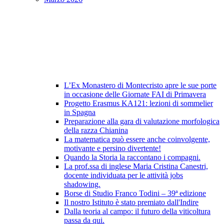
L’Ex Monastero di Montecristo apre le sue porte
in occasione delle Giornate FAI di Primavera
Progetto Erasmus KA121: lezioni di sommelier
in Spagna
Preparazione alla gara di valutazione morfologica
della razza Chianina
La matematica può essere anche coinvolgente,
motivante e persino divertente!
Quando la Storia la raccontano i compagni.
La prof.ssa di inglese Maria Cristina Canestri,
docente individuata per le attività jobs
shadowing.
Borse di Studio Franco Todini – 39ª edizione
Il nostro Istituto è stato premiato dall'Indire
Dalla teoria al campo: il futuro della viticoltura
passa da qui.