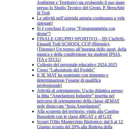
Ambiente e Territorio) sta svolgendo il suo stage
presso lo Studio Tecnico del Geom. P. Breschini
di Todi
Le attività nell’azienda agraria continuano a vele
spiegate!
Si è concluso il corso “Fotogrammetria con
drone”!
FINALE GRUPPO SPORTIVO – IIS Ciuffelli-
Einaudi Todi SCHOOL CUP (Biennio)-
(Triennio) Un torneo all’insegna dello sport, della
musica e della condivisione tra studenti IPSIA,
ITA e ITCG!
Collegio del personale educativo 2024-2025
Corso “Laboratorio del Freddo”
Il 3E MAT ha sostenuto con impegno e
determinazione l’esame di qualifica
professionale!
Attività di orientamento: Uscita didattica presso
la ditta “Angelantoni Industrie” inserita nel
percorso di orientamento della classe 4EMAT
sede distaccata “Ipsia Angelantoni”
Alla scoperta del territorio: visita alla Cantina
Bussoletti con le classi 4BGAT e 4FGAT
Scopri l'Olio Montecristo Biologico: dal 6 al 12
Giugno sconto del 20% alla Bottega della