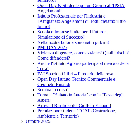
semaforo!
Open Day & Studente per un Giorno all’IPSIA
Angelantoni!
Istituto Professionale per l'Industria e
l'Artigianato Angelantoni di Todi: creiamo il tuo
futuro!
Scuola e Imprese Unite per il Futuro:
Simulazione di Successo!
Nella nostra fattoria sono nati i pulcini!
PMI DAY 2025
Violenza di genere, come avviene? Quali i rischi?
Come difendersi?
Anche l'Istituto Agrario partecipa al mercato della
Terra!
FAI Spazio ai Libri – Il mondo della rosa
Open Day Istituto Tecnico Commerciale e
Geometri Einaudi
Semina in corso!
Torna il "Sabato in fattoria" con la "Festa degli
Alberi!
Arriva il Birrificio del Ciuffelli-Einaudi!
Premiazione studenti 1°CAT (Costruzione,
Ambiente e Territorio)
Ottobre 2025