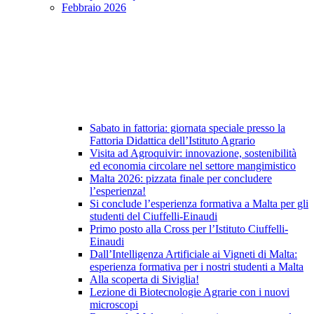
Febbraio 2026
Sabato in fattoria: giornata speciale presso la
Fattoria Didattica dell’Istituto Agrario
Visita ad Agroquivir: innovazione, sostenibilità
ed economia circolare nel settore mangimistico
Malta 2026: pizzata finale per concludere
l’esperienza!
Si conclude l’esperienza formativa a Malta per gli
studenti del Ciuffelli-Einaudi
Primo posto alla Cross per l’Istituto Ciuffelli-
Einaudi
Dall’Intelligenza Artificiale ai Vigneti di Malta:
esperienza formativa per i nostri studenti a Malta
Alla scoperta di Siviglia!
Lezione di Biotecnologie Agrarie con i nuovi
microscopi