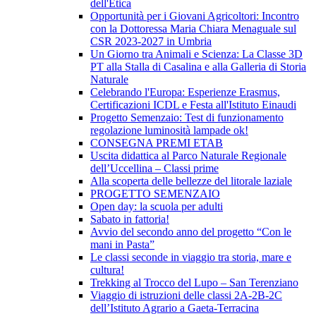
dell'Etica
Opportunità per i Giovani Agricoltori: Incontro
con la Dottoressa Maria Chiara Menaguale sul
CSR 2023-2027 in Umbria
Un Giorno tra Animali e Scienza: La Classe 3D
PT alla Stalla di Casalina e alla Galleria di Storia
Naturale
Celebrando l'Europa: Esperienze Erasmus,
Certificazioni ICDL e Festa all'Istituto Einaudi
Progetto Semenzaio: Test di funzionamento
regolazione luminosità lampade ok!
CONSEGNA PREMI ETAB
Uscita didattica al Parco Naturale Regionale
dell’Uccellina – Classi prime
Alla scoperta delle bellezze del litorale laziale
PROGETTO SEMENZAIO
Open day: la scuola per adulti
Sabato in fattoria!
Avvio del secondo anno del progetto “Con le
mani in Pasta”
Le classi seconde in viaggio tra storia, mare e
cultura!
Trekking al Trocco del Lupo – San Terenziano
Viaggio di istruzioni delle classi 2A-2B-2C
dell’Istituto Agrario a Gaeta-Terracina