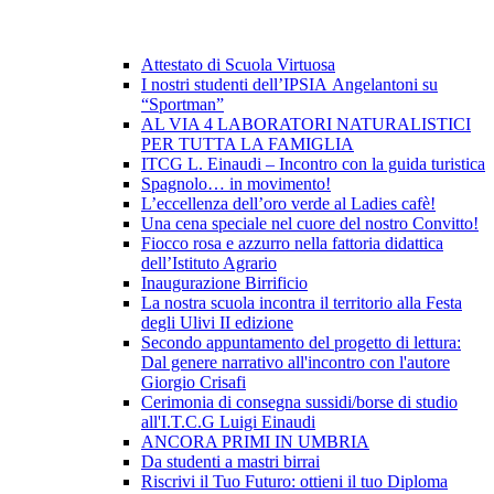
Attestato di Scuola Virtuosa
I nostri studenti dell’IPSIA Angelantoni su
“Sportman”
AL VIA 4 LABORATORI NATURALISTICI
PER TUTTA LA FAMIGLIA
ITCG L. Einaudi – Incontro con la guida turistica
Spagnolo… in movimento!
L’eccellenza dell’oro verde al Ladies cafè!
Una cena speciale nel cuore del nostro Convitto!
Fiocco rosa e azzurro nella fattoria didattica
dell’Istituto Agrario
Inaugurazione Birrificio
La nostra scuola incontra il territorio alla Festa
degli Ulivi II edizione
Secondo appuntamento del progetto di lettura:
Dal genere narrativo all'incontro con l'autore
Giorgio Crisafi
Cerimonia di consegna sussidi/borse di studio
all'I.T.C.G Luigi Einaudi
ANCORA PRIMI IN UMBRIA
Da studenti a mastri birrai
Riscrivi il Tuo Futuro: ottieni il tuo Diploma