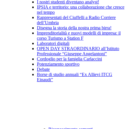
I nostri studenti diventano analyst!
IPSIA e territorio: una collaborazione che cresce
nel tempo
Rappresentati del Ciuffelli a Radio Corriere
dell’Umbria
Disegna la storia della nostra prima birra!
Imprenditorialità e nuovi modelli di impresa: il
corso Turismo a Station F
Laboratori digitali
OPEN DAY STRAORDINARIO all’Istituto
Professionale “Giuseppe Angelantoni”
Cordoglio per la famiglia Carlaccini
Potenziamento sportivo
Debate
Borse di studio annuali “Ex Allievi ITCG
Einaudi”