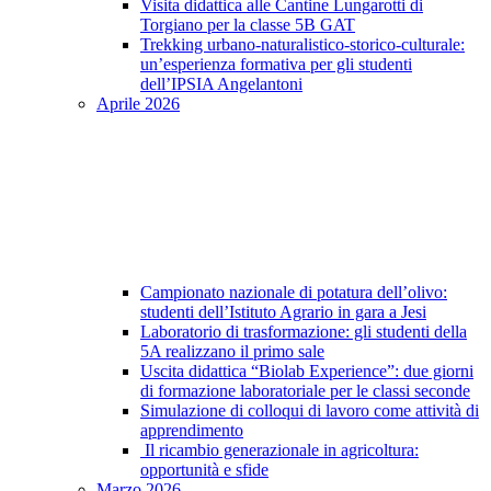
Visita didattica alle Cantine Lungarotti di
Torgiano per la classe 5B GAT
Trekking urbano-naturalistico-storico-culturale:
un’esperienza formativa per gli studenti
dell’IPSIA Angelantoni
Aprile 2026
Campionato nazionale di potatura dell’olivo:
studenti dell’Istituto Agrario in gara a Jesi
Laboratorio di trasformazione: gli studenti della
5A realizzano il primo sale
Uscita didattica “Biolab Experience”: due giorni
di formazione laboratoriale per le classi seconde
Simulazione di colloqui di lavoro come attività di
apprendimento
Il ricambio generazionale in agricoltura:
opportunità e sfide
Marzo 2026