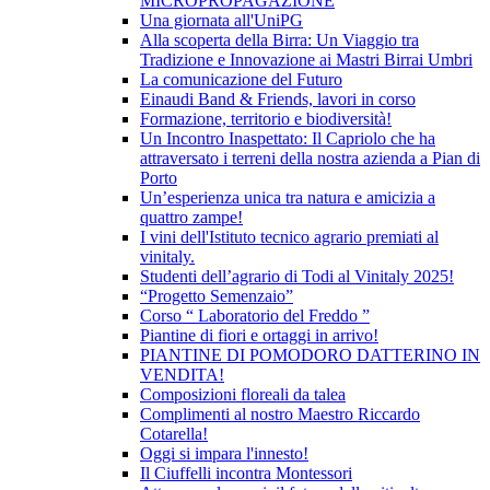
MICROPROPAGAZIONE
Una giornata all'UniPG
Alla scoperta della Birra: Un Viaggio tra
Tradizione e Innovazione ai Mastri Birrai Umbri
La comunicazione del Futuro
Einaudi Band & Friends, lavori in corso
Formazione, territorio e biodiversità!
Un Incontro Inaspettato: Il Capriolo che ha
attraversato i terreni della nostra azienda a Pian di
Porto
Un’esperienza unica tra natura e amicizia a
quattro zampe!
I vini dell'Istituto tecnico agrario premiati al
vinitaly.
Studenti dell’agrario di Todi al Vinitaly 2025!
“Progetto Semenzaio”
Corso “ Laboratorio del Freddo ”
Piantine di fiori e ortaggi in arrivo!
PIANTINE DI POMODORO DATTERINO IN
VENDITA!
Composizioni floreali da talea
Complimenti al nostro Maestro Riccardo
Cotarella!
Oggi si impara l'innesto!
Il Ciuffelli incontra Montessori