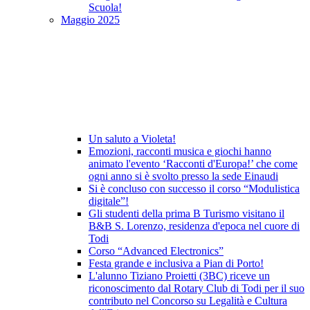
Scuola!
Maggio 2025
Un saluto a Violeta!
Emozioni, racconti musica e giochi hanno
animato l'evento ‘Racconti d'Europa!’ che come
ogni anno si è svolto presso la sede Einaudi
Si è concluso con successo il corso “Modulistica
digitale”!
Gli studenti della prima B Turismo visitano il
B&B S. Lorenzo, residenza d'epoca nel cuore di
Todi
Corso “Advanced Electronics”
Festa grande e inclusiva a Pian di Porto!
L'alunno Tiziano Proietti (3BC) riceve un
riconoscimento dal Rotary Club di Todi per il suo
contributo nel Concorso su Legalità e Cultura