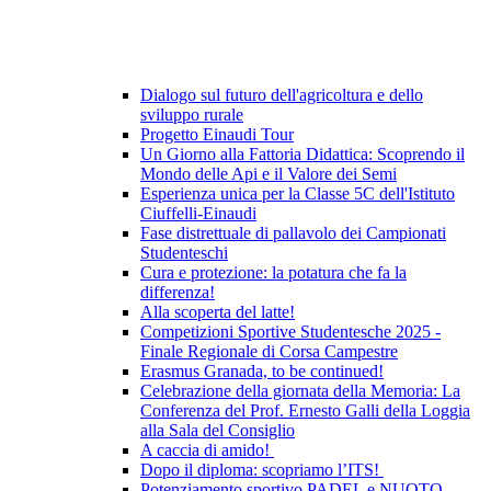
Dialogo sul futuro dell'agricoltura e dello
sviluppo rurale
Progetto Einaudi Tour
Un Giorno alla Fattoria Didattica: Scoprendo il
Mondo delle Api e il Valore dei Semi
Esperienza unica per la Classe 5C dell'Istituto
Ciuffelli-Einaudi
Fase distrettuale di pallavolo dei Campionati
Studenteschi
Cura e protezione: la potatura che fa la
differenza!
Alla scoperta del latte!
Competizioni Sportive Studentesche 2025 -
Finale Regionale di Corsa Campestre
Erasmus Granada, to be continued!
Celebrazione della giornata della Memoria: La
Conferenza del Prof. Ernesto Galli della Loggia
alla Sala del Consiglio
A caccia di amido!
Dopo il diploma: scopriamo l’ITS!
Potenziamento sportivo PADEL e NUOTO