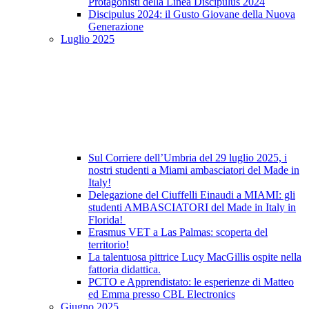
Protagonisti della Linea Discipulus 2024
Discipulus 2024: il Gusto Giovane della Nuova
Generazione
Luglio 2025
Sul Corriere dell’Umbria del 29 luglio 2025, i
nostri studenti a Miami ambasciatori del Made in
Italy!
Delegazione del Ciuffelli Einaudi a MIAMI: gli
studenti AMBASCIATORI del Made in Italy in
Florida!
Erasmus VET a Las Palmas: scoperta del
territorio!
La talentuosa pittrice Lucy MacGillis ospite nella
fattoria didattica.
PCTO e Apprendistato: le esperienze di Matteo
ed Emma presso CBL Electronics
Giugno 2025