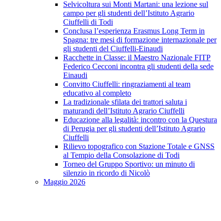
Selvicoltura sui Monti Martani: una lezione sul
campo per gli studenti dell’Istituto Agrario
Ciuffelli di Todi
Conclusa l’esperienza Erasmus Long Term in
Spagna: tre mesi di formazione internazionale per
gli studenti del Ciuffelli-Einaudi
Racchette in Classe: il Maestro Nazionale FITP
Federico Cecconi incontra gli studenti della sede
Einaudi
Convitto Ciuffelli: ringraziamenti al team
educativo al completo
La tradizionale sfilata dei trattori saluta i
maturandi dell’Istituto Agrario Ciuffelli
Educazione alla legalità: incontro con la Questura
di Perugia per gli studenti dell’Istituto Agrario
Ciuffelli
Rilievo topografico con Stazione Totale e GNSS
al Tempio della Consolazione di Todi
Torneo del Gruppo Sportivo: un minuto di
silenzio in ricordo di Nicolò
Maggio 2026