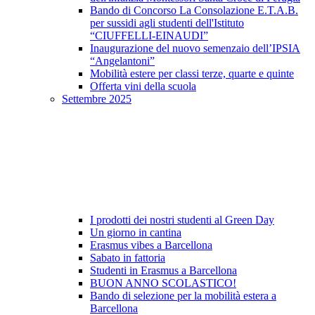
Bando di Concorso La Consolazione E.T.A.B.
per sussidi agli studenti dell'Istituto
“CIUFFELLI-EINAUDI”
Inaugurazione del nuovo semenzaio dell’IPSIA
“Angelantoni”
Mobilità estere per classi terze, quarte e quinte
Offerta vini della scuola
Settembre 2025
I prodotti dei nostri studenti al Green Day
Un giorno in cantina
Erasmus vibes a Barcellona
Sabato in fattoria
Studenti in Erasmus a Barcellona
BUON ANNO SCOLASTICO!
Bando di selezione per la mobilità estera a
Barcellona