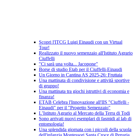
Scopri l'ITCG Luigi Einaudi con un Virtual
Tour!
Realizzato il nuovo semenzaio all'Istituto Agrario
Ciuffelli
"Ci sarà una volta... Jacopone"
Borse di studio Etab per il Ciuffelli-Einaudi
Un Giorno in Cantina AS 2025-26: Fruttaia
Una mattinata di condivisione e attività sportive
di gruppo!
Una mattinata tra giochi istruttivi di economia e
finanza!
ETAB Celebra l'Innovazione all'IIS "Ciuffelli -
Einaudi" per il "Progetto Semenzaio"
L’Istituto Agrario al Mercato della Terra di Todi
Sono arrivati nuovi esemplari di fasmidi al lab di
entomologia!
Una splendida giornata con i piccoli della scuola
dell'infanzia Montessori Santa Croce di Perugia