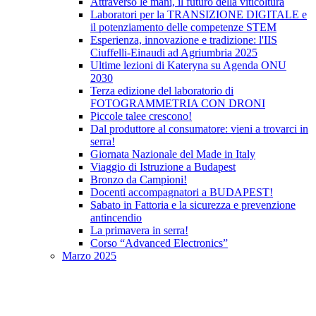
Attraverso le mani, il futuro della viticoltura
Laboratori per la TRANSIZIONE DIGITALE e
il potenziamento delle competenze STEM
Esperienza, innovazione e tradizione: l'IIS
Ciuffelli-Einaudi ad Agriumbria 2025
Ultime lezioni di Kateryna su Agenda ONU
2030
Terza edizione del laboratorio di
FOTOGRAMMETRIA CON DRONI
Piccole talee crescono!
Dal produttore al consumatore: vieni a trovarci in
serra!
Giornata Nazionale del Made in Italy
Viaggio di Istruzione a Budapest
Bronzo da Campioni!
Docenti accompagnatori a BUDAPEST!
Sabato in Fattoria e la sicurezza e prevenzione
antincendio
La primavera in serra!
Corso “Advanced Electronics”
Marzo 2025