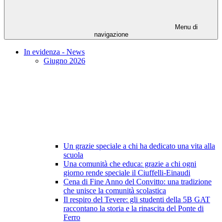
Menu di
navigazione
In evidenza - News
Giugno 2026
Un grazie speciale a chi ha dedicato una vita alla
scuola
Una comunità che educa: grazie a chi ogni
giorno rende speciale il Ciuffelli-Einaudi
Cena di Fine Anno del Convitto: una tradizione
che unisce la comunità scolastica
Il respiro del Tevere: gli studenti della 5B GAT
raccontano la storia e la rinascita del Ponte di
Ferro