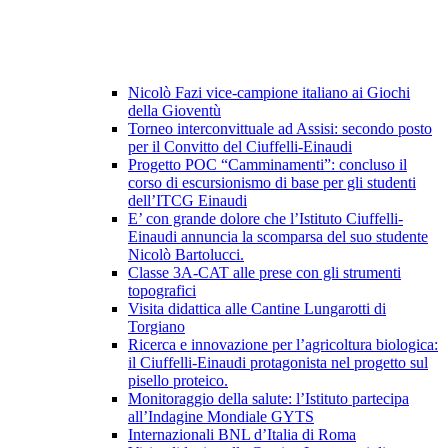
Nicolò Fazi vice-campione italiano ai Giochi
della Gioventù
Torneo interconvittuale ad Assisi: secondo posto
per il Convitto del Ciuffelli-Einaudi
Progetto POC “Camminamenti”: concluso il
corso di escursionismo di base per gli studenti
dell’ITCG Einaudi
E’ con grande dolore che l’Istituto Ciuffelli-
Einaudi annuncia la scomparsa del suo studente
Nicolò Bartolucci.
Classe 3A-CAT alle prese con gli strumenti
topografici
Visita didattica alle Cantine Lungarotti di
Torgiano
Ricerca e innovazione per l’agricoltura biologica:
il Ciuffelli-Einaudi protagonista nel progetto sul
pisello proteico.
Monitoraggio della salute: l’Istituto partecipa
all’Indagine Mondiale GYTS
Internazionali BNL d’Italia di Roma