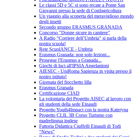
Le classi 5D e 5C si sono recate a Ponte San
Giovanni presso la sede di Confagricoltura
Un viaggio alla scoperta del meraviglioso mondo
degli insetti
Secondo gruppo ERASMUS GRANADA
Concorso "Donne sicure in cantiere"
A Radio “Corriere dell’Umbria” si parla della
nostra scuola!
Rete ScuolANCE - Umbria
Erasmus Granada: non solo lezioni...
Prosegue l'Erasmus a Granada...
Giochi di luci all'IPSIA Angelantoni
AIESEC - UniRoma Sapienza in visita presso il
nostro istituto!
Giornata del fiocchetto lilla
Erasmus Granada
Certificazione CIAD
La volontaria del Progetto AISEC al lavoro con
gli studenti della sede Einaudi
Progetto Youth4Impact con la nostra Kateryna
Progetto CLIL 3B Corso Turismo con
madrelingua inglese
Fattoria Didattica Ciuffelli Einaudi di Todi
“News”