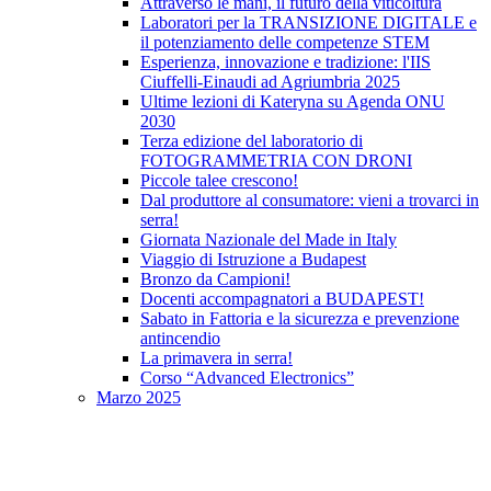
Attraverso le mani, il futuro della viticoltura
Laboratori per la TRANSIZIONE DIGITALE e
il potenziamento delle competenze STEM
Esperienza, innovazione e tradizione: l'IIS
Ciuffelli-Einaudi ad Agriumbria 2025
Ultime lezioni di Kateryna su Agenda ONU
2030
Terza edizione del laboratorio di
FOTOGRAMMETRIA CON DRONI
Piccole talee crescono!
Dal produttore al consumatore: vieni a trovarci in
serra!
Giornata Nazionale del Made in Italy
Viaggio di Istruzione a Budapest
Bronzo da Campioni!
Docenti accompagnatori a BUDAPEST!
Sabato in Fattoria e la sicurezza e prevenzione
antincendio
La primavera in serra!
Corso “Advanced Electronics”
Marzo 2025