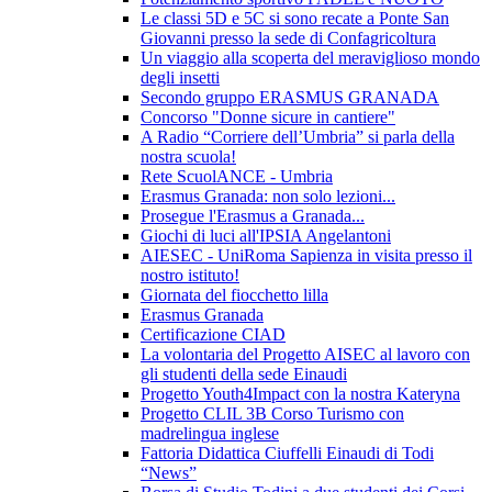
Le classi 5D e 5C si sono recate a Ponte San
Giovanni presso la sede di Confagricoltura
Un viaggio alla scoperta del meraviglioso mondo
degli insetti
Secondo gruppo ERASMUS GRANADA
Concorso "Donne sicure in cantiere"
A Radio “Corriere dell’Umbria” si parla della
nostra scuola!
Rete ScuolANCE - Umbria
Erasmus Granada: non solo lezioni...
Prosegue l'Erasmus a Granada...
Giochi di luci all'IPSIA Angelantoni
AIESEC - UniRoma Sapienza in visita presso il
nostro istituto!
Giornata del fiocchetto lilla
Erasmus Granada
Certificazione CIAD
La volontaria del Progetto AISEC al lavoro con
gli studenti della sede Einaudi
Progetto Youth4Impact con la nostra Kateryna
Progetto CLIL 3B Corso Turismo con
madrelingua inglese
Fattoria Didattica Ciuffelli Einaudi di Todi
“News”