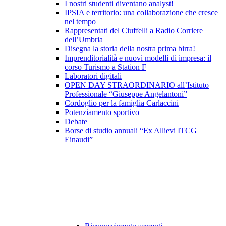
I nostri studenti diventano analyst!
IPSIA e territorio: una collaborazione che cresce
nel tempo
Rappresentati del Ciuffelli a Radio Corriere
dell’Umbria
Disegna la storia della nostra prima birra!
Imprenditorialità e nuovi modelli di impresa: il
corso Turismo a Station F
Laboratori digitali
OPEN DAY STRAORDINARIO all’Istituto
Professionale “Giuseppe Angelantoni”
Cordoglio per la famiglia Carlaccini
Potenziamento sportivo
Debate
Borse di studio annuali “Ex Allievi ITCG
Einaudi”