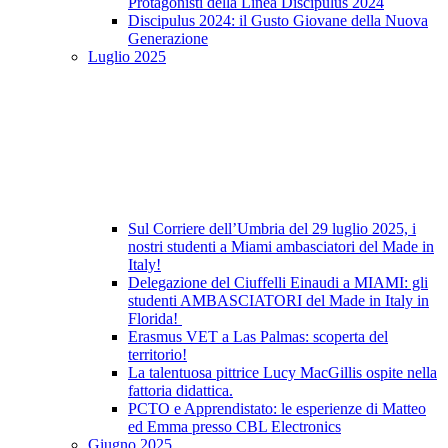
Protagonisti della Linea Discipulus 2024
Discipulus 2024: il Gusto Giovane della Nuova
Generazione
Luglio 2025
Sul Corriere dell’Umbria del 29 luglio 2025, i
nostri studenti a Miami ambasciatori del Made in
Italy!
Delegazione del Ciuffelli Einaudi a MIAMI: gli
studenti AMBASCIATORI del Made in Italy in
Florida!
Erasmus VET a Las Palmas: scoperta del
territorio!
La talentuosa pittrice Lucy MacGillis ospite nella
fattoria didattica.
PCTO e Apprendistato: le esperienze di Matteo
ed Emma presso CBL Electronics
Giugno 2025