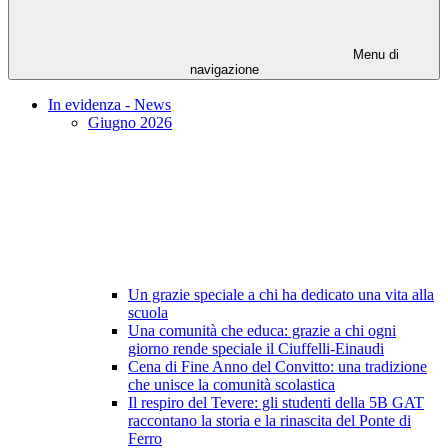
Menu di
navigazione
In evidenza - News
Giugno 2026
Un grazie speciale a chi ha dedicato una vita alla
scuola
Una comunità che educa: grazie a chi ogni
giorno rende speciale il Ciuffelli-Einaudi
Cena di Fine Anno del Convitto: una tradizione
che unisce la comunità scolastica
Il respiro del Tevere: gli studenti della 5B GAT
raccontano la storia e la rinascita del Ponte di
Ferro