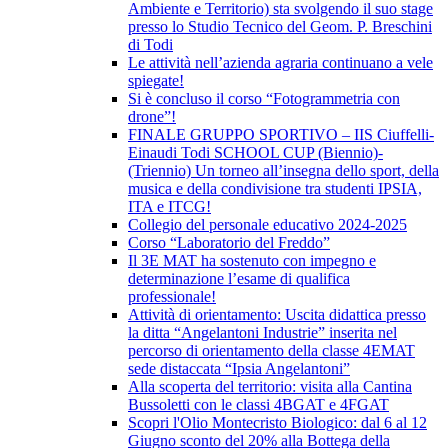
Ambiente e Territorio) sta svolgendo il suo stage
presso lo Studio Tecnico del Geom. P. Breschini
di Todi
Le attività nell’azienda agraria continuano a vele
spiegate!
Si è concluso il corso “Fotogrammetria con
drone”!
FINALE GRUPPO SPORTIVO – IIS Ciuffelli-
Einaudi Todi SCHOOL CUP (Biennio)-
(Triennio) Un torneo all’insegna dello sport, della
musica e della condivisione tra studenti IPSIA,
ITA e ITCG!
Collegio del personale educativo 2024-2025
Corso “Laboratorio del Freddo”
Il 3E MAT ha sostenuto con impegno e
determinazione l’esame di qualifica
professionale!
Attività di orientamento: Uscita didattica presso
la ditta “Angelantoni Industrie” inserita nel
percorso di orientamento della classe 4EMAT
sede distaccata “Ipsia Angelantoni”
Alla scoperta del territorio: visita alla Cantina
Bussoletti con le classi 4BGAT e 4FGAT
Scopri l'Olio Montecristo Biologico: dal 6 al 12
Giugno sconto del 20% alla Bottega della