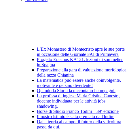
L’Ex Monastero di Montecristo apre le sue porte
in occasione delle Giornate FAI di Primavera
Progetto Erasmus KA121: lezioni di sommelier
in Spagna
Preparazione alla gara di valutazione morfologica
della razza Chianina
La matematica può essere anche coinvolgente,
motivante e persino divertente!
Quando la Storia la raccontano i compagni.
La prof.ssa di inglese Maria Cristina Canestri,
docente individuata per le attività jobs
shadowing.
Borse di Studio Franco Todini – 39ª edizione
Il nostro Istituto è stato premiato dall'Indire
Dalla teoria al campo: il futuro della viticoltura
passa da qui.