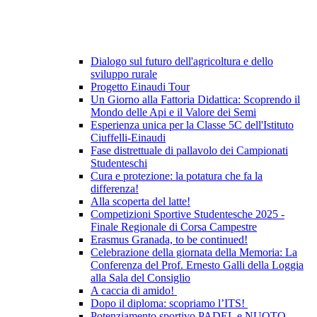
Dialogo sul futuro dell'agricoltura e dello
sviluppo rurale
Progetto Einaudi Tour
Un Giorno alla Fattoria Didattica: Scoprendo il
Mondo delle Api e il Valore dei Semi
Esperienza unica per la Classe 5C dell'Istituto
Ciuffelli-Einaudi
Fase distrettuale di pallavolo dei Campionati
Studenteschi
Cura e protezione: la potatura che fa la
differenza!
Alla scoperta del latte!
Competizioni Sportive Studentesche 2025 -
Finale Regionale di Corsa Campestre
Erasmus Granada, to be continued!
Celebrazione della giornata della Memoria: La
Conferenza del Prof. Ernesto Galli della Loggia
alla Sala del Consiglio
A caccia di amido!
Dopo il diploma: scopriamo l’ITS!
Potenziamento sportivo PADEL e NUOTO