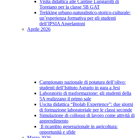
Visita didattica alle Cantine Lungarotti di
Torgiano per la classe 5B GAT
Trekking urbano-naturalistico-storico-culturale:
un’esperienza formativa per gli studenti
dell’IPSIA Angelantoni
Aprile 2026
Campionato nazionale di potatura dell’olivo:
studenti dell’Istituto Agrario in gara a Jesi
Laboratorio di trasformazione: gli studenti della
5A realizzano il primo sale
Uscita didattica “Biolab Experience”: due giorni
di formazione laboratoriale per le classi seconde
Simulazione di colloqui di lavoro come attività di
apprendimento
Il ricambio generazionale in agricoltura:
opportunità e sfide
Marzo 2026