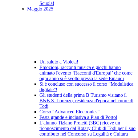
Scuola!
Maggio 2025
Un saluto a Violeta!
Emozioni, racconti musica e giochi hanno
animato l'evento ‘Racconti d'Europa!’ che come
ogni anno si è svolto presso la sede Einaudi
Si è concluso con successo il corso “Modulistica
digitale”!
Gli studenti della prima B Turismo visitano il
B&B S. Lorenzo, residenza d'epoca nel cuore di
Todi
Corso “Advanced Electronics”
Festa grande e inclusiva a Pian di Porto!
L'alunno Tiziano Proietti (3BC) riceve un
riconoscimento dal Rotary Club di Todi per il suo
contributo nel Concorso su Legalità e Cultura