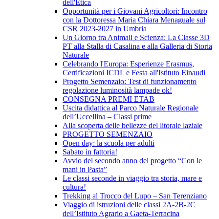
dell'Etica
Opportunità per i Giovani Agricoltori: Incontro
con la Dottoressa Maria Chiara Menaguale sul
CSR 2023-2027 in Umbria
Un Giorno tra Animali e Scienza: La Classe 3D
PT alla Stalla di Casalina e alla Galleria di Storia
Naturale
Celebrando l'Europa: Esperienze Erasmus,
Certificazioni ICDL e Festa all'Istituto Einaudi
Progetto Semenzaio: Test di funzionamento
regolazione luminosità lampade ok!
CONSEGNA PREMI ETAB
Uscita didattica al Parco Naturale Regionale
dell’Uccellina – Classi prime
Alla scoperta delle bellezze del litorale laziale
PROGETTO SEMENZAIO
Open day: la scuola per adulti
Sabato in fattoria!
Avvio del secondo anno del progetto “Con le
mani in Pasta”
Le classi seconde in viaggio tra storia, mare e
cultura!
Trekking al Trocco del Lupo – San Terenziano
Viaggio di istruzioni delle classi 2A-2B-2C
dell’Istituto Agrario a Gaeta-Terracina