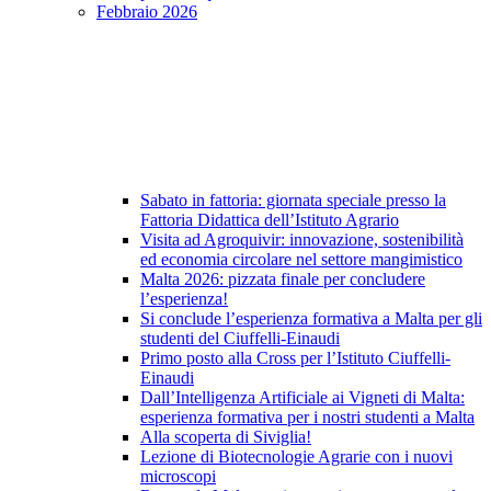
Febbraio 2026
Sabato in fattoria: giornata speciale presso la
Fattoria Didattica dell’Istituto Agrario
Visita ad Agroquivir: innovazione, sostenibilità
ed economia circolare nel settore mangimistico
Malta 2026: pizzata finale per concludere
l’esperienza!
Si conclude l’esperienza formativa a Malta per gli
studenti del Ciuffelli-Einaudi
Primo posto alla Cross per l’Istituto Ciuffelli-
Einaudi
Dall’Intelligenza Artificiale ai Vigneti di Malta:
esperienza formativa per i nostri studenti a Malta
Alla scoperta di Siviglia!
Lezione di Biotecnologie Agrarie con i nuovi
microscopi