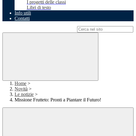
I progetti delle classi
Libri di testo
Info utili
Contatti
Campo di ricerca per le pagine del sito
Home
>
Novità
>
Le notizie
>
Missione Frutteto: Pronti a Piantare il Futuro!