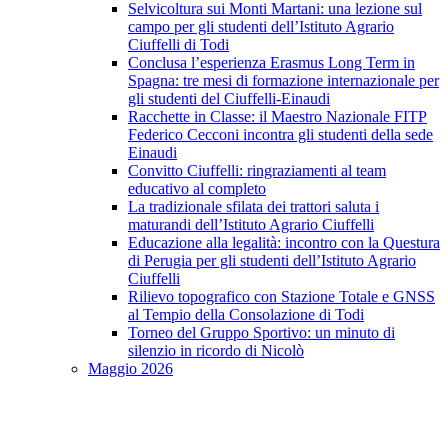
Selvicoltura sui Monti Martani: una lezione sul
campo per gli studenti dell’Istituto Agrario
Ciuffelli di Todi
Conclusa l’esperienza Erasmus Long Term in
Spagna: tre mesi di formazione internazionale per
gli studenti del Ciuffelli-Einaudi
Racchette in Classe: il Maestro Nazionale FITP
Federico Cecconi incontra gli studenti della sede
Einaudi
Convitto Ciuffelli: ringraziamenti al team
educativo al completo
La tradizionale sfilata dei trattori saluta i
maturandi dell’Istituto Agrario Ciuffelli
Educazione alla legalità: incontro con la Questura
di Perugia per gli studenti dell’Istituto Agrario
Ciuffelli
Rilievo topografico con Stazione Totale e GNSS
al Tempio della Consolazione di Todi
Torneo del Gruppo Sportivo: un minuto di
silenzio in ricordo di Nicolò
Maggio 2026