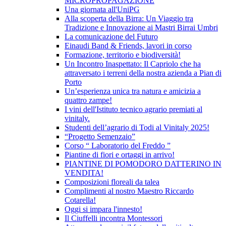
MICROPROPAGAZIONE
Una giornata all'UniPG
Alla scoperta della Birra: Un Viaggio tra
Tradizione e Innovazione ai Mastri Birrai Umbri
La comunicazione del Futuro
Einaudi Band & Friends, lavori in corso
Formazione, territorio e biodiversità!
Un Incontro Inaspettato: Il Capriolo che ha
attraversato i terreni della nostra azienda a Pian di
Porto
Un’esperienza unica tra natura e amicizia a
quattro zampe!
I vini dell'Istituto tecnico agrario premiati al
vinitaly.
Studenti dell’agrario di Todi al Vinitaly 2025!
“Progetto Semenzaio”
Corso “ Laboratorio del Freddo ”
Piantine di fiori e ortaggi in arrivo!
PIANTINE DI POMODORO DATTERINO IN
VENDITA!
Composizioni floreali da talea
Complimenti al nostro Maestro Riccardo
Cotarella!
Oggi si impara l'innesto!
Il Ciuffelli incontra Montessori