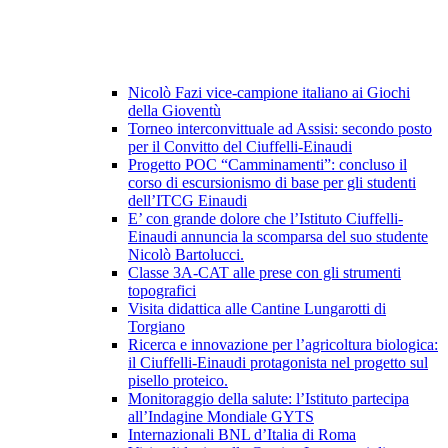
Nicolò Fazi vice-campione italiano ai Giochi
della Gioventù
Torneo interconvittuale ad Assisi: secondo posto
per il Convitto del Ciuffelli-Einaudi
Progetto POC “Camminamenti”: concluso il
corso di escursionismo di base per gli studenti
dell’ITCG Einaudi
E’ con grande dolore che l’Istituto Ciuffelli-
Einaudi annuncia la scomparsa del suo studente
Nicolò Bartolucci.
Classe 3A-CAT alle prese con gli strumenti
topografici
Visita didattica alle Cantine Lungarotti di
Torgiano
Ricerca e innovazione per l’agricoltura biologica:
il Ciuffelli-Einaudi protagonista nel progetto sul
pisello proteico.
Monitoraggio della salute: l’Istituto partecipa
all’Indagine Mondiale GYTS
Internazionali BNL d’Italia di Roma