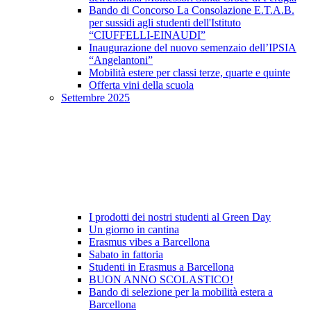
Bando di Concorso La Consolazione E.T.A.B.
per sussidi agli studenti dell'Istituto
“CIUFFELLI-EINAUDI”
Inaugurazione del nuovo semenzaio dell’IPSIA
“Angelantoni”
Mobilità estere per classi terze, quarte e quinte
Offerta vini della scuola
Settembre 2025
I prodotti dei nostri studenti al Green Day
Un giorno in cantina
Erasmus vibes a Barcellona
Sabato in fattoria
Studenti in Erasmus a Barcellona
BUON ANNO SCOLASTICO!
Bando di selezione per la mobilità estera a
Barcellona