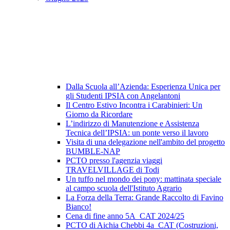
Dalla Scuola all’Azienda: Esperienza Unica per
gli Studenti IPSIA con Angelantoni
Il Centro Estivo Incontra i Carabinieri: Un
Giorno da Ricordare
L’indirizzo di Manutenzione e Assistenza
Tecnica dell’IPSIA: un ponte verso il lavoro
Visita di una delegazione nell'ambito del progetto
BUMBLE-NAP
PCTO presso l'agenzia viaggi
TRAVELVILLAGE di Todi
Un tuffo nel mondo dei pony: mattinata speciale
al campo scuola dell'Istituto Agrario
La Forza della Terra: Grande Raccolto di Favino
Bianco!
Cena di fine anno 5A_CAT 2024/25
PCTO di Aichia Chebbi 4a_CAT (Costruzioni,