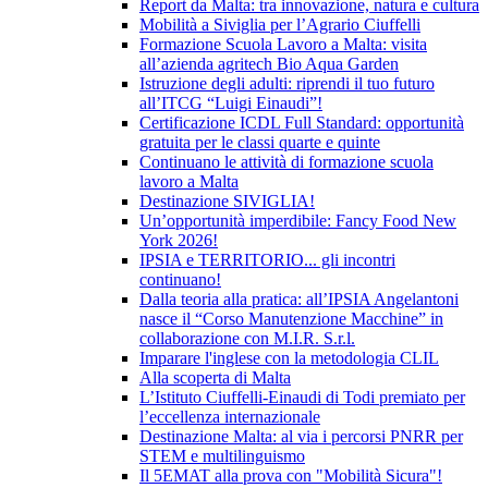
Report da Malta: tra innovazione, natura e cultura
Mobilità a Siviglia per l’Agrario Ciuffelli
Formazione Scuola Lavoro a Malta: visita
all’azienda agritech Bio Aqua Garden
Istruzione degli adulti: riprendi il tuo futuro
all’ITCG “Luigi Einaudi”!
Certificazione ICDL Full Standard: opportunità
gratuita per le classi quarte e quinte
Continuano le attività di formazione scuola
lavoro a Malta
Destinazione SIVIGLIA!
Un’opportunità imperdibile: Fancy Food New
York 2026!
IPSIA e TERRITORIO... gli incontri
continuano!
Dalla teoria alla pratica: all’IPSIA Angelantoni
nasce il “Corso Manutenzione Macchine” in
collaborazione con M.I.R. S.r.l.
Imparare l'inglese con la metodologia CLIL
Alla scoperta di Malta
L’Istituto Ciuffelli-Einaudi di Todi premiato per
l’eccellenza internazionale
Destinazione Malta: al via i percorsi PNRR per
STEM e multilinguismo
Il 5EMAT alla prova con "Mobilità Sicura"!