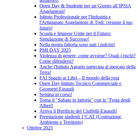
semaforo!
Open Day & Studente per un Giorno all’IPSIA
Angelantoni!
Istituto Professionale per l'Industria e
l'Artigianato Angelantoni di Todi: creiamo il tuo
futuro!
Scuola e Imprese Unite per il Futuro:
Simulazione di Successo!
Nella nostra fattoria sono nati i pulcini!
PMI DAY 2025
Violenza di genere, come avviene? Quali i rischi?
Come difendersi?
Anche l'Istituto Agrario partecipa al mercato della
Terra!
FAI Spazio ai Libri – Il mondo della rosa
Open Day Istituto Tecnico Commerciale e
Geometri Einaudi
Semina in corso!
Torna il "Sabato in fattoria" con la "Festa degli
Alberi!
Arriva il Birrificio del Ciuffelli-Einaudi!
Premiazione studenti 1°CAT (Costruzione,
Ambiente e Territorio)
Ottobre 2025