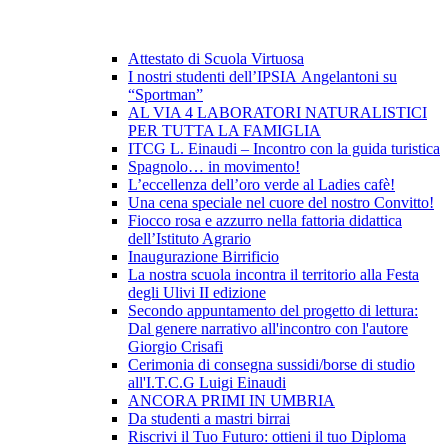
Attestato di Scuola Virtuosa
I nostri studenti dell’IPSIA Angelantoni su
“Sportman”
AL VIA 4 LABORATORI NATURALISTICI
PER TUTTA LA FAMIGLIA
ITCG L. Einaudi – Incontro con la guida turistica
Spagnolo… in movimento!
L’eccellenza dell’oro verde al Ladies cafè!
Una cena speciale nel cuore del nostro Convitto!
Fiocco rosa e azzurro nella fattoria didattica
dell’Istituto Agrario
Inaugurazione Birrificio
La nostra scuola incontra il territorio alla Festa
degli Ulivi II edizione
Secondo appuntamento del progetto di lettura:
Dal genere narrativo all'incontro con l'autore
Giorgio Crisafi
Cerimonia di consegna sussidi/borse di studio
all'I.T.C.G Luigi Einaudi
ANCORA PRIMI IN UMBRIA
Da studenti a mastri birrai
Riscrivi il Tuo Futuro: ottieni il tuo Diploma