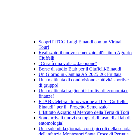
Scopri l'ITCG Luigi Einaudi con un Virtual
Tour!
Realizzato il nuovo semenzaio all'Istituto Agrario
Ciuffelli
"Ci sarà una volta... Jacopone"
Borse di studio Etab per il Ciuffelli-Einaudi
Un Giorno in Cantina AS 2025-26: Fruttaia
Una mattinata di condivisione e attività sportive
di gruppo!
Una mattinata tra giochi istruttivi di economia e
finanza!
ETAB Celebra l'Innovazione all'IIS "Ciuffelli -
Einaudi" per il "Progetto Semenzaio"
L’Istituto Agrario al Mercato della Terra di Todi
Sono arrivati nuovi esemplari di fasmidi al lab di
entomologia!
Una splendida giornata con i piccoli della scuola
dell'infanzia Montessori Santa Croce di Perugia