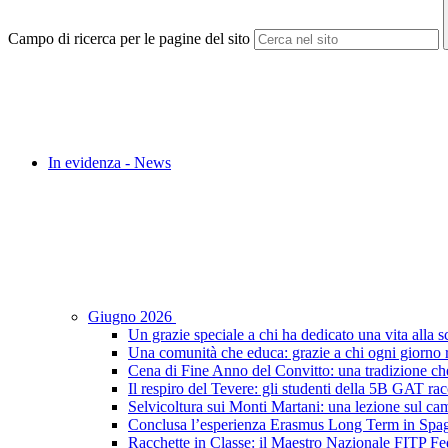
Campo di ricerca per le pagine del sito
In evidenza - News
Giugno 2026
Un grazie speciale a chi ha dedicato una vita alla s
Una comunità che educa: grazie a chi ogni giorno r
Cena di Fine Anno del Convitto: una tradizione che
Il respiro del Tevere: gli studenti della 5B GAT racc
Selvicoltura sui Monti Martani: una lezione sul camp
Conclusa l’esperienza Erasmus Long Term in Spagna:
Racchette in Classe: il Maestro Nazionale FITP Fed