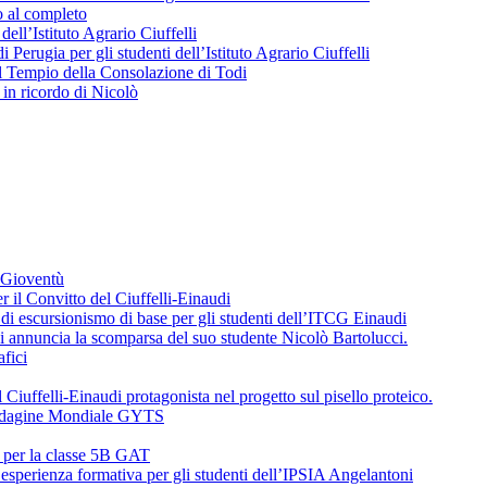
o al completo
 dell’Istituto Agrario Ciuffelli
 Perugia per gli studenti dell’Istituto Agrario Ciuffelli
l Tempio della Consolazione di Todi
in ricordo di Nicolò
a Gioventù
r il Convitto del Ciuffelli-Einaudi
i escursionismo di base per gli studenti dell’ITCG Einaudi
di annuncia la scomparsa del suo studente Nicolò Bartolucci.
fici
 Ciuffelli-Einaudi protagonista nel progetto sul pisello proteico.
l’Indagine Mondiale GYTS
o per la classe 5B GAT
’esperienza formativa per gli studenti dell’IPSIA Angelantoni