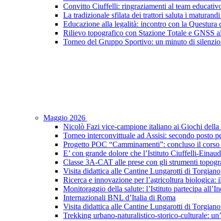
Convitto Ciuffelli: ringraziamenti al team educativ
La tradizionale sfilata dei trattori saluta i maturandi
Educazione alla legalità: incontro con la Questura di
Rilievo topografico con Stazione Totale e GNSS a
Torneo del Gruppo Sportivo: un minuto di silenzio 
Maggio 2026
Nicolò Fazi vice-campione italiano ai Giochi dell
Torneo interconvittuale ad Assisi: secondo posto pe
Progetto POC “Camminamenti”: concluso il corso d
E’ con grande dolore che l’Istituto Ciuffelli-Einau
Classe 3A-CAT alle prese con gli strumenti topogra
Visita didattica alle Cantine Lungarotti di Torgiano
Ricerca e innovazione per l’agricoltura biologica: il
Monitoraggio della salute: l’Istituto partecipa al
Internazionali BNL d’Italia di Roma
Visita didattica alle Cantine Lungarotti di Torgian
Trekking urbano-naturalistico-storico-culturale: un