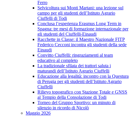
Ferro
Selvicoltura sui Monti Martani: una lezione sul
campo per gli studenti dell’Istituto Agrario
Ciuffelli di Todi
Conclusa l’esperienza Erasmus Long Term in
Spagna: tre mesi di formazione internazionale per
gli studenti del Ciuffelli-Einaudi
Racchette in Classe: il Maestro Nazionale FITP
Federico Cecconi incontra gli studenti della sede
Einaudi
Convitto Ciuffelli: ringraziamenti al team
educativo al completo
La tradizionale sfilata dei trattori saluta i
maturandi dell’Istituto Agrario Ciuffelli
Educazione alla legalità: incontro con la Questura
di Perugia per gli studenti dell’Istituto Agrario
Ciuffelli
Rilievo topografico con Stazione Totale e GNSS
al Tempio della Consolazione di Todi
Torneo del Gruppo Sportivo: un minuto di
silenzio in ricordo di Nicolò
Maggio 2026