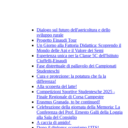
Dialogo sul futuro dell'agricoltura e dello
sviluppo rurale
Progetto Einaudi Tour
Un Giorno alla Fattoria Didattica: Scoprendo il
Mondo delle Api e il Valore dei Semi
Esperienza unica per la Classe 5C dell'Istituto
Ciuffelli-Einaudi
Fase distrettuale di pallavolo dei Campionati
Studenteschi
Cura e protezione: la potatura che fa la
differenza!
Alla scoperta del latte!
Competizioni Sportive Studentesche 2025 -
Finale Regionale di Corsa Campestre
Erasmus Granada, to be continued!
Celebrazione della giornata della Memoria: La
Conferenza del Prof. Ernesto Galli della Loggia
alla Sala del Consiglio
A caccia di amido!
Dopo il diploma: scopriamo l’ITS!