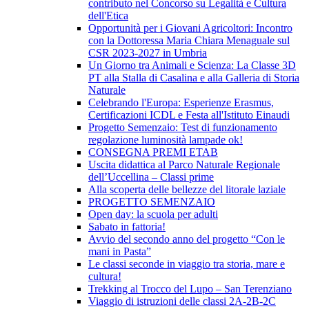
contributo nel Concorso su Legalità e Cultura
dell'Etica
Opportunità per i Giovani Agricoltori: Incontro
con la Dottoressa Maria Chiara Menaguale sul
CSR 2023-2027 in Umbria
Un Giorno tra Animali e Scienza: La Classe 3D
PT alla Stalla di Casalina e alla Galleria di Storia
Naturale
Celebrando l'Europa: Esperienze Erasmus,
Certificazioni ICDL e Festa all'Istituto Einaudi
Progetto Semenzaio: Test di funzionamento
regolazione luminosità lampade ok!
CONSEGNA PREMI ETAB
Uscita didattica al Parco Naturale Regionale
dell’Uccellina – Classi prime
Alla scoperta delle bellezze del litorale laziale
PROGETTO SEMENZAIO
Open day: la scuola per adulti
Sabato in fattoria!
Avvio del secondo anno del progetto “Con le
mani in Pasta”
Le classi seconde in viaggio tra storia, mare e
cultura!
Trekking al Trocco del Lupo – San Terenziano
Viaggio di istruzioni delle classi 2A-2B-2C