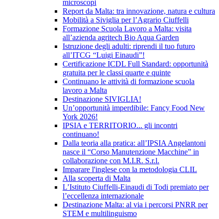
microscopi
Report da Malta: tra innovazione, natura e cultura
Mobilità a Siviglia per l’Agrario Ciuffelli
Formazione Scuola Lavoro a Malta: visita
all’azienda agritech Bio Aqua Garden
Istruzione degli adulti: riprendi il tuo futuro
all’ITCG “Luigi Einaudi”!
Certificazione ICDL Full Standard: opportunità
gratuita per le classi quarte e quinte
Continuano le attività di formazione scuola
lavoro a Malta
Destinazione SIVIGLIA!
Un’opportunità imperdibile: Fancy Food New
York 2026!
IPSIA e TERRITORIO... gli incontri
continuano!
Dalla teoria alla pratica: all’IPSIA Angelantoni
nasce il “Corso Manutenzione Macchine” in
collaborazione con M.I.R. S.r.l.
Imparare l'inglese con la metodologia CLIL
Alla scoperta di Malta
L’Istituto Ciuffelli-Einaudi di Todi premiato per
l’eccellenza internazionale
Destinazione Malta: al via i percorsi PNRR per
STEM e multilinguismo