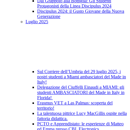
Dal Grappolo alla Bottiglia: Gli Studenti
Protagonisti della Linea Discipulus 2024
Discipulus 2024: il Gusto Giovane della Nuova
Generazione
Luglio 2025
Sul Corriere dell’Umbria del 29 luglio 2025, i
nostri studenti a Miami ambasciatori del Made in
Italy!
Delegazione del Ciuffelli Einaudi a MIAMI: gli
studenti AMBASCIATORI del Made in Italy in
Florida!
Erasmus VET a Las Palmas: scoperta del
territorio!
La talentuosa pittrice Lucy MacGillis ospite nella
fattoria didattica.
PCTO e Apprendistato: le esperienze di Matteo
ed Emma presso CBL Electronics