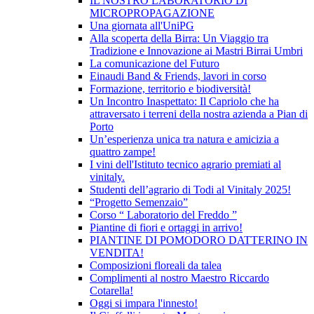
IL NOSTRO LABORATORIO DI
MICROPROPAGAZIONE
Una giornata all'UniPG
Alla scoperta della Birra: Un Viaggio tra
Tradizione e Innovazione ai Mastri Birrai Umbri
La comunicazione del Futuro
Einaudi Band & Friends, lavori in corso
Formazione, territorio e biodiversità!
Un Incontro Inaspettato: Il Capriolo che ha
attraversato i terreni della nostra azienda a Pian di
Porto
Un’esperienza unica tra natura e amicizia a
quattro zampe!
I vini dell'Istituto tecnico agrario premiati al
vinitaly.
Studenti dell’agrario di Todi al Vinitaly 2025!
“Progetto Semenzaio”
Corso “ Laboratorio del Freddo ”
Piantine di fiori e ortaggi in arrivo!
PIANTINE DI POMODORO DATTERINO IN
VENDITA!
Composizioni floreali da talea
Complimenti al nostro Maestro Riccardo
Cotarella!
Oggi si impara l'innesto!