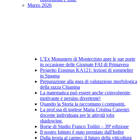
Marzo 2026
L’Ex Monastero di Montecristo apre le sue porte
in occasione delle Giornate FAI di Primavera
Progetto Erasmus KA121: lezioni di sommelier
in Spagna
Preparazione alla gara di valutazione morfologica
della razza Chianina
La matematica può essere anche coinvolgente,
motivante e persino divertente!
Quando la Storia la raccontano i compagni.
La prof.ssa di inglese Maria Cristina Canestri,
docente individuata per le attività jobs
shadowing.
Borse di Studio Franco Todini – 39ª edizione
Il nostro Istituto è stato premiato dall'Indire
Dalla teoria al campo: il futuro della viticoltura