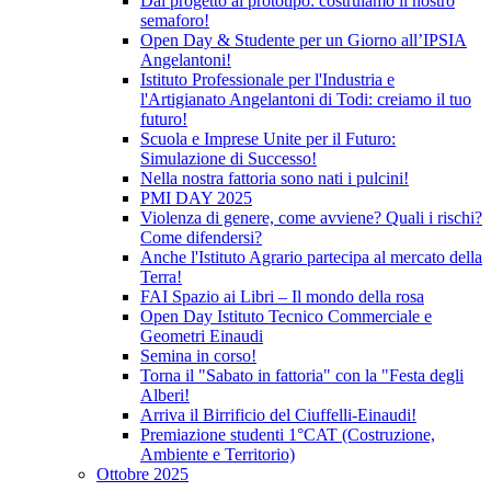
Dal progetto al prototipo: costruiamo il nostro
semaforo!
Open Day & Studente per un Giorno all’IPSIA
Angelantoni!
Istituto Professionale per l'Industria e
l'Artigianato Angelantoni di Todi: creiamo il tuo
futuro!
Scuola e Imprese Unite per il Futuro:
Simulazione di Successo!
Nella nostra fattoria sono nati i pulcini!
PMI DAY 2025
Violenza di genere, come avviene? Quali i rischi?
Come difendersi?
Anche l'Istituto Agrario partecipa al mercato della
Terra!
FAI Spazio ai Libri – Il mondo della rosa
Open Day Istituto Tecnico Commerciale e
Geometri Einaudi
Semina in corso!
Torna il "Sabato in fattoria" con la "Festa degli
Alberi!
Arriva il Birrificio del Ciuffelli-Einaudi!
Premiazione studenti 1°CAT (Costruzione,
Ambiente e Territorio)
Ottobre 2025