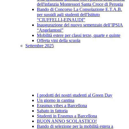
dell'infanzia Montessori Santa Croce di Perugia
Bando di Concorso La Consolazione E.T.A.B.
per sussidi agli studenti dell'Istituto
“CIUFFELLI-EINAUDI”
Inaugurazione del nuovo semenzaio dell’IPSIA
“Angelantoni”
Mobilità estere per classi terze, quarte e quinte
Offerta vini della scuola
Settembre 2025
I prodotti dei nostri studenti al Green Day
Un giorno in cantina
Erasmus vibes a Barcellona
Sabato in fattoria
Studenti in Erasmus a Barcellona
BUON ANNO SCOLASTICO!
Bando di selezione per la mobilità estera a