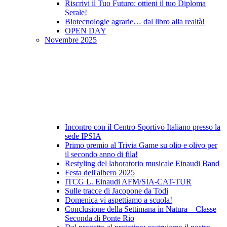
Riscrivi il Tuo Futuro: ottieni il tuo Diploma
Serale!
Biotecnologie agrarie… dal libro alla realtà!
OPEN DAY
Novembre 2025
Incontro con il Centro Sportivo Italiano presso la
sede IPSIA
Primo premio al Trivia Game su olio e olivo per
il secondo anno di fila!
Restyling del laboratorio musicale Einaudi Band
Festa dell'albero 2025
ITCG L. Einaudi AFM/SIA-CAT-TUR
Sulle tracce di Jacopone da Todi
Domenica vi aspettiamo a scuola!
Conclusione della Settimana in Natura – Classe
Seconda di Ponte Rio