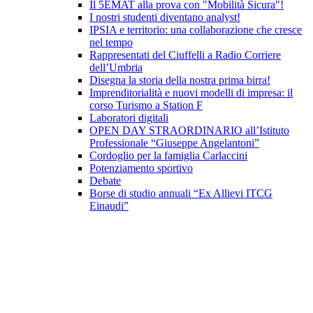
Il 5EMAT alla prova con "Mobilità Sicura"!
I nostri studenti diventano analyst!
IPSIA e territorio: una collaborazione che cresce
nel tempo
Rappresentati del Ciuffelli a Radio Corriere
dell’Umbria
Disegna la storia della nostra prima birra!
Imprenditorialità e nuovi modelli di impresa: il
corso Turismo a Station F
Laboratori digitali
OPEN DAY STRAORDINARIO all’Istituto
Professionale “Giuseppe Angelantoni”
Cordoglio per la famiglia Carlaccini
Potenziamento sportivo
Debate
Borse di studio annuali “Ex Allievi ITCG
Einaudi”