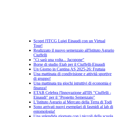
Scopri l'ITCG Luigi Einaudi con un Virtual
Tour!
Realizzato il nuovo semenzaio all'Istituto Agrario
Ciuffelli
"Ci sarà una volta... Jacopone"
Borse di studio Etab per il Ciuffelli-Einaudi
Un Giorno in Cantina AS 2025-26: Fruttaia
Una mattinata di condivisione e attività sportive
di gruppo!
Una mattinata tra giochi istruttivi di economia e
finanza!
ETAB Celebra l'Innovazione all'IIS "Ciuffelli -
Einaudi" per il "Progetto Semenzaio"
L’Istituto Agrario al Mercato della Terra di Todi
Sono arrivati nuovi esemplari di fasmidi al lab di
entomologia!
Una splendida giornata con i piccoli della scuola