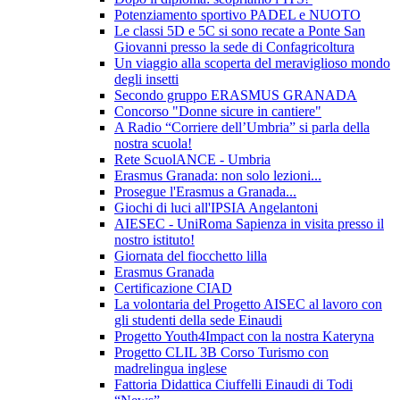
Potenziamento sportivo PADEL e NUOTO
Le classi 5D e 5C si sono recate a Ponte San
Giovanni presso la sede di Confagricoltura
Un viaggio alla scoperta del meraviglioso mondo
degli insetti
Secondo gruppo ERASMUS GRANADA
Concorso "Donne sicure in cantiere"
A Radio “Corriere dell’Umbria” si parla della
nostra scuola!
Rete ScuolANCE - Umbria
Erasmus Granada: non solo lezioni...
Prosegue l'Erasmus a Granada...
Giochi di luci all'IPSIA Angelantoni
AIESEC - UniRoma Sapienza in visita presso il
nostro istituto!
Giornata del fiocchetto lilla
Erasmus Granada
Certificazione CIAD
La volontaria del Progetto AISEC al lavoro con
gli studenti della sede Einaudi
Progetto Youth4Impact con la nostra Kateryna
Progetto CLIL 3B Corso Turismo con
madrelingua inglese
Fattoria Didattica Ciuffelli Einaudi di Todi