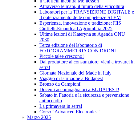
Il Ciuffelli incontra Montessori
Attraverso le mani, il futuro della viticoltura
Laboratori per la TRANSIZIONE DIGITALE e
il potenziamento delle competenze STEM
Esperienza, innovazione e tradizione: l'IIS
Ciuffelli-Einaudi ad Agriumbria 2025
Ultime lezioni di Kateryna su Agenda ONU
2030
Terza edizione del laboratorio di
FOTOGRAMMETRIA CON DRONI
Piccole talee crescono!
Dal produttore al consumatore: vieni a trovarci in
serra!
Giornata Nazionale del Made in Italy
Viaggio di Istruzione a Budapest
Bronzo da Campioni!
Docenti accompagnatori a BUDAPEST!
Sabato in Fattoria e la sicurezza e prevenzione
antincendio
La primavera in serra!
Corso “Advanced Electronics”
Marzo 2025