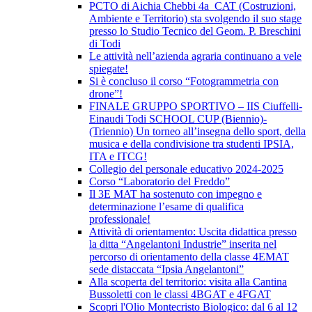
PCTO di Aichia Chebbi 4a_CAT (Costruzioni,
Ambiente e Territorio) sta svolgendo il suo stage
presso lo Studio Tecnico del Geom. P. Breschini
di Todi
Le attività nell’azienda agraria continuano a vele
spiegate!
Si è concluso il corso “Fotogrammetria con
drone”!
FINALE GRUPPO SPORTIVO – IIS Ciuffelli-
Einaudi Todi SCHOOL CUP (Biennio)-
(Triennio) Un torneo all’insegna dello sport, della
musica e della condivisione tra studenti IPSIA,
ITA e ITCG!
Collegio del personale educativo 2024-2025
Corso “Laboratorio del Freddo”
Il 3E MAT ha sostenuto con impegno e
determinazione l’esame di qualifica
professionale!
Attività di orientamento: Uscita didattica presso
la ditta “Angelantoni Industrie” inserita nel
percorso di orientamento della classe 4EMAT
sede distaccata “Ipsia Angelantoni”
Alla scoperta del territorio: visita alla Cantina
Bussoletti con le classi 4BGAT e 4FGAT
Scopri l'Olio Montecristo Biologico: dal 6 al 12