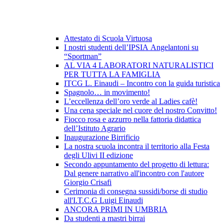
Attestato di Scuola Virtuosa
I nostri studenti dell’IPSIA Angelantoni su
“Sportman”
AL VIA 4 LABORATORI NATURALISTICI
PER TUTTA LA FAMIGLIA
ITCG L. Einaudi – Incontro con la guida turistica
Spagnolo… in movimento!
L’eccellenza dell’oro verde al Ladies cafè!
Una cena speciale nel cuore del nostro Convitto!
Fiocco rosa e azzurro nella fattoria didattica
dell’Istituto Agrario
Inaugurazione Birrificio
La nostra scuola incontra il territorio alla Festa
degli Ulivi II edizione
Secondo appuntamento del progetto di lettura:
Dal genere narrativo all'incontro con l'autore
Giorgio Crisafi
Cerimonia di consegna sussidi/borse di studio
all'I.T.C.G Luigi Einaudi
ANCORA PRIMI IN UMBRIA
Da studenti a mastri birrai