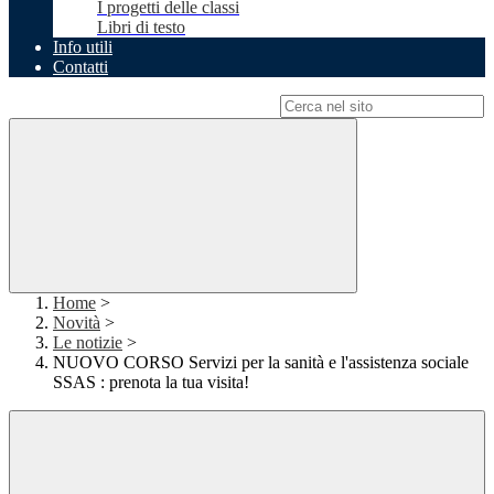
I progetti delle classi
Libri di testo
Info utili
Contatti
Campo di ricerca per le pagine del sito
Home
>
Novità
>
Le notizie
>
NUOVO CORSO Servizi per la sanità e l'assistenza sociale
SSAS : prenota la tua visita!