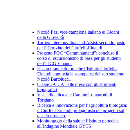
Nicolò Fazi vice-campione italiano ai Giochi
della Gioventù
Torneo interconvittuale ad Assisi: secondo posto
per il Convitto del Ciuffelli-Einaudi
Progetto POC “Camminamenti”: concluso il
corso di escursionismo di base per gli studenti
dell’ITCG Einaudi
E’ con grande dolore che l’Istituto Ciuffelli-
Einaudi annuncia la scomparsa del suo studente
Nicolò Bartolucci.
Classe 3A-CAT alle prese con gli strumenti
topografici
Visita didattica alle Cantine Lungarotti di
Torgiano
Ricerca e innovazione per l’agricoltura biologica:
il Ciuffelli-Einaudi protagonista nel progetto sul
pisello proteico.
Monitoraggio della salute: l’Istituto partecipa
all’Indagine Mondiale GYTS