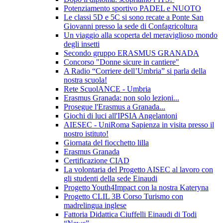
Potenziamento sportivo PADEL e NUOTO
Le classi 5D e 5C si sono recate a Ponte San
Giovanni presso la sede di Confagricoltura
Un viaggio alla scoperta del meraviglioso mondo
degli insetti
Secondo gruppo ERASMUS GRANADA
Concorso "Donne sicure in cantiere"
A Radio “Corriere dell’Umbria” si parla della
nostra scuola!
Rete ScuolANCE - Umbria
Erasmus Granada: non solo lezioni...
Prosegue l'Erasmus a Granada...
Giochi di luci all'IPSIA Angelantoni
AIESEC - UniRoma Sapienza in visita presso il
nostro istituto!
Giornata del fiocchetto lilla
Erasmus Granada
Certificazione CIAD
La volontaria del Progetto AISEC al lavoro con
gli studenti della sede Einaudi
Progetto Youth4Impact con la nostra Kateryna
Progetto CLIL 3B Corso Turismo con
madrelingua inglese
Fattoria Didattica Ciuffelli Einaudi di Todi