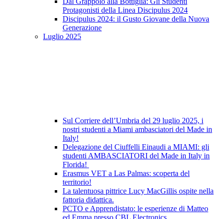
Dal Grappolo alla Bottiglia: Gli Studenti
Protagonisti della Linea Discipulus 2024
Discipulus 2024: il Gusto Giovane della Nuova
Generazione
Luglio 2025
Sul Corriere dell’Umbria del 29 luglio 2025, i
nostri studenti a Miami ambasciatori del Made in
Italy!
Delegazione del Ciuffelli Einaudi a MIAMI: gli
studenti AMBASCIATORI del Made in Italy in
Florida!
Erasmus VET a Las Palmas: scoperta del
territorio!
La talentuosa pittrice Lucy MacGillis ospite nella
fattoria didattica.
PCTO e Apprendistato: le esperienze di Matteo
ed Emma presso CBL Electronics