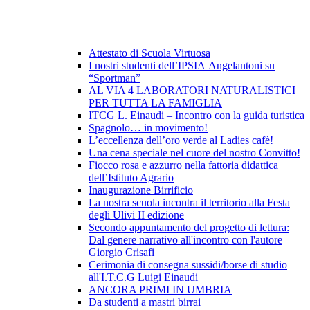
Attestato di Scuola Virtuosa
I nostri studenti dell’IPSIA Angelantoni su
“Sportman”
AL VIA 4 LABORATORI NATURALISTICI
PER TUTTA LA FAMIGLIA
ITCG L. Einaudi – Incontro con la guida turistica
Spagnolo… in movimento!
L’eccellenza dell’oro verde al Ladies cafè!
Una cena speciale nel cuore del nostro Convitto!
Fiocco rosa e azzurro nella fattoria didattica
dell’Istituto Agrario
Inaugurazione Birrificio
La nostra scuola incontra il territorio alla Festa
degli Ulivi II edizione
Secondo appuntamento del progetto di lettura:
Dal genere narrativo all'incontro con l'autore
Giorgio Crisafi
Cerimonia di consegna sussidi/borse di studio
all'I.T.C.G Luigi Einaudi
ANCORA PRIMI IN UMBRIA
Da studenti a mastri birrai