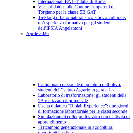
Internazionali BNL d’Italia di Roma
Visita didattica alle Cantine Lungarotti di
Torgiano per la classe 5B GAT
Trekking urbano-naturalistico-storico-culturale:
un’esperienza formativa per gli studenti
dell’IPSIA Angelantoni
Aprile 2026
Campionato nazionale di potatura dell’olivo:
studenti dell’Istituto Agrario in gara a Jesi
Laboratorio di trasformazione: gli studenti della
5A realizzano il primo sale
Uscita didattica “Biolab Experience”: due giorni
di formazione laboratoriale per le classi seconde
Simulazione di colloqui di lavoro come attività di
apprendimento
Il ricambio generazionale in agricoltura:
opportunità e sfide