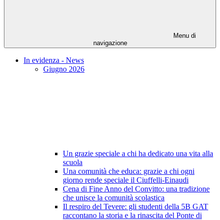
Menu di
navigazione
In evidenza - News
Giugno 2026
Un grazie speciale a chi ha dedicato una vita alla
scuola
Una comunità che educa: grazie a chi ogni
giorno rende speciale il Ciuffelli-Einaudi
Cena di Fine Anno del Convitto: una tradizione
che unisce la comunità scolastica
Il respiro del Tevere: gli studenti della 5B GAT
raccontano la storia e la rinascita del Ponte di