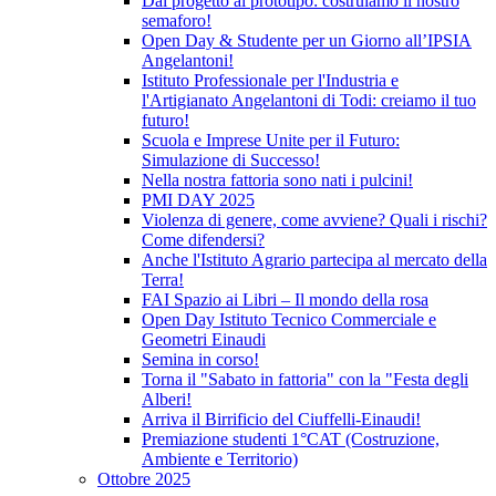
Dal progetto al prototipo: costruiamo il nostro
semaforo!
Open Day & Studente per un Giorno all’IPSIA
Angelantoni!
Istituto Professionale per l'Industria e
l'Artigianato Angelantoni di Todi: creiamo il tuo
futuro!
Scuola e Imprese Unite per il Futuro:
Simulazione di Successo!
Nella nostra fattoria sono nati i pulcini!
PMI DAY 2025
Violenza di genere, come avviene? Quali i rischi?
Come difendersi?
Anche l'Istituto Agrario partecipa al mercato della
Terra!
FAI Spazio ai Libri – Il mondo della rosa
Open Day Istituto Tecnico Commerciale e
Geometri Einaudi
Semina in corso!
Torna il "Sabato in fattoria" con la "Festa degli
Alberi!
Arriva il Birrificio del Ciuffelli-Einaudi!
Premiazione studenti 1°CAT (Costruzione,
Ambiente e Territorio)
Ottobre 2025