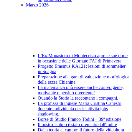
Marzo 2026
L’Ex Monastero di Montecristo apre le sue porte
in occasione delle Giornate FAI di Primavera
Progetto Erasmus KA121: lezioni di sommelier
in Spagna
Preparazione alla gara di valutazione morfologica
della razza Chianina
La matematica può essere anche coinvolgente,
motivante e persino divertente!
Quando la Storia la raccontano i compagni.
La prof.ssa di inglese Maria Cristina Canestri,
docente individuata per le attività jobs
shadowing.
Borse di Studio Franco Todini – 39ª edizione
Il nostro Istituto è stato premiato dall'Indire
Dalla teoria al campo: il futuro della viticoltura