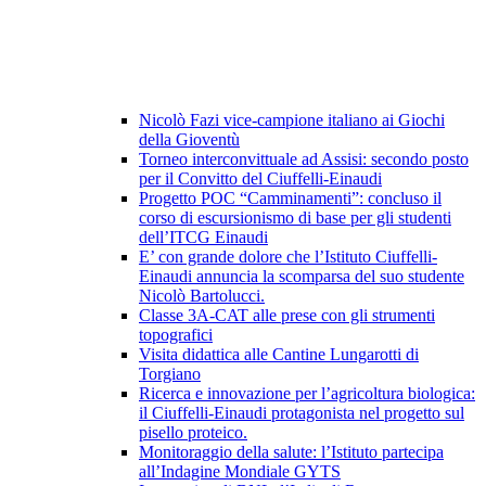
Nicolò Fazi vice-campione italiano ai Giochi
della Gioventù
Torneo interconvittuale ad Assisi: secondo posto
per il Convitto del Ciuffelli-Einaudi
Progetto POC “Camminamenti”: concluso il
corso di escursionismo di base per gli studenti
dell’ITCG Einaudi
E’ con grande dolore che l’Istituto Ciuffelli-
Einaudi annuncia la scomparsa del suo studente
Nicolò Bartolucci.
Classe 3A-CAT alle prese con gli strumenti
topografici
Visita didattica alle Cantine Lungarotti di
Torgiano
Ricerca e innovazione per l’agricoltura biologica:
il Ciuffelli-Einaudi protagonista nel progetto sul
pisello proteico.
Monitoraggio della salute: l’Istituto partecipa
all’Indagine Mondiale GYTS