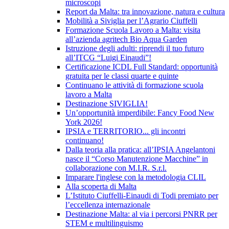
microscopi
Report da Malta: tra innovazione, natura e cultura
Mobilità a Siviglia per l’Agrario Ciuffelli
Formazione Scuola Lavoro a Malta: visita
all’azienda agritech Bio Aqua Garden
Istruzione degli adulti: riprendi il tuo futuro
all’ITCG “Luigi Einaudi”!
Certificazione ICDL Full Standard: opportunità
gratuita per le classi quarte e quinte
Continuano le attività di formazione scuola
lavoro a Malta
Destinazione SIVIGLIA!
Un’opportunità imperdibile: Fancy Food New
York 2026!
IPSIA e TERRITORIO... gli incontri
continuano!
Dalla teoria alla pratica: all’IPSIA Angelantoni
nasce il “Corso Manutenzione Macchine” in
collaborazione con M.I.R. S.r.l.
Imparare l'inglese con la metodologia CLIL
Alla scoperta di Malta
L’Istituto Ciuffelli-Einaudi di Todi premiato per
l’eccellenza internazionale
Destinazione Malta: al via i percorsi PNRR per
STEM e multilinguismo