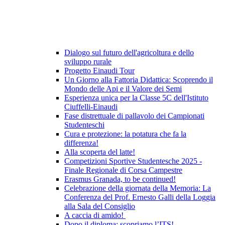
Dialogo sul futuro dell'agricoltura e dello
sviluppo rurale
Progetto Einaudi Tour
Un Giorno alla Fattoria Didattica: Scoprendo il
Mondo delle Api e il Valore dei Semi
Esperienza unica per la Classe 5C dell'Istituto
Ciuffelli-Einaudi
Fase distrettuale di pallavolo dei Campionati
Studenteschi
Cura e protezione: la potatura che fa la
differenza!
Alla scoperta del latte!
Competizioni Sportive Studentesche 2025 -
Finale Regionale di Corsa Campestre
Erasmus Granada, to be continued!
Celebrazione della giornata della Memoria: La
Conferenza del Prof. Ernesto Galli della Loggia
alla Sala del Consiglio
A caccia di amido!
Dopo il diploma: scopriamo l’ITS!