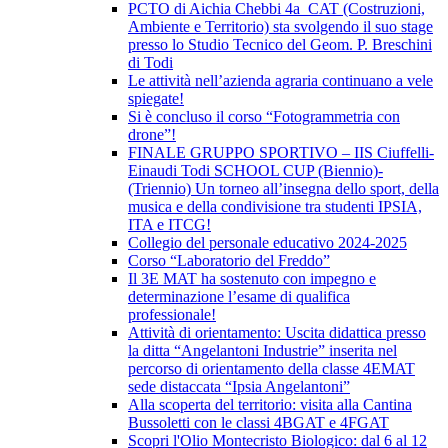
PCTO di Aichia Chebbi 4a_CAT (Costruzioni,
Ambiente e Territorio) sta svolgendo il suo stage
presso lo Studio Tecnico del Geom. P. Breschini
di Todi
Le attività nell’azienda agraria continuano a vele
spiegate!
Si è concluso il corso “Fotogrammetria con
drone”!
FINALE GRUPPO SPORTIVO – IIS Ciuffelli-
Einaudi Todi SCHOOL CUP (Biennio)-
(Triennio) Un torneo all’insegna dello sport, della
musica e della condivisione tra studenti IPSIA,
ITA e ITCG!
Collegio del personale educativo 2024-2025
Corso “Laboratorio del Freddo”
Il 3E MAT ha sostenuto con impegno e
determinazione l’esame di qualifica
professionale!
Attività di orientamento: Uscita didattica presso
la ditta “Angelantoni Industrie” inserita nel
percorso di orientamento della classe 4EMAT
sede distaccata “Ipsia Angelantoni”
Alla scoperta del territorio: visita alla Cantina
Bussoletti con le classi 4BGAT e 4FGAT
Scopri l'Olio Montecristo Biologico: dal 6 al 12