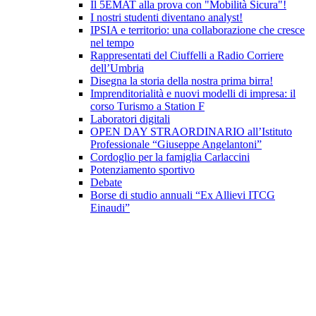
Il 5EMAT alla prova con "Mobilità Sicura"!
I nostri studenti diventano analyst!
IPSIA e territorio: una collaborazione che cresce
nel tempo
Rappresentati del Ciuffelli a Radio Corriere
dell’Umbria
Disegna la storia della nostra prima birra!
Imprenditorialità e nuovi modelli di impresa: il
corso Turismo a Station F
Laboratori digitali
OPEN DAY STRAORDINARIO all’Istituto
Professionale “Giuseppe Angelantoni”
Cordoglio per la famiglia Carlaccini
Potenziamento sportivo
Debate
Borse di studio annuali “Ex Allievi ITCG
Einaudi”