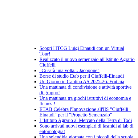
Scopri l'ITCG Luigi Einaudi con un Virtual
Tour!
Realizzato il nuovo semenzaio all'Istituto Agrario
Ciuffelli
"Ci sarà una volta... Jacopone"
Borse di studio Etab per il Ciuffelli-Einaudi
Un Giorno in Cantina AS 2025-26: Fruttaia
Una mattinata di condivisione e attività sportive
di gruppo!
Una mattinata tra giochi istruttivi di economia e
finanza!
ETAB Celebra l'Innovazione all'IIS "Ciuffelli -
Einaudi" per il "Progetto Semenzaio"
L’Istituto Agrario al Mercato della Terra di Todi
Sono arrivati nuovi esemplari di fasmidi al lab di
entomologia!
Una splendida giornata con i piccoli della scuola