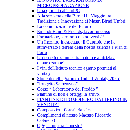
IL NOSTRO LABORATORIO DI
MICROPROPAGAZIONE
Una giornata all'UniPG
Alla scoperta della Birra: Un Viaggio tra
Tradizione e Innovazione ai Mastri Birrai Umbri
La comunicazione del Futuro
Einaudi Band & Friends, lavori in corso
Formazione, territorio e biodiversità!
Un Incontro Inaspettato: Il Capriolo che ha
attraversato i terreni della nostra azienda a Pian di
Porto
Un’esperienza unica tra natura e amicizia a
quattro zampe!
I vini dell'Istituto tecnico agrario premiati al
vinitaly.
Studenti dell’agrario di Todi al Vinitaly 2025!
“Progetto Semenzaio”
Corso “ Laboratorio del Freddo ”
Piantine di fiori e ortaggi in arrivo!
PIANTINE DI POMODORO DATTERINO IN
VENDITA!
Composizioni floreali da talea
Complimenti al nostro Maestro Riccardo
Cotarella!
Oggi si impara l'innesto!