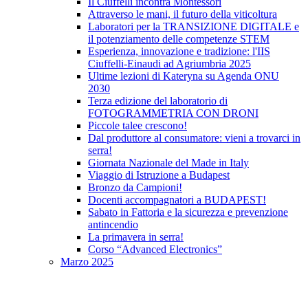
Il Ciuffelli incontra Montessori
Attraverso le mani, il futuro della viticoltura
Laboratori per la TRANSIZIONE DIGITALE e
il potenziamento delle competenze STEM
Esperienza, innovazione e tradizione: l'IIS
Ciuffelli-Einaudi ad Agriumbria 2025
Ultime lezioni di Kateryna su Agenda ONU
2030
Terza edizione del laboratorio di
FOTOGRAMMETRIA CON DRONI
Piccole talee crescono!
Dal produttore al consumatore: vieni a trovarci in
serra!
Giornata Nazionale del Made in Italy
Viaggio di Istruzione a Budapest
Bronzo da Campioni!
Docenti accompagnatori a BUDAPEST!
Sabato in Fattoria e la sicurezza e prevenzione
antincendio
La primavera in serra!
Corso “Advanced Electronics”
Marzo 2025