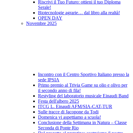
Riscrivi il Tuo Futuro: ottieni il tuo Diploma
Serale!
Biotecnologie agrarie… dal libro alla realtà!
OPEN DAY
Novembre 2025
Incontro con il Centro Sportivo Italiano presso la
sede IPSIA
Primo premio al Trivia Game su olio e olivo per
il secondo anno di fila!
Restyling del laboratorio musicale Einaudi Band
Festa dell'albero 2025
ITCG L. Einaudi AFM/SIA-CAT-TUR
Sulle tracce di Jacopone da Todi
Domenica vi aspettiamo a scuola!
Conclusione della Settimana in Natura – Classe
Seconda di Ponte Rio