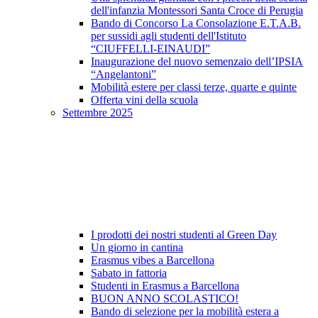
dell'infanzia Montessori Santa Croce di Perugia
Bando di Concorso La Consolazione E.T.A.B.
per sussidi agli studenti dell'Istituto
“CIUFFELLI-EINAUDI”
Inaugurazione del nuovo semenzaio dell’IPSIA
“Angelantoni”
Mobilità estere per classi terze, quarte e quinte
Offerta vini della scuola
Settembre 2025
I prodotti dei nostri studenti al Green Day
Un giorno in cantina
Erasmus vibes a Barcellona
Sabato in fattoria
Studenti in Erasmus a Barcellona
BUON ANNO SCOLASTICO!
Bando di selezione per la mobilità estera a