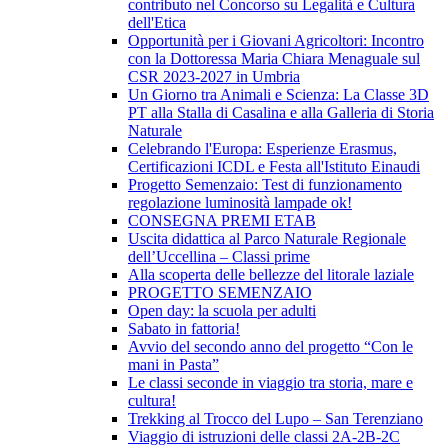
contributo nel Concorso su Legalità e Cultura
dell'Etica
Opportunità per i Giovani Agricoltori: Incontro
con la Dottoressa Maria Chiara Menaguale sul
CSR 2023-2027 in Umbria
Un Giorno tra Animali e Scienza: La Classe 3D
PT alla Stalla di Casalina e alla Galleria di Storia
Naturale
Celebrando l'Europa: Esperienze Erasmus,
Certificazioni ICDL e Festa all'Istituto Einaudi
Progetto Semenzaio: Test di funzionamento
regolazione luminosità lampade ok!
CONSEGNA PREMI ETAB
Uscita didattica al Parco Naturale Regionale
dell’Uccellina – Classi prime
Alla scoperta delle bellezze del litorale laziale
PROGETTO SEMENZAIO
Open day: la scuola per adulti
Sabato in fattoria!
Avvio del secondo anno del progetto “Con le
mani in Pasta”
Le classi seconde in viaggio tra storia, mare e
cultura!
Trekking al Trocco del Lupo – San Terenziano
Viaggio di istruzioni delle classi 2A-2B-2C