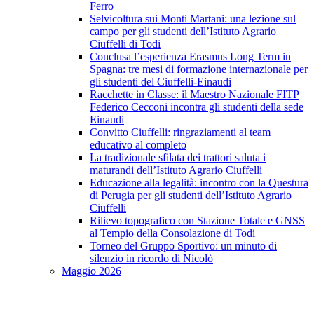
Ferro
Selvicoltura sui Monti Martani: una lezione sul
campo per gli studenti dell’Istituto Agrario
Ciuffelli di Todi
Conclusa l’esperienza Erasmus Long Term in
Spagna: tre mesi di formazione internazionale per
gli studenti del Ciuffelli-Einaudi
Racchette in Classe: il Maestro Nazionale FITP
Federico Cecconi incontra gli studenti della sede
Einaudi
Convitto Ciuffelli: ringraziamenti al team
educativo al completo
La tradizionale sfilata dei trattori saluta i
maturandi dell’Istituto Agrario Ciuffelli
Educazione alla legalità: incontro con la Questura
di Perugia per gli studenti dell’Istituto Agrario
Ciuffelli
Rilievo topografico con Stazione Totale e GNSS
al Tempio della Consolazione di Todi
Torneo del Gruppo Sportivo: un minuto di
silenzio in ricordo di Nicolò
Maggio 2026