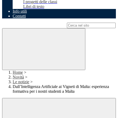
I progetti delle classi
Libri di testo
Info utili
Contatti
Campo di ricerca per le pagine del sito
Home
>
Novità
>
Le notizie
>
Dall’Intelligenza Artificiale ai Vigneti di Malta: esperienza
formativa per i nostri studenti a Malta