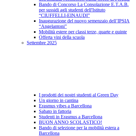
Bando di Concorso La Consolazione E.T.A.B.
per sussidi agli studenti dell'Istituto
“CIUFFELLI-EINAUDI”
Inaugurazione del nuovo semenzaio dell’IPSIA
“Angelantoni”
Mobilità estere per classi terze, quarte e quinte
Offerta vini della scuola
Settembre 2025
I prodotti dei nostri studenti al Green Day
Un giorno in cantina
Erasmus vibes a Barcellona
Sabato in fattoria
Studenti in Erasmus a Barcellona
BUON ANNO SCOLASTICO!
Bando di selezione per la mobilità estera a
Barcellona