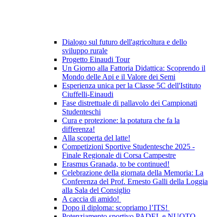
Dialogo sul futuro dell'agricoltura e dello
sviluppo rurale
Progetto Einaudi Tour
Un Giorno alla Fattoria Didattica: Scoprendo il
Mondo delle Api e il Valore dei Semi
Esperienza unica per la Classe 5C dell'Istituto
Ciuffelli-Einaudi
Fase distrettuale di pallavolo dei Campionati
Studenteschi
Cura e protezione: la potatura che fa la
differenza!
Alla scoperta del latte!
Competizioni Sportive Studentesche 2025 -
Finale Regionale di Corsa Campestre
Erasmus Granada, to be continued!
Celebrazione della giornata della Memoria: La
Conferenza del Prof. Ernesto Galli della Loggia
alla Sala del Consiglio
A caccia di amido!
Dopo il diploma: scopriamo l’ITS!
Potenziamento sportivo PADEL e NUOTO