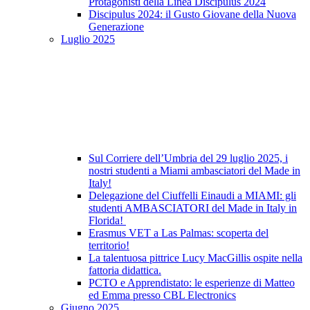
Protagonisti della Linea Discipulus 2024
Discipulus 2024: il Gusto Giovane della Nuova
Generazione
Luglio 2025
Sul Corriere dell’Umbria del 29 luglio 2025, i
nostri studenti a Miami ambasciatori del Made in
Italy!
Delegazione del Ciuffelli Einaudi a MIAMI: gli
studenti AMBASCIATORI del Made in Italy in
Florida!
Erasmus VET a Las Palmas: scoperta del
territorio!
La talentuosa pittrice Lucy MacGillis ospite nella
fattoria didattica.
PCTO e Apprendistato: le esperienze di Matteo
ed Emma presso CBL Electronics
Giugno 2025