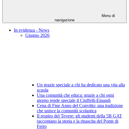
Menu di
navigazione
In evidenza - News
Giugno 2026
Un grazie speciale a chi ha dedicato una vita alla
scuola
Una comunità che educa: grazie a chi ogni
giorno rende speciale il Ciuffelli-Einaudi
Cena di Fine Anno del Convitto: una tradizione
che unisce la comunità scolastica
Il respiro del Tevere: gli studenti della 5B GAT
raccontano la storia e la rinascita del Ponte di
Ferro