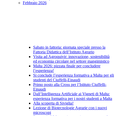
Febbraio 2026
Sabato in fattoria: giornata speciale presso la
Fattoria Didattica dell’Istituto Agrario
Visita ad Agroquivir: innovazione, sostenibilità
ed economia circolare nel settore mangimistico
Malta 2026: pizzata finale per concludere
l’esperienza!
Si conclude l’esperienza formativa a Malta per gli
studenti del Ciuffelli-Einaudi
Primo posto alla Cross per l’Istituto Ciuffelli-
Einaudi
Dall’Intelligenza Artificiale ai Vigneti di Malta:
esperienza formativa per i nostri studenti a Malta
Alla scoperta di Siviglia!
Lezione di Biotecnologie Agrarie con i nuovi
microscopi