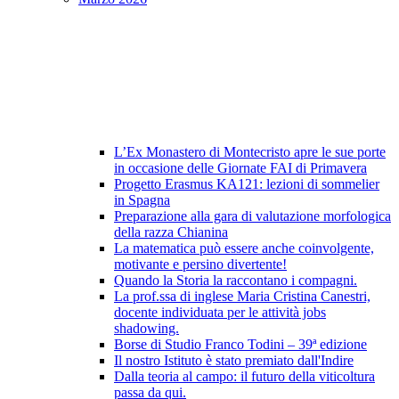
L’Ex Monastero di Montecristo apre le sue porte
in occasione delle Giornate FAI di Primavera
Progetto Erasmus KA121: lezioni di sommelier
in Spagna
Preparazione alla gara di valutazione morfologica
della razza Chianina
La matematica può essere anche coinvolgente,
motivante e persino divertente!
Quando la Storia la raccontano i compagni.
La prof.ssa di inglese Maria Cristina Canestri,
docente individuata per le attività jobs
shadowing.
Borse di Studio Franco Todini – 39ª edizione
Il nostro Istituto è stato premiato dall'Indire
Dalla teoria al campo: il futuro della viticoltura
passa da qui.