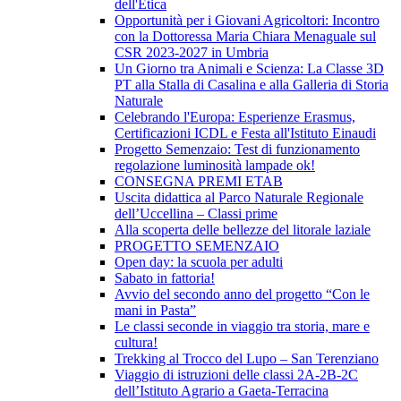
dell'Etica
Opportunità per i Giovani Agricoltori: Incontro
con la Dottoressa Maria Chiara Menaguale sul
CSR 2023-2027 in Umbria
Un Giorno tra Animali e Scienza: La Classe 3D
PT alla Stalla di Casalina e alla Galleria di Storia
Naturale
Celebrando l'Europa: Esperienze Erasmus,
Certificazioni ICDL e Festa all'Istituto Einaudi
Progetto Semenzaio: Test di funzionamento
regolazione luminosità lampade ok!
CONSEGNA PREMI ETAB
Uscita didattica al Parco Naturale Regionale
dell’Uccellina – Classi prime
Alla scoperta delle bellezze del litorale laziale
PROGETTO SEMENZAIO
Open day: la scuola per adulti
Sabato in fattoria!
Avvio del secondo anno del progetto “Con le
mani in Pasta”
Le classi seconde in viaggio tra storia, mare e
cultura!
Trekking al Trocco del Lupo – San Terenziano
Viaggio di istruzioni delle classi 2A-2B-2C
dell’Istituto Agrario a Gaeta-Terracina