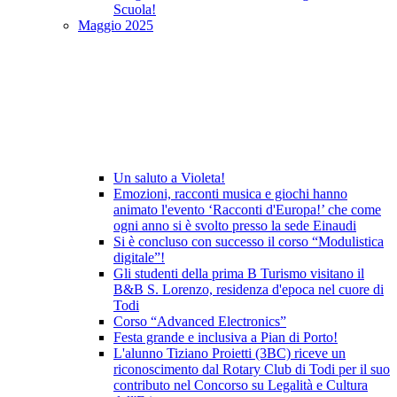
Scuola!
Maggio 2025
Un saluto a Violeta!
Emozioni, racconti musica e giochi hanno
animato l'evento ‘Racconti d'Europa!’ che come
ogni anno si è svolto presso la sede Einaudi
Si è concluso con successo il corso “Modulistica
digitale”!
Gli studenti della prima B Turismo visitano il
B&B S. Lorenzo, residenza d'epoca nel cuore di
Todi
Corso “Advanced Electronics”
Festa grande e inclusiva a Pian di Porto!
L'alunno Tiziano Proietti (3BC) riceve un
riconoscimento dal Rotary Club di Todi per il suo
contributo nel Concorso su Legalità e Cultura