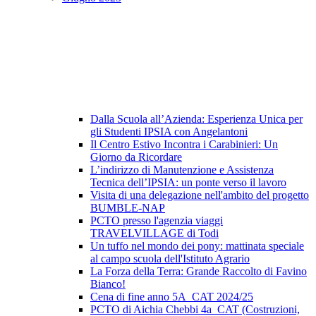
Dalla Scuola all’Azienda: Esperienza Unica per
gli Studenti IPSIA con Angelantoni
Il Centro Estivo Incontra i Carabinieri: Un
Giorno da Ricordare
L’indirizzo di Manutenzione e Assistenza
Tecnica dell’IPSIA: un ponte verso il lavoro
Visita di una delegazione nell'ambito del progetto
BUMBLE-NAP
PCTO presso l'agenzia viaggi
TRAVELVILLAGE di Todi
Un tuffo nel mondo dei pony: mattinata speciale
al campo scuola dell'Istituto Agrario
La Forza della Terra: Grande Raccolto di Favino
Bianco!
Cena di fine anno 5A_CAT 2024/25
PCTO di Aichia Chebbi 4a_CAT (Costruzioni,