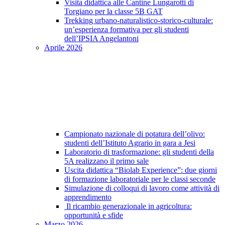
Visita didattica alle Cantine Lungarotti di
Torgiano per la classe 5B GAT
Trekking urbano-naturalistico-storico-culturale:
un’esperienza formativa per gli studenti
dell’IPSIA Angelantoni
Aprile 2026
Campionato nazionale di potatura dell’olivo:
studenti dell’Istituto Agrario in gara a Jesi
Laboratorio di trasformazione: gli studenti della
5A realizzano il primo sale
Uscita didattica “Biolab Experience”: due giorni
di formazione laboratoriale per le classi seconde
Simulazione di colloqui di lavoro come attività di
apprendimento
Il ricambio generazionale in agricoltura:
opportunità e sfide
Marzo 2026