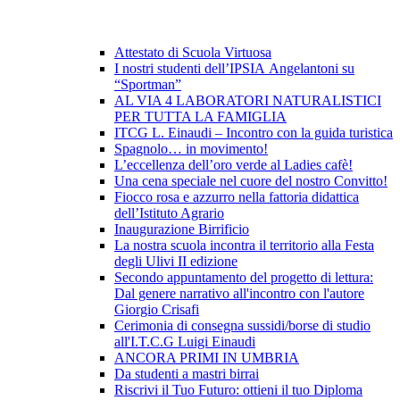
Attestato di Scuola Virtuosa
I nostri studenti dell’IPSIA Angelantoni su
“Sportman”
AL VIA 4 LABORATORI NATURALISTICI
PER TUTTA LA FAMIGLIA
ITCG L. Einaudi – Incontro con la guida turistica
Spagnolo… in movimento!
L’eccellenza dell’oro verde al Ladies cafè!
Una cena speciale nel cuore del nostro Convitto!
Fiocco rosa e azzurro nella fattoria didattica
dell’Istituto Agrario
Inaugurazione Birrificio
La nostra scuola incontra il territorio alla Festa
degli Ulivi II edizione
Secondo appuntamento del progetto di lettura:
Dal genere narrativo all'incontro con l'autore
Giorgio Crisafi
Cerimonia di consegna sussidi/borse di studio
all'I.T.C.G Luigi Einaudi
ANCORA PRIMI IN UMBRIA
Da studenti a mastri birrai
Riscrivi il Tuo Futuro: ottieni il tuo Diploma