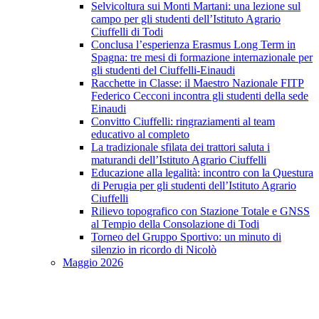
Selvicoltura sui Monti Martani: una lezione sul
campo per gli studenti dell’Istituto Agrario
Ciuffelli di Todi
Conclusa l’esperienza Erasmus Long Term in
Spagna: tre mesi di formazione internazionale per
gli studenti del Ciuffelli-Einaudi
Racchette in Classe: il Maestro Nazionale FITP
Federico Cecconi incontra gli studenti della sede
Einaudi
Convitto Ciuffelli: ringraziamenti al team
educativo al completo
La tradizionale sfilata dei trattori saluta i
maturandi dell’Istituto Agrario Ciuffelli
Educazione alla legalità: incontro con la Questura
di Perugia per gli studenti dell’Istituto Agrario
Ciuffelli
Rilievo topografico con Stazione Totale e GNSS
al Tempio della Consolazione di Todi
Torneo del Gruppo Sportivo: un minuto di
silenzio in ricordo di Nicolò
Maggio 2026