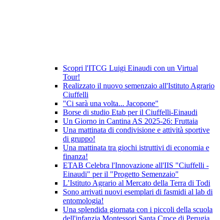
Scopri l'ITCG Luigi Einaudi con un Virtual
Tour!
Realizzato il nuovo semenzaio all'Istituto Agrario
Ciuffelli
"Ci sarà una volta... Jacopone"
Borse di studio Etab per il Ciuffelli-Einaudi
Un Giorno in Cantina AS 2025-26: Fruttaia
Una mattinata di condivisione e attività sportive
di gruppo!
Una mattinata tra giochi istruttivi di economia e
finanza!
ETAB Celebra l'Innovazione all'IIS "Ciuffelli -
Einaudi" per il "Progetto Semenzaio"
L’Istituto Agrario al Mercato della Terra di Todi
Sono arrivati nuovi esemplari di fasmidi al lab di
entomologia!
Una splendida giornata con i piccoli della scuola
dell'infanzia Montessori Santa Croce di Perugia