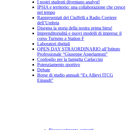
I nostri studenti diventano analyst!
IPSIA e territorio: una collaborazione che cresce
nel tempo
Rappresentati del Ciuffelli a Radio Corriere
dell’Umbria
Disegna la storia della nostra prima birra!
Imprenditorialità e nuovi modelli di impresa: il
corso Turismo a Station F
Laboratori digitali
OPEN DAY STRAORDINARIO all’Istituto
Professionale “Giuseppe Angelantoni”
Cordoglio per la famiglia Carlaccini
Potenziamento sportivo
Debate
Borse di studio annuali “Ex Allievi ITCG
Einaudi”