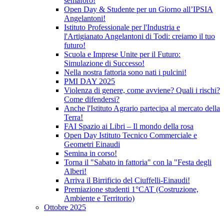
semaforo!
Open Day & Studente per un Giorno all’IPSIA
Angelantoni!
Istituto Professionale per l'Industria e
l'Artigianato Angelantoni di Todi: creiamo il tuo
futuro!
Scuola e Imprese Unite per il Futuro:
Simulazione di Successo!
Nella nostra fattoria sono nati i pulcini!
PMI DAY 2025
Violenza di genere, come avviene? Quali i rischi?
Come difendersi?
Anche l'Istituto Agrario partecipa al mercato della
Terra!
FAI Spazio ai Libri – Il mondo della rosa
Open Day Istituto Tecnico Commerciale e
Geometri Einaudi
Semina in corso!
Torna il "Sabato in fattoria" con la "Festa degli
Alberi!
Arriva il Birrificio del Ciuffelli-Einaudi!
Premiazione studenti 1°CAT (Costruzione,
Ambiente e Territorio)
Ottobre 2025