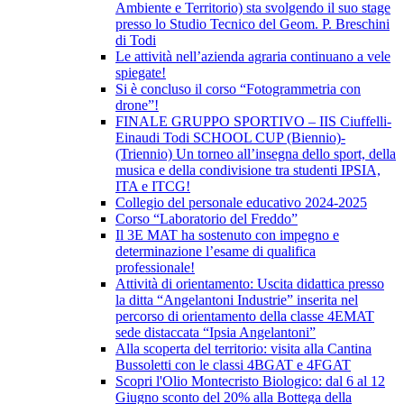
Ambiente e Territorio) sta svolgendo il suo stage
presso lo Studio Tecnico del Geom. P. Breschini
di Todi
Le attività nell’azienda agraria continuano a vele
spiegate!
Si è concluso il corso “Fotogrammetria con
drone”!
FINALE GRUPPO SPORTIVO – IIS Ciuffelli-
Einaudi Todi SCHOOL CUP (Biennio)-
(Triennio) Un torneo all’insegna dello sport, della
musica e della condivisione tra studenti IPSIA,
ITA e ITCG!
Collegio del personale educativo 2024-2025
Corso “Laboratorio del Freddo”
Il 3E MAT ha sostenuto con impegno e
determinazione l’esame di qualifica
professionale!
Attività di orientamento: Uscita didattica presso
la ditta “Angelantoni Industrie” inserita nel
percorso di orientamento della classe 4EMAT
sede distaccata “Ipsia Angelantoni”
Alla scoperta del territorio: visita alla Cantina
Bussoletti con le classi 4BGAT e 4FGAT
Scopri l'Olio Montecristo Biologico: dal 6 al 12
Giugno sconto del 20% alla Bottega della