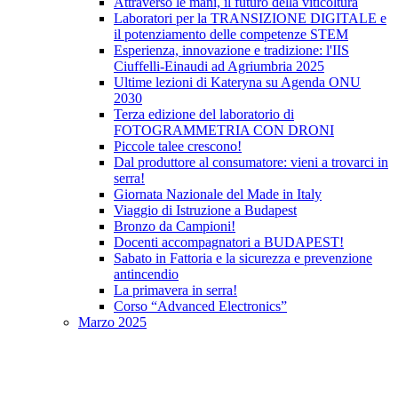
Attraverso le mani, il futuro della viticoltura
Laboratori per la TRANSIZIONE DIGITALE e
il potenziamento delle competenze STEM
Esperienza, innovazione e tradizione: l'IIS
Ciuffelli-Einaudi ad Agriumbria 2025
Ultime lezioni di Kateryna su Agenda ONU
2030
Terza edizione del laboratorio di
FOTOGRAMMETRIA CON DRONI
Piccole talee crescono!
Dal produttore al consumatore: vieni a trovarci in
serra!
Giornata Nazionale del Made in Italy
Viaggio di Istruzione a Budapest
Bronzo da Campioni!
Docenti accompagnatori a BUDAPEST!
Sabato in Fattoria e la sicurezza e prevenzione
antincendio
La primavera in serra!
Corso “Advanced Electronics”
Marzo 2025