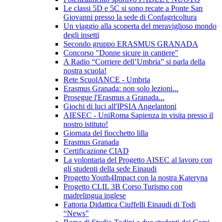
Le classi 5D e 5C si sono recate a Ponte San
Giovanni presso la sede di Confagricoltura
Un viaggio alla scoperta del meraviglioso mondo
degli insetti
Secondo gruppo ERASMUS GRANADA
Concorso "Donne sicure in cantiere"
A Radio “Corriere dell’Umbria” si parla della
nostra scuola!
Rete ScuolANCE - Umbria
Erasmus Granada: non solo lezioni...
Prosegue l'Erasmus a Granada...
Giochi di luci all'IPSIA Angelantoni
AIESEC - UniRoma Sapienza in visita presso il
nostro istituto!
Giornata del fiocchetto lilla
Erasmus Granada
Certificazione CIAD
La volontaria del Progetto AISEC al lavoro con
gli studenti della sede Einaudi
Progetto Youth4Impact con la nostra Kateryna
Progetto CLIL 3B Corso Turismo con
madrelingua inglese
Fattoria Didattica Ciuffelli Einaudi di Todi
“News”