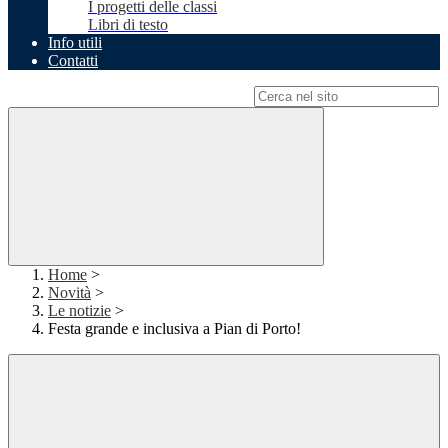
I progetti delle classi
Libri di testo
Info utili
Contatti
Campo di ricerca per le pagine del sito
Home
>
Novità
>
Le notizie
>
Festa grande e inclusiva a Pian di Porto!