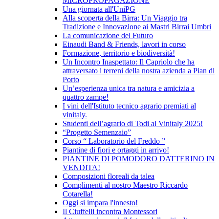
MICROPROPAGAZIONE
Una giornata all'UniPG
Alla scoperta della Birra: Un Viaggio tra
Tradizione e Innovazione ai Mastri Birrai Umbri
La comunicazione del Futuro
Einaudi Band & Friends, lavori in corso
Formazione, territorio e biodiversità!
Un Incontro Inaspettato: Il Capriolo che ha
attraversato i terreni della nostra azienda a Pian di
Porto
Un’esperienza unica tra natura e amicizia a
quattro zampe!
I vini dell'Istituto tecnico agrario premiati al
vinitaly.
Studenti dell’agrario di Todi al Vinitaly 2025!
“Progetto Semenzaio”
Corso “ Laboratorio del Freddo ”
Piantine di fiori e ortaggi in arrivo!
PIANTINE DI POMODORO DATTERINO IN
VENDITA!
Composizioni floreali da talea
Complimenti al nostro Maestro Riccardo
Cotarella!
Oggi si impara l'innesto!
Il Ciuffelli incontra Montessori