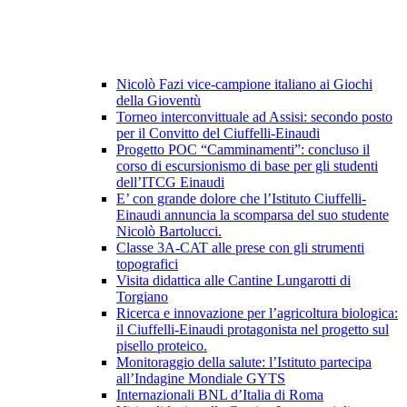
Nicolò Fazi vice-campione italiano ai Giochi
della Gioventù
Torneo interconvittuale ad Assisi: secondo posto
per il Convitto del Ciuffelli-Einaudi
Progetto POC “Camminamenti”: concluso il
corso di escursionismo di base per gli studenti
dell’ITCG Einaudi
E’ con grande dolore che l’Istituto Ciuffelli-
Einaudi annuncia la scomparsa del suo studente
Nicolò Bartolucci.
Classe 3A-CAT alle prese con gli strumenti
topografici
Visita didattica alle Cantine Lungarotti di
Torgiano
Ricerca e innovazione per l’agricoltura biologica:
il Ciuffelli-Einaudi protagonista nel progetto sul
pisello proteico.
Monitoraggio della salute: l’Istituto partecipa
all’Indagine Mondiale GYTS
Internazionali BNL d’Italia di Roma