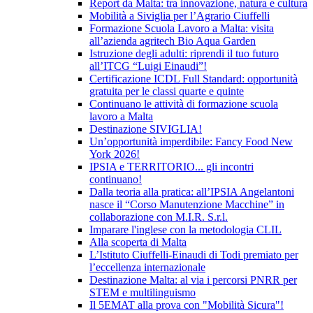
Report da Malta: tra innovazione, natura e cultura
Mobilità a Siviglia per l’Agrario Ciuffelli
Formazione Scuola Lavoro a Malta: visita
all’azienda agritech Bio Aqua Garden
Istruzione degli adulti: riprendi il tuo futuro
all’ITCG “Luigi Einaudi”!
Certificazione ICDL Full Standard: opportunità
gratuita per le classi quarte e quinte
Continuano le attività di formazione scuola
lavoro a Malta
Destinazione SIVIGLIA!
Un’opportunità imperdibile: Fancy Food New
York 2026!
IPSIA e TERRITORIO... gli incontri
continuano!
Dalla teoria alla pratica: all’IPSIA Angelantoni
nasce il “Corso Manutenzione Macchine” in
collaborazione con M.I.R. S.r.l.
Imparare l'inglese con la metodologia CLIL
Alla scoperta di Malta
L’Istituto Ciuffelli-Einaudi di Todi premiato per
l’eccellenza internazionale
Destinazione Malta: al via i percorsi PNRR per
STEM e multilinguismo
Il 5EMAT alla prova con "Mobilità Sicura"!