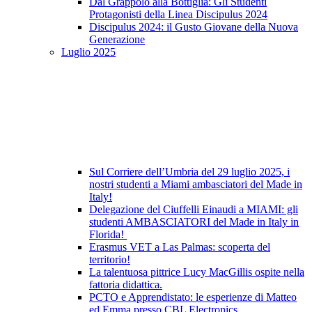
Dal Grappolo alla Bottiglia: Gli Studenti
Protagonisti della Linea Discipulus 2024
Discipulus 2024: il Gusto Giovane della Nuova
Generazione
Luglio 2025
Sul Corriere dell’Umbria del 29 luglio 2025, i
nostri studenti a Miami ambasciatori del Made in
Italy!
Delegazione del Ciuffelli Einaudi a MIAMI: gli
studenti AMBASCIATORI del Made in Italy in
Florida!
Erasmus VET a Las Palmas: scoperta del
territorio!
La talentuosa pittrice Lucy MacGillis ospite nella
fattoria didattica.
PCTO e Apprendistato: le esperienze di Matteo
ed Emma presso CBL Electronics