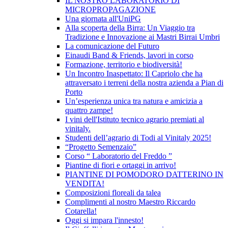
IL NOSTRO LABORATORIO DI
MICROPROPAGAZIONE
Una giornata all'UniPG
Alla scoperta della Birra: Un Viaggio tra
Tradizione e Innovazione ai Mastri Birrai Umbri
La comunicazione del Futuro
Einaudi Band & Friends, lavori in corso
Formazione, territorio e biodiversità!
Un Incontro Inaspettato: Il Capriolo che ha
attraversato i terreni della nostra azienda a Pian di
Porto
Un’esperienza unica tra natura e amicizia a
quattro zampe!
I vini dell'Istituto tecnico agrario premiati al
vinitaly.
Studenti dell’agrario di Todi al Vinitaly 2025!
“Progetto Semenzaio”
Corso “ Laboratorio del Freddo ”
Piantine di fiori e ortaggi in arrivo!
PIANTINE DI POMODORO DATTERINO IN
VENDITA!
Composizioni floreali da talea
Complimenti al nostro Maestro Riccardo
Cotarella!
Oggi si impara l'innesto!