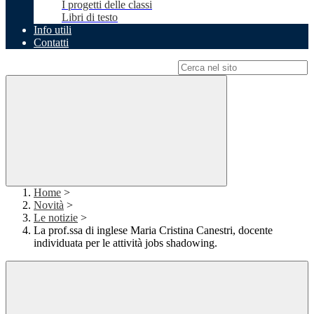
I progetti delle classi
Libri di testo
Info utili
Contatti
Campo di ricerca per le pagine del sito
Home
>
Novità
>
Le notizie
>
La prof.ssa di inglese Maria Cristina Canestri, docente
individuata per le attività jobs shadowing.