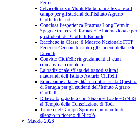
Ferro
Selvicoltura sui Monti Martani: una lezione sul
campo per gli studenti dell’Istituto Agrario
Ciuffelli di Todi
Conclusa l’esperienza Erasmus Long Term in
Spagna: tre mesi di formazione internazionale per
gli studenti del Ciuffelli-Einaudi
Racchette in Classe: il Maestro Nazionale FITP
Federico Cecconi incontra gli studenti della sede
Einaudi
Convitto Ciuffelli: ringraziamenti al team
educativo al completo
La tradizionale sfilata dei trattori saluta i
maturandi dell’Istituto Agrario Ciuffelli
Educazione alla legalità: incontro con la Questura
di Perugia per gli studenti dell’Istituto Agrario
Ciuffelli
Rilievo topografico con Stazione Totale e GNSS
al Tempio della Consolazione di Todi
Torneo del Gruppo Sportivo: un minuto di
silenzio in ricordo di Nicolò
Maggio 2026