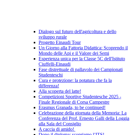
Dialogo sul futuro dell'agricoltura e dello
sviluppo rurale
Progetto Einaudi Tour
Un Giorno alla Fattoria Didattica: Scoprendo il
Mondo delle Api e il Valore dei Semi
Esperienza unica per la Classe 5C dell'Istituto
Ciuffelli-Einaudi
Fase distrettuale di pallavolo dei Campionati
Studenteschi
Cura e protezione: la potatura che fa la
differenza!
Alla scoperta del latte!
Competizioni Sportive Studentesche 2025 -
Finale Regionale di Corsa Campestre
Erasmus Granada, to be continued!
Celebrazione della giornata della Memoria: La
Conferenza del Prof. Ernesto Galli della Loggia
alla Sala del Consiglio
A caccia di amido!
Dopo il diploma: scopriamo l’ITS!