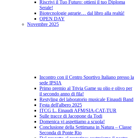
Riscrivi il Tuo Futuro: ottieni il tuo Diploma
Serale!
Biotecnologie agrarie… dal libro alla realtà!
OPEN DAY
Novembre 2025
Incontro con il Centro Sportivo Italiano presso la
sede IPSIA
Primo premio al Trivia Game su olio e olivo per
il secondo anno di fila!
Restyling del laboratorio musicale Einaudi Band
Festa dell'albero 2025
ITCG L. Einaudi AFM/SIA-CAT-TUR
Sulle tracce di Jacopone da Todi
Domenica vi aspettiamo a scuola!
Conclusione della Settimana in Natura – Classe
Seconda di Ponte Rio