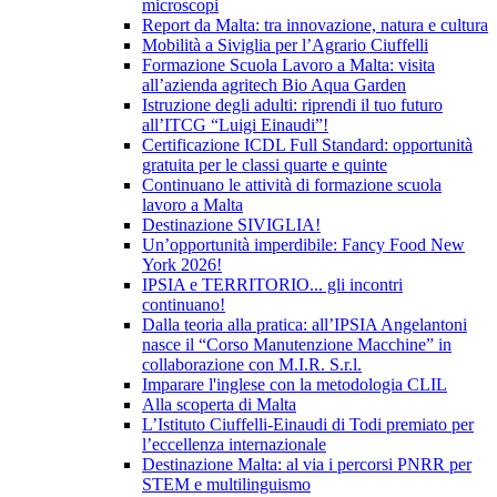
microscopi
Report da Malta: tra innovazione, natura e cultura
Mobilità a Siviglia per l’Agrario Ciuffelli
Formazione Scuola Lavoro a Malta: visita
all’azienda agritech Bio Aqua Garden
Istruzione degli adulti: riprendi il tuo futuro
all’ITCG “Luigi Einaudi”!
Certificazione ICDL Full Standard: opportunità
gratuita per le classi quarte e quinte
Continuano le attività di formazione scuola
lavoro a Malta
Destinazione SIVIGLIA!
Un’opportunità imperdibile: Fancy Food New
York 2026!
IPSIA e TERRITORIO... gli incontri
continuano!
Dalla teoria alla pratica: all’IPSIA Angelantoni
nasce il “Corso Manutenzione Macchine” in
collaborazione con M.I.R. S.r.l.
Imparare l'inglese con la metodologia CLIL
Alla scoperta di Malta
L’Istituto Ciuffelli-Einaudi di Todi premiato per
l’eccellenza internazionale
Destinazione Malta: al via i percorsi PNRR per
STEM e multilinguismo