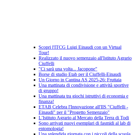
Scopri l'ITCG Luigi Einaudi con un Virtual
Tour!
Realizzato il nuovo semenzaio all'Istituto Agrario
Ciuffelli
"Ci sarà una volta... Jacopone"
Borse di studio Etab per il Ciuffelli-Einaudi
Un Giorno in Cantina AS 2025-26: Fruttaia
Una mattinata di condivisione e attività sportive
di gruppo!
Una mattinata tra giochi istruttivi di economia e
finanza!
ETAB Celebra l'Innovazione all'IIS "Ciuffelli -
Einaudi" per il "Progetto Semenzaio"
L’Istituto Agrario al Mercato della Terra di Todi
Sono arrivati nuovi esemplari di fasmidi al lab di
entomologia!
Una splendida giornata con i piccoli della scuola