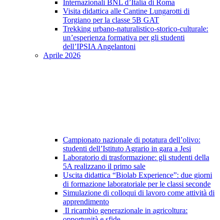
Internazionali BNL d’Italia di Roma
Visita didattica alle Cantine Lungarotti di
Torgiano per la classe 5B GAT
Trekking urbano-naturalistico-storico-culturale:
un’esperienza formativa per gli studenti
dell’IPSIA Angelantoni
Aprile 2026
Campionato nazionale di potatura dell’olivo:
studenti dell’Istituto Agrario in gara a Jesi
Laboratorio di trasformazione: gli studenti della
5A realizzano il primo sale
Uscita didattica “Biolab Experience”: due giorni
di formazione laboratoriale per le classi seconde
Simulazione di colloqui di lavoro come attività di
apprendimento
Il ricambio generazionale in agricoltura:
opportunità e sfide