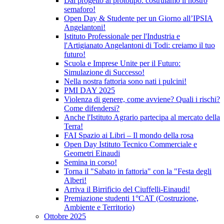
Dal progetto al prototipo: costruiamo il nostro
semaforo!
Open Day & Studente per un Giorno all’IPSIA
Angelantoni!
Istituto Professionale per l'Industria e
l'Artigianato Angelantoni di Todi: creiamo il tuo
futuro!
Scuola e Imprese Unite per il Futuro:
Simulazione di Successo!
Nella nostra fattoria sono nati i pulcini!
PMI DAY 2025
Violenza di genere, come avviene? Quali i rischi?
Come difendersi?
Anche l'Istituto Agrario partecipa al mercato della
Terra!
FAI Spazio ai Libri – Il mondo della rosa
Open Day Istituto Tecnico Commerciale e
Geometri Einaudi
Semina in corso!
Torna il "Sabato in fattoria" con la "Festa degli
Alberi!
Arriva il Birrificio del Ciuffelli-Einaudi!
Premiazione studenti 1°CAT (Costruzione,
Ambiente e Territorio)
Ottobre 2025