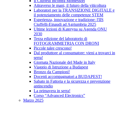
Il Ciuffelli incontra Montessori
Attraverso le mani, il futuro della viticoltura
Laboratori per la TRANSIZIONE DIGITALE e
il potenziamento delle competenze STEM
Esperienza, innovazione e tradizione: l'IIS
Ciuffelli-Einaudi ad Agriumbria 2025
Ultime lezioni di Kateryna su Agenda ONU
2030
Terza edizione del laboratorio di
FOTOGRAMMETRIA CON DRONI
Piccole talee crescono!
Dal produttore al consumatore: vieni a trovarci in
serra!
Giornata Nazionale del Made in Italy
Viaggio di Istruzione a Budapest
Bronzo da Campioni!
Docenti accompagnatori a BUDAPEST!
Sabato in Fattoria e la sicurezza e prevenzione
antincendio
La primavera in serra!
Corso “Advanced Electronics”
Marzo 2025