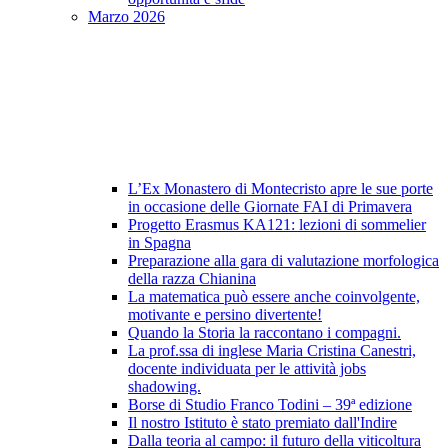
Marzo 2026
L’Ex Monastero di Montecristo apre le sue porte
in occasione delle Giornate FAI di Primavera
Progetto Erasmus KA121: lezioni di sommelier
in Spagna
Preparazione alla gara di valutazione morfologica
della razza Chianina
La matematica può essere anche coinvolgente,
motivante e persino divertente!
Quando la Storia la raccontano i compagni.
La prof.ssa di inglese Maria Cristina Canestri,
docente individuata per le attività jobs
shadowing.
Borse di Studio Franco Todini – 39ª edizione
Il nostro Istituto è stato premiato dall'Indire
Dalla teoria al campo: il futuro della viticoltura