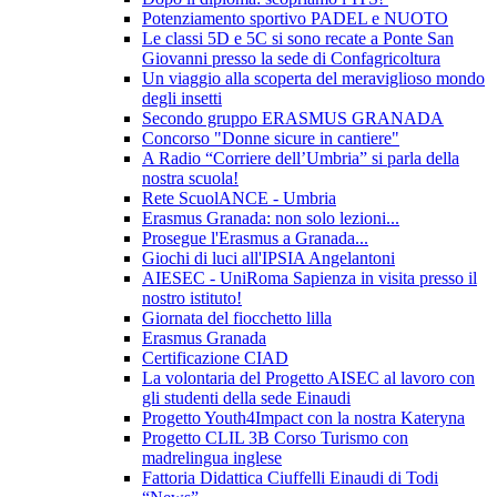
Potenziamento sportivo PADEL e NUOTO
Le classi 5D e 5C si sono recate a Ponte San
Giovanni presso la sede di Confagricoltura
Un viaggio alla scoperta del meraviglioso mondo
degli insetti
Secondo gruppo ERASMUS GRANADA
Concorso "Donne sicure in cantiere"
A Radio “Corriere dell’Umbria” si parla della
nostra scuola!
Rete ScuolANCE - Umbria
Erasmus Granada: non solo lezioni...
Prosegue l'Erasmus a Granada...
Giochi di luci all'IPSIA Angelantoni
AIESEC - UniRoma Sapienza in visita presso il
nostro istituto!
Giornata del fiocchetto lilla
Erasmus Granada
Certificazione CIAD
La volontaria del Progetto AISEC al lavoro con
gli studenti della sede Einaudi
Progetto Youth4Impact con la nostra Kateryna
Progetto CLIL 3B Corso Turismo con
madrelingua inglese
Fattoria Didattica Ciuffelli Einaudi di Todi