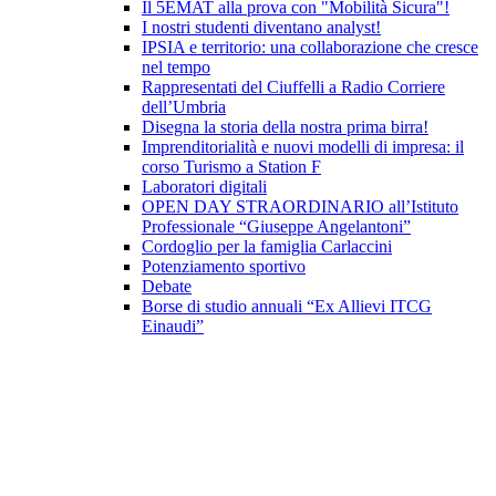
Il 5EMAT alla prova con "Mobilità Sicura"!
I nostri studenti diventano analyst!
IPSIA e territorio: una collaborazione che cresce
nel tempo
Rappresentati del Ciuffelli a Radio Corriere
dell’Umbria
Disegna la storia della nostra prima birra!
Imprenditorialità e nuovi modelli di impresa: il
corso Turismo a Station F
Laboratori digitali
OPEN DAY STRAORDINARIO all’Istituto
Professionale “Giuseppe Angelantoni”
Cordoglio per la famiglia Carlaccini
Potenziamento sportivo
Debate
Borse di studio annuali “Ex Allievi ITCG
Einaudi”