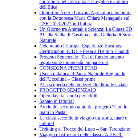
contributo nel Concorso su Legalità e Cultura
dell'Etica
Opportunità per i Giovani Agricoltori: Incontro
con la Dottoressa Maria Chiara Menaguale sul
CSR 2023-2027 in Umbria
Un Giorno tra Animali e Scienza: La Classe 3D
PT alla Stalla di Casalina e alla Galleria di Storia
Naturale
Celebrando l'Europa: Esperienze Erasmus,
Certificazioni ICDL e Festa all'Istituto Einaudi
Progetto Semenzaio: Test di funzionamento
regolazione luminosità lampade ok!
CONSEGNA PREMI ETAB
Uscita didattica al Parco Naturale Regionale
dell’Uccellina – Classi prime
Alla scoperta delle bellezze del litorale laziale
PROGETTO SEMENZAIO
Open day: la scuola per adulti
Sabato in fattoria!
Avvio del secondo anno del progetto “Con le
mani in Pasta”
Le classi seconde in viaggio tra storia, mare e
cultura!
Trekking al Trocco del Lupo – San Terenziano
Viaggio di istruzioni delle classi 2A-2B-2C