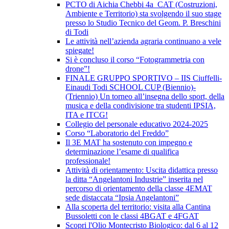
PCTO di Aichia Chebbi 4a_CAT (Costruzioni,
Ambiente e Territorio) sta svolgendo il suo stage
presso lo Studio Tecnico del Geom. P. Breschini
di Todi
Le attività nell’azienda agraria continuano a vele
spiegate!
Si è concluso il corso “Fotogrammetria con
drone”!
FINALE GRUPPO SPORTIVO – IIS Ciuffelli-
Einaudi Todi SCHOOL CUP (Biennio)-
(Triennio) Un torneo all’insegna dello sport, della
musica e della condivisione tra studenti IPSIA,
ITA e ITCG!
Collegio del personale educativo 2024-2025
Corso “Laboratorio del Freddo”
Il 3E MAT ha sostenuto con impegno e
determinazione l’esame di qualifica
professionale!
Attività di orientamento: Uscita didattica presso
la ditta “Angelantoni Industrie” inserita nel
percorso di orientamento della classe 4EMAT
sede distaccata “Ipsia Angelantoni”
Alla scoperta del territorio: visita alla Cantina
Bussoletti con le classi 4BGAT e 4FGAT
Scopri l'Olio Montecristo Biologico: dal 6 al 12