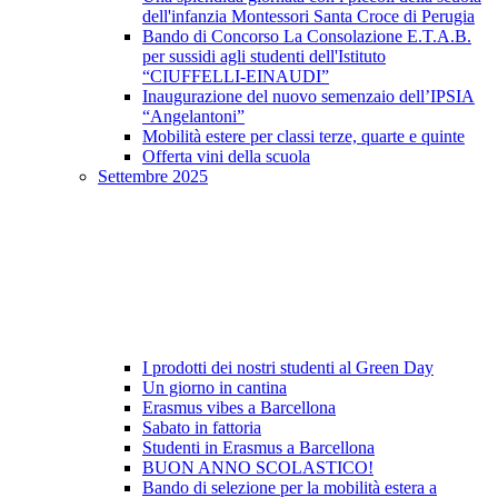
dell'infanzia Montessori Santa Croce di Perugia
Bando di Concorso La Consolazione E.T.A.B.
per sussidi agli studenti dell'Istituto
“CIUFFELLI-EINAUDI”
Inaugurazione del nuovo semenzaio dell’IPSIA
“Angelantoni”
Mobilità estere per classi terze, quarte e quinte
Offerta vini della scuola
Settembre 2025
I prodotti dei nostri studenti al Green Day
Un giorno in cantina
Erasmus vibes a Barcellona
Sabato in fattoria
Studenti in Erasmus a Barcellona
BUON ANNO SCOLASTICO!
Bando di selezione per la mobilità estera a