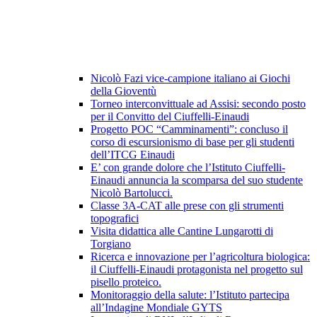
Nicolò Fazi vice-campione italiano ai Giochi
della Gioventù
Torneo interconvittuale ad Assisi: secondo posto
per il Convitto del Ciuffelli-Einaudi
Progetto POC “Camminamenti”: concluso il
corso di escursionismo di base per gli studenti
dell’ITCG Einaudi
E’ con grande dolore che l’Istituto Ciuffelli-
Einaudi annuncia la scomparsa del suo studente
Nicolò Bartolucci.
Classe 3A-CAT alle prese con gli strumenti
topografici
Visita didattica alle Cantine Lungarotti di
Torgiano
Ricerca e innovazione per l’agricoltura biologica:
il Ciuffelli-Einaudi protagonista nel progetto sul
pisello proteico.
Monitoraggio della salute: l’Istituto partecipa
all’Indagine Mondiale GYTS