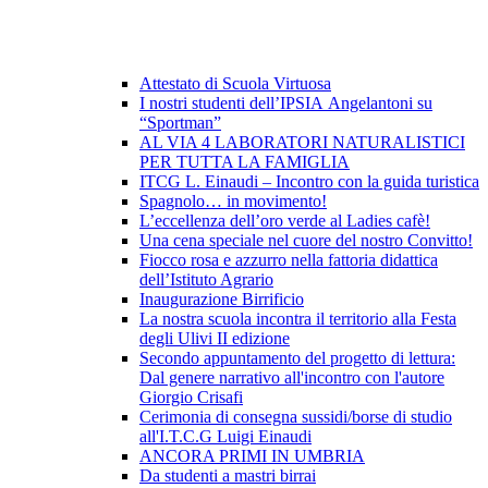
Attestato di Scuola Virtuosa
I nostri studenti dell’IPSIA Angelantoni su
“Sportman”
AL VIA 4 LABORATORI NATURALISTICI
PER TUTTA LA FAMIGLIA
ITCG L. Einaudi – Incontro con la guida turistica
Spagnolo… in movimento!
L’eccellenza dell’oro verde al Ladies cafè!
Una cena speciale nel cuore del nostro Convitto!
Fiocco rosa e azzurro nella fattoria didattica
dell’Istituto Agrario
Inaugurazione Birrificio
La nostra scuola incontra il territorio alla Festa
degli Ulivi II edizione
Secondo appuntamento del progetto di lettura:
Dal genere narrativo all'incontro con l'autore
Giorgio Crisafi
Cerimonia di consegna sussidi/borse di studio
all'I.T.C.G Luigi Einaudi
ANCORA PRIMI IN UMBRIA
Da studenti a mastri birrai