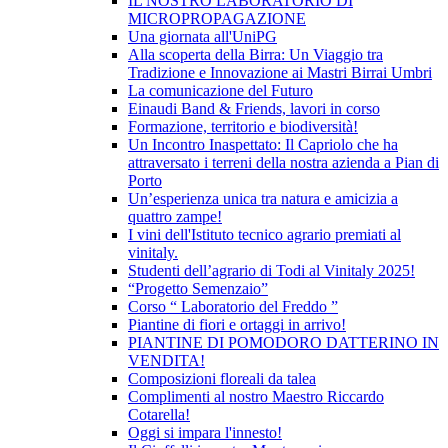
IL NOSTRO LABORATORIO DI
MICROPROPAGAZIONE
Una giornata all'UniPG
Alla scoperta della Birra: Un Viaggio tra
Tradizione e Innovazione ai Mastri Birrai Umbri
La comunicazione del Futuro
Einaudi Band & Friends, lavori in corso
Formazione, territorio e biodiversità!
Un Incontro Inaspettato: Il Capriolo che ha
attraversato i terreni della nostra azienda a Pian di
Porto
Un’esperienza unica tra natura e amicizia a
quattro zampe!
I vini dell'Istituto tecnico agrario premiati al
vinitaly.
Studenti dell’agrario di Todi al Vinitaly 2025!
“Progetto Semenzaio”
Corso “ Laboratorio del Freddo ”
Piantine di fiori e ortaggi in arrivo!
PIANTINE DI POMODORO DATTERINO IN
VENDITA!
Composizioni floreali da talea
Complimenti al nostro Maestro Riccardo
Cotarella!
Oggi si impara l'innesto!