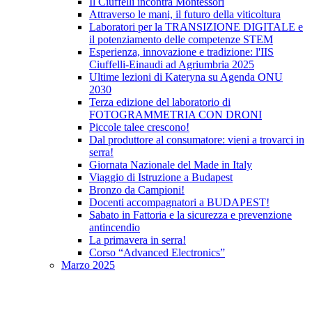
Il Ciuffelli incontra Montessori
Attraverso le mani, il futuro della viticoltura
Laboratori per la TRANSIZIONE DIGITALE e
il potenziamento delle competenze STEM
Esperienza, innovazione e tradizione: l'IIS
Ciuffelli-Einaudi ad Agriumbria 2025
Ultime lezioni di Kateryna su Agenda ONU
2030
Terza edizione del laboratorio di
FOTOGRAMMETRIA CON DRONI
Piccole talee crescono!
Dal produttore al consumatore: vieni a trovarci in
serra!
Giornata Nazionale del Made in Italy
Viaggio di Istruzione a Budapest
Bronzo da Campioni!
Docenti accompagnatori a BUDAPEST!
Sabato in Fattoria e la sicurezza e prevenzione
antincendio
La primavera in serra!
Corso “Advanced Electronics”
Marzo 2025