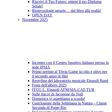
Riscrivi il Tuo Futuro: ottieni il tuo Diploma
Serale!
Biotecnologie agrarie… dal libro alla realtà!
OPEN DAY
Novembre 2025
Incontro con il Centro Sportivo Italiano presso la
sede IPSIA
Primo premio al Trivia Game su olio e olivo per
il secondo anno di fila!
Restyling del laboratorio musicale Einaudi Band
Festa dell'albero 2025
ITCG L. Einaudi AFM/SIA-CAT-TUR
Sulle tracce di Jacopone da Todi
Domenica vi aspettiamo a scuola!
Conclusione della Settimana in Natura – Classe
Seconda di Ponte Rio