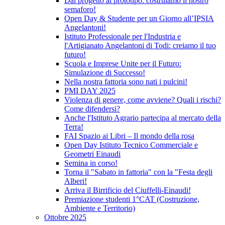
Dal progetto al prototipo: costruiamo il nostro
semaforo!
Open Day & Studente per un Giorno all’IPSIA
Angelantoni!
Istituto Professionale per l'Industria e
l'Artigianato Angelantoni di Todi: creiamo il tuo
futuro!
Scuola e Imprese Unite per il Futuro:
Simulazione di Successo!
Nella nostra fattoria sono nati i pulcini!
PMI DAY 2025
Violenza di genere, come avviene? Quali i rischi?
Come difendersi?
Anche l'Istituto Agrario partecipa al mercato della
Terra!
FAI Spazio ai Libri – Il mondo della rosa
Open Day Istituto Tecnico Commerciale e
Geometri Einaudi
Semina in corso!
Torna il "Sabato in fattoria" con la "Festa degli
Alberi!
Arriva il Birrificio del Ciuffelli-Einaudi!
Premiazione studenti 1°CAT (Costruzione,
Ambiente e Territorio)
Ottobre 2025