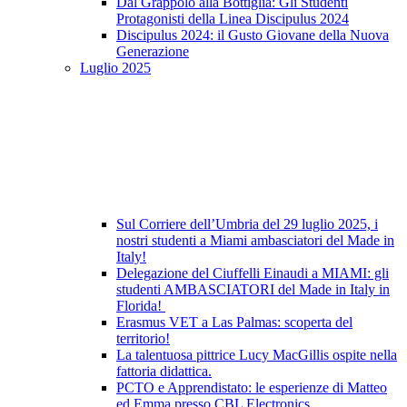
Dal Grappolo alla Bottiglia: Gli Studenti
Protagonisti della Linea Discipulus 2024
Discipulus 2024: il Gusto Giovane della Nuova
Generazione
Luglio 2025
Sul Corriere dell’Umbria del 29 luglio 2025, i
nostri studenti a Miami ambasciatori del Made in
Italy!
Delegazione del Ciuffelli Einaudi a MIAMI: gli
studenti AMBASCIATORI del Made in Italy in
Florida!
Erasmus VET a Las Palmas: scoperta del
territorio!
La talentuosa pittrice Lucy MacGillis ospite nella
fattoria didattica.
PCTO e Apprendistato: le esperienze di Matteo
ed Emma presso CBL Electronics