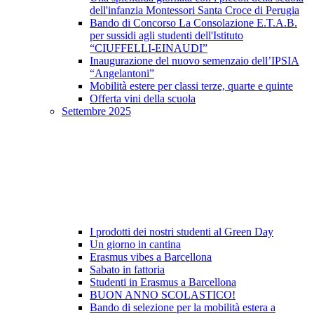
dell'infanzia Montessori Santa Croce di Perugia
Bando di Concorso La Consolazione E.T.A.B.
per sussidi agli studenti dell'Istituto
“CIUFFELLI-EINAUDI”
Inaugurazione del nuovo semenzaio dell’IPSIA
“Angelantoni”
Mobilità estere per classi terze, quarte e quinte
Offerta vini della scuola
Settembre 2025
I prodotti dei nostri studenti al Green Day
Un giorno in cantina
Erasmus vibes a Barcellona
Sabato in fattoria
Studenti in Erasmus a Barcellona
BUON ANNO SCOLASTICO!
Bando di selezione per la mobilità estera a