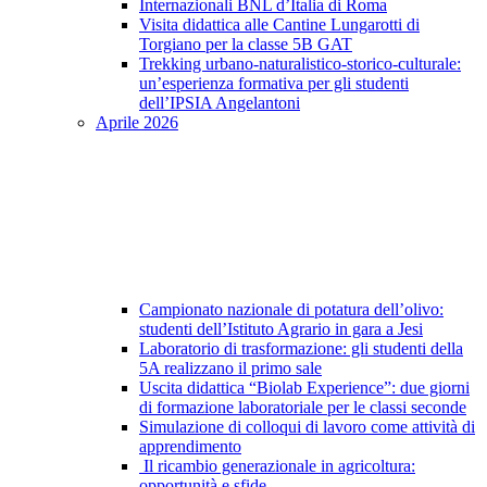
Internazionali BNL d’Italia di Roma
Visita didattica alle Cantine Lungarotti di
Torgiano per la classe 5B GAT
Trekking urbano-naturalistico-storico-culturale:
un’esperienza formativa per gli studenti
dell’IPSIA Angelantoni
Aprile 2026
Campionato nazionale di potatura dell’olivo:
studenti dell’Istituto Agrario in gara a Jesi
Laboratorio di trasformazione: gli studenti della
5A realizzano il primo sale
Uscita didattica “Biolab Experience”: due giorni
di formazione laboratoriale per le classi seconde
Simulazione di colloqui di lavoro come attività di
apprendimento
Il ricambio generazionale in agricoltura:
opportunità e sfide