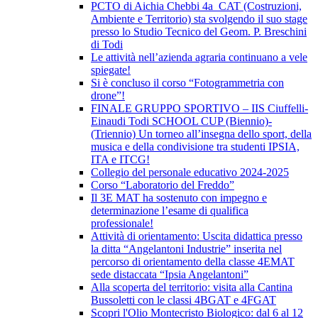
PCTO di Aichia Chebbi 4a_CAT (Costruzioni,
Ambiente e Territorio) sta svolgendo il suo stage
presso lo Studio Tecnico del Geom. P. Breschini
di Todi
Le attività nell’azienda agraria continuano a vele
spiegate!
Si è concluso il corso “Fotogrammetria con
drone”!
FINALE GRUPPO SPORTIVO – IIS Ciuffelli-
Einaudi Todi SCHOOL CUP (Biennio)-
(Triennio) Un torneo all’insegna dello sport, della
musica e della condivisione tra studenti IPSIA,
ITA e ITCG!
Collegio del personale educativo 2024-2025
Corso “Laboratorio del Freddo”
Il 3E MAT ha sostenuto con impegno e
determinazione l’esame di qualifica
professionale!
Attività di orientamento: Uscita didattica presso
la ditta “Angelantoni Industrie” inserita nel
percorso di orientamento della classe 4EMAT
sede distaccata “Ipsia Angelantoni”
Alla scoperta del territorio: visita alla Cantina
Bussoletti con le classi 4BGAT e 4FGAT
Scopri l'Olio Montecristo Biologico: dal 6 al 12