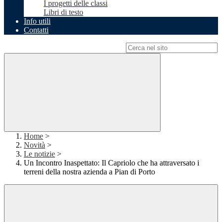
I progetti delle classi
Libri di testo
Info utili
Contatti
Campo di ricerca per le pagine del sito
Home
>
Novità
>
Le notizie
>
Un Incontro Inaspettato: Il Capriolo che ha attraversato i
terreni della nostra azienda a Pian di Porto