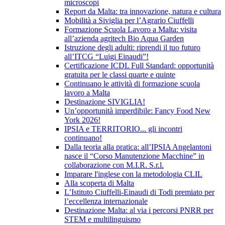
microscopi
Report da Malta: tra innovazione, natura e cultura
Mobilità a Siviglia per l’Agrario Ciuffelli
Formazione Scuola Lavoro a Malta: visita
all’azienda agritech Bio Aqua Garden
Istruzione degli adulti: riprendi il tuo futuro
all’ITCG “Luigi Einaudi”!
Certificazione ICDL Full Standard: opportunità
gratuita per le classi quarte e quinte
Continuano le attività di formazione scuola
lavoro a Malta
Destinazione SIVIGLIA!
Un’opportunità imperdibile: Fancy Food New
York 2026!
IPSIA e TERRITORIO... gli incontri
continuano!
Dalla teoria alla pratica: all’IPSIA Angelantoni
nasce il “Corso Manutenzione Macchine” in
collaborazione con M.I.R. S.r.l.
Imparare l'inglese con la metodologia CLIL
Alla scoperta di Malta
L’Istituto Ciuffelli-Einaudi di Todi premiato per
l’eccellenza internazionale
Destinazione Malta: al via i percorsi PNRR per
STEM e multilinguismo