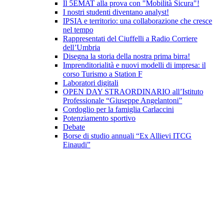
Il 5EMAT alla prova con "Mobilità Sicura"!
I nostri studenti diventano analyst!
IPSIA e territorio: una collaborazione che cresce
nel tempo
Rappresentati del Ciuffelli a Radio Corriere
dell’Umbria
Disegna la storia della nostra prima birra!
Imprenditorialità e nuovi modelli di impresa: il
corso Turismo a Station F
Laboratori digitali
OPEN DAY STRAORDINARIO all’Istituto
Professionale “Giuseppe Angelantoni”
Cordoglio per la famiglia Carlaccini
Potenziamento sportivo
Debate
Borse di studio annuali “Ex Allievi ITCG
Einaudi”