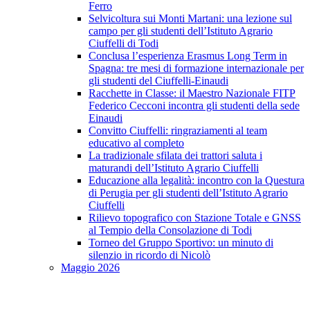
Ferro
Selvicoltura sui Monti Martani: una lezione sul
campo per gli studenti dell’Istituto Agrario
Ciuffelli di Todi
Conclusa l’esperienza Erasmus Long Term in
Spagna: tre mesi di formazione internazionale per
gli studenti del Ciuffelli-Einaudi
Racchette in Classe: il Maestro Nazionale FITP
Federico Cecconi incontra gli studenti della sede
Einaudi
Convitto Ciuffelli: ringraziamenti al team
educativo al completo
La tradizionale sfilata dei trattori saluta i
maturandi dell’Istituto Agrario Ciuffelli
Educazione alla legalità: incontro con la Questura
di Perugia per gli studenti dell’Istituto Agrario
Ciuffelli
Rilievo topografico con Stazione Totale e GNSS
al Tempio della Consolazione di Todi
Torneo del Gruppo Sportivo: un minuto di
silenzio in ricordo di Nicolò
Maggio 2026