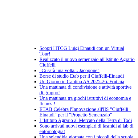
Scopri l'ITCG Luigi Einaudi con un Virtual
Tour!
Realizzato il nuovo semenzaio all'Istituto Agrario
Ciuffelli
"Ci sarà una volta... Jacopone"
Borse di studio Etab per il Ciuffelli-Einaudi
Un Giorno in Cantina AS 2025-26: Fruttaia
Una mattinata di condivisione e attività sportive
di gruppo!
Una mattinata tra giochi istruttivi di economia e
finanza!
ETAB Celebra l'Innovazione all'IIS "Ciuffelli -
Einaudi" per il "Progetto Semenzaio"
L’Istituto Agrario al Mercato della Terra di Todi
Sono arrivati nuovi esemplari di fasmidi al lab di
entomologia!
Una splendida giornata con i piccoli della scuola