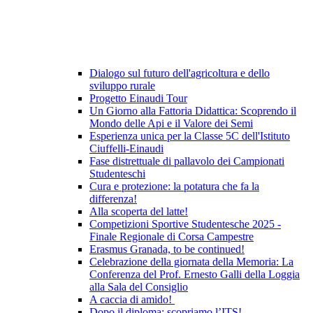
Dialogo sul futuro dell'agricoltura e dello
sviluppo rurale
Progetto Einaudi Tour
Un Giorno alla Fattoria Didattica: Scoprendo il
Mondo delle Api e il Valore dei Semi
Esperienza unica per la Classe 5C dell'Istituto
Ciuffelli-Einaudi
Fase distrettuale di pallavolo dei Campionati
Studenteschi
Cura e protezione: la potatura che fa la
differenza!
Alla scoperta del latte!
Competizioni Sportive Studentesche 2025 -
Finale Regionale di Corsa Campestre
Erasmus Granada, to be continued!
Celebrazione della giornata della Memoria: La
Conferenza del Prof. Ernesto Galli della Loggia
alla Sala del Consiglio
A caccia di amido!
Dopo il diploma: scopriamo l’ITS!