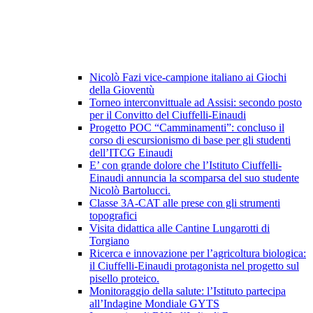
Nicolò Fazi vice-campione italiano ai Giochi
della Gioventù
Torneo interconvittuale ad Assisi: secondo posto
per il Convitto del Ciuffelli-Einaudi
Progetto POC “Camminamenti”: concluso il
corso di escursionismo di base per gli studenti
dell’ITCG Einaudi
E’ con grande dolore che l’Istituto Ciuffelli-
Einaudi annuncia la scomparsa del suo studente
Nicolò Bartolucci.
Classe 3A-CAT alle prese con gli strumenti
topografici
Visita didattica alle Cantine Lungarotti di
Torgiano
Ricerca e innovazione per l’agricoltura biologica:
il Ciuffelli-Einaudi protagonista nel progetto sul
pisello proteico.
Monitoraggio della salute: l’Istituto partecipa
all’Indagine Mondiale GYTS