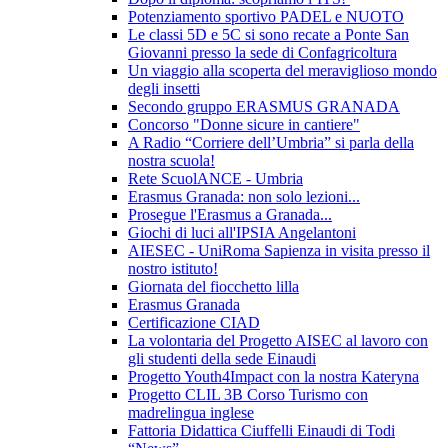
Potenziamento sportivo PADEL e NUOTO
Le classi 5D e 5C si sono recate a Ponte San
Giovanni presso la sede di Confagricoltura
Un viaggio alla scoperta del meraviglioso mondo
degli insetti
Secondo gruppo ERASMUS GRANADA
Concorso "Donne sicure in cantiere"
A Radio “Corriere dell’Umbria” si parla della
nostra scuola!
Rete ScuolANCE - Umbria
Erasmus Granada: non solo lezioni...
Prosegue l'Erasmus a Granada...
Giochi di luci all'IPSIA Angelantoni
AIESEC - UniRoma Sapienza in visita presso il
nostro istituto!
Giornata del fiocchetto lilla
Erasmus Granada
Certificazione CIAD
La volontaria del Progetto AISEC al lavoro con
gli studenti della sede Einaudi
Progetto Youth4Impact con la nostra Kateryna
Progetto CLIL 3B Corso Turismo con
madrelingua inglese
Fattoria Didattica Ciuffelli Einaudi di Todi