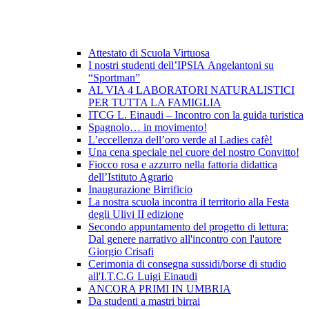
Attestato di Scuola Virtuosa
I nostri studenti dell’IPSIA Angelantoni su
“Sportman”
AL VIA 4 LABORATORI NATURALISTICI
PER TUTTA LA FAMIGLIA
ITCG L. Einaudi – Incontro con la guida turistica
Spagnolo… in movimento!
L’eccellenza dell’oro verde al Ladies cafè!
Una cena speciale nel cuore del nostro Convitto!
Fiocco rosa e azzurro nella fattoria didattica
dell’Istituto Agrario
Inaugurazione Birrificio
La nostra scuola incontra il territorio alla Festa
degli Ulivi II edizione
Secondo appuntamento del progetto di lettura:
Dal genere narrativo all'incontro con l'autore
Giorgio Crisafi
Cerimonia di consegna sussidi/borse di studio
all'I.T.C.G Luigi Einaudi
ANCORA PRIMI IN UMBRIA
Da studenti a mastri birrai