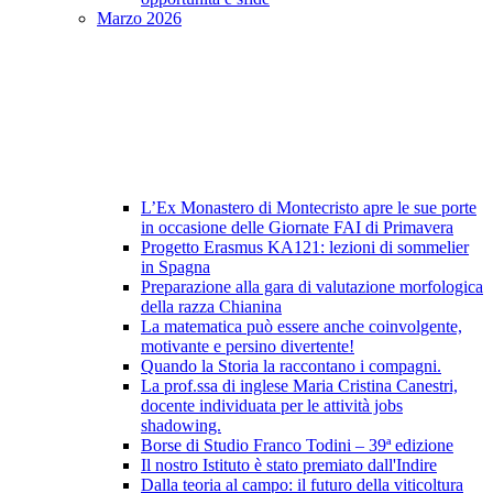
Marzo 2026
L’Ex Monastero di Montecristo apre le sue porte
in occasione delle Giornate FAI di Primavera
Progetto Erasmus KA121: lezioni di sommelier
in Spagna
Preparazione alla gara di valutazione morfologica
della razza Chianina
La matematica può essere anche coinvolgente,
motivante e persino divertente!
Quando la Storia la raccontano i compagni.
La prof.ssa di inglese Maria Cristina Canestri,
docente individuata per le attività jobs
shadowing.
Borse di Studio Franco Todini – 39ª edizione
Il nostro Istituto è stato premiato dall'Indire
Dalla teoria al campo: il futuro della viticoltura