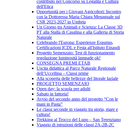
contributo nel Concorso su Legalità e Cultura
dell'Etica
Opportunità per i Giovani Agricoltori: Incontro
con la Dottoressa Maria Chiara Menaguale sul
CSR 2023-2027 in Umbria
Un Giorno tra Animali e Scienza: La Classe 3D
PT alla Stalla di Casalina e alla Galleria di Storia
Naturale
Celebrando l'Europa: Esperienze Erasmus,
Certificazioni ICDL e Festa all'Istituto Einaudi
Progetto Semenzaio: Test di funzionamento
regolazione luminosità lampade ok!
CONSEGNA PREMI ETAB
Uscita didattica al Parco Naturale Regionale
dell’Uccellina – Classi prime
Alla scoperta delle bellezze del litorale laziale
PROGETTO SEMENZAIO
Open day: la scuola per adulti
Sabato in fattoria!
Avvio del secondo anno del progetto “Con le
mani in Pasta”
Le classi seconde in viaggio tra storia, mare e
cultura!
Trekking al Trocco del Lupo – San Terenziano
Viaggio di istruzioni delle classi 2A-2B-2C