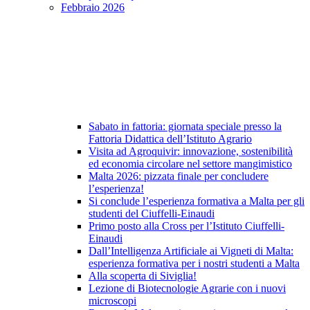
Febbraio 2026
Sabato in fattoria: giornata speciale presso la
Fattoria Didattica dell’Istituto Agrario
Visita ad Agroquivir: innovazione, sostenibilità
ed economia circolare nel settore mangimistico
Malta 2026: pizzata finale per concludere
l’esperienza!
Si conclude l’esperienza formativa a Malta per gli
studenti del Ciuffelli-Einaudi
Primo posto alla Cross per l’Istituto Ciuffelli-
Einaudi
Dall’Intelligenza Artificiale ai Vigneti di Malta:
esperienza formativa per i nostri studenti a Malta
Alla scoperta di Siviglia!
Lezione di Biotecnologie Agrarie con i nuovi
microscopi