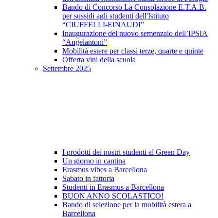
Bando di Concorso La Consolazione E.T.A.B.
per sussidi agli studenti dell'Istituto
“CIUFFELLI-EINAUDI”
Inaugurazione del nuovo semenzaio dell’IPSIA
“Angelantoni”
Mobilità estere per classi terze, quarte e quinte
Offerta vini della scuola
Settembre 2025
I prodotti dei nostri studenti al Green Day
Un giorno in cantina
Erasmus vibes a Barcellona
Sabato in fattoria
Studenti in Erasmus a Barcellona
BUON ANNO SCOLASTICO!
Bando di selezione per la mobilità estera a
Barcellona