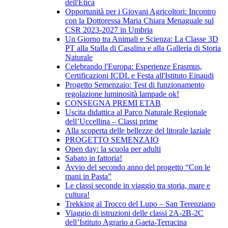
dell'Etica
Opportunità per i Giovani Agricoltori: Incontro
con la Dottoressa Maria Chiara Menaguale sul
CSR 2023-2027 in Umbria
Un Giorno tra Animali e Scienza: La Classe 3D
PT alla Stalla di Casalina e alla Galleria di Storia
Naturale
Celebrando l'Europa: Esperienze Erasmus,
Certificazioni ICDL e Festa all'Istituto Einaudi
Progetto Semenzaio: Test di funzionamento
regolazione luminosità lampade ok!
CONSEGNA PREMI ETAB
Uscita didattica al Parco Naturale Regionale
dell’Uccellina – Classi prime
Alla scoperta delle bellezze del litorale laziale
PROGETTO SEMENZAIO
Open day: la scuola per adulti
Sabato in fattoria!
Avvio del secondo anno del progetto “Con le
mani in Pasta”
Le classi seconde in viaggio tra storia, mare e
cultura!
Trekking al Trocco del Lupo – San Terenziano
Viaggio di istruzioni delle classi 2A-2B-2C
dell’Istituto Agrario a Gaeta-Terracina