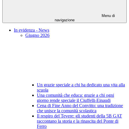
Menu di
navigazione
In evidenza - News
Giugno 2026
Un grazie speciale a chi ha dedicato una vita alla
scuola
Una comunità che educa: grazie a chi ogni
giorno rende speciale il Ciuffelli-Einaudi
Cena di Fine Anno del Convitto: una tradizione
che unisce la comunità scolastica
Il respiro del Tevere: gli studenti della 5B GAT
raccontano la storia e la rinascita del Ponte di
Ferro