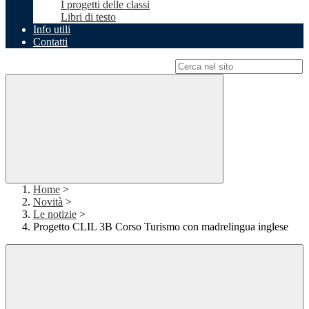
I progetti delle classi
Libri di testo
Info utili
Contatti
Campo di ricerca per le pagine del sito
Home
>
Novità
>
Le notizie
>
Progetto CLIL 3B Corso Turismo con madrelingua inglese