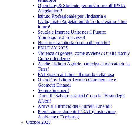
semaforo!
Open Day & Studente per un Giorno all’IPSIA
Angelantoni!
Istituto Professionale per l'Industria e
l'Artigianato Angelantoni di Todi: creiamo il tuo
futuro!
Scuola e Imprese Unite per il Futuro:
Simulazione di Successo!
Nella nostra fattoria sono nati i pulcini!
PMI DAY 2025
Violenza di genere, come avviene? Quali i rischi?
Come difendersi?
Anche l'Istituto Agrario partecipa al mercato della
Terra!
FAI Spazio ai Libri – Il mondo della rosa
Open Day Istituto Tecnico Commerciale e
Geometri Einaudi
Semina in corso!
Torna il "Sabato in fattoria" con la "Festa degli
Alberi!
Arriva il Birrificio del Ciuffelli-Einaudi!
Premiazione studenti 1°CAT (Costruzione,
Ambiente e Territorio)
Ottobre 2025