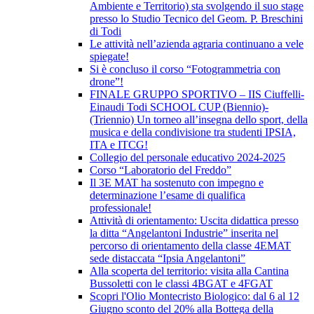
Ambiente e Territorio) sta svolgendo il suo stage
presso lo Studio Tecnico del Geom. P. Breschini
di Todi
Le attività nell’azienda agraria continuano a vele
spiegate!
Si è concluso il corso “Fotogrammetria con
drone”!
FINALE GRUPPO SPORTIVO – IIS Ciuffelli-
Einaudi Todi SCHOOL CUP (Biennio)-
(Triennio) Un torneo all’insegna dello sport, della
musica e della condivisione tra studenti IPSIA,
ITA e ITCG!
Collegio del personale educativo 2024-2025
Corso “Laboratorio del Freddo”
Il 3E MAT ha sostenuto con impegno e
determinazione l’esame di qualifica
professionale!
Attività di orientamento: Uscita didattica presso
la ditta “Angelantoni Industrie” inserita nel
percorso di orientamento della classe 4EMAT
sede distaccata “Ipsia Angelantoni”
Alla scoperta del territorio: visita alla Cantina
Bussoletti con le classi 4BGAT e 4FGAT
Scopri l'Olio Montecristo Biologico: dal 6 al 12
Giugno sconto del 20% alla Bottega della