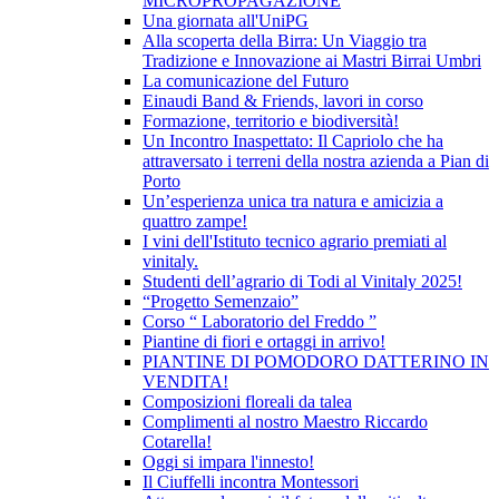
MICROPROPAGAZIONE
Una giornata all'UniPG
Alla scoperta della Birra: Un Viaggio tra
Tradizione e Innovazione ai Mastri Birrai Umbri
La comunicazione del Futuro
Einaudi Band & Friends, lavori in corso
Formazione, territorio e biodiversità!
Un Incontro Inaspettato: Il Capriolo che ha
attraversato i terreni della nostra azienda a Pian di
Porto
Un’esperienza unica tra natura e amicizia a
quattro zampe!
I vini dell'Istituto tecnico agrario premiati al
vinitaly.
Studenti dell’agrario di Todi al Vinitaly 2025!
“Progetto Semenzaio”
Corso “ Laboratorio del Freddo ”
Piantine di fiori e ortaggi in arrivo!
PIANTINE DI POMODORO DATTERINO IN
VENDITA!
Composizioni floreali da talea
Complimenti al nostro Maestro Riccardo
Cotarella!
Oggi si impara l'innesto!
Il Ciuffelli incontra Montessori