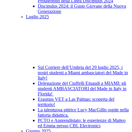
Protagonisti della Linea Discipulus 2024
Discipulus 2024: il Gusto Giovane della Nuova
Generazione
Luglio 2025
Sul Corriere dell’Umbria del 29 luglio 2025, i
nostri studenti a Miami ambasciatori del Made in
Italy!
Delegazione del Ciuffelli Einaudi a MIAMI: gli
studenti AMBASCIATORI del Made in Italy in
Florida!
Erasmus VET a Las Palmas: scoperta del
territorio!
La talentuosa pittrice Lucy MacGillis ospite nella
fattoria didattica.
PCTO e Apprendistato: le esperienze di Matteo
ed Emma presso CBL Electronics
Giugno 2025