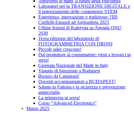
Attraverso le mani, il futuro della viticoltura
Laboratori per la TRANSIZIONE DIGITALE e
il potenziamento delle competenze STEM
Esperienza, innovazione e tradizione: l'IIS
Ciuffelli-Einaudi ad Agriumbria 2025
Ultime lezioni di Kateryna su Agenda ONU
2030
Terza edizione del laboratorio di
FOTOGRAMMETRIA CON DRONI
Piccole talee crescono!
Dal produttore al consumatore: vieni a trovarci in
serra!
Giornata Nazionale del Made in Italy
Viaggio di Istruzione a Budapest
Bronzo da Campioni!
Docenti accompagnatori a BUDAPEST!
Sabato in Fattoria e la sicurezza e prevenzione
antincendio
La primavera in serra!
Corso “Advanced Electronics”
Marzo 2025