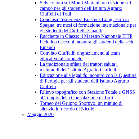
Selvicoltura sui Monti Martani: una lezione sul
campo per gli studenti dell’Istituto Agrario
Ciuffelli di Todi
Conclusa l’esperienza Erasmus Long Term in
Spagna: tre mesi di formazione internazionale per
gli studenti del Ciuffelli-Einaudi
Racchette in Classe: il Maestro Nazionale FITP
Federico Cecconi incontra gli studenti della sede
Einaudi
Convitto Ciuffelli: ringraziamenti al team
educativo al completo
La tradizionale sfilata dei trattori saluta i
maturandi dell’Istituto Agrario Ciuffelli
Educazione alla legalità: incontro con la Questura
di Perugia per gli studenti dell’Istituto Agrario
Ciuffelli
Rilievo topografico con Stazione Totale e GNSS
al Tempio della Consolazione di Todi
Torneo del Gruppo Sportivo: un minuto di
silenzio in ricordo di Nicolò
Maggio 2026