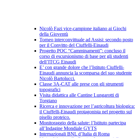
Nicolò Fazi vice-campione italiano ai Giochi
della Gioventù
Torneo interconvittuale ad Assisi: secondo posto
per il Convitto del Ciuffelli-Einaudi
Progetto POC “Camminamenti”: concluso il
corso di escursionismo di base per gli studenti
dell’ITCG Einaudi
E’ con grande dolore che l’Istituto Ciuffelli-
Einaudi annuncia la scomparsa del suo studente
Nicolò Bartolucci.
Classe 3A-CAT alle prese con gli strumenti
topografici
Visita didattica alle Cantine Lungarotti di
Torgiano
Ricerca e innovazione per l’agricoltura biologica:
il Ciuffelli-Einaudi protagonista nel progetto sul
pisello proteico.
Monitoraggio della salute: l’Istituto partecipa
all’Indagine Mondiale GYTS
Internazionali BNL d’Italia di Roma