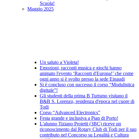
Scuola!
Maggio 2025
Un saluto a Violeta!
Emozioni, racconti musica e giochi hanno
animato l'evento ‘Racconti d'Europa!’ che come
ogni anno si è svolto presso la sede Einaudi
Si è concluso con successo il corso “Modulistica
digitale”!
Gli studenti della prima B Turismo visitano il
B&B S. Lorenzo, residenza d'epoca nel cuore di
Todi
Corso “Advanced Electronics”
Festa grande e inclusiva a Pian di Porto!
L'alunno Tiziano Proietti (3BC) riceve un
riconoscimento dal Rotary Club di Todi per il suo
contributo nel Concorso su Legalità e Cultura