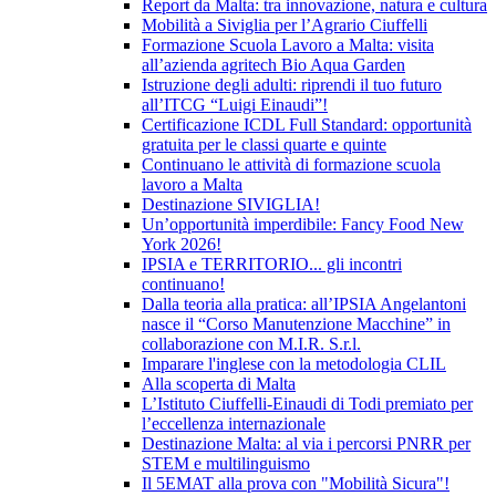
Report da Malta: tra innovazione, natura e cultura
Mobilità a Siviglia per l’Agrario Ciuffelli
Formazione Scuola Lavoro a Malta: visita
all’azienda agritech Bio Aqua Garden
Istruzione degli adulti: riprendi il tuo futuro
all’ITCG “Luigi Einaudi”!
Certificazione ICDL Full Standard: opportunità
gratuita per le classi quarte e quinte
Continuano le attività di formazione scuola
lavoro a Malta
Destinazione SIVIGLIA!
Un’opportunità imperdibile: Fancy Food New
York 2026!
IPSIA e TERRITORIO... gli incontri
continuano!
Dalla teoria alla pratica: all’IPSIA Angelantoni
nasce il “Corso Manutenzione Macchine” in
collaborazione con M.I.R. S.r.l.
Imparare l'inglese con la metodologia CLIL
Alla scoperta di Malta
L’Istituto Ciuffelli-Einaudi di Todi premiato per
l’eccellenza internazionale
Destinazione Malta: al via i percorsi PNRR per
STEM e multilinguismo
Il 5EMAT alla prova con "Mobilità Sicura"!