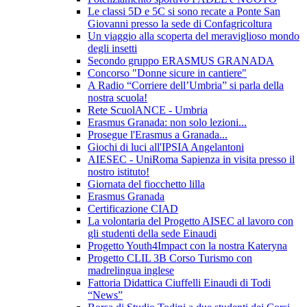
Le classi 5D e 5C si sono recate a Ponte San
Giovanni presso la sede di Confagricoltura
Un viaggio alla scoperta del meraviglioso mondo
degli insetti
Secondo gruppo ERASMUS GRANADA
Concorso "Donne sicure in cantiere"
A Radio “Corriere dell’Umbria” si parla della
nostra scuola!
Rete ScuolANCE - Umbria
Erasmus Granada: non solo lezioni...
Prosegue l'Erasmus a Granada...
Giochi di luci all'IPSIA Angelantoni
AIESEC - UniRoma Sapienza in visita presso il
nostro istituto!
Giornata del fiocchetto lilla
Erasmus Granada
Certificazione CIAD
La volontaria del Progetto AISEC al lavoro con
gli studenti della sede Einaudi
Progetto Youth4Impact con la nostra Kateryna
Progetto CLIL 3B Corso Turismo con
madrelingua inglese
Fattoria Didattica Ciuffelli Einaudi di Todi
“News”