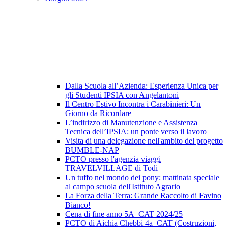
Dalla Scuola all’Azienda: Esperienza Unica per
gli Studenti IPSIA con Angelantoni
Il Centro Estivo Incontra i Carabinieri: Un
Giorno da Ricordare
L’indirizzo di Manutenzione e Assistenza
Tecnica dell’IPSIA: un ponte verso il lavoro
Visita di una delegazione nell'ambito del progetto
BUMBLE-NAP
PCTO presso l'agenzia viaggi
TRAVELVILLAGE di Todi
Un tuffo nel mondo dei pony: mattinata speciale
al campo scuola dell'Istituto Agrario
La Forza della Terra: Grande Raccolto di Favino
Bianco!
Cena di fine anno 5A_CAT 2024/25
PCTO di Aichia Chebbi 4a_CAT (Costruzioni,