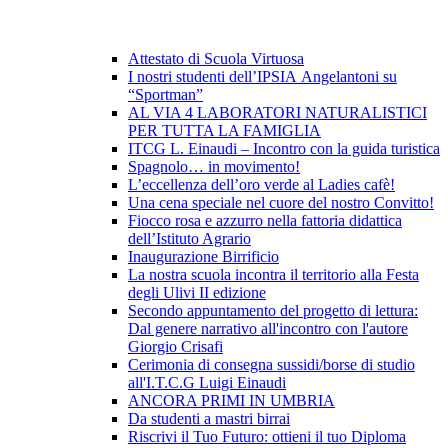
Attestato di Scuola Virtuosa
I nostri studenti dell’IPSIA Angelantoni su
“Sportman”
AL VIA 4 LABORATORI NATURALISTICI
PER TUTTA LA FAMIGLIA
ITCG L. Einaudi – Incontro con la guida turistica
Spagnolo… in movimento!
L’eccellenza dell’oro verde al Ladies cafè!
Una cena speciale nel cuore del nostro Convitto!
Fiocco rosa e azzurro nella fattoria didattica
dell’Istituto Agrario
Inaugurazione Birrificio
La nostra scuola incontra il territorio alla Festa
degli Ulivi II edizione
Secondo appuntamento del progetto di lettura:
Dal genere narrativo all'incontro con l'autore
Giorgio Crisafi
Cerimonia di consegna sussidi/borse di studio
all'I.T.C.G Luigi Einaudi
ANCORA PRIMI IN UMBRIA
Da studenti a mastri birrai
Riscrivi il Tuo Futuro: ottieni il tuo Diploma