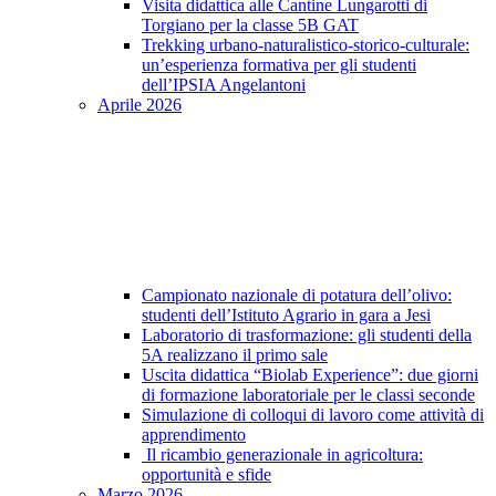
Visita didattica alle Cantine Lungarotti di
Torgiano per la classe 5B GAT
Trekking urbano-naturalistico-storico-culturale:
un’esperienza formativa per gli studenti
dell’IPSIA Angelantoni
Aprile 2026
Campionato nazionale di potatura dell’olivo:
studenti dell’Istituto Agrario in gara a Jesi
Laboratorio di trasformazione: gli studenti della
5A realizzano il primo sale
Uscita didattica “Biolab Experience”: due giorni
di formazione laboratoriale per le classi seconde
Simulazione di colloqui di lavoro come attività di
apprendimento
Il ricambio generazionale in agricoltura:
opportunità e sfide
Marzo 2026