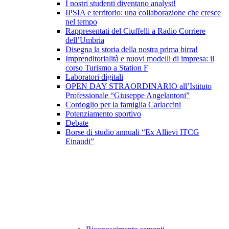
I nostri studenti diventano analyst!
IPSIA e territorio: una collaborazione che cresce
nel tempo
Rappresentati del Ciuffelli a Radio Corriere
dell’Umbria
Disegna la storia della nostra prima birra!
Imprenditorialità e nuovi modelli di impresa: il
corso Turismo a Station F
Laboratori digitali
OPEN DAY STRAORDINARIO all’Istituto
Professionale “Giuseppe Angelantoni”
Cordoglio per la famiglia Carlaccini
Potenziamento sportivo
Debate
Borse di studio annuali “Ex Allievi ITCG
Einaudi”