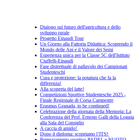
Dialogo sul futuro dell'agricoltura e dello
sviluppo rurale
Progetto Einaudi Tour
Un Giorno alla Fattoria Didattica: Scoprendo il
Mondo delle Api e il Valore dei Semi
Esperienza unica per la Classe 5C dell'Istituto
Ciuffelli-Einaudi
Fase distrettuale di pallavolo dei Campionati
Studenteschi
Cura e protezione: la potatura che fa la
differenza!
Alla scoperta del latte!
Competizioni Sportive Studentesche 2025 -
Finale Regionale di Corsa Campestre
Erasmus Granada, to be continued!
Celebrazione della giornata della Memoria: La
Conferenza del Prof. Ernesto Galli della Loggia
alla Sala del Consiglio
A caccia di amido!
Dopo il diploma: scopriamo l’ITS!
Potenziamento sportivo PADEL e NUOTO