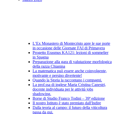
L’Ex Monastero di Montecristo apre le sue porte
in occasione delle Giornate FAI di Primavera
Progetto Erasmus KA121: lezioni di sommelier
in Spagna
Preparazione alla gara di valutazione morfologica
della razza Chianina
La matematica può essere anche coinvolgente,
motivante e persino divertente!
Quando la Storia la raccontano i compagni.
La prof.ssa di inglese Maria Cristina Canestri,
docente individuata per le attività jobs
shadowing.
Borse di Studio Franco Todini – 39ª edizione
Il nostro Istituto è stato premiato dall'Indire
Dalla teoria al campo: il futuro della viticoltura
passa da qui.