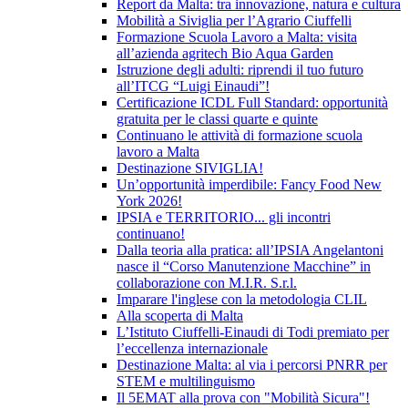
Report da Malta: tra innovazione, natura e cultura
Mobilità a Siviglia per l’Agrario Ciuffelli
Formazione Scuola Lavoro a Malta: visita
all’azienda agritech Bio Aqua Garden
Istruzione degli adulti: riprendi il tuo futuro
all’ITCG “Luigi Einaudi”!
Certificazione ICDL Full Standard: opportunità
gratuita per le classi quarte e quinte
Continuano le attività di formazione scuola
lavoro a Malta
Destinazione SIVIGLIA!
Un’opportunità imperdibile: Fancy Food New
York 2026!
IPSIA e TERRITORIO... gli incontri
continuano!
Dalla teoria alla pratica: all’IPSIA Angelantoni
nasce il “Corso Manutenzione Macchine” in
collaborazione con M.I.R. S.r.l.
Imparare l'inglese con la metodologia CLIL
Alla scoperta di Malta
L’Istituto Ciuffelli-Einaudi di Todi premiato per
l’eccellenza internazionale
Destinazione Malta: al via i percorsi PNRR per
STEM e multilinguismo
Il 5EMAT alla prova con "Mobilità Sicura"!