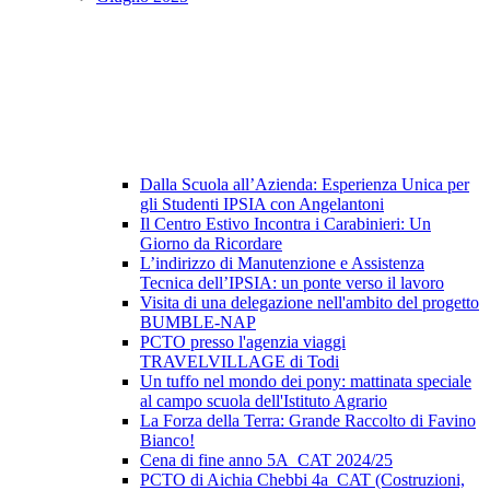
Dalla Scuola all’Azienda: Esperienza Unica per
gli Studenti IPSIA con Angelantoni
Il Centro Estivo Incontra i Carabinieri: Un
Giorno da Ricordare
L’indirizzo di Manutenzione e Assistenza
Tecnica dell’IPSIA: un ponte verso il lavoro
Visita di una delegazione nell'ambito del progetto
BUMBLE-NAP
PCTO presso l'agenzia viaggi
TRAVELVILLAGE di Todi
Un tuffo nel mondo dei pony: mattinata speciale
al campo scuola dell'Istituto Agrario
La Forza della Terra: Grande Raccolto di Favino
Bianco!
Cena di fine anno 5A_CAT 2024/25
PCTO di Aichia Chebbi 4a_CAT (Costruzioni,