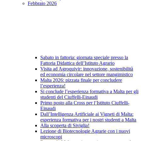
Febbraio 2026
Sabato in fattoria: giornata speciale presso la
Fattoria Didattica dell’Istituto Agrario
Visita ad Agroquivir: innovazione, sostenibilità
ed economia circolare nel settore mangimistico
Malta 2026: pizzata finale per concludere
l’esperienza!
Si conclude l’esperienza formativa a Malta per gli
studenti del Ciuffelli-Einaudi
Primo posto alla Cross per l’Istituto Ciuffelli-
Einaudi
Dall’Intelligenza Artificiale ai Vigneti di Malta:
esperienza formativa per i nostri studenti a Malta
Alla scoperta di Siviglia!
Lezione di Biotecnologie Agrarie con i nuovi
microscopi