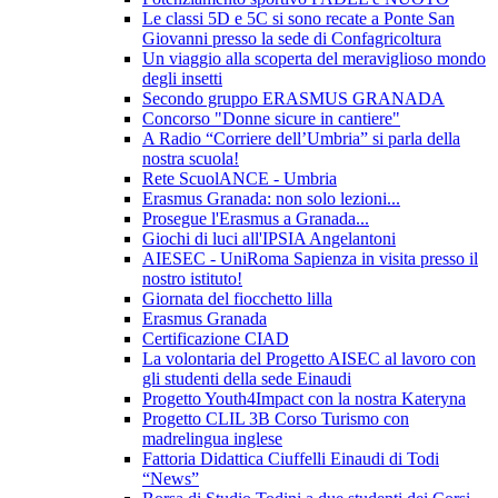
Le classi 5D e 5C si sono recate a Ponte San
Giovanni presso la sede di Confagricoltura
Un viaggio alla scoperta del meraviglioso mondo
degli insetti
Secondo gruppo ERASMUS GRANADA
Concorso "Donne sicure in cantiere"
A Radio “Corriere dell’Umbria” si parla della
nostra scuola!
Rete ScuolANCE - Umbria
Erasmus Granada: non solo lezioni...
Prosegue l'Erasmus a Granada...
Giochi di luci all'IPSIA Angelantoni
AIESEC - UniRoma Sapienza in visita presso il
nostro istituto!
Giornata del fiocchetto lilla
Erasmus Granada
Certificazione CIAD
La volontaria del Progetto AISEC al lavoro con
gli studenti della sede Einaudi
Progetto Youth4Impact con la nostra Kateryna
Progetto CLIL 3B Corso Turismo con
madrelingua inglese
Fattoria Didattica Ciuffelli Einaudi di Todi
“News”