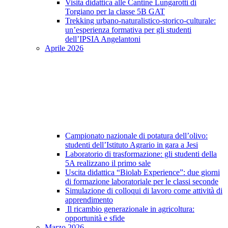
Visita didattica alle Cantine Lungarotti di
Torgiano per la classe 5B GAT
Trekking urbano-naturalistico-storico-culturale:
un’esperienza formativa per gli studenti
dell’IPSIA Angelantoni
Aprile 2026
Campionato nazionale di potatura dell’olivo:
studenti dell’Istituto Agrario in gara a Jesi
Laboratorio di trasformazione: gli studenti della
5A realizzano il primo sale
Uscita didattica “Biolab Experience”: due giorni
di formazione laboratoriale per le classi seconde
Simulazione di colloqui di lavoro come attività di
apprendimento
Il ricambio generazionale in agricoltura:
opportunità e sfide
Marzo 2026