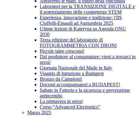
Attraverso le mani, il futuro della viticoltura
Laboratori per la TRANSIZIONE DIGITALE e
il potenziamento delle competenze STEM
Esperienza, innovazione e tradizione: l'IIS
Ciuffelli-Einaudi ad Agriumbria 2025
Ultime lezioni di Kateryna su Agenda ONU
2030
Terza edizione del laboratorio di
FOTOGRAMMETRIA CON DRONI
Piccole talee crescono!
Dal produttore al consumatore: vieni a trovarci in
serra!
Giornata Nazionale del Made in Italy
Viaggio di Istruzione a Budapest
Bronzo da Campioni!
Docenti accompagnatori a BUDAPEST!
Sabato in Fattoria e la sicurezza e prevenzione
antincendio
La primavera in serra!
Corso “Advanced Electronics”
Marzo 2025