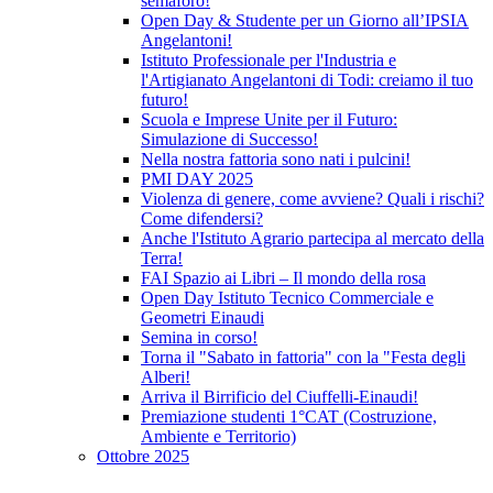
semaforo!
Open Day & Studente per un Giorno all’IPSIA
Angelantoni!
Istituto Professionale per l'Industria e
l'Artigianato Angelantoni di Todi: creiamo il tuo
futuro!
Scuola e Imprese Unite per il Futuro:
Simulazione di Successo!
Nella nostra fattoria sono nati i pulcini!
PMI DAY 2025
Violenza di genere, come avviene? Quali i rischi?
Come difendersi?
Anche l'Istituto Agrario partecipa al mercato della
Terra!
FAI Spazio ai Libri – Il mondo della rosa
Open Day Istituto Tecnico Commerciale e
Geometri Einaudi
Semina in corso!
Torna il "Sabato in fattoria" con la "Festa degli
Alberi!
Arriva il Birrificio del Ciuffelli-Einaudi!
Premiazione studenti 1°CAT (Costruzione,
Ambiente e Territorio)
Ottobre 2025