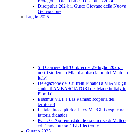
Protagonisti della Linea Discipulus 2024
Discipulus 2024: il Gusto Giovane della Nuova
Generazione
Luglio 2025
Sul Corriere dell’Umbria del 29 luglio 2025, i
nostri studenti a Miami ambasciatori del Made in
Italy!
Delegazione del Ciuffelli Einaudi a MIAMI: gli
studenti AMBASCIATORI del Made in Italy in
Florida!
Erasmus VET a Las Palmas: scoperta del
territorio!
La talentuosa pittrice Lucy MacGillis ospite nella
fattoria didattica.
PCTO e Apprendistato: le esperienze di Matteo
ed Emma presso CBL Electronics
Giugno 2025