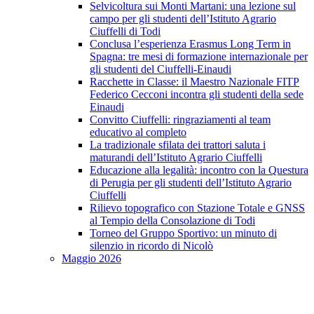
Selvicoltura sui Monti Martani: una lezione sul
campo per gli studenti dell’Istituto Agrario
Ciuffelli di Todi
Conclusa l’esperienza Erasmus Long Term in
Spagna: tre mesi di formazione internazionale per
gli studenti del Ciuffelli-Einaudi
Racchette in Classe: il Maestro Nazionale FITP
Federico Cecconi incontra gli studenti della sede
Einaudi
Convitto Ciuffelli: ringraziamenti al team
educativo al completo
La tradizionale sfilata dei trattori saluta i
maturandi dell’Istituto Agrario Ciuffelli
Educazione alla legalità: incontro con la Questura
di Perugia per gli studenti dell’Istituto Agrario
Ciuffelli
Rilievo topografico con Stazione Totale e GNSS
al Tempio della Consolazione di Todi
Torneo del Gruppo Sportivo: un minuto di
silenzio in ricordo di Nicolò
Maggio 2026