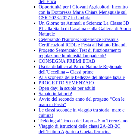
dell'Etica
Opportunità per i Giovani Agricoltori: Incontro
con la Dottoressa Maria Chiara Menaguale sul
CSR 2023-2027 in Umbria
Un Giorno tra Animali e Scienza: La Classe 3D
PT alla Stalla di Casalina e alla Galleria di Storia
Naturale
Celebrando l'Europa: Esperienze Erasmus,
Certificazioni ICDL e Festa all'Istituto Einaudi
Progetto Semenzaio: Test di funzionamento
regolazione luminosità lampade ok!
CONSEGNA PREMI ETAB
Uscita didattica al Parco Naturale Regionale
dell’Uccellina – Classi prime
Alla scoperta delle bellezze del litorale laziale
PROGETTO SEMENZAIO
Open day: la scuola per adulti
Sabato in fattoria!
Avvio del secondo anno del progetto “Con le
mani in Pasta”
Le classi seconde in viaggio tra storia, mare e
cultura!
Trekking al Trocco del Lupo – San Terenziano
Viaggio di istruzioni delle classi 2A-2B-2C
dell’Istituto Agrario a Gaeta-Terracina