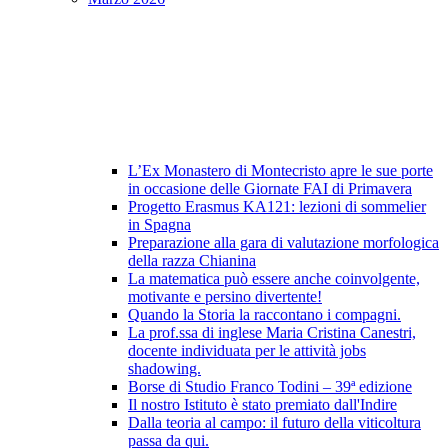
L’Ex Monastero di Montecristo apre le sue porte
in occasione delle Giornate FAI di Primavera
Progetto Erasmus KA121: lezioni di sommelier
in Spagna
Preparazione alla gara di valutazione morfologica
della razza Chianina
La matematica può essere anche coinvolgente,
motivante e persino divertente!
Quando la Storia la raccontano i compagni.
La prof.ssa di inglese Maria Cristina Canestri,
docente individuata per le attività jobs
shadowing.
Borse di Studio Franco Todini – 39ª edizione
Il nostro Istituto è stato premiato dall'Indire
Dalla teoria al campo: il futuro della viticoltura
passa da qui.