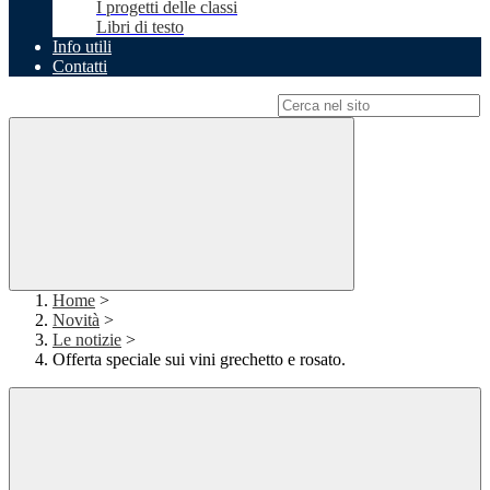
I progetti delle classi
Libri di testo
Info utili
Contatti
Campo di ricerca per le pagine del sito
Home
>
Novità
>
Le notizie
>
Offerta speciale sui vini grechetto e rosato.