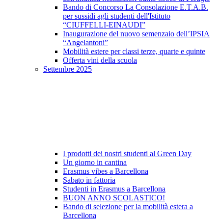
Bando di Concorso La Consolazione E.T.A.B.
per sussidi agli studenti dell'Istituto
“CIUFFELLI-EINAUDI”
Inaugurazione del nuovo semenzaio dell’IPSIA
“Angelantoni”
Mobilità estere per classi terze, quarte e quinte
Offerta vini della scuola
Settembre 2025
I prodotti dei nostri studenti al Green Day
Un giorno in cantina
Erasmus vibes a Barcellona
Sabato in fattoria
Studenti in Erasmus a Barcellona
BUON ANNO SCOLASTICO!
Bando di selezione per la mobilità estera a
Barcellona