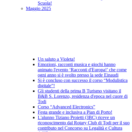
Scuola!
Maggio 2025
Un saluto a Violeta!
Emozioni, racconti musica e giochi hanno
animato l'evento ‘Racconti d'Europa!’ che come
ogni anno si è svolto presso la sede Einaudi
Si è concluso con successo il corso “Modulistica
digitale”!
Gli studenti della prima B Turismo visitano il
B&B S. Lorenzo, residenza d'epoca nel cuore di
Todi
Corso “Advanced Electronics”
Festa grande e inclusiva a Pian di Porto!
L'alunno Tiziano Proietti (3BC) riceve un
riconoscimento dal Rotary Club di Todi per il suo
contributo nel Concorso su Legalità e Cultura