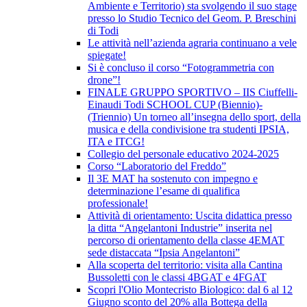
Ambiente e Territorio) sta svolgendo il suo stage
presso lo Studio Tecnico del Geom. P. Breschini
di Todi
Le attività nell’azienda agraria continuano a vele
spiegate!
Si è concluso il corso “Fotogrammetria con
drone”!
FINALE GRUPPO SPORTIVO – IIS Ciuffelli-
Einaudi Todi SCHOOL CUP (Biennio)-
(Triennio) Un torneo all’insegna dello sport, della
musica e della condivisione tra studenti IPSIA,
ITA e ITCG!
Collegio del personale educativo 2024-2025
Corso “Laboratorio del Freddo”
Il 3E MAT ha sostenuto con impegno e
determinazione l’esame di qualifica
professionale!
Attività di orientamento: Uscita didattica presso
la ditta “Angelantoni Industrie” inserita nel
percorso di orientamento della classe 4EMAT
sede distaccata “Ipsia Angelantoni”
Alla scoperta del territorio: visita alla Cantina
Bussoletti con le classi 4BGAT e 4FGAT
Scopri l'Olio Montecristo Biologico: dal 6 al 12
Giugno sconto del 20% alla Bottega della