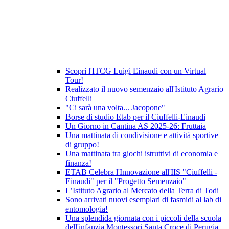
Scopri l'ITCG Luigi Einaudi con un Virtual
Tour!
Realizzato il nuovo semenzaio all'Istituto Agrario
Ciuffelli
"Ci sarà una volta... Jacopone"
Borse di studio Etab per il Ciuffelli-Einaudi
Un Giorno in Cantina AS 2025-26: Fruttaia
Una mattinata di condivisione e attività sportive
di gruppo!
Una mattinata tra giochi istruttivi di economia e
finanza!
ETAB Celebra l'Innovazione all'IIS "Ciuffelli -
Einaudi" per il "Progetto Semenzaio"
L’Istituto Agrario al Mercato della Terra di Todi
Sono arrivati nuovi esemplari di fasmidi al lab di
entomologia!
Una splendida giornata con i piccoli della scuola
dell'infanzia Montessori Santa Croce di Perugia