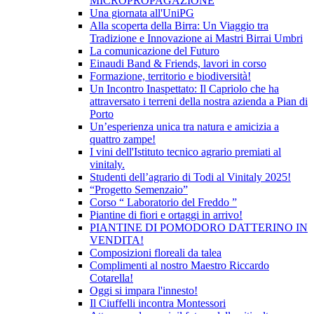
MICROPROPAGAZIONE
Una giornata all'UniPG
Alla scoperta della Birra: Un Viaggio tra
Tradizione e Innovazione ai Mastri Birrai Umbri
La comunicazione del Futuro
Einaudi Band & Friends, lavori in corso
Formazione, territorio e biodiversità!
Un Incontro Inaspettato: Il Capriolo che ha
attraversato i terreni della nostra azienda a Pian di
Porto
Un’esperienza unica tra natura e amicizia a
quattro zampe!
I vini dell'Istituto tecnico agrario premiati al
vinitaly.
Studenti dell’agrario di Todi al Vinitaly 2025!
“Progetto Semenzaio”
Corso “ Laboratorio del Freddo ”
Piantine di fiori e ortaggi in arrivo!
PIANTINE DI POMODORO DATTERINO IN
VENDITA!
Composizioni floreali da talea
Complimenti al nostro Maestro Riccardo
Cotarella!
Oggi si impara l'innesto!
Il Ciuffelli incontra Montessori