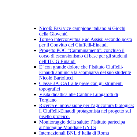
Nicolò Fazi vice-campione italiano ai Giochi
della Gioventù
Torneo interconvittuale ad Assisi: secondo posto
per il Convitto del Ciuffelli-Einaudi
Progetto POC “Camminamenti”: concluso il
corso di escursionismo di base per gli studenti
dell’ITCG Einaudi
E’ con grande dolore che l’Istituto Ciuffelli-
Einaudi annuncia la scomparsa del suo studente
Nicolò Bartolucci.
Classe 3A-CAT alle prese con gli strumenti
topografici
Visita didattica alle Cantine Lungarotti di
Torgiano
Ricerca e innovazione per l’agricoltura biologica:
il Ciuffelli-Einaudi protagonista nel progetto sul
pisello proteico.
Monitoraggio della salute: l’Istituto partecipa
all’Indagine Mondiale GYTS
Internazionali BNL d’Italia di Roma