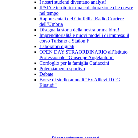
I nostri studenti diventano analyst!
IPSIA e territorio: una collaborazione che cresce
nel tempo
Rappresentati del Ciuffelli a Radio Corriere
dell’Umbria
Disegna la storia della nostra prima birra!
Imprenditorialità e nuovi modelli di impresa: il
corso Turismo a Station F
Laboratori digitali
OPEN DAY STRAORDINARIO all’Istituto
Professionale “Giuseppe Angelantoni”
Cordoglio per la famiglia Carlaccini
Potenziamento sportivo
Debate
Borse di studio annuali “Ex Allievi ITCG
Einaudi”