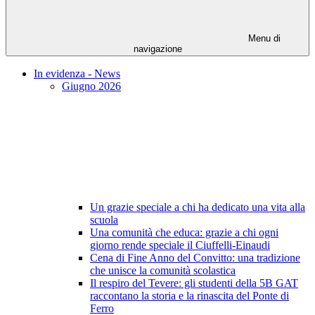
Menu di
navigazione
In evidenza - News
Giugno 2026
Un grazie speciale a chi ha dedicato una vita alla
scuola
Una comunità che educa: grazie a chi ogni
giorno rende speciale il Ciuffelli-Einaudi
Cena di Fine Anno del Convitto: una tradizione
che unisce la comunità scolastica
Il respiro del Tevere: gli studenti della 5B GAT
raccontano la storia e la rinascita del Ponte di
Ferro