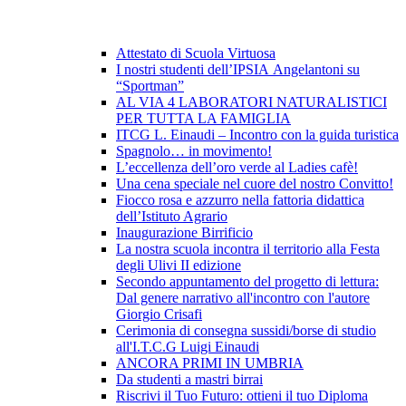
Attestato di Scuola Virtuosa
I nostri studenti dell’IPSIA Angelantoni su
“Sportman”
AL VIA 4 LABORATORI NATURALISTICI
PER TUTTA LA FAMIGLIA
ITCG L. Einaudi – Incontro con la guida turistica
Spagnolo… in movimento!
L’eccellenza dell’oro verde al Ladies cafè!
Una cena speciale nel cuore del nostro Convitto!
Fiocco rosa e azzurro nella fattoria didattica
dell’Istituto Agrario
Inaugurazione Birrificio
La nostra scuola incontra il territorio alla Festa
degli Ulivi II edizione
Secondo appuntamento del progetto di lettura:
Dal genere narrativo all'incontro con l'autore
Giorgio Crisafi
Cerimonia di consegna sussidi/borse di studio
all'I.T.C.G Luigi Einaudi
ANCORA PRIMI IN UMBRIA
Da studenti a mastri birrai
Riscrivi il Tuo Futuro: ottieni il tuo Diploma