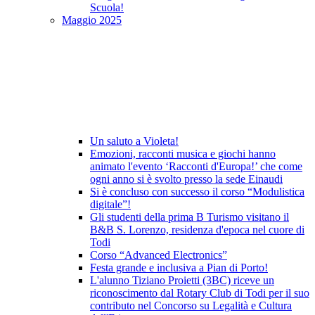
Scuola!
Maggio 2025
Un saluto a Violeta!
Emozioni, racconti musica e giochi hanno
animato l'evento ‘Racconti d'Europa!’ che come
ogni anno si è svolto presso la sede Einaudi
Si è concluso con successo il corso “Modulistica
digitale”!
Gli studenti della prima B Turismo visitano il
B&B S. Lorenzo, residenza d'epoca nel cuore di
Todi
Corso “Advanced Electronics”
Festa grande e inclusiva a Pian di Porto!
L'alunno Tiziano Proietti (3BC) riceve un
riconoscimento dal Rotary Club di Todi per il suo
contributo nel Concorso su Legalità e Cultura