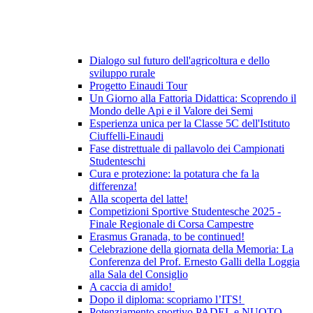
Dialogo sul futuro dell'agricoltura e dello
sviluppo rurale
Progetto Einaudi Tour
Un Giorno alla Fattoria Didattica: Scoprendo il
Mondo delle Api e il Valore dei Semi
Esperienza unica per la Classe 5C dell'Istituto
Ciuffelli-Einaudi
Fase distrettuale di pallavolo dei Campionati
Studenteschi
Cura e protezione: la potatura che fa la
differenza!
Alla scoperta del latte!
Competizioni Sportive Studentesche 2025 -
Finale Regionale di Corsa Campestre
Erasmus Granada, to be continued!
Celebrazione della giornata della Memoria: La
Conferenza del Prof. Ernesto Galli della Loggia
alla Sala del Consiglio
A caccia di amido!
Dopo il diploma: scopriamo l’ITS!
Potenziamento sportivo PADEL e NUOTO