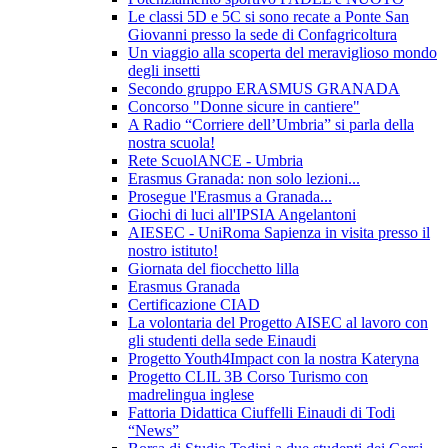
Le classi 5D e 5C si sono recate a Ponte San
Giovanni presso la sede di Confagricoltura
Un viaggio alla scoperta del meraviglioso mondo
degli insetti
Secondo gruppo ERASMUS GRANADA
Concorso "Donne sicure in cantiere"
A Radio “Corriere dell’Umbria” si parla della
nostra scuola!
Rete ScuolANCE - Umbria
Erasmus Granada: non solo lezioni...
Prosegue l'Erasmus a Granada...
Giochi di luci all'IPSIA Angelantoni
AIESEC - UniRoma Sapienza in visita presso il
nostro istituto!
Giornata del fiocchetto lilla
Erasmus Granada
Certificazione CIAD
La volontaria del Progetto AISEC al lavoro con
gli studenti della sede Einaudi
Progetto Youth4Impact con la nostra Kateryna
Progetto CLIL 3B Corso Turismo con
madrelingua inglese
Fattoria Didattica Ciuffelli Einaudi di Todi
“News”