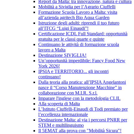
Report da Malta: tra innovazione, natura e cultura
Mobilità a Siviglia per l’Agrario Ciuffelli
Formazione Scuola Lavoro a Malta: visita
all’azienda agritech Bio Aqua Garden
Istruzione degli adulti: riprendi il tuo futuro
all’ITCG “Luigi Einaudi”!
Certificazione ICDL Full Standard: opportunità
gratuita per le classi quarte e quinte
Continuano le attività di formazione scuola
lavoro a Malta
Destinazione SIVIGLIA!
Un’opportunità imperdibile: Fancy Food New
York 2026!
IPSIA e TERRITORIO... gli incontri
continuano!
Dalla teoria alla pratica: all’IPSIA Angelantoni
nasce il “Corso Manutenzione Macchine” in
collaborazione con M.I.R. S.r.l.
Imparare l'inglese con la metodologia CLIL
Alla scoperta di Malta
L’Istituto Ciuffelli-Einaudi di Todi premiato per
l’eccellenza internazionale
Destinazione Malta: al via i percorsi PNRR per
STEM e multilinguismo
Il 5EMAT alla prova con "Mobilità Sicura"!