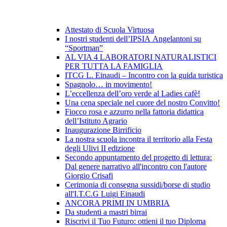
Attestato di Scuola Virtuosa
I nostri studenti dell’IPSIA Angelantoni su
“Sportman”
AL VIA 4 LABORATORI NATURALISTICI
PER TUTTA LA FAMIGLIA
ITCG L. Einaudi – Incontro con la guida turistica
Spagnolo… in movimento!
L’eccellenza dell’oro verde al Ladies cafè!
Una cena speciale nel cuore del nostro Convitto!
Fiocco rosa e azzurro nella fattoria didattica
dell’Istituto Agrario
Inaugurazione Birrificio
La nostra scuola incontra il territorio alla Festa
degli Ulivi II edizione
Secondo appuntamento del progetto di lettura:
Dal genere narrativo all'incontro con l'autore
Giorgio Crisafi
Cerimonia di consegna sussidi/borse di studio
all'I.T.C.G Luigi Einaudi
ANCORA PRIMI IN UMBRIA
Da studenti a mastri birrai
Riscrivi il Tuo Futuro: ottieni il tuo Diploma