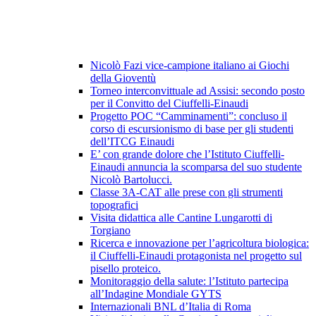
Nicolò Fazi vice-campione italiano ai Giochi
della Gioventù
Torneo interconvittuale ad Assisi: secondo posto
per il Convitto del Ciuffelli-Einaudi
Progetto POC “Camminamenti”: concluso il
corso di escursionismo di base per gli studenti
dell’ITCG Einaudi
E’ con grande dolore che l’Istituto Ciuffelli-
Einaudi annuncia la scomparsa del suo studente
Nicolò Bartolucci.
Classe 3A-CAT alle prese con gli strumenti
topografici
Visita didattica alle Cantine Lungarotti di
Torgiano
Ricerca e innovazione per l’agricoltura biologica:
il Ciuffelli-Einaudi protagonista nel progetto sul
pisello proteico.
Monitoraggio della salute: l’Istituto partecipa
all’Indagine Mondiale GYTS
Internazionali BNL d’Italia di Roma