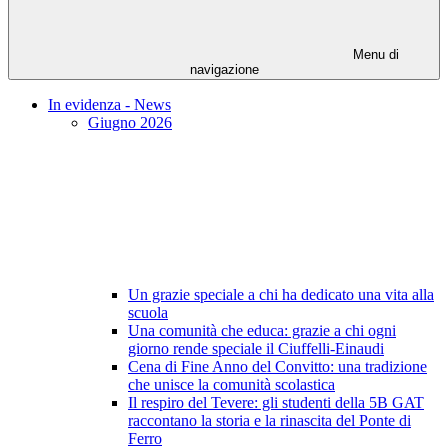
Menu di
navigazione
In evidenza - News
Giugno 2026
Un grazie speciale a chi ha dedicato una vita alla
scuola
Una comunità che educa: grazie a chi ogni
giorno rende speciale il Ciuffelli-Einaudi
Cena di Fine Anno del Convitto: una tradizione
che unisce la comunità scolastica
Il respiro del Tevere: gli studenti della 5B GAT
raccontano la storia e la rinascita del Ponte di
Ferro