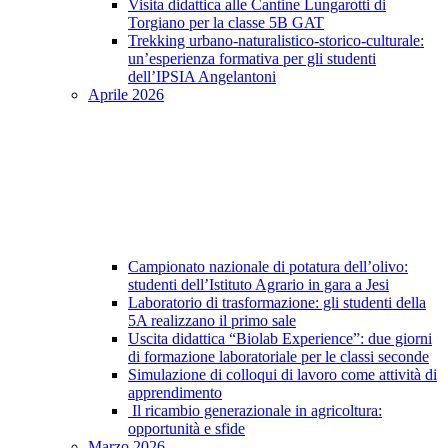
Visita didattica alle Cantine Lungarotti di
Torgiano per la classe 5B GAT
Trekking urbano-naturalistico-storico-culturale:
un’esperienza formativa per gli studenti
dell’IPSIA Angelantoni
Aprile 2026
Campionato nazionale di potatura dell’olivo:
studenti dell’Istituto Agrario in gara a Jesi
Laboratorio di trasformazione: gli studenti della
5A realizzano il primo sale
Uscita didattica “Biolab Experience”: due giorni
di formazione laboratoriale per le classi seconde
Simulazione di colloqui di lavoro come attività di
apprendimento
Il ricambio generazionale in agricoltura:
opportunità e sfide
Marzo 2026