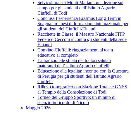
Selvicoltura sui Monti Martani: una lezione sul
campo per gli studenti dell’Istituto Agrario
Ciuffelli di Todi
Conclusa l’esperienza Erasmus Long Term in
Spagna: tre mesi di formazione internazionale per
gli studenti del Ciuffelli-Einaudi
Racchette in Classe: il Maestro Nazionale FITP
Federico Cecconi incontra gli studenti della sede
Einaudi
Convitto Ciuffelli: ringraziamenti al team
educativo al completo
La tradizionale sfilata dei trattori saluta i
maturandi dell’Istituto Agrario Ciuffelli
Educazione alla legalità: incontro con la Questura
di Perugia per gli studenti dell’Istituto Agrario
Ciuffelli
Rilievo topografico con Stazione Totale e GNSS
al Tempio della Consolazione di Todi
Torneo del Gruppo Sportivo: un minuto di
silenzio in ricordo di Nicolò
Maggio 2026