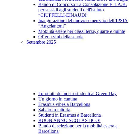
Bando di Concorso La Consolazione E.T.A.B.
per sussidi agli studenti dell'Istituto
“CIUFFELLI-EINAUDI”
Inaugurazione del nuovo semenzaio dell’IPSIA
“Angelantoni”
Mobilità estere per classi terze, quarte e quinte
Offerta vini della scuola
Settembre 2025
I prodotti dei nostri studenti al Green Day
Un giorno in cantina
Erasmus vibes a Barcellona
Sabato in fattoria
Studenti in Erasmus a Barcellona
BUON ANNO SCOLASTICO!
Bando di selezione per la mobilità estera a
Barcellona