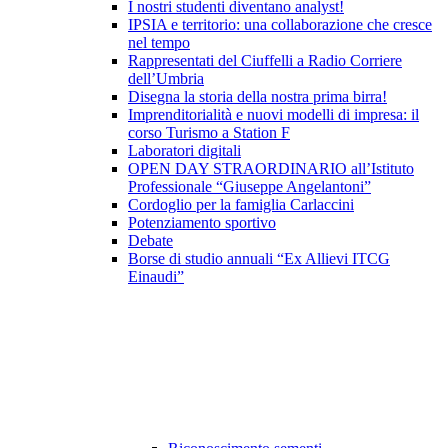
I nostri studenti diventano analyst!
IPSIA e territorio: una collaborazione che cresce
nel tempo
Rappresentati del Ciuffelli a Radio Corriere
dell’Umbria
Disegna la storia della nostra prima birra!
Imprenditorialità e nuovi modelli di impresa: il
corso Turismo a Station F
Laboratori digitali
OPEN DAY STRAORDINARIO all’Istituto
Professionale “Giuseppe Angelantoni”
Cordoglio per la famiglia Carlaccini
Potenziamento sportivo
Debate
Borse di studio annuali “Ex Allievi ITCG
Einaudi”