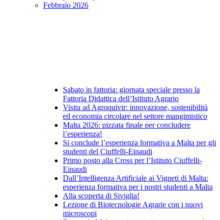
Febbraio 2026
Sabato in fattoria: giornata speciale presso la
Fattoria Didattica dell’Istituto Agrario
Visita ad Agroquivir: innovazione, sostenibilità
ed economia circolare nel settore mangimistico
Malta 2026: pizzata finale per concludere
l’esperienza!
Si conclude l’esperienza formativa a Malta per gli
studenti del Ciuffelli-Einaudi
Primo posto alla Cross per l’Istituto Ciuffelli-
Einaudi
Dall’Intelligenza Artificiale ai Vigneti di Malta:
esperienza formativa per i nostri studenti a Malta
Alla scoperta di Siviglia!
Lezione di Biotecnologie Agrarie con i nuovi
microscopi