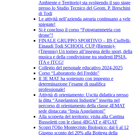
Ambiente e Territorio) sta svolgendo il suo stage
presso lo Studio Tecnico del Geom. P. Breschini
di Todi
Le attività nell’azienda agraria continuano a vele
spiegate!
Si è concluso il corso “Fotogrammetria con
drone”!
FINALE GRUPPO SPORTIVO – IIS Ciuffelli-
Einaudi Todi SCHOOL CUP (Biennio)-
(Triennio) Un torneo all’insegna dello sport, della
musica e della condivisione tra studenti IPSIA,
ITA e ITCG!
Collegio del personale educativo 2024-2025
Corso “Laboratorio del Freddo”
Il 3E MAT ha sostenuto con impegno e
determinazione l’esame di qualifica
professionale!
Attività di orientamento: Uscita didattica presso
la ditta “Angelantoni Industrie” inserita nel
percorso di orientamento della classe 4EMAT
sede distaccata “Ipsia Angelantoni”
Alla scoperta del territorio: visita alla Cantina
Bussoletti con le classi 4BGAT e 4FGAT
Scopri l'Olio Montecristo Biologico: dal 6 al 12
Giugno sconto del 20% alla Bottega della