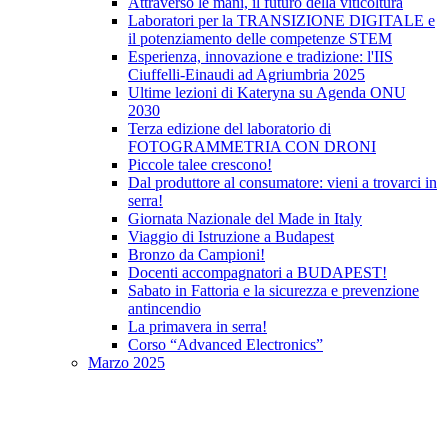
Attraverso le mani, il futuro della viticoltura
Laboratori per la TRANSIZIONE DIGITALE e
il potenziamento delle competenze STEM
Esperienza, innovazione e tradizione: l'IIS
Ciuffelli-Einaudi ad Agriumbria 2025
Ultime lezioni di Kateryna su Agenda ONU
2030
Terza edizione del laboratorio di
FOTOGRAMMETRIA CON DRONI
Piccole talee crescono!
Dal produttore al consumatore: vieni a trovarci in
serra!
Giornata Nazionale del Made in Italy
Viaggio di Istruzione a Budapest
Bronzo da Campioni!
Docenti accompagnatori a BUDAPEST!
Sabato in Fattoria e la sicurezza e prevenzione
antincendio
La primavera in serra!
Corso “Advanced Electronics”
Marzo 2025