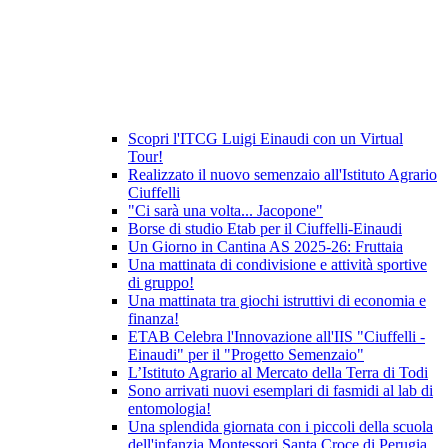
Scopri l'ITCG Luigi Einaudi con un Virtual
Tour!
Realizzato il nuovo semenzaio all'Istituto Agrario
Ciuffelli
"Ci sarà una volta... Jacopone"
Borse di studio Etab per il Ciuffelli-Einaudi
Un Giorno in Cantina AS 2025-26: Fruttaia
Una mattinata di condivisione e attività sportive
di gruppo!
Una mattinata tra giochi istruttivi di economia e
finanza!
ETAB Celebra l'Innovazione all'IIS "Ciuffelli -
Einaudi" per il "Progetto Semenzaio"
L’Istituto Agrario al Mercato della Terra di Todi
Sono arrivati nuovi esemplari di fasmidi al lab di
entomologia!
Una splendida giornata con i piccoli della scuola
dell'infanzia Montessori Santa Croce di Perugia