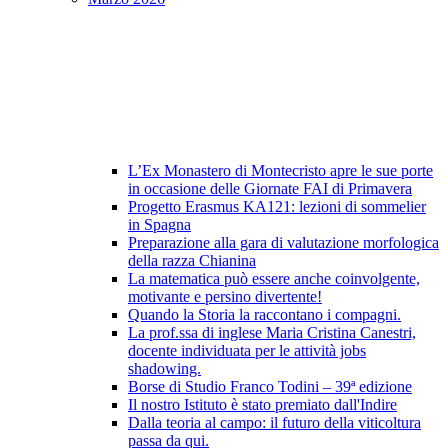
L’Ex Monastero di Montecristo apre le sue porte
in occasione delle Giornate FAI di Primavera
Progetto Erasmus KA121: lezioni di sommelier
in Spagna
Preparazione alla gara di valutazione morfologica
della razza Chianina
La matematica può essere anche coinvolgente,
motivante e persino divertente!
Quando la Storia la raccontano i compagni.
La prof.ssa di inglese Maria Cristina Canestri,
docente individuata per le attività jobs
shadowing.
Borse di Studio Franco Todini – 39ª edizione
Il nostro Istituto è stato premiato dall'Indire
Dalla teoria al campo: il futuro della viticoltura
passa da qui.