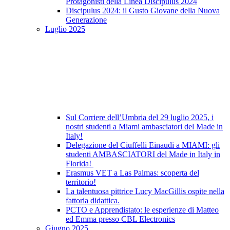
Protagonisti della Linea Discipulus 2024
Discipulus 2024: il Gusto Giovane della Nuova
Generazione
Luglio 2025
Sul Corriere dell’Umbria del 29 luglio 2025, i
nostri studenti a Miami ambasciatori del Made in
Italy!
Delegazione del Ciuffelli Einaudi a MIAMI: gli
studenti AMBASCIATORI del Made in Italy in
Florida!
Erasmus VET a Las Palmas: scoperta del
territorio!
La talentuosa pittrice Lucy MacGillis ospite nella
fattoria didattica.
PCTO e Apprendistato: le esperienze di Matteo
ed Emma presso CBL Electronics
Giugno 2025