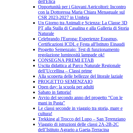
dell'Etica
Opportunità per i Giovani Agricoltori: Incontro
con la Dottoressa Maria Chiara Menaguale sul
CSR 2023-2027 in Umbria
Un Giorno tra Animali e Scienza: La Classe 3D
PT alla Stalla di Casalina e alla Galleria di Storia
Naturale
Celebrando l'Europa: Esperienze Erasmus,
Certificazioni ICDL e Festa all'Istituto Einaudi
Progetto Semenzaio: Test di funzionamento
regolazione luminosità lampade ok!
CONSEGNA PREMI ETAB
Uscita didattica al Parco Naturale Regionale
dell’Uccellina – Classi prime
Alla scoperta delle bellezze del litorale laziale
PROGETTO SEMENZAIO
Open day: la scuola per adulti
Sabato in fattoria!
Avvio del secondo anno del progetto “Con le
mani in Pasta”
Le classi seconde in viaggio tra storia, mare e
cultura!
Trekking al Trocco del Lupo – San Terenziano
Viaggio di istruzioni delle classi 2A-2B-2C
dell’Istituto Agrario a Gaeta-Terracina