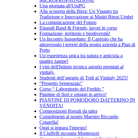
MICROPROPAGAZIONE
Una giornata all'UniPG
Alla scoperta della Birra: Un Viaggio tra
Tradizione e Innovazione ai Mastri Birrai Umbri
La comunicazione del Futuro
Einaudi Band & Friends, lavori in corso
Formazione, territorio e biodiversità!
Un Incontro Inaspettato: Il Capriolo che ha
attraversato i terreni della nostra azienda a Pian di
Porto
Un’esperienza unica tra natura e amicizia a
quattro zampe!
I vini dell'Istituto tecnico agrario premiati al
vinitaly.
Studenti dell’agrario di Todi al Vinitaly 2025!
“Progetto Semenzaio”
Corso “ Laboratorio del Freddo ”
Piantine di fiori e ortaggi in arrivo!
PIANTINE DI POMODORO DATTERINO IN
VENDITA!
Composizioni floreali da talea
Complimenti al nostro Maestro Riccardo
Cotarella!
Oggi si impara l'innesto!
Il Ciuffelli incontra Montessori