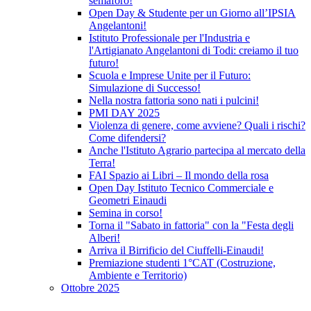
semaforo!
Open Day & Studente per un Giorno all’IPSIA
Angelantoni!
Istituto Professionale per l'Industria e
l'Artigianato Angelantoni di Todi: creiamo il tuo
futuro!
Scuola e Imprese Unite per il Futuro:
Simulazione di Successo!
Nella nostra fattoria sono nati i pulcini!
PMI DAY 2025
Violenza di genere, come avviene? Quali i rischi?
Come difendersi?
Anche l'Istituto Agrario partecipa al mercato della
Terra!
FAI Spazio ai Libri – Il mondo della rosa
Open Day Istituto Tecnico Commerciale e
Geometri Einaudi
Semina in corso!
Torna il "Sabato in fattoria" con la "Festa degli
Alberi!
Arriva il Birrificio del Ciuffelli-Einaudi!
Premiazione studenti 1°CAT (Costruzione,
Ambiente e Territorio)
Ottobre 2025