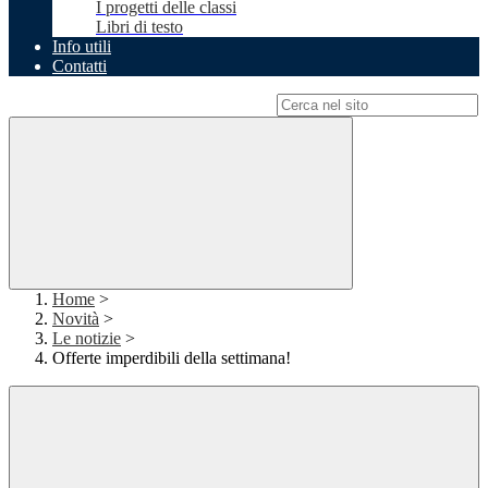
I progetti delle classi
Libri di testo
Info utili
Contatti
Campo di ricerca per le pagine del sito
Home
>
Novità
>
Le notizie
>
Offerte imperdibili della settimana!