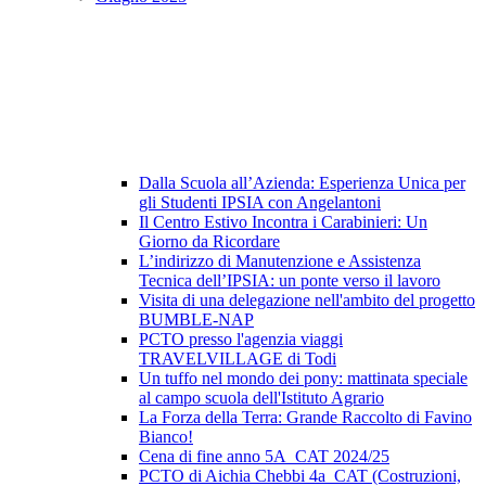
Dalla Scuola all’Azienda: Esperienza Unica per
gli Studenti IPSIA con Angelantoni
Il Centro Estivo Incontra i Carabinieri: Un
Giorno da Ricordare
L’indirizzo di Manutenzione e Assistenza
Tecnica dell’IPSIA: un ponte verso il lavoro
Visita di una delegazione nell'ambito del progetto
BUMBLE-NAP
PCTO presso l'agenzia viaggi
TRAVELVILLAGE di Todi
Un tuffo nel mondo dei pony: mattinata speciale
al campo scuola dell'Istituto Agrario
La Forza della Terra: Grande Raccolto di Favino
Bianco!
Cena di fine anno 5A_CAT 2024/25
PCTO di Aichia Chebbi 4a_CAT (Costruzioni,