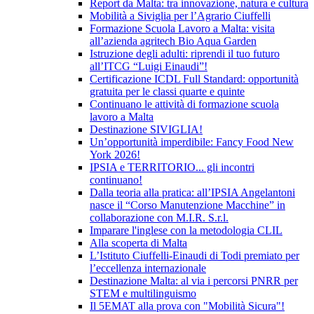
Report da Malta: tra innovazione, natura e cultura
Mobilità a Siviglia per l’Agrario Ciuffelli
Formazione Scuola Lavoro a Malta: visita
all’azienda agritech Bio Aqua Garden
Istruzione degli adulti: riprendi il tuo futuro
all’ITCG “Luigi Einaudi”!
Certificazione ICDL Full Standard: opportunità
gratuita per le classi quarte e quinte
Continuano le attività di formazione scuola
lavoro a Malta
Destinazione SIVIGLIA!
Un’opportunità imperdibile: Fancy Food New
York 2026!
IPSIA e TERRITORIO... gli incontri
continuano!
Dalla teoria alla pratica: all’IPSIA Angelantoni
nasce il “Corso Manutenzione Macchine” in
collaborazione con M.I.R. S.r.l.
Imparare l'inglese con la metodologia CLIL
Alla scoperta di Malta
L’Istituto Ciuffelli-Einaudi di Todi premiato per
l’eccellenza internazionale
Destinazione Malta: al via i percorsi PNRR per
STEM e multilinguismo
Il 5EMAT alla prova con "Mobilità Sicura"!