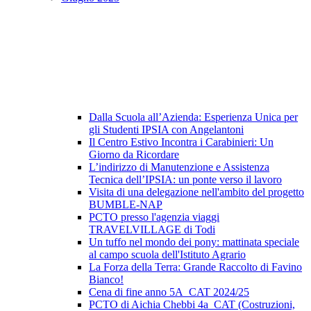
Dalla Scuola all’Azienda: Esperienza Unica per
gli Studenti IPSIA con Angelantoni
Il Centro Estivo Incontra i Carabinieri: Un
Giorno da Ricordare
L’indirizzo di Manutenzione e Assistenza
Tecnica dell’IPSIA: un ponte verso il lavoro
Visita di una delegazione nell'ambito del progetto
BUMBLE-NAP
PCTO presso l'agenzia viaggi
TRAVELVILLAGE di Todi
Un tuffo nel mondo dei pony: mattinata speciale
al campo scuola dell'Istituto Agrario
La Forza della Terra: Grande Raccolto di Favino
Bianco!
Cena di fine anno 5A_CAT 2024/25
PCTO di Aichia Chebbi 4a_CAT (Costruzioni,