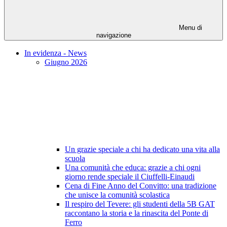
Menu di
navigazione
In evidenza - News
Giugno 2026
Un grazie speciale a chi ha dedicato una vita alla
scuola
Una comunità che educa: grazie a chi ogni
giorno rende speciale il Ciuffelli-Einaudi
Cena di Fine Anno del Convitto: una tradizione
che unisce la comunità scolastica
Il respiro del Tevere: gli studenti della 5B GAT
raccontano la storia e la rinascita del Ponte di
Ferro