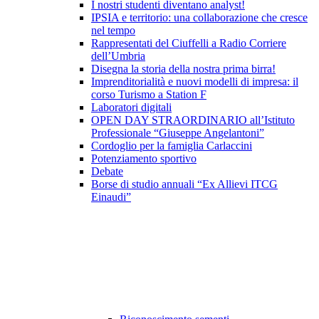
I nostri studenti diventano analyst!
IPSIA e territorio: una collaborazione che cresce
nel tempo
Rappresentati del Ciuffelli a Radio Corriere
dell’Umbria
Disegna la storia della nostra prima birra!
Imprenditorialità e nuovi modelli di impresa: il
corso Turismo a Station F
Laboratori digitali
OPEN DAY STRAORDINARIO all’Istituto
Professionale “Giuseppe Angelantoni”
Cordoglio per la famiglia Carlaccini
Potenziamento sportivo
Debate
Borse di studio annuali “Ex Allievi ITCG
Einaudi”