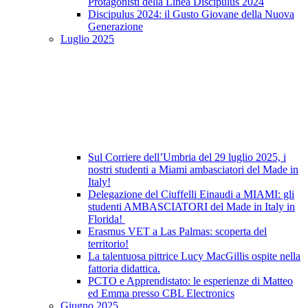
Protagonisti della Linea Discipulus 2024
Discipulus 2024: il Gusto Giovane della Nuova
Generazione
Luglio 2025
Sul Corriere dell’Umbria del 29 luglio 2025, i
nostri studenti a Miami ambasciatori del Made in
Italy!
Delegazione del Ciuffelli Einaudi a MIAMI: gli
studenti AMBASCIATORI del Made in Italy in
Florida!
Erasmus VET a Las Palmas: scoperta del
territorio!
La talentuosa pittrice Lucy MacGillis ospite nella
fattoria didattica.
PCTO e Apprendistato: le esperienze di Matteo
ed Emma presso CBL Electronics
Giugno 2025