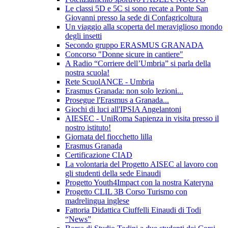
Le classi 5D e 5C si sono recate a Ponte San
Giovanni presso la sede di Confagricoltura
Un viaggio alla scoperta del meraviglioso mondo
degli insetti
Secondo gruppo ERASMUS GRANADA
Concorso "Donne sicure in cantiere"
A Radio “Corriere dell’Umbria” si parla della
nostra scuola!
Rete ScuolANCE - Umbria
Erasmus Granada: non solo lezioni...
Prosegue l'Erasmus a Granada...
Giochi di luci all'IPSIA Angelantoni
AIESEC - UniRoma Sapienza in visita presso il
nostro istituto!
Giornata del fiocchetto lilla
Erasmus Granada
Certificazione CIAD
La volontaria del Progetto AISEC al lavoro con
gli studenti della sede Einaudi
Progetto Youth4Impact con la nostra Kateryna
Progetto CLIL 3B Corso Turismo con
madrelingua inglese
Fattoria Didattica Ciuffelli Einaudi di Todi
“News”