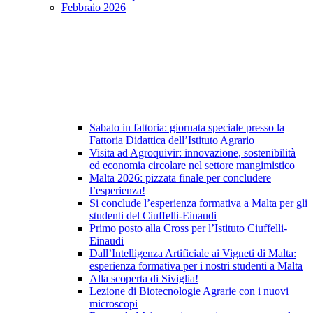
Febbraio 2026
Sabato in fattoria: giornata speciale presso la
Fattoria Didattica dell’Istituto Agrario
Visita ad Agroquivir: innovazione, sostenibilità
ed economia circolare nel settore mangimistico
Malta 2026: pizzata finale per concludere
l’esperienza!
Si conclude l’esperienza formativa a Malta per gli
studenti del Ciuffelli-Einaudi
Primo posto alla Cross per l’Istituto Ciuffelli-
Einaudi
Dall’Intelligenza Artificiale ai Vigneti di Malta:
esperienza formativa per i nostri studenti a Malta
Alla scoperta di Siviglia!
Lezione di Biotecnologie Agrarie con i nuovi
microscopi