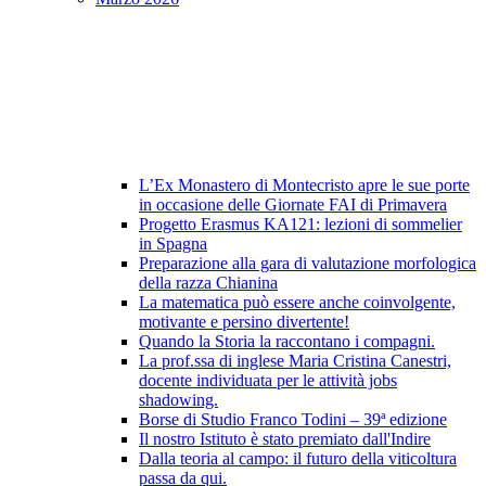
L’Ex Monastero di Montecristo apre le sue porte
in occasione delle Giornate FAI di Primavera
Progetto Erasmus KA121: lezioni di sommelier
in Spagna
Preparazione alla gara di valutazione morfologica
della razza Chianina
La matematica può essere anche coinvolgente,
motivante e persino divertente!
Quando la Storia la raccontano i compagni.
La prof.ssa di inglese Maria Cristina Canestri,
docente individuata per le attività jobs
shadowing.
Borse di Studio Franco Todini – 39ª edizione
Il nostro Istituto è stato premiato dall'Indire
Dalla teoria al campo: il futuro della viticoltura
passa da qui.