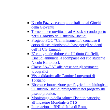
Nicolò Fazi vice-campione italiano ai Giochi
della Gioventù
Torneo interconvittuale ad Assisi: secondo posto
per il Convitto del Ciuffelli-Einaudi
Progetto POC “Camminamenti”: concluso il
corso di escursionismo di base per gli studenti
dell’ITCG Einaudi
E’ con grande dolore che l’Istituto Ciuffelli-
Einaudi annuncia la scomparsa del suo studente
Nicolò Bartolucci.
Classe 3A-CAT alle prese con gli strumenti
topografici
Visita didattica alle Cantine Lungarotti di
Torgiano
Ricerca e innovazione per l’agricoltura biologica:
il Ciuffelli-Einaudi protagonista nel progetto sul
pisello proteico.
Monitoraggio della salute: l’Istituto partecipa
all’Indagine Mondiale GYTS
Internazionali BNL d’Italia di Roma