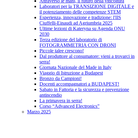
Attraverso le mani, il futuro della viticoltura
Laboratori per la TRANSIZIONE DIGITALE e
il potenziamento delle competenze STEM
Esperienza, innovazione e tradizione: l'IIS
Ciuffelli-Einaudi ad Agriumbria 2025
Ultime lezioni di Kateryna su Agenda ONU
2030
Terza edizione del laboratorio di
FOTOGRAMMETRIA CON DRONI
Piccole talee crescono!
Dal produttore al consumatore: vieni a trovarci in
serra!
Giornata Nazionale del Made in Italy
Viaggio di Istruzione a Budapest
Bronzo da Campioni!
Docenti accompagnatori a BUDAPEST!
Sabato in Fattoria e la sicurezza e prevenzione
antincendio
La primavera in serra!
Corso “Advanced Electronics”
Marzo 2025