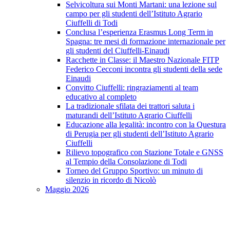
Selvicoltura sui Monti Martani: una lezione sul
campo per gli studenti dell’Istituto Agrario
Ciuffelli di Todi
Conclusa l’esperienza Erasmus Long Term in
Spagna: tre mesi di formazione internazionale per
gli studenti del Ciuffelli-Einaudi
Racchette in Classe: il Maestro Nazionale FITP
Federico Cecconi incontra gli studenti della sede
Einaudi
Convitto Ciuffelli: ringraziamenti al team
educativo al completo
La tradizionale sfilata dei trattori saluta i
maturandi dell’Istituto Agrario Ciuffelli
Educazione alla legalità: incontro con la Questura
di Perugia per gli studenti dell’Istituto Agrario
Ciuffelli
Rilievo topografico con Stazione Totale e GNSS
al Tempio della Consolazione di Todi
Torneo del Gruppo Sportivo: un minuto di
silenzio in ricordo di Nicolò
Maggio 2026