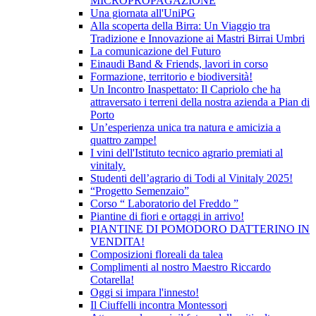
MICROPROPAGAZIONE
Una giornata all'UniPG
Alla scoperta della Birra: Un Viaggio tra
Tradizione e Innovazione ai Mastri Birrai Umbri
La comunicazione del Futuro
Einaudi Band & Friends, lavori in corso
Formazione, territorio e biodiversità!
Un Incontro Inaspettato: Il Capriolo che ha
attraversato i terreni della nostra azienda a Pian di
Porto
Un’esperienza unica tra natura e amicizia a
quattro zampe!
I vini dell'Istituto tecnico agrario premiati al
vinitaly.
Studenti dell’agrario di Todi al Vinitaly 2025!
“Progetto Semenzaio”
Corso “ Laboratorio del Freddo ”
Piantine di fiori e ortaggi in arrivo!
PIANTINE DI POMODORO DATTERINO IN
VENDITA!
Composizioni floreali da talea
Complimenti al nostro Maestro Riccardo
Cotarella!
Oggi si impara l'innesto!
Il Ciuffelli incontra Montessori