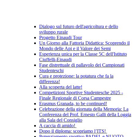
Dialogo sul futuro dell'agricoltura e dello
sviluppo rurale
Progetto Einaudi Tour
Un Giorno alla Fattoria Didattica: Scoprendo il
Mondo delle Api e il Valore dei Semi
Esperienza unica per la Classe 5C dell'Istituto
Ciuffelli-Einaudi
Fase distrettuale di pallavolo dei Campionati
Studenteschi
Cura e protezione: la potatura che fa la
differenza!
Alla scoperta del latte!
Competizioni Sportive Studentesche 2025 -
Finale Regionale di Corsa Campestre
Erasmus Granada, to be continued!
Celebrazione della giornata della Memoria: La
Conferenza del Prof. Ernesto Galli della Loggia
alla Sala del Consiglio
A caccia di amido!
Dopo il diploma: scopriamo l’ITS!
Potenziamento sportivo PADEL e NUOTO