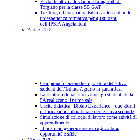
Visita didattica alle Cantine Lungarotti di
Torgiano per la classe 5B GAT
Trekking urbano-naturalistico-storico-culturale:
un’esperienza formativa per gli studenti
dell’IPSIA Angelantoni
Aprile 2026
Campionato nazionale di potatura dell’olivo:
studenti dell’Istituto Agrario in gara a Jesi
Laboratorio di trasformazione: gli studenti della
5A realizzano il primo sale
Uscita didattica “Biolab Experience”: due giorni
di formazione laboratoriale per le classi seconde
Simulazione di colloqui di lavoro come attività di
apprendimento
Il ricambio generazionale in agricoltura:
opportunità e sfide
Marzo 2026