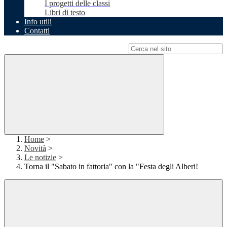
I progetti delle classi
Libri di testo
Info utili
Contatti
Campo di ricerca per le pagine del sito
Home
>
Novità
>
Le notizie
>
Torna il "Sabato in fattoria" con la "Festa degli Alberi!