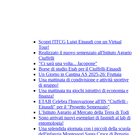
Scopri l'ITCG Luigi Einaudi con un Virtual
Tour!
Realizzato il nuovo semenzaio all'Istituto Agrario
Ciuffelli
"Ci sarà una volta... Jacopone"
Borse di studio Etab per il Ciuffelli-Einaudi
Un Giorno in Cantina AS 2025-26: Fruttaia
Una mattinata di condivisione e attività sportive
di gruppo!
Una mattinata tra giochi istruttivi di economia e
finanza!
ETAB Celebra l'Innovazione all'IIS "Ciuffelli -
Einaudi" per il "Progetto Semenzaio"
L’Istituto Agrario al Mercato della Terra di Todi
Sono arrivati nuovi esemplari di fasmidi al lab di
entomologia!
Una splendida giornata con i piccoli della scuola
dell'infanzia Montessori Santa Croce di Perugia