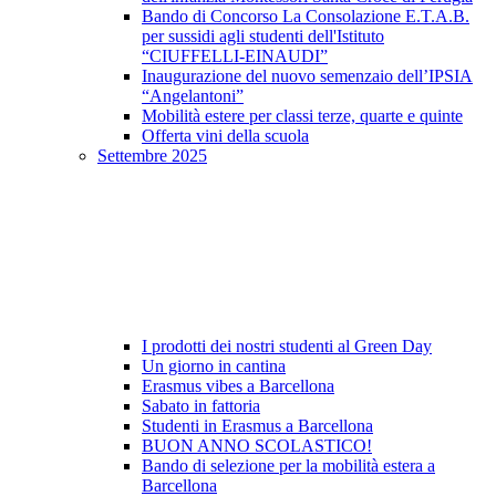
Bando di Concorso La Consolazione E.T.A.B.
per sussidi agli studenti dell'Istituto
“CIUFFELLI-EINAUDI”
Inaugurazione del nuovo semenzaio dell’IPSIA
“Angelantoni”
Mobilità estere per classi terze, quarte e quinte
Offerta vini della scuola
Settembre 2025
I prodotti dei nostri studenti al Green Day
Un giorno in cantina
Erasmus vibes a Barcellona
Sabato in fattoria
Studenti in Erasmus a Barcellona
BUON ANNO SCOLASTICO!
Bando di selezione per la mobilità estera a
Barcellona