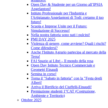
semaforo!
Open Day & Studente per un Giorno all’IPSIA
Angelantoni!
Istituto Professionale per l'Industria e
l'Artigianato Angelantoni di Todi: creiamo il tuo
futuro!
Scuola e Imprese Unite per il Futuro:
Simulazione di Successo!
Nella nostra fattoria sono nati i pulcini!
PMI DAY 2025
Violenza di genere, come avviene? Quali i rischi?
Come difendersi?
Anche l'Istituto Agrario partecipa al mercato della
Terra!
FAI Spazio ai Libri – Il mondo della rosa
Open Day Istituto Tecnico Commerciale e
Geometri Einaudi
Semina in corso!
Torna il "Sabato in fattoria" con la "Festa degli
Alberi!
Arriva il Birrificio del Ciuffelli-Einaudi!
Premiazione studenti 1°CAT (Costruzione,
Ambiente e Territorio)
Ottobre 2025