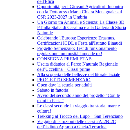
dell'Etica
Opportunità per i Giovani Agricoltori: Incontro
con la Dottoressa Maria Chiara Menaguale sul
CSR 2023-2027 in Umbria
Un Giorno tra Animali e Scienza: La Classe 3D
PT alla Stalla di Casalina e alla Galleria di Storia
Naturale
Celebrando l'Europa: Esperienze Erasmus,
Certificazioni ICDL e Festa all'Istituto Einaudi
Progetto Semenzaio: Test di funzionamento
regolazione luminosità lampade ok!
CONSEGNA PREMI ETAB
Uscita didattica al Parco Naturale Regionale
dell’Uccellina – Classi prime
Alla scoperta delle bellezze del litorale laziale
PROGETTO SEMENZAIO
Open day: la scuola per adulti
Sabato in fattoria!
Avvio del secondo anno del progetto “Con le
mani in Pasta”
Le classi seconde in viaggio tra storia, mare e
cultura!
Trekking al Trocco del Lupo – San Terenziano
Viaggio di istruzioni delle classi 2A-2B-2C
dell’Istituto Agrario a Gaeta-Terracina