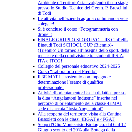
Ambiente e Territorio) sta svolgendo il suo stage
presso lo Studio Tecnico del Geom. P. Breschini
di Todi
Le attività nell’azienda agraria continuano a vele
spiegate!
Si è concluso il corso “Fotogrammetria con
drone”!
FINALE GRUPPO SPORTIVO – IIS Ciuffelli-
Einaudi Todi SCHOOL CUP (Biennio)-
(Triennio) Un torneo all’insegna dello sport, della
musica e della condivisione tra studenti IPSIA,
ITA e ITCG!
Collegio del personale educativo 2024-2025
Corso “Laboratorio del Freddo”
Il 3E MAT ha sostenuto con impegno e
determinazione l’esame di qualifica
professionale!
Attività di orientamento: Uscita didattica presso
la ditta “Angelantoni Industrie” inserita nel
percorso di orientamento della classe 4EMAT
sede distaccata “Ipsia Angelantoni”
Alla scoperta del territorio: visita alla Cantina
Bussoletti con le classi 4BGAT e 4FGAT
Scopri l'Olio Montecristo Biologico: dal 6 al 12
Giugno sconto del 20% alla Bottega della