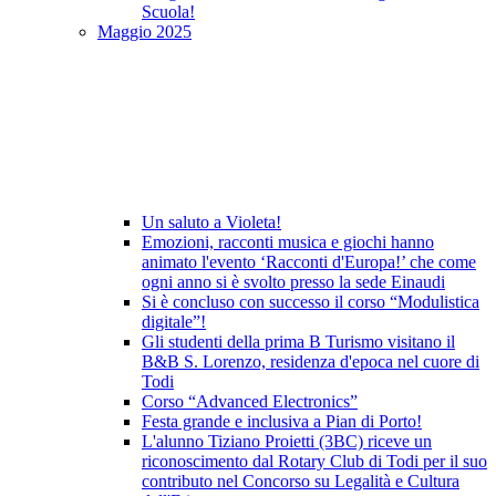
Scuola!
Maggio 2025
Un saluto a Violeta!
Emozioni, racconti musica e giochi hanno
animato l'evento ‘Racconti d'Europa!’ che come
ogni anno si è svolto presso la sede Einaudi
Si è concluso con successo il corso “Modulistica
digitale”!
Gli studenti della prima B Turismo visitano il
B&B S. Lorenzo, residenza d'epoca nel cuore di
Todi
Corso “Advanced Electronics”
Festa grande e inclusiva a Pian di Porto!
L'alunno Tiziano Proietti (3BC) riceve un
riconoscimento dal Rotary Club di Todi per il suo
contributo nel Concorso su Legalità e Cultura