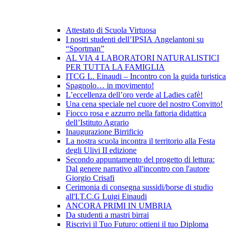
Attestato di Scuola Virtuosa
I nostri studenti dell’IPSIA Angelantoni su
“Sportman”
AL VIA 4 LABORATORI NATURALISTICI
PER TUTTA LA FAMIGLIA
ITCG L. Einaudi – Incontro con la guida turistica
Spagnolo… in movimento!
L’eccellenza dell’oro verde al Ladies cafè!
Una cena speciale nel cuore del nostro Convitto!
Fiocco rosa e azzurro nella fattoria didattica
dell’Istituto Agrario
Inaugurazione Birrificio
La nostra scuola incontra il territorio alla Festa
degli Ulivi II edizione
Secondo appuntamento del progetto di lettura:
Dal genere narrativo all'incontro con l'autore
Giorgio Crisafi
Cerimonia di consegna sussidi/borse di studio
all'I.T.C.G Luigi Einaudi
ANCORA PRIMI IN UMBRIA
Da studenti a mastri birrai
Riscrivi il Tuo Futuro: ottieni il tuo Diploma