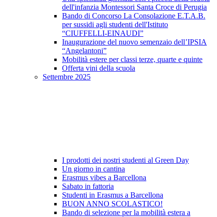
dell'infanzia Montessori Santa Croce di Perugia
Bando di Concorso La Consolazione E.T.A.B.
per sussidi agli studenti dell'Istituto
“CIUFFELLI-EINAUDI”
Inaugurazione del nuovo semenzaio dell’IPSIA
“Angelantoni”
Mobilità estere per classi terze, quarte e quinte
Offerta vini della scuola
Settembre 2025
I prodotti dei nostri studenti al Green Day
Un giorno in cantina
Erasmus vibes a Barcellona
Sabato in fattoria
Studenti in Erasmus a Barcellona
BUON ANNO SCOLASTICO!
Bando di selezione per la mobilità estera a