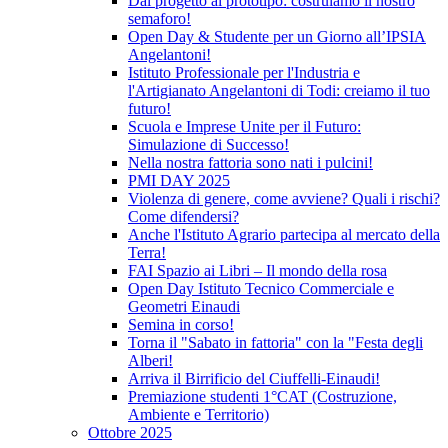
Dal progetto al prototipo: costruiamo il nostro
semaforo!
Open Day & Studente per un Giorno all’IPSIA
Angelantoni!
Istituto Professionale per l'Industria e
l'Artigianato Angelantoni di Todi: creiamo il tuo
futuro!
Scuola e Imprese Unite per il Futuro:
Simulazione di Successo!
Nella nostra fattoria sono nati i pulcini!
PMI DAY 2025
Violenza di genere, come avviene? Quali i rischi?
Come difendersi?
Anche l'Istituto Agrario partecipa al mercato della
Terra!
FAI Spazio ai Libri – Il mondo della rosa
Open Day Istituto Tecnico Commerciale e
Geometri Einaudi
Semina in corso!
Torna il "Sabato in fattoria" con la "Festa degli
Alberi!
Arriva il Birrificio del Ciuffelli-Einaudi!
Premiazione studenti 1°CAT (Costruzione,
Ambiente e Territorio)
Ottobre 2025