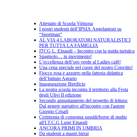
Attestato di Scuola Virtuosa
I nostri studenti dell’IPSIA Angelantoni su
“Sportman”
AL VIA 4 LABORATORI NATURALISTICI
PER TUTTA LA FAMIGLIA
ITCG L. Einaudi – Incontro con la guida turistica
Spagnolo… in movimento!
L’eccellenza dell’oro verde al Ladies cafè!
Una cena speciale nel cuore del nostro Convitto!
Fiocco rosa e azzurro nella fattoria didattica
dell’Istituto Agrario
Inaugurazione Birrificio
La nostra scuola incontra il territorio alla Festa
degli Ulivi II edizione
Secondo appuntamento del progetto di lettura:
Dal genere narrativo all'incontro con l'autore
Giorgio Crisafi
Cerimonia di consegna sussidi/borse di studio
all'I.T.C.G Luigi Einaudi
ANCORA PRIMI IN UMBRIA
Da studenti a mastri birrai