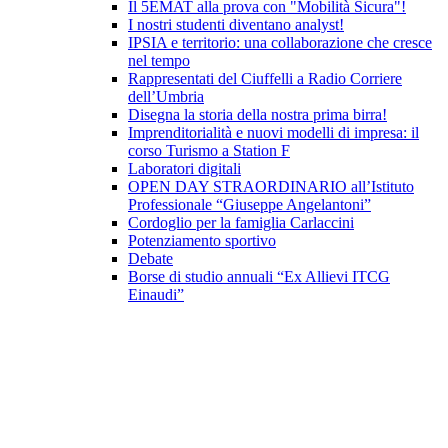
Il 5EMAT alla prova con "Mobilità Sicura"!
I nostri studenti diventano analyst!
IPSIA e territorio: una collaborazione che cresce
nel tempo
Rappresentati del Ciuffelli a Radio Corriere
dell’Umbria
Disegna la storia della nostra prima birra!
Imprenditorialità e nuovi modelli di impresa: il
corso Turismo a Station F
Laboratori digitali
OPEN DAY STRAORDINARIO all’Istituto
Professionale “Giuseppe Angelantoni”
Cordoglio per la famiglia Carlaccini
Potenziamento sportivo
Debate
Borse di studio annuali “Ex Allievi ITCG
Einaudi”