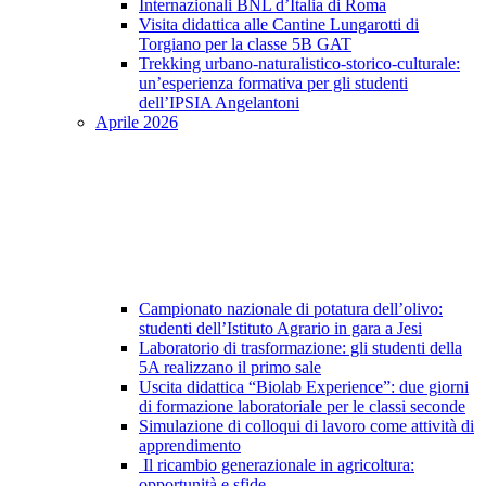
Internazionali BNL d’Italia di Roma
Visita didattica alle Cantine Lungarotti di
Torgiano per la classe 5B GAT
Trekking urbano-naturalistico-storico-culturale:
un’esperienza formativa per gli studenti
dell’IPSIA Angelantoni
Aprile 2026
Campionato nazionale di potatura dell’olivo:
studenti dell’Istituto Agrario in gara a Jesi
Laboratorio di trasformazione: gli studenti della
5A realizzano il primo sale
Uscita didattica “Biolab Experience”: due giorni
di formazione laboratoriale per le classi seconde
Simulazione di colloqui di lavoro come attività di
apprendimento
Il ricambio generazionale in agricoltura:
opportunità e sfide