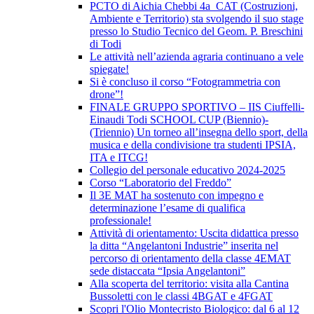
PCTO di Aichia Chebbi 4a_CAT (Costruzioni,
Ambiente e Territorio) sta svolgendo il suo stage
presso lo Studio Tecnico del Geom. P. Breschini
di Todi
Le attività nell’azienda agraria continuano a vele
spiegate!
Si è concluso il corso “Fotogrammetria con
drone”!
FINALE GRUPPO SPORTIVO – IIS Ciuffelli-
Einaudi Todi SCHOOL CUP (Biennio)-
(Triennio) Un torneo all’insegna dello sport, della
musica e della condivisione tra studenti IPSIA,
ITA e ITCG!
Collegio del personale educativo 2024-2025
Corso “Laboratorio del Freddo”
Il 3E MAT ha sostenuto con impegno e
determinazione l’esame di qualifica
professionale!
Attività di orientamento: Uscita didattica presso
la ditta “Angelantoni Industrie” inserita nel
percorso di orientamento della classe 4EMAT
sede distaccata “Ipsia Angelantoni”
Alla scoperta del territorio: visita alla Cantina
Bussoletti con le classi 4BGAT e 4FGAT
Scopri l'Olio Montecristo Biologico: dal 6 al 12