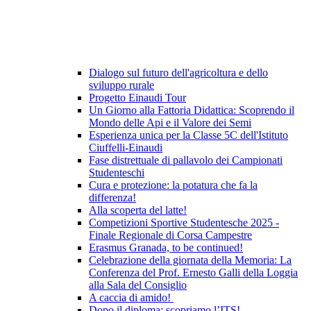
Dialogo sul futuro dell'agricoltura e dello
sviluppo rurale
Progetto Einaudi Tour
Un Giorno alla Fattoria Didattica: Scoprendo il
Mondo delle Api e il Valore dei Semi
Esperienza unica per la Classe 5C dell'Istituto
Ciuffelli-Einaudi
Fase distrettuale di pallavolo dei Campionati
Studenteschi
Cura e protezione: la potatura che fa la
differenza!
Alla scoperta del latte!
Competizioni Sportive Studentesche 2025 -
Finale Regionale di Corsa Campestre
Erasmus Granada, to be continued!
Celebrazione della giornata della Memoria: La
Conferenza del Prof. Ernesto Galli della Loggia
alla Sala del Consiglio
A caccia di amido!
Dopo il diploma: scopriamo l’ITS!