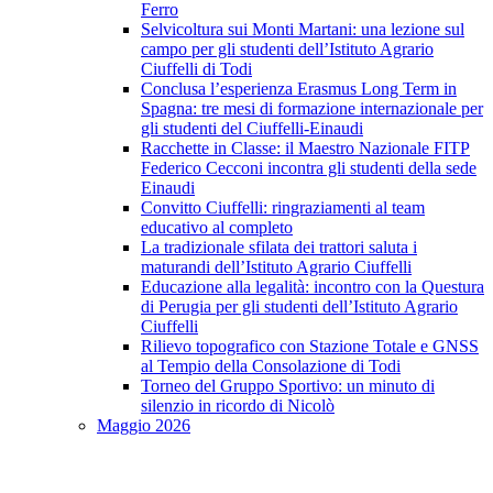
Ferro
Selvicoltura sui Monti Martani: una lezione sul
campo per gli studenti dell’Istituto Agrario
Ciuffelli di Todi
Conclusa l’esperienza Erasmus Long Term in
Spagna: tre mesi di formazione internazionale per
gli studenti del Ciuffelli-Einaudi
Racchette in Classe: il Maestro Nazionale FITP
Federico Cecconi incontra gli studenti della sede
Einaudi
Convitto Ciuffelli: ringraziamenti al team
educativo al completo
La tradizionale sfilata dei trattori saluta i
maturandi dell’Istituto Agrario Ciuffelli
Educazione alla legalità: incontro con la Questura
di Perugia per gli studenti dell’Istituto Agrario
Ciuffelli
Rilievo topografico con Stazione Totale e GNSS
al Tempio della Consolazione di Todi
Torneo del Gruppo Sportivo: un minuto di
silenzio in ricordo di Nicolò
Maggio 2026