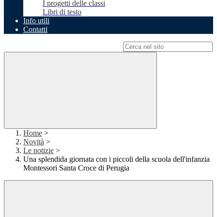
I progetti delle classi
Libri di testo
Info utili
Contatti
Campo di ricerca per le pagine del sito
Home
>
Novità
>
Le notizie
>
Una splendida giornata con i piccoli della scuola dell'infanzia
Montessori Santa Croce di Perugia