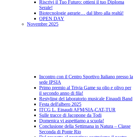
Riscrivi il Tuo Futuro: ottieni il tuo Diploma
Serale!
Biotecnologie agrarie… dal libro alla realtà!
OPEN DAY
Novembre 2025
Incontro con il Centro Sportivo Italiano presso la
sede IPSIA
Primo premio al Trivia Game su olio e olivo per
il secondo anno di fila!
Restyling del laboratorio musicale Einaudi Band
Festa dell'albero 2025
ITCG L. Einaudi AFM/SIA-CAT-TUR
Sulle tracce di Jacopone da Todi
Domenica vi aspettiamo a scuola!
Conclusione della Settimana in Natura – Classe
Seconda di Ponte Rio