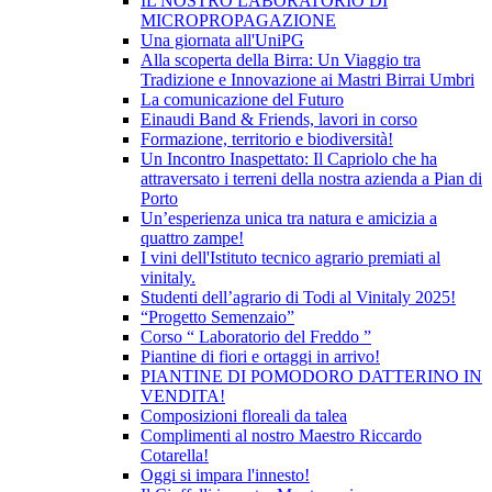
IL NOSTRO LABORATORIO DI
MICROPROPAGAZIONE
Una giornata all'UniPG
Alla scoperta della Birra: Un Viaggio tra
Tradizione e Innovazione ai Mastri Birrai Umbri
La comunicazione del Futuro
Einaudi Band & Friends, lavori in corso
Formazione, territorio e biodiversità!
Un Incontro Inaspettato: Il Capriolo che ha
attraversato i terreni della nostra azienda a Pian di
Porto
Un’esperienza unica tra natura e amicizia a
quattro zampe!
I vini dell'Istituto tecnico agrario premiati al
vinitaly.
Studenti dell’agrario di Todi al Vinitaly 2025!
“Progetto Semenzaio”
Corso “ Laboratorio del Freddo ”
Piantine di fiori e ortaggi in arrivo!
PIANTINE DI POMODORO DATTERINO IN
VENDITA!
Composizioni floreali da talea
Complimenti al nostro Maestro Riccardo
Cotarella!
Oggi si impara l'innesto!