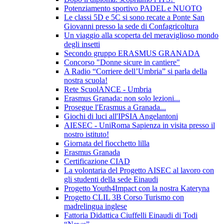
Potenziamento sportivo PADEL e NUOTO
Le classi 5D e 5C si sono recate a Ponte San
Giovanni presso la sede di Confagricoltura
Un viaggio alla scoperta del meraviglioso mondo
degli insetti
Secondo gruppo ERASMUS GRANADA
Concorso "Donne sicure in cantiere"
A Radio “Corriere dell’Umbria” si parla della
nostra scuola!
Rete ScuolANCE - Umbria
Erasmus Granada: non solo lezioni...
Prosegue l'Erasmus a Granada...
Giochi di luci all'IPSIA Angelantoni
AIESEC - UniRoma Sapienza in visita presso il
nostro istituto!
Giornata del fiocchetto lilla
Erasmus Granada
Certificazione CIAD
La volontaria del Progetto AISEC al lavoro con
gli studenti della sede Einaudi
Progetto Youth4Impact con la nostra Kateryna
Progetto CLIL 3B Corso Turismo con
madrelingua inglese
Fattoria Didattica Ciuffelli Einaudi di Todi