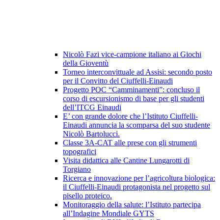
Nicolò Fazi vice-campione italiano ai Giochi
della Gioventù
Torneo interconvittuale ad Assisi: secondo posto
per il Convitto del Ciuffelli-Einaudi
Progetto POC “Camminamenti”: concluso il
corso di escursionismo di base per gli studenti
dell’ITCG Einaudi
E’ con grande dolore che l’Istituto Ciuffelli-
Einaudi annuncia la scomparsa del suo studente
Nicolò Bartolucci.
Classe 3A-CAT alle prese con gli strumenti
topografici
Visita didattica alle Cantine Lungarotti di
Torgiano
Ricerca e innovazione per l’agricoltura biologica:
il Ciuffelli-Einaudi protagonista nel progetto sul
pisello proteico.
Monitoraggio della salute: l’Istituto partecipa
all’Indagine Mondiale GYTS