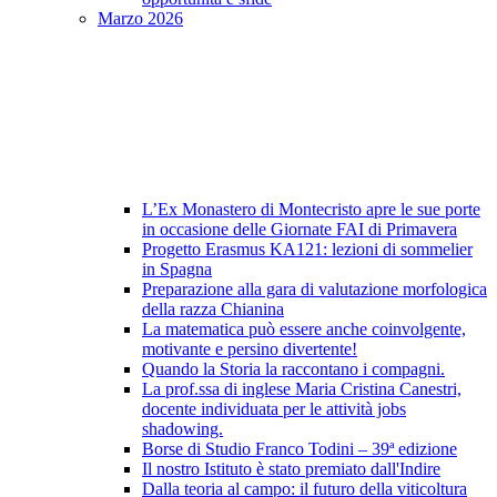
Marzo 2026
L’Ex Monastero di Montecristo apre le sue porte
in occasione delle Giornate FAI di Primavera
Progetto Erasmus KA121: lezioni di sommelier
in Spagna
Preparazione alla gara di valutazione morfologica
della razza Chianina
La matematica può essere anche coinvolgente,
motivante e persino divertente!
Quando la Storia la raccontano i compagni.
La prof.ssa di inglese Maria Cristina Canestri,
docente individuata per le attività jobs
shadowing.
Borse di Studio Franco Todini – 39ª edizione
Il nostro Istituto è stato premiato dall'Indire
Dalla teoria al campo: il futuro della viticoltura