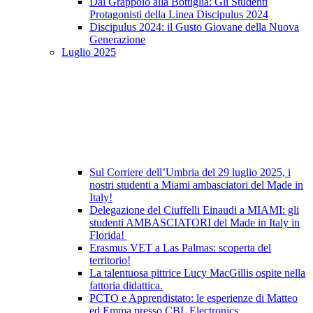
Dal Grappolo alla Bottiglia: Gli Studenti
Protagonisti della Linea Discipulus 2024
Discipulus 2024: il Gusto Giovane della Nuova
Generazione
Luglio 2025
Sul Corriere dell’Umbria del 29 luglio 2025, i
nostri studenti a Miami ambasciatori del Made in
Italy!
Delegazione del Ciuffelli Einaudi a MIAMI: gli
studenti AMBASCIATORI del Made in Italy in
Florida!
Erasmus VET a Las Palmas: scoperta del
territorio!
La talentuosa pittrice Lucy MacGillis ospite nella
fattoria didattica.
PCTO e Apprendistato: le esperienze di Matteo
ed Emma presso CBL Electronics