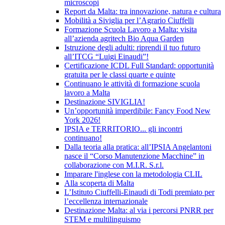
microscopi
Report da Malta: tra innovazione, natura e cultura
Mobilità a Siviglia per l’Agrario Ciuffelli
Formazione Scuola Lavoro a Malta: visita
all’azienda agritech Bio Aqua Garden
Istruzione degli adulti: riprendi il tuo futuro
all’ITCG “Luigi Einaudi”!
Certificazione ICDL Full Standard: opportunità
gratuita per le classi quarte e quinte
Continuano le attività di formazione scuola
lavoro a Malta
Destinazione SIVIGLIA!
Un’opportunità imperdibile: Fancy Food New
York 2026!
IPSIA e TERRITORIO... gli incontri
continuano!
Dalla teoria alla pratica: all’IPSIA Angelantoni
nasce il “Corso Manutenzione Macchine” in
collaborazione con M.I.R. S.r.l.
Imparare l'inglese con la metodologia CLIL
Alla scoperta di Malta
L’Istituto Ciuffelli-Einaudi di Todi premiato per
l’eccellenza internazionale
Destinazione Malta: al via i percorsi PNRR per
STEM e multilinguismo