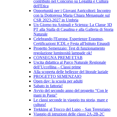
contributo nel Concorso su Legalità e Cultura
dell'Etica
Opportunità per i Giovani Agricoltori: Incontro
con la Dottoressa Maria Chiara Menaguale sul
CSR 2023-2027 in Umbria
Un Giorno tra Animali e Scienza: La Classe 3D
PT alla Stalla di Casalina e alla Galleria di Storia
Naturale
Celebrando l'Europa: Esperienze Erasmus,
Certificazioni ICDL e Festa all'Istituto Einaudi
Progetto Semenzaio: Test di funzionamento
regolazione luminosità lampade ok!
CONSEGNA PREMI ETAB
Uscita didattica al Parco Naturale Regionale
dell’Uccellina – Classi prime
Alla scoperta delle bellezze del litorale laziale
PROGETTO SEMENZAIO
Open day: la scuola per adulti
Sabato in fattoria!
Avvio del secondo anno del progetto “Con le
mani in Pasta”
Le classi seconde in viaggio tra storia, mare e
cultura!
Trekking al Trocco del Lupo – San Terenziano
Viaggio di istruzioni delle classi 2A-2B-2C