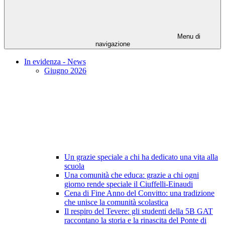
Menu di
navigazione
In evidenza - News
Giugno 2026
Un grazie speciale a chi ha dedicato una vita alla
scuola
Una comunità che educa: grazie a chi ogni
giorno rende speciale il Ciuffelli-Einaudi
Cena di Fine Anno del Convitto: una tradizione
che unisce la comunità scolastica
Il respiro del Tevere: gli studenti della 5B GAT
raccontano la storia e la rinascita del Ponte di