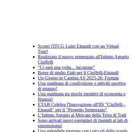
Scopri l'ITCG Luigi Einaudi con un Virtual
Tour!
Realizzato il nuovo semenzaio all'Istituto Agrario
Ciuffelli
"Ci sarà una volta... Jacopone"
Borse di studio Etab per il Ciuffelli-Einaudi
Un Giorno in Cantina AS 2025-26: Fruttaia
Una mattinata di condivisione e attività sportive
di gruppo!
Una mattinata tra giochi istruttivi di economia e
finanza!
ETAB Celebra l'Innovazione all'IIS "Ciuffelli -
Einaudi" per il "Progetto Semenzaio"
L’Istituto Agrario al Mercato della Terra di Todi
Sono arrivati nuovi esemplari di fasmidi al lab di
entomologia!
Una splendida giornata con i piccoli della scuola