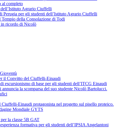
o al completo
 dell’Istituto Agrario Ciuffelli
 Perugia per gli studenti dell’Istituto Agrario Ciuffelli
l Tempio della Consolazione di Todi
in ricordo di Nicolò
a Gioventù
r il Convitto del Ciuffelli-Einaudi
i escursionismo di base per gli studenti dell’ITCG Einaudi
di annuncia la scomparsa del suo studente Nicolò Bartolucci.
fici
 Ciuffelli-Einaudi protagonista nel progetto sul pisello proteico.
l’Indagine Mondiale GYTS
o per la classe 5B GAT
’esperienza formativa per gli studenti dell’IPSIA Angelantoni