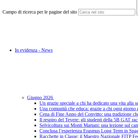
Campo di ricerca per le pagine del sito
In evidenza - News
Giugno 2026
Un grazie speciale a chi ha dedicato una vita alla s
Una comunità che educa: grazie a chi ogni giorno r
Cena di Fine Anno del Convitto: una tradizione che
Il respiro del Tevere: gli studenti della 5B GAT racc
Selvicoltura sui Monti Martani: una lezione sul camp
Conclusa l’esperienza Erasmus Long Term in Spagna:
Racchette in Classe: il Maestro Nazionale FITP Fed