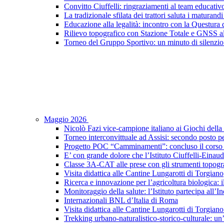
Convitto Ciuffelli: ringraziamenti al team educativ
La tradizionale sfilata dei trattori saluta i maturandi
Educazione alla legalità: incontro con la Questura di
Rilievo topografico con Stazione Totale e GNSS a
Torneo del Gruppo Sportivo: un minuto di silenzio 
Maggio 2026
Nicolò Fazi vice-campione italiano ai Giochi dell
Torneo interconvittuale ad Assisi: secondo posto pe
Progetto POC “Camminamenti”: concluso il corso d
E’ con grande dolore che l’Istituto Ciuffelli-Einau
Classe 3A-CAT alle prese con gli strumenti topogra
Visita didattica alle Cantine Lungarotti di Torgiano
Ricerca e innovazione per l’agricoltura biologica: il
Monitoraggio della salute: l’Istituto partecipa al
Internazionali BNL d’Italia di Roma
Visita didattica alle Cantine Lungarotti di Torgian
Trekking urbano-naturalistico-storico-culturale: un