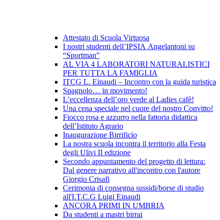
Attestato di Scuola Virtuosa
I nostri studenti dell’IPSIA Angelantoni su
“Sportman”
AL VIA 4 LABORATORI NATURALISTICI
PER TUTTA LA FAMIGLIA
ITCG L. Einaudi – Incontro con la guida turistica
Spagnolo… in movimento!
L’eccellenza dell’oro verde al Ladies cafè!
Una cena speciale nel cuore del nostro Convitto!
Fiocco rosa e azzurro nella fattoria didattica
dell’Istituto Agrario
Inaugurazione Birrificio
La nostra scuola incontra il territorio alla Festa
degli Ulivi II edizione
Secondo appuntamento del progetto di lettura:
Dal genere narrativo all'incontro con l'autore
Giorgio Crisafi
Cerimonia di consegna sussidi/borse di studio
all'I.T.C.G Luigi Einaudi
ANCORA PRIMI IN UMBRIA
Da studenti a mastri birrai