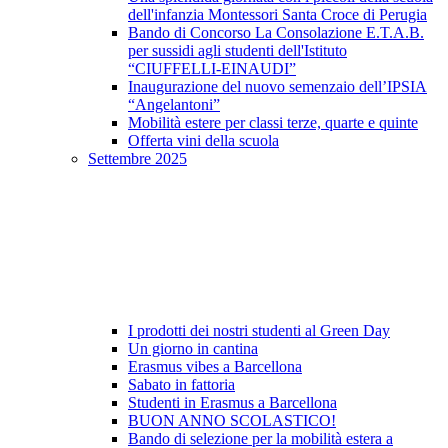
dell'infanzia Montessori Santa Croce di Perugia
Bando di Concorso La Consolazione E.T.A.B.
per sussidi agli studenti dell'Istituto
“CIUFFELLI-EINAUDI”
Inaugurazione del nuovo semenzaio dell’IPSIA
“Angelantoni”
Mobilità estere per classi terze, quarte e quinte
Offerta vini della scuola
Settembre 2025
I prodotti dei nostri studenti al Green Day
Un giorno in cantina
Erasmus vibes a Barcellona
Sabato in fattoria
Studenti in Erasmus a Barcellona
BUON ANNO SCOLASTICO!
Bando di selezione per la mobilità estera a