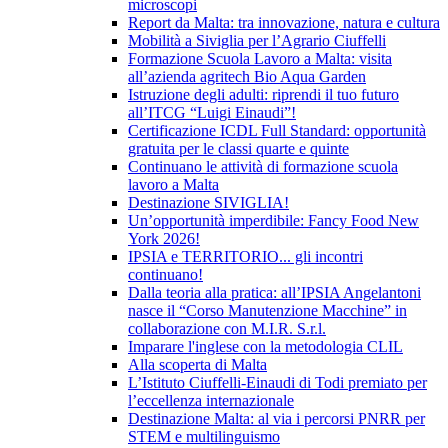
microscopi
Report da Malta: tra innovazione, natura e cultura
Mobilità a Siviglia per l’Agrario Ciuffelli
Formazione Scuola Lavoro a Malta: visita
all’azienda agritech Bio Aqua Garden
Istruzione degli adulti: riprendi il tuo futuro
all’ITCG “Luigi Einaudi”!
Certificazione ICDL Full Standard: opportunità
gratuita per le classi quarte e quinte
Continuano le attività di formazione scuola
lavoro a Malta
Destinazione SIVIGLIA!
Un’opportunità imperdibile: Fancy Food New
York 2026!
IPSIA e TERRITORIO... gli incontri
continuano!
Dalla teoria alla pratica: all’IPSIA Angelantoni
nasce il “Corso Manutenzione Macchine” in
collaborazione con M.I.R. S.r.l.
Imparare l'inglese con la metodologia CLIL
Alla scoperta di Malta
L’Istituto Ciuffelli-Einaudi di Todi premiato per
l’eccellenza internazionale
Destinazione Malta: al via i percorsi PNRR per
STEM e multilinguismo