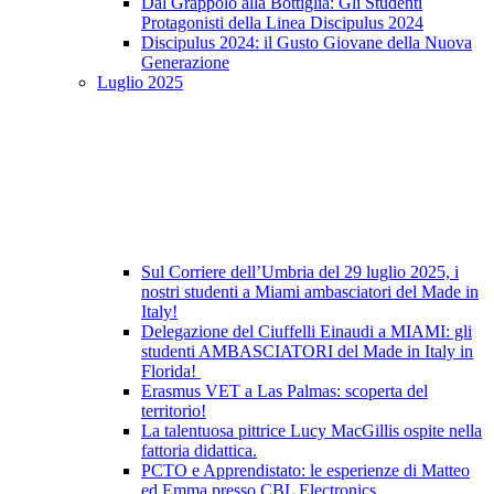
Dal Grappolo alla Bottiglia: Gli Studenti
Protagonisti della Linea Discipulus 2024
Discipulus 2024: il Gusto Giovane della Nuova
Generazione
Luglio 2025
Sul Corriere dell’Umbria del 29 luglio 2025, i
nostri studenti a Miami ambasciatori del Made in
Italy!
Delegazione del Ciuffelli Einaudi a MIAMI: gli
studenti AMBASCIATORI del Made in Italy in
Florida!
Erasmus VET a Las Palmas: scoperta del
territorio!
La talentuosa pittrice Lucy MacGillis ospite nella
fattoria didattica.
PCTO e Apprendistato: le esperienze di Matteo
ed Emma presso CBL Electronics