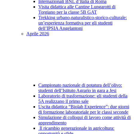
Internazionali BNL d’Italia di Roma
Visita didattica alle Cantine Lungarotti di
Torgiano per la classe 5B GAT
Trekking urbano-naturalistico-storico-culturale:
un’esperienza formativa per gli studenti
dell’IPSIA Angelantoni
Aprile 2026
Campionato nazionale di potatura dell’olivo:
studenti dell’Istituto Agrario in gara a Jesi
Laboratorio di trasformazione: gli studenti della
5A realizzano il primo sale
Uscita didattica “Biolab Experience”: due giorni
di formazione laboratoriale per le classi seconde
Simulazione di colloqui di lavoro come attività di
apprendimento
Il ricambio generazionale in agricoltura:
opportunità e sfide