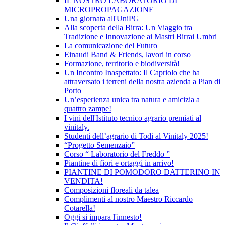
IL NOSTRO LABORATORIO DI
MICROPROPAGAZIONE
Una giornata all'UniPG
Alla scoperta della Birra: Un Viaggio tra
Tradizione e Innovazione ai Mastri Birrai Umbri
La comunicazione del Futuro
Einaudi Band & Friends, lavori in corso
Formazione, territorio e biodiversità!
Un Incontro Inaspettato: Il Capriolo che ha
attraversato i terreni della nostra azienda a Pian di
Porto
Un’esperienza unica tra natura e amicizia a
quattro zampe!
I vini dell'Istituto tecnico agrario premiati al
vinitaly.
Studenti dell’agrario di Todi al Vinitaly 2025!
“Progetto Semenzaio”
Corso “ Laboratorio del Freddo ”
Piantine di fiori e ortaggi in arrivo!
PIANTINE DI POMODORO DATTERINO IN
VENDITA!
Composizioni floreali da talea
Complimenti al nostro Maestro Riccardo
Cotarella!
Oggi si impara l'innesto!