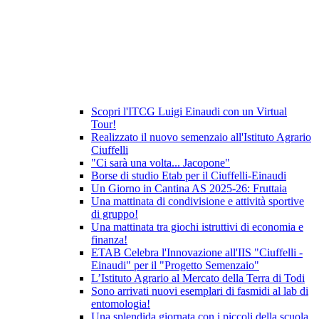
Scopri l'ITCG Luigi Einaudi con un Virtual
Tour!
Realizzato il nuovo semenzaio all'Istituto Agrario
Ciuffelli
"Ci sarà una volta... Jacopone"
Borse di studio Etab per il Ciuffelli-Einaudi
Un Giorno in Cantina AS 2025-26: Fruttaia
Una mattinata di condivisione e attività sportive
di gruppo!
Una mattinata tra giochi istruttivi di economia e
finanza!
ETAB Celebra l'Innovazione all'IIS "Ciuffelli -
Einaudi" per il "Progetto Semenzaio"
L’Istituto Agrario al Mercato della Terra di Todi
Sono arrivati nuovi esemplari di fasmidi al lab di
entomologia!
Una splendida giornata con i piccoli della scuola