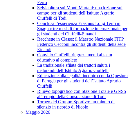
Ferro
Selvicoltura sui Monti Martani: una lezione sul
campo per gli studenti dell’Istituto Agrario
Ciuffelli di Todi
Conclusa l’esperienza Erasmus Long Term in
Spagna: tre mesi di formazione internazionale per
gli studenti del Ciuffelli-Einaudi
Racchette in Classe: il Maestro Nazionale FITP
Federico Cecconi incontra gli studenti della sede
Einaudi
Convitto Ciuffelli: ringraziamenti al team
educativo al completo
La tradizionale sfilata dei trattori saluta i
maturandi dell’Istituto Agrario Ciuffelli
Educazione alla legalità: incontro con la Questura
di Perugia per gli studenti dell’Istituto Agrario
Ciuffelli
Rilievo topografico con Stazione Totale e GNSS
al Tempio della Consolazione di Todi
Torneo del Gruppo Sportivo: un minuto di
silenzio in ricordo di Nicolò
Maggio 2026