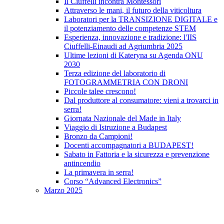
Il Ciuffelli incontra Montessori
Attraverso le mani, il futuro della viticoltura
Laboratori per la TRANSIZIONE DIGITALE e
il potenziamento delle competenze STEM
Esperienza, innovazione e tradizione: l'IIS
Ciuffelli-Einaudi ad Agriumbria 2025
Ultime lezioni di Kateryna su Agenda ONU
2030
Terza edizione del laboratorio di
FOTOGRAMMETRIA CON DRONI
Piccole talee crescono!
Dal produttore al consumatore: vieni a trovarci in
serra!
Giornata Nazionale del Made in Italy
Viaggio di Istruzione a Budapest
Bronzo da Campioni!
Docenti accompagnatori a BUDAPEST!
Sabato in Fattoria e la sicurezza e prevenzione
antincendio
La primavera in serra!
Corso “Advanced Electronics”
Marzo 2025