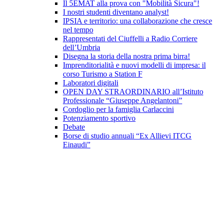
Il 5EMAT alla prova con "Mobilità Sicura"!
I nostri studenti diventano analyst!
IPSIA e territorio: una collaborazione che cresce
nel tempo
Rappresentati del Ciuffelli a Radio Corriere
dell’Umbria
Disegna la storia della nostra prima birra!
Imprenditorialità e nuovi modelli di impresa: il
corso Turismo a Station F
Laboratori digitali
OPEN DAY STRAORDINARIO all’Istituto
Professionale “Giuseppe Angelantoni”
Cordoglio per la famiglia Carlaccini
Potenziamento sportivo
Debate
Borse di studio annuali “Ex Allievi ITCG
Einaudi”