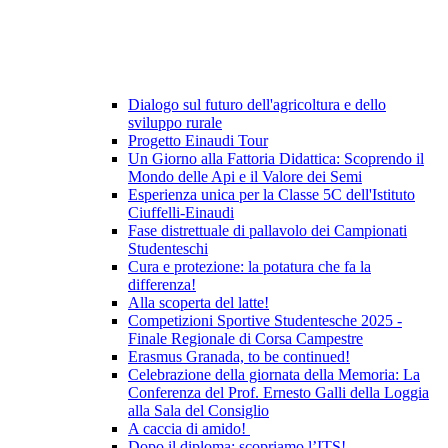
Dialogo sul futuro dell'agricoltura e dello
sviluppo rurale
Progetto Einaudi Tour
Un Giorno alla Fattoria Didattica: Scoprendo il
Mondo delle Api e il Valore dei Semi
Esperienza unica per la Classe 5C dell'Istituto
Ciuffelli-Einaudi
Fase distrettuale di pallavolo dei Campionati
Studenteschi
Cura e protezione: la potatura che fa la
differenza!
Alla scoperta del latte!
Competizioni Sportive Studentesche 2025 -
Finale Regionale di Corsa Campestre
Erasmus Granada, to be continued!
Celebrazione della giornata della Memoria: La
Conferenza del Prof. Ernesto Galli della Loggia
alla Sala del Consiglio
A caccia di amido!
Dopo il diploma: scopriamo l’ITS!