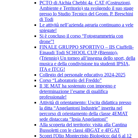
PCTO di Aichia Chebbi 4a_CAT (Costruzioni,
Ambiente e Territorio) sta svolgendo il suo stage
presso lo Studio Tecnico del Geom. P. Breschini
di Todi
Le attività nell’azienda agraria continuano a vele
spiegate!
Si è concluso il corso “Fotogrammetria con
drone”!
FINALE GRUPPO SPORTIVO – IIS Ciuffelli-
Einaudi Todi SCHOOL CUP (Biennio)-
(Triennio) Un torneo all’insegna dello sport, della
musica e della condivisione tra studenti IPSIA,
ITA e ITCG!
Collegio del personale educativo 2024-2025
Corso “Laboratorio del Freddo”
Il 3E MAT ha sostenuto con impegno e
determinazione l’esame di qualifica
professionale!
Attività di orientamento: Uscita didattica presso
la ditta “Angelantoni Industrie” inserita nel
percorso di orientamento della classe 4EMAT
sede distaccata “Ipsia Angelantoni”
Alla scoperta del territorio: visita alla Cantina
Bussoletti con le classi 4BGAT e 4FGAT
Scopri l'Olio Montecristo Biologico: dal 6 al 12