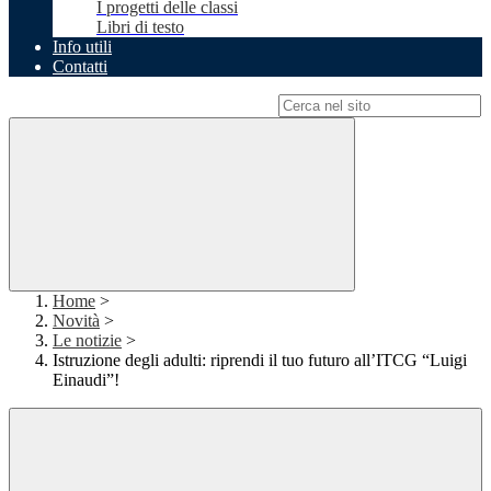
I progetti delle classi
Libri di testo
Info utili
Contatti
Campo di ricerca per le pagine del sito
Home
>
Novità
>
Le notizie
>
Istruzione degli adulti: riprendi il tuo futuro all’ITCG “Luigi
Einaudi”!