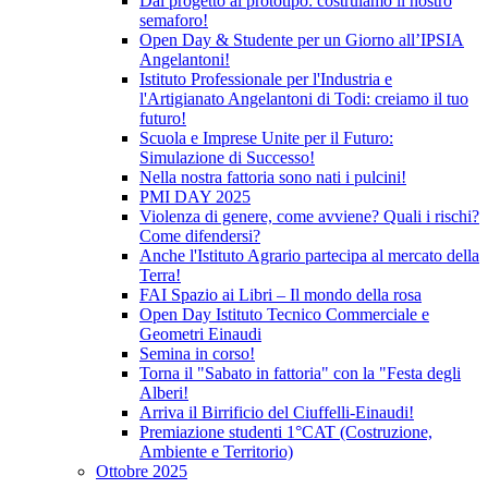
Dal progetto al prototipo: costruiamo il nostro
semaforo!
Open Day & Studente per un Giorno all’IPSIA
Angelantoni!
Istituto Professionale per l'Industria e
l'Artigianato Angelantoni di Todi: creiamo il tuo
futuro!
Scuola e Imprese Unite per il Futuro:
Simulazione di Successo!
Nella nostra fattoria sono nati i pulcini!
PMI DAY 2025
Violenza di genere, come avviene? Quali i rischi?
Come difendersi?
Anche l'Istituto Agrario partecipa al mercato della
Terra!
FAI Spazio ai Libri – Il mondo della rosa
Open Day Istituto Tecnico Commerciale e
Geometri Einaudi
Semina in corso!
Torna il "Sabato in fattoria" con la "Festa degli
Alberi!
Arriva il Birrificio del Ciuffelli-Einaudi!
Premiazione studenti 1°CAT (Costruzione,
Ambiente e Territorio)
Ottobre 2025