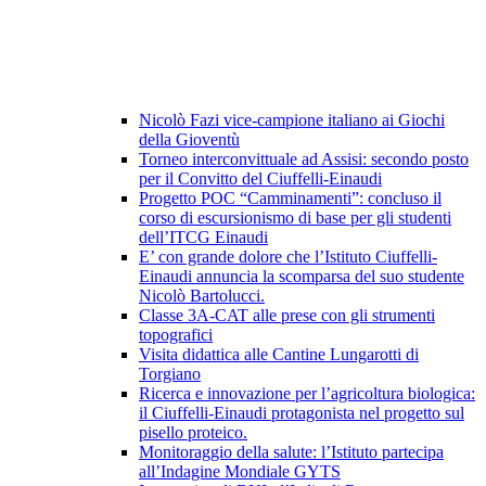
Nicolò Fazi vice-campione italiano ai Giochi
della Gioventù
Torneo interconvittuale ad Assisi: secondo posto
per il Convitto del Ciuffelli-Einaudi
Progetto POC “Camminamenti”: concluso il
corso di escursionismo di base per gli studenti
dell’ITCG Einaudi
E’ con grande dolore che l’Istituto Ciuffelli-
Einaudi annuncia la scomparsa del suo studente
Nicolò Bartolucci.
Classe 3A-CAT alle prese con gli strumenti
topografici
Visita didattica alle Cantine Lungarotti di
Torgiano
Ricerca e innovazione per l’agricoltura biologica:
il Ciuffelli-Einaudi protagonista nel progetto sul
pisello proteico.
Monitoraggio della salute: l’Istituto partecipa
all’Indagine Mondiale GYTS