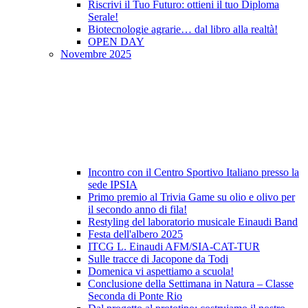
Riscrivi il Tuo Futuro: ottieni il tuo Diploma
Serale!
Biotecnologie agrarie… dal libro alla realtà!
OPEN DAY
Novembre 2025
Incontro con il Centro Sportivo Italiano presso la
sede IPSIA
Primo premio al Trivia Game su olio e olivo per
il secondo anno di fila!
Restyling del laboratorio musicale Einaudi Band
Festa dell'albero 2025
ITCG L. Einaudi AFM/SIA-CAT-TUR
Sulle tracce di Jacopone da Todi
Domenica vi aspettiamo a scuola!
Conclusione della Settimana in Natura – Classe
Seconda di Ponte Rio