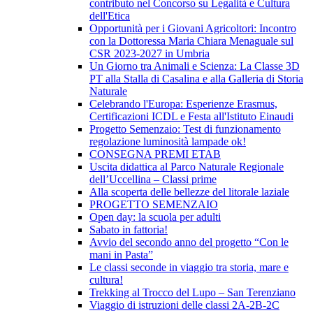
contributo nel Concorso su Legalità e Cultura
dell'Etica
Opportunità per i Giovani Agricoltori: Incontro
con la Dottoressa Maria Chiara Menaguale sul
CSR 2023-2027 in Umbria
Un Giorno tra Animali e Scienza: La Classe 3D
PT alla Stalla di Casalina e alla Galleria di Storia
Naturale
Celebrando l'Europa: Esperienze Erasmus,
Certificazioni ICDL e Festa all'Istituto Einaudi
Progetto Semenzaio: Test di funzionamento
regolazione luminosità lampade ok!
CONSEGNA PREMI ETAB
Uscita didattica al Parco Naturale Regionale
dell’Uccellina – Classi prime
Alla scoperta delle bellezze del litorale laziale
PROGETTO SEMENZAIO
Open day: la scuola per adulti
Sabato in fattoria!
Avvio del secondo anno del progetto “Con le
mani in Pasta”
Le classi seconde in viaggio tra storia, mare e
cultura!
Trekking al Trocco del Lupo – San Terenziano
Viaggio di istruzioni delle classi 2A-2B-2C