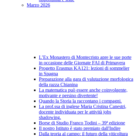
Marzo 2026
L’Ex Monastero di Montecristo apre le sue porte
in occasione delle Giornate FAI di Primavera
Progetto Erasmus KA121: lezioni di sommelier
in Spagna
Preparazione alla gara di valutazione morfologica
della razza Chianina
La matematica può essere anche coinvolgente,
motivante e persino divertente!
Quando la Storia la raccontano i compagni.
La prof.ssa di inglese Maria Cristina Canestri,
docente individuata per le attività jobs
shadowing.
Borse di Studio Franco Todini – 39ª edizione
Il nostro Istituto è stato premiato dall'Indire
Dalla teoria al campo: il futuro della viticoltura