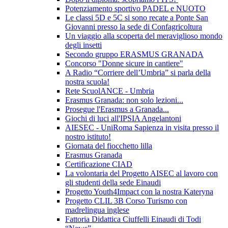
Potenziamento sportivo PADEL e NUOTO
Le classi 5D e 5C si sono recate a Ponte San
Giovanni presso la sede di Confagricoltura
Un viaggio alla scoperta del meraviglioso mondo
degli insetti
Secondo gruppo ERASMUS GRANADA
Concorso "Donne sicure in cantiere"
A Radio “Corriere dell’Umbria” si parla della
nostra scuola!
Rete ScuolANCE - Umbria
Erasmus Granada: non solo lezioni...
Prosegue l'Erasmus a Granada...
Giochi di luci all'IPSIA Angelantoni
AIESEC - UniRoma Sapienza in visita presso il
nostro istituto!
Giornata del fiocchetto lilla
Erasmus Granada
Certificazione CIAD
La volontaria del Progetto AISEC al lavoro con
gli studenti della sede Einaudi
Progetto Youth4Impact con la nostra Kateryna
Progetto CLIL 3B Corso Turismo con
madrelingua inglese
Fattoria Didattica Ciuffelli Einaudi di Todi