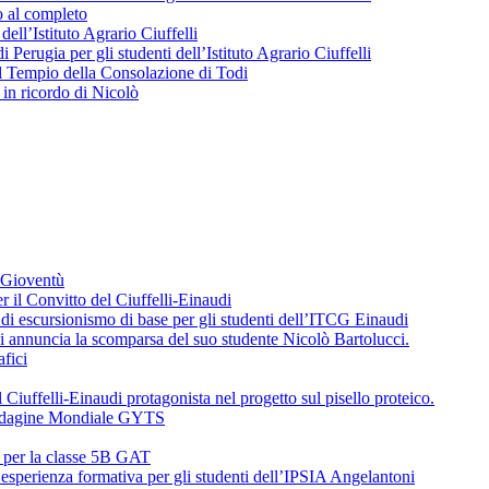
o al completo
 dell’Istituto Agrario Ciuffelli
 Perugia per gli studenti dell’Istituto Agrario Ciuffelli
l Tempio della Consolazione di Todi
in ricordo di Nicolò
a Gioventù
r il Convitto del Ciuffelli-Einaudi
i escursionismo di base per gli studenti dell’ITCG Einaudi
di annuncia la scomparsa del suo studente Nicolò Bartolucci.
fici
 Ciuffelli-Einaudi protagonista nel progetto sul pisello proteico.
l’Indagine Mondiale GYTS
o per la classe 5B GAT
’esperienza formativa per gli studenti dell’IPSIA Angelantoni