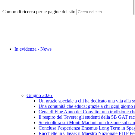
Campo di ricerca per le pagine del sito
In evidenza - News
Giugno 2026
Un grazie speciale a chi ha dedicato una vita alla s
Una comunità che educa: grazie a chi ogni giorno r
Cena di Fine Anno del Convitto: una tradizione che
Il respiro del Tevere: gli studenti della 5B GAT racc
Selvicoltura sui Monti Martani: una lezione sul camp
Conclusa l’esperienza Erasmus Long Term in Spagna:
Racchette in Classe: il Maestro Nazionale FITP Fed