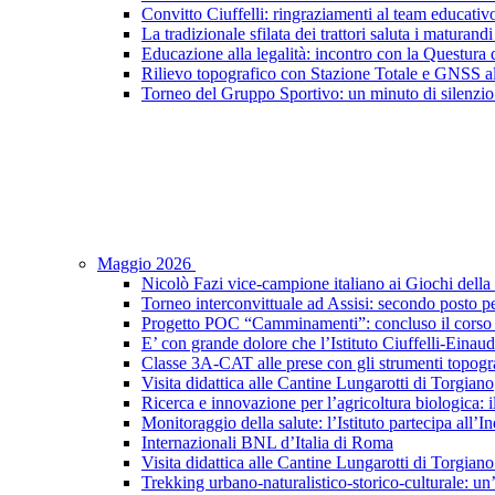
Convitto Ciuffelli: ringraziamenti al team educativ
La tradizionale sfilata dei trattori saluta i maturandi
Educazione alla legalità: incontro con la Questura di
Rilievo topografico con Stazione Totale e GNSS a
Torneo del Gruppo Sportivo: un minuto di silenzio 
Maggio 2026
Nicolò Fazi vice-campione italiano ai Giochi dell
Torneo interconvittuale ad Assisi: secondo posto pe
Progetto POC “Camminamenti”: concluso il corso d
E’ con grande dolore che l’Istituto Ciuffelli-Einau
Classe 3A-CAT alle prese con gli strumenti topogra
Visita didattica alle Cantine Lungarotti di Torgiano
Ricerca e innovazione per l’agricoltura biologica: il
Monitoraggio della salute: l’Istituto partecipa al
Internazionali BNL d’Italia di Roma
Visita didattica alle Cantine Lungarotti di Torgian
Trekking urbano-naturalistico-storico-culturale: un