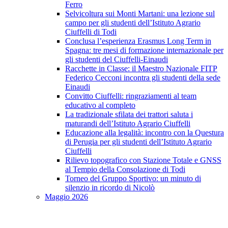
Ferro
Selvicoltura sui Monti Martani: una lezione sul
campo per gli studenti dell’Istituto Agrario
Ciuffelli di Todi
Conclusa l’esperienza Erasmus Long Term in
Spagna: tre mesi di formazione internazionale per
gli studenti del Ciuffelli-Einaudi
Racchette in Classe: il Maestro Nazionale FITP
Federico Cecconi incontra gli studenti della sede
Einaudi
Convitto Ciuffelli: ringraziamenti al team
educativo al completo
La tradizionale sfilata dei trattori saluta i
maturandi dell’Istituto Agrario Ciuffelli
Educazione alla legalità: incontro con la Questura
di Perugia per gli studenti dell’Istituto Agrario
Ciuffelli
Rilievo topografico con Stazione Totale e GNSS
al Tempio della Consolazione di Todi
Torneo del Gruppo Sportivo: un minuto di
silenzio in ricordo di Nicolò
Maggio 2026