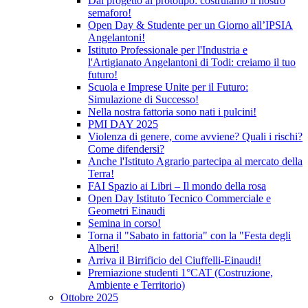
Dal progetto al prototipo: costruiamo il nostro
semaforo!
Open Day & Studente per un Giorno all’IPSIA
Angelantoni!
Istituto Professionale per l'Industria e
l'Artigianato Angelantoni di Todi: creiamo il tuo
futuro!
Scuola e Imprese Unite per il Futuro:
Simulazione di Successo!
Nella nostra fattoria sono nati i pulcini!
PMI DAY 2025
Violenza di genere, come avviene? Quali i rischi?
Come difendersi?
Anche l'Istituto Agrario partecipa al mercato della
Terra!
FAI Spazio ai Libri – Il mondo della rosa
Open Day Istituto Tecnico Commerciale e
Geometri Einaudi
Semina in corso!
Torna il "Sabato in fattoria" con la "Festa degli
Alberi!
Arriva il Birrificio del Ciuffelli-Einaudi!
Premiazione studenti 1°CAT (Costruzione,
Ambiente e Territorio)
Ottobre 2025