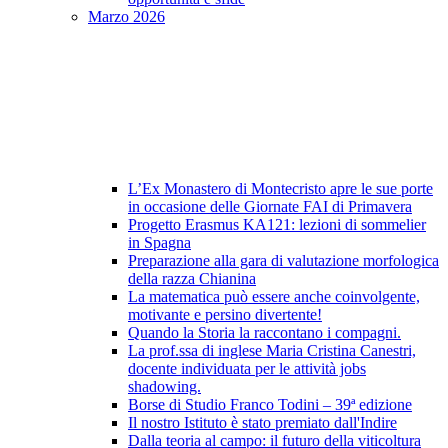
Marzo 2026
L’Ex Monastero di Montecristo apre le sue porte
in occasione delle Giornate FAI di Primavera
Progetto Erasmus KA121: lezioni di sommelier
in Spagna
Preparazione alla gara di valutazione morfologica
della razza Chianina
La matematica può essere anche coinvolgente,
motivante e persino divertente!
Quando la Storia la raccontano i compagni.
La prof.ssa di inglese Maria Cristina Canestri,
docente individuata per le attività jobs
shadowing.
Borse di Studio Franco Todini – 39ª edizione
Il nostro Istituto è stato premiato dall'Indire
Dalla teoria al campo: il futuro della viticoltura