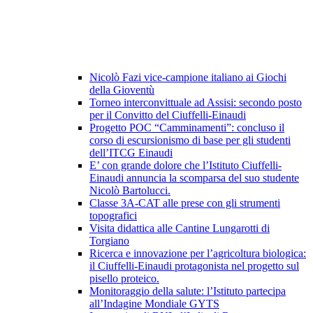
Nicolò Fazi vice-campione italiano ai Giochi
della Gioventù
Torneo interconvittuale ad Assisi: secondo posto
per il Convitto del Ciuffelli-Einaudi
Progetto POC “Camminamenti”: concluso il
corso di escursionismo di base per gli studenti
dell’ITCG Einaudi
E’ con grande dolore che l’Istituto Ciuffelli-
Einaudi annuncia la scomparsa del suo studente
Nicolò Bartolucci.
Classe 3A-CAT alle prese con gli strumenti
topografici
Visita didattica alle Cantine Lungarotti di
Torgiano
Ricerca e innovazione per l’agricoltura biologica:
il Ciuffelli-Einaudi protagonista nel progetto sul
pisello proteico.
Monitoraggio della salute: l’Istituto partecipa
all’Indagine Mondiale GYTS