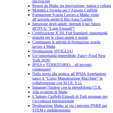
microscopi
Report da Malta: tra innovazione, natura e cultura
Mobilità a Siviglia per l’Agrario Ciuffelli
Formazione Scuola Lavoro a Malta: visita
all’azienda agritech Bio Aqua Garden
Istruzione degli adulti: riprendi il tuo futuro
all’ITCG “Luigi Einaudi”!
Certificazione ICDL Full Standard: opportunità
gratuita per le classi quarte e quinte
Continuano le attività di formazione scuola
lavoro a Malta
Destinazione SIVIGLIA!
Un’opportunità imperdibile: Fancy Food New
York 2026!
IPSIA e TERRITORIO... gli incontri
continuano!
Dalla teoria alla pratica: all’IPSIA Angelantoni
nasce il “Corso Manutenzione Macchine” in
collaborazione con M.I.R. S.r.l.
Imparare l'inglese con la metodologia CLIL
Alla scoperta di Malta
L’Istituto Ciuffelli-Einaudi di Todi premiato per
l’eccellenza internazionale
Destinazione Malta: al via i percorsi PNRR per
STEM e multilinguismo