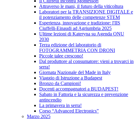
Il Ciuffelli incontra Montessori
Attraverso le mani, il futuro della viticoltura
Laboratori per la TRANSIZIONE DIGITALE e
il potenziamento delle competenze STEM
Esperienza, innovazione e tradizione: l'IIS
Ciuffelli-Einaudi ad Agriumbria 2025
Ultime lezioni di Kateryna su Agenda ONU
2030
Terza edizione del laboratorio di
FOTOGRAMMETRIA CON DRONI
Piccole talee crescono!
Dal produttore al consumatore: vieni a trovarci in
serra!
Giornata Nazionale del Made in Italy
Viaggio di Istruzione a Budapest
Bronzo da Campioni!
Docenti accompagnatori a BUDAPEST!
Sabato in Fattoria e la sicurezza e prevenzione
antincendio
La primavera in serra!
Corso “Advanced Electronics”
Marzo 2025