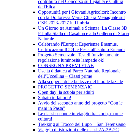
contributo nel Concorso su Legalità e Cultura
dell'Etica
Opportunità per i Giovani Agricoltori: Incontro
con la Dottoressa Maria Chiara Menaguale sul
CSR 2023-2027 in Umbria
Un Giorno tra Animali e Scienza: La Classe 3D
PT alla Stalla di Casalina e alla Galleria di Storia
Naturale
Celebrando l'Europa: Esperienze Erasmus,
Certificazioni ICDL e Festa all'Istituto Einaudi
Progetto Semenzaio: Test di funzionamento
regolazione luminosità lampade ok!
CONSEGNA PREMI ETAB
Uscita didattica al Parco Naturale Regionale
dell’Uccellina – Classi prime
Alla scoperta delle bellezze del litorale laziale
PROGETTO SEMENZAIO
Open day: la scuola per adulti
Sabato in fattoria!
Avvio del secondo anno del progetto “Con le
mani in Pasta”
Le classi seconde in viaggio tra storia, mare e
cultura!
Trekking al Trocco del Lupo – San Terenziano
Viaggio di istruzioni delle classi 2A-2B-2C