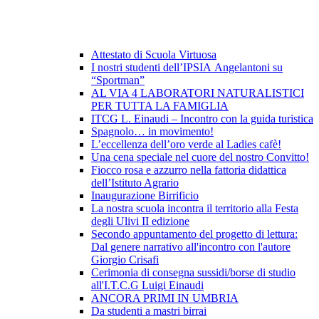
Attestato di Scuola Virtuosa
I nostri studenti dell’IPSIA Angelantoni su
“Sportman”
AL VIA 4 LABORATORI NATURALISTICI
PER TUTTA LA FAMIGLIA
ITCG L. Einaudi – Incontro con la guida turistica
Spagnolo… in movimento!
L’eccellenza dell’oro verde al Ladies cafè!
Una cena speciale nel cuore del nostro Convitto!
Fiocco rosa e azzurro nella fattoria didattica
dell’Istituto Agrario
Inaugurazione Birrificio
La nostra scuola incontra il territorio alla Festa
degli Ulivi II edizione
Secondo appuntamento del progetto di lettura:
Dal genere narrativo all'incontro con l'autore
Giorgio Crisafi
Cerimonia di consegna sussidi/borse di studio
all'I.T.C.G Luigi Einaudi
ANCORA PRIMI IN UMBRIA
Da studenti a mastri birrai