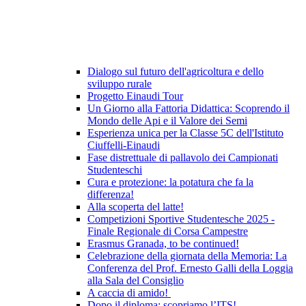
Dialogo sul futuro dell'agricoltura e dello
sviluppo rurale
Progetto Einaudi Tour
Un Giorno alla Fattoria Didattica: Scoprendo il
Mondo delle Api e il Valore dei Semi
Esperienza unica per la Classe 5C dell'Istituto
Ciuffelli-Einaudi
Fase distrettuale di pallavolo dei Campionati
Studenteschi
Cura e protezione: la potatura che fa la
differenza!
Alla scoperta del latte!
Competizioni Sportive Studentesche 2025 -
Finale Regionale di Corsa Campestre
Erasmus Granada, to be continued!
Celebrazione della giornata della Memoria: La
Conferenza del Prof. Ernesto Galli della Loggia
alla Sala del Consiglio
A caccia di amido!
Dopo il diploma: scopriamo l’ITS!