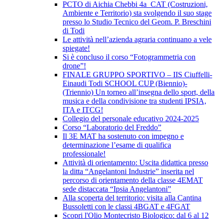
PCTO di Aichia Chebbi 4a_CAT (Costruzioni,
Ambiente e Territorio) sta svolgendo il suo stage
presso lo Studio Tecnico del Geom. P. Breschini
di Todi
Le attività nell’azienda agraria continuano a vele
spiegate!
Si è concluso il corso “Fotogrammetria con
drone”!
FINALE GRUPPO SPORTIVO – IIS Ciuffelli-
Einaudi Todi SCHOOL CUP (Biennio)-
(Triennio) Un torneo all’insegna dello sport, della
musica e della condivisione tra studenti IPSIA,
ITA e ITCG!
Collegio del personale educativo 2024-2025
Corso “Laboratorio del Freddo”
Il 3E MAT ha sostenuto con impegno e
determinazione l’esame di qualifica
professionale!
Attività di orientamento: Uscita didattica presso
la ditta “Angelantoni Industrie” inserita nel
percorso di orientamento della classe 4EMAT
sede distaccata “Ipsia Angelantoni”
Alla scoperta del territorio: visita alla Cantina
Bussoletti con le classi 4BGAT e 4FGAT
Scopri l'Olio Montecristo Biologico: dal 6 al 12