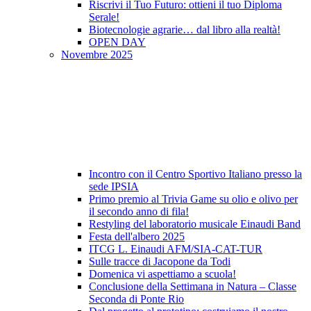
Riscrivi il Tuo Futuro: ottieni il tuo Diploma
Serale!
Biotecnologie agrarie… dal libro alla realtà!
OPEN DAY
Novembre 2025
Incontro con il Centro Sportivo Italiano presso la
sede IPSIA
Primo premio al Trivia Game su olio e olivo per
il secondo anno di fila!
Restyling del laboratorio musicale Einaudi Band
Festa dell'albero 2025
ITCG L. Einaudi AFM/SIA-CAT-TUR
Sulle tracce di Jacopone da Todi
Domenica vi aspettiamo a scuola!
Conclusione della Settimana in Natura – Classe
Seconda di Ponte Rio