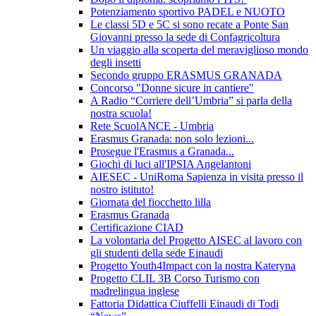
Potenziamento sportivo PADEL e NUOTO
Le classi 5D e 5C si sono recate a Ponte San
Giovanni presso la sede di Confagricoltura
Un viaggio alla scoperta del meraviglioso mondo
degli insetti
Secondo gruppo ERASMUS GRANADA
Concorso "Donne sicure in cantiere"
A Radio “Corriere dell’Umbria” si parla della
nostra scuola!
Rete ScuolANCE - Umbria
Erasmus Granada: non solo lezioni...
Prosegue l'Erasmus a Granada...
Giochi di luci all'IPSIA Angelantoni
AIESEC - UniRoma Sapienza in visita presso il
nostro istituto!
Giornata del fiocchetto lilla
Erasmus Granada
Certificazione CIAD
La volontaria del Progetto AISEC al lavoro con
gli studenti della sede Einaudi
Progetto Youth4Impact con la nostra Kateryna
Progetto CLIL 3B Corso Turismo con
madrelingua inglese
Fattoria Didattica Ciuffelli Einaudi di Todi