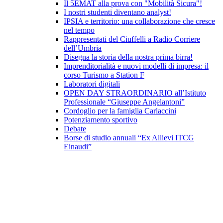
Il 5EMAT alla prova con "Mobilità Sicura"!
I nostri studenti diventano analyst!
IPSIA e territorio: una collaborazione che cresce
nel tempo
Rappresentati del Ciuffelli a Radio Corriere
dell’Umbria
Disegna la storia della nostra prima birra!
Imprenditorialità e nuovi modelli di impresa: il
corso Turismo a Station F
Laboratori digitali
OPEN DAY STRAORDINARIO all’Istituto
Professionale “Giuseppe Angelantoni”
Cordoglio per la famiglia Carlaccini
Potenziamento sportivo
Debate
Borse di studio annuali “Ex Allievi ITCG
Einaudi”