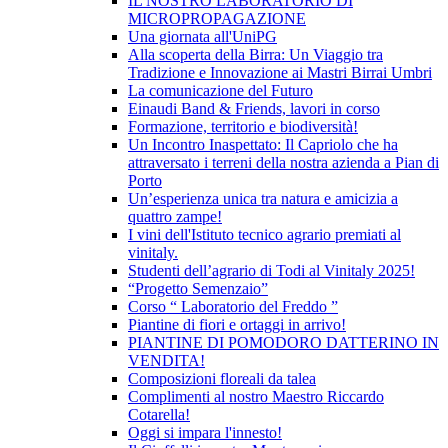
IL NOSTRO LABORATORIO DI
MICROPROPAGAZIONE
Una giornata all'UniPG
Alla scoperta della Birra: Un Viaggio tra
Tradizione e Innovazione ai Mastri Birrai Umbri
La comunicazione del Futuro
Einaudi Band & Friends, lavori in corso
Formazione, territorio e biodiversità!
Un Incontro Inaspettato: Il Capriolo che ha
attraversato i terreni della nostra azienda a Pian di
Porto
Un’esperienza unica tra natura e amicizia a
quattro zampe!
I vini dell'Istituto tecnico agrario premiati al
vinitaly.
Studenti dell’agrario di Todi al Vinitaly 2025!
“Progetto Semenzaio”
Corso “ Laboratorio del Freddo ”
Piantine di fiori e ortaggi in arrivo!
PIANTINE DI POMODORO DATTERINO IN
VENDITA!
Composizioni floreali da talea
Complimenti al nostro Maestro Riccardo
Cotarella!
Oggi si impara l'innesto!