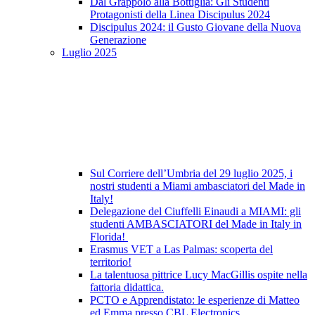
Dal Grappolo alla Bottiglia: Gli Studenti
Protagonisti della Linea Discipulus 2024
Discipulus 2024: il Gusto Giovane della Nuova
Generazione
Luglio 2025
Sul Corriere dell’Umbria del 29 luglio 2025, i
nostri studenti a Miami ambasciatori del Made in
Italy!
Delegazione del Ciuffelli Einaudi a MIAMI: gli
studenti AMBASCIATORI del Made in Italy in
Florida!
Erasmus VET a Las Palmas: scoperta del
territorio!
La talentuosa pittrice Lucy MacGillis ospite nella
fattoria didattica.
PCTO e Apprendistato: le esperienze di Matteo
ed Emma presso CBL Electronics