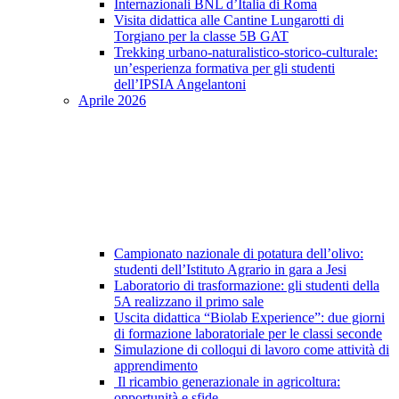
Internazionali BNL d’Italia di Roma
Visita didattica alle Cantine Lungarotti di
Torgiano per la classe 5B GAT
Trekking urbano-naturalistico-storico-culturale:
un’esperienza formativa per gli studenti
dell’IPSIA Angelantoni
Aprile 2026
Campionato nazionale di potatura dell’olivo:
studenti dell’Istituto Agrario in gara a Jesi
Laboratorio di trasformazione: gli studenti della
5A realizzano il primo sale
Uscita didattica “Biolab Experience”: due giorni
di formazione laboratoriale per le classi seconde
Simulazione di colloqui di lavoro come attività di
apprendimento
Il ricambio generazionale in agricoltura:
opportunità e sfide