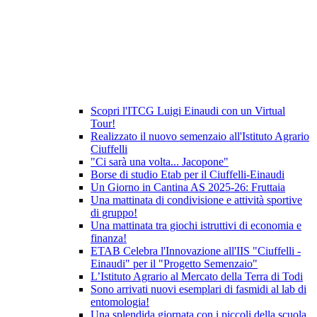
Scopri l'ITCG Luigi Einaudi con un Virtual
Tour!
Realizzato il nuovo semenzaio all'Istituto Agrario
Ciuffelli
"Ci sarà una volta... Jacopone"
Borse di studio Etab per il Ciuffelli-Einaudi
Un Giorno in Cantina AS 2025-26: Fruttaia
Una mattinata di condivisione e attività sportive
di gruppo!
Una mattinata tra giochi istruttivi di economia e
finanza!
ETAB Celebra l'Innovazione all'IIS "Ciuffelli -
Einaudi" per il "Progetto Semenzaio"
L’Istituto Agrario al Mercato della Terra di Todi
Sono arrivati nuovi esemplari di fasmidi al lab di
entomologia!
Una splendida giornata con i piccoli della scuola