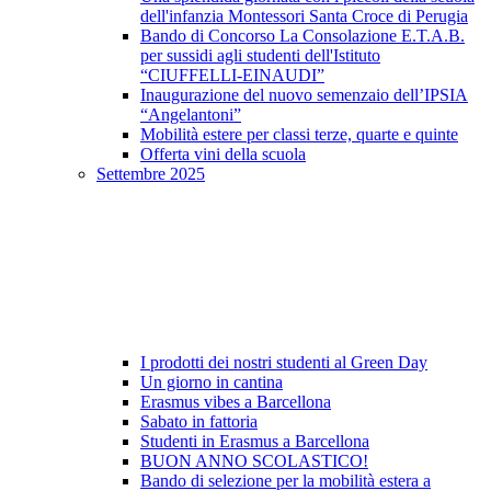
dell'infanzia Montessori Santa Croce di Perugia
Bando di Concorso La Consolazione E.T.A.B.
per sussidi agli studenti dell'Istituto
“CIUFFELLI-EINAUDI”
Inaugurazione del nuovo semenzaio dell’IPSIA
“Angelantoni”
Mobilità estere per classi terze, quarte e quinte
Offerta vini della scuola
Settembre 2025
I prodotti dei nostri studenti al Green Day
Un giorno in cantina
Erasmus vibes a Barcellona
Sabato in fattoria
Studenti in Erasmus a Barcellona
BUON ANNO SCOLASTICO!
Bando di selezione per la mobilità estera a