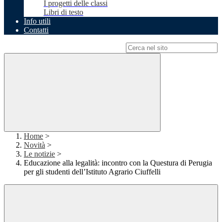
I progetti delle classi
Libri di testo
Info utili
Contatti
Campo di ricerca per le pagine del sito
Home
>
Novità
>
Le notizie
>
Educazione alla legalità: incontro con la Questura di Perugia
per gli studenti dell’Istituto Agrario Ciuffelli