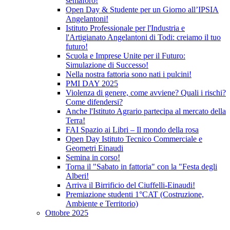
semaforo!
Open Day & Studente per un Giorno all’IPSIA
Angelantoni!
Istituto Professionale per l'Industria e
l'Artigianato Angelantoni di Todi: creiamo il tuo
futuro!
Scuola e Imprese Unite per il Futuro:
Simulazione di Successo!
Nella nostra fattoria sono nati i pulcini!
PMI DAY 2025
Violenza di genere, come avviene? Quali i rischi?
Come difendersi?
Anche l'Istituto Agrario partecipa al mercato della
Terra!
FAI Spazio ai Libri – Il mondo della rosa
Open Day Istituto Tecnico Commerciale e
Geometri Einaudi
Semina in corso!
Torna il "Sabato in fattoria" con la "Festa degli
Alberi!
Arriva il Birrificio del Ciuffelli-Einaudi!
Premiazione studenti 1°CAT (Costruzione,
Ambiente e Territorio)
Ottobre 2025