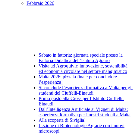
Febbraio 2026
Sabato in fattoria: giornata speciale presso la
Fattoria Didattica dell’Istituto Agrario
Visita ad Agroquivir: innovazione, sostenibilità
ed economia circolare nel settore mangimistico
Malta 2026: pizzata finale per concludere
l’esperienza!
Si conclude l’esperienza formativa a Malta per gli
studenti del Ciuffelli-Einaudi
Primo posto alla Cross per l’Istituto Ciuffelli-
Einaudi
Dall’Intelligenza Artificiale ai Vigneti di Malta:
esperienza formativa per i nostri studenti a Malta
Alla scoperta di Siviglia!
Lezione di Biotecnologie Agrarie con i nuovi
microscopi