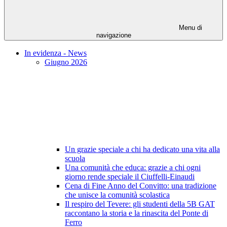
Menu di
navigazione
In evidenza - News
Giugno 2026
Un grazie speciale a chi ha dedicato una vita alla
scuola
Una comunità che educa: grazie a chi ogni
giorno rende speciale il Ciuffelli-Einaudi
Cena di Fine Anno del Convitto: una tradizione
che unisce la comunità scolastica
Il respiro del Tevere: gli studenti della 5B GAT
raccontano la storia e la rinascita del Ponte di
Ferro