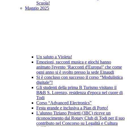
Scuola!
Maggio 2025
Un saluto a Violeta!
Emozioni, racconti musica e giochi hanno
animato l'evento ‘Racconti d'Europa!’ che come
ogni anno si è svolto presso la sede Einaudi
Si è concluso con successo il corso “Modulistica
digitale”!
Gli studenti della prima B Turismo visitano il
B&B S. Lorenzo, residenza d'epoca nel cuore di
Todi
Corso “Advanced Electronics”
Festa grande e inclusiva a Pian di Porto!
L'alunno Tiziano Proietti (3BC) riceve un
riconoscimento dal Rotary Club di Todi per il suo
contributo nel Concorso su Legalità e Cultura