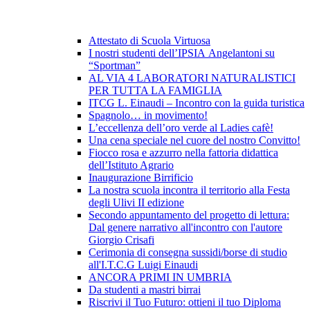
Attestato di Scuola Virtuosa
I nostri studenti dell’IPSIA Angelantoni su
“Sportman”
AL VIA 4 LABORATORI NATURALISTICI
PER TUTTA LA FAMIGLIA
ITCG L. Einaudi – Incontro con la guida turistica
Spagnolo… in movimento!
L’eccellenza dell’oro verde al Ladies cafè!
Una cena speciale nel cuore del nostro Convitto!
Fiocco rosa e azzurro nella fattoria didattica
dell’Istituto Agrario
Inaugurazione Birrificio
La nostra scuola incontra il territorio alla Festa
degli Ulivi II edizione
Secondo appuntamento del progetto di lettura:
Dal genere narrativo all'incontro con l'autore
Giorgio Crisafi
Cerimonia di consegna sussidi/borse di studio
all'I.T.C.G Luigi Einaudi
ANCORA PRIMI IN UMBRIA
Da studenti a mastri birrai
Riscrivi il Tuo Futuro: ottieni il tuo Diploma