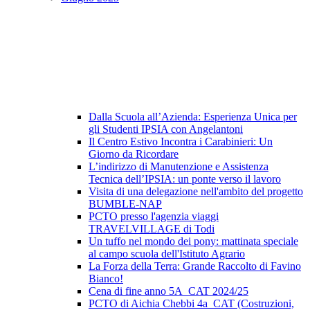
Dalla Scuola all’Azienda: Esperienza Unica per
gli Studenti IPSIA con Angelantoni
Il Centro Estivo Incontra i Carabinieri: Un
Giorno da Ricordare
L’indirizzo di Manutenzione e Assistenza
Tecnica dell’IPSIA: un ponte verso il lavoro
Visita di una delegazione nell'ambito del progetto
BUMBLE-NAP
PCTO presso l'agenzia viaggi
TRAVELVILLAGE di Todi
Un tuffo nel mondo dei pony: mattinata speciale
al campo scuola dell'Istituto Agrario
La Forza della Terra: Grande Raccolto di Favino
Bianco!
Cena di fine anno 5A_CAT 2024/25
PCTO di Aichia Chebbi 4a_CAT (Costruzioni,