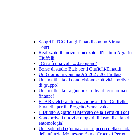
Scopri l'ITCG Luigi Einaudi con un Virtual
Tour!
Realizzato il nuovo semenzaio all'Istituto Agrario
Ciuffelli
"Ci sarà una volta... Jacopone"
Borse di studio Etab per il Ciuffelli-Einaudi
Un Giorno in Cantina AS 2025-26: Fruttaia
Una mattinata di condivisione e attività sportive
di gruppo!
Una mattinata tra giochi istruttivi di economia e
finanza!
ETAB Celebra l'Innovazione all'IIS "Ciuffelli -
Einaudi" per il "Progetto Semenzaio"
L’Istituto Agrario al Mercato della Terra di Todi
Sono arrivati nuovi esemplari di fasmidi al lab di
entomologia!
Una splendida giornata con i piccoli della scuola
dell'infanzia Montessori Santa Croce di Perugia