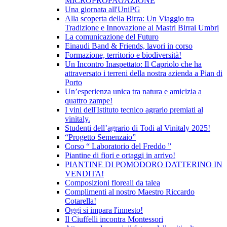
MICROPROPAGAZIONE
Una giornata all'UniPG
Alla scoperta della Birra: Un Viaggio tra
Tradizione e Innovazione ai Mastri Birrai Umbri
La comunicazione del Futuro
Einaudi Band & Friends, lavori in corso
Formazione, territorio e biodiversità!
Un Incontro Inaspettato: Il Capriolo che ha
attraversato i terreni della nostra azienda a Pian di
Porto
Un’esperienza unica tra natura e amicizia a
quattro zampe!
I vini dell'Istituto tecnico agrario premiati al
vinitaly.
Studenti dell’agrario di Todi al Vinitaly 2025!
“Progetto Semenzaio”
Corso “ Laboratorio del Freddo ”
Piantine di fiori e ortaggi in arrivo!
PIANTINE DI POMODORO DATTERINO IN
VENDITA!
Composizioni floreali da talea
Complimenti al nostro Maestro Riccardo
Cotarella!
Oggi si impara l'innesto!
Il Ciuffelli incontra Montessori