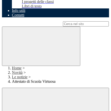
I progetti delle classi
Libri di testo
Info utili
Contatti
Campo di ricerca per le pagine del sito
Home
>
Novità
>
Le notizie
>
Attestato di Scuola Virtuosa