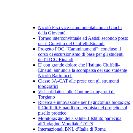
Nicolò Fazi vice-campione italiano ai Giochi
della Gioventù
Torneo interconvittuale ad Assisi: secondo posto
per il Convitto del Ciuffelli-Einaudi
Progetto POC “Camminamenti”: concluso il
corso di escursionismo di base per gli studenti
dell’ITCG Einaudi
E’ con grande dolore che l’Istituto Ciuffelli-
Einaudi annuncia la scomparsa del suo studente
Nicolò Bartolucci.
Classe 3A-CAT alle prese con gli strumenti
topografici
Visita didattica alle Cantine Lungarotti di
Torgiano
Ricerca e innovazione per l’agricoltura biologica:
il Ciuffelli-Einaudi protagonista nel progetto sul
pisello proteico.
Monitoraggio della salute: l’Istituto partecipa
all’Indagine Mondiale GYTS
Internazionali BNL d’Italia di Roma