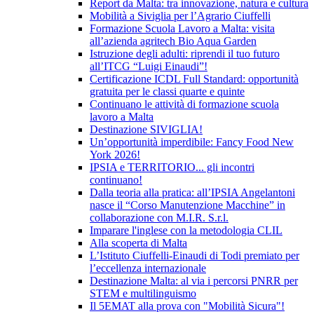
Report da Malta: tra innovazione, natura e cultura
Mobilità a Siviglia per l’Agrario Ciuffelli
Formazione Scuola Lavoro a Malta: visita
all’azienda agritech Bio Aqua Garden
Istruzione degli adulti: riprendi il tuo futuro
all’ITCG “Luigi Einaudi”!
Certificazione ICDL Full Standard: opportunità
gratuita per le classi quarte e quinte
Continuano le attività di formazione scuola
lavoro a Malta
Destinazione SIVIGLIA!
Un’opportunità imperdibile: Fancy Food New
York 2026!
IPSIA e TERRITORIO... gli incontri
continuano!
Dalla teoria alla pratica: all’IPSIA Angelantoni
nasce il “Corso Manutenzione Macchine” in
collaborazione con M.I.R. S.r.l.
Imparare l'inglese con la metodologia CLIL
Alla scoperta di Malta
L’Istituto Ciuffelli-Einaudi di Todi premiato per
l’eccellenza internazionale
Destinazione Malta: al via i percorsi PNRR per
STEM e multilinguismo
Il 5EMAT alla prova con "Mobilità Sicura"!