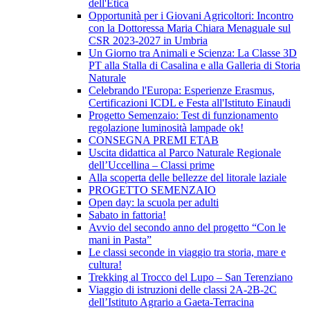
dell'Etica
Opportunità per i Giovani Agricoltori: Incontro
con la Dottoressa Maria Chiara Menaguale sul
CSR 2023-2027 in Umbria
Un Giorno tra Animali e Scienza: La Classe 3D
PT alla Stalla di Casalina e alla Galleria di Storia
Naturale
Celebrando l'Europa: Esperienze Erasmus,
Certificazioni ICDL e Festa all'Istituto Einaudi
Progetto Semenzaio: Test di funzionamento
regolazione luminosità lampade ok!
CONSEGNA PREMI ETAB
Uscita didattica al Parco Naturale Regionale
dell’Uccellina – Classi prime
Alla scoperta delle bellezze del litorale laziale
PROGETTO SEMENZAIO
Open day: la scuola per adulti
Sabato in fattoria!
Avvio del secondo anno del progetto “Con le
mani in Pasta”
Le classi seconde in viaggio tra storia, mare e
cultura!
Trekking al Trocco del Lupo – San Terenziano
Viaggio di istruzioni delle classi 2A-2B-2C
dell’Istituto Agrario a Gaeta-Terracina