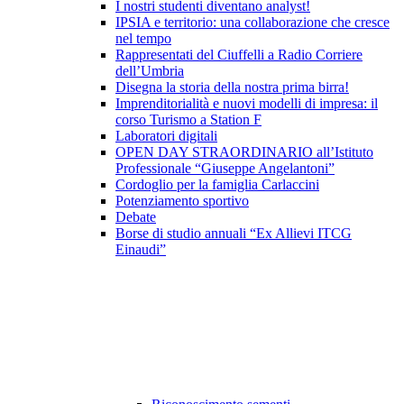
I nostri studenti diventano analyst!
IPSIA e territorio: una collaborazione che cresce
nel tempo
Rappresentati del Ciuffelli a Radio Corriere
dell’Umbria
Disegna la storia della nostra prima birra!
Imprenditorialità e nuovi modelli di impresa: il
corso Turismo a Station F
Laboratori digitali
OPEN DAY STRAORDINARIO all’Istituto
Professionale “Giuseppe Angelantoni”
Cordoglio per la famiglia Carlaccini
Potenziamento sportivo
Debate
Borse di studio annuali “Ex Allievi ITCG
Einaudi”