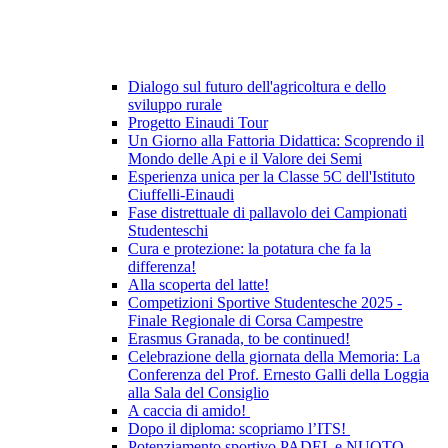
Dialogo sul futuro dell'agricoltura e dello
sviluppo rurale
Progetto Einaudi Tour
Un Giorno alla Fattoria Didattica: Scoprendo il
Mondo delle Api e il Valore dei Semi
Esperienza unica per la Classe 5C dell'Istituto
Ciuffelli-Einaudi
Fase distrettuale di pallavolo dei Campionati
Studenteschi
Cura e protezione: la potatura che fa la
differenza!
Alla scoperta del latte!
Competizioni Sportive Studentesche 2025 -
Finale Regionale di Corsa Campestre
Erasmus Granada, to be continued!
Celebrazione della giornata della Memoria: La
Conferenza del Prof. Ernesto Galli della Loggia
alla Sala del Consiglio
A caccia di amido!
Dopo il diploma: scopriamo l’ITS!
Potenziamento sportivo PADEL e NUOTO