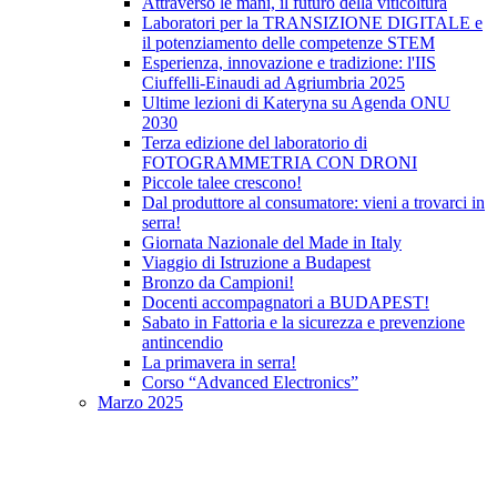
Attraverso le mani, il futuro della viticoltura
Laboratori per la TRANSIZIONE DIGITALE e
il potenziamento delle competenze STEM
Esperienza, innovazione e tradizione: l'IIS
Ciuffelli-Einaudi ad Agriumbria 2025
Ultime lezioni di Kateryna su Agenda ONU
2030
Terza edizione del laboratorio di
FOTOGRAMMETRIA CON DRONI
Piccole talee crescono!
Dal produttore al consumatore: vieni a trovarci in
serra!
Giornata Nazionale del Made in Italy
Viaggio di Istruzione a Budapest
Bronzo da Campioni!
Docenti accompagnatori a BUDAPEST!
Sabato in Fattoria e la sicurezza e prevenzione
antincendio
La primavera in serra!
Corso “Advanced Electronics”
Marzo 2025