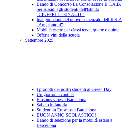
Bando di Concorso La Consolazione E.T.A.B.
per sussidi agli studenti dell'Istituto
“CIUFFELLI-EINAUDI”
Inaugurazione del nuovo semenzaio dell’IPSIA
“Angelantoni”
Mobilità estere per classi terze, quarte e quinte
Offerta vini della scuola
Settembre 2025
I prodotti dei nostri studenti al Green Day
Un giorno in cantina
Erasmus vibes a Barcellona
Sabato in fattoria
Studenti in Erasmus a Barcellona
BUON ANNO SCOLASTICO!
Bando di selezione per la mobilità estera a
Barcellona