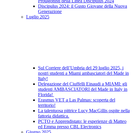
Protagonisti della Linea Discipulus 2024
Discipulus 2024: il Gusto Giovane della Nuova
Generazione
Luglio 2025
Sul Corriere dell’Umbria del 29 luglio 2025, i
nostri studenti a Miami ambasciatori del Made in
Italy!
Delegazione del Ciuffelli Einaudi a MIAMI: gli
studenti AMBASCIATORI del Made in Italy in
Florida!
Erasmus VET a Las Palmas: scoperta del
territorio!
La talentuosa pittrice Lucy MacGillis ospite nella
fattoria didattica.
PCTO e Apprendistato: le esperienze di Matteo
ed Emma presso CBL Electronics
Giugno 2025