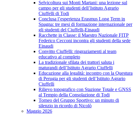
Selvicoltura sui Monti Martani: una lezione sul
campo per gli studenti dell’Istituto Agrario
Ciuffelli di Todi
Conclusa l’esperienza Erasmus Long Term in
Spagna: tre mesi di formazione internazionale per
gli studenti del Ciuffelli-Einaudi
Racchette in Classe: il Maestro Nazionale FITP
Federico Cecconi incontra gli studenti della sede
Einaudi
Convitto Ciuffelli: ringraziamenti al team
educativo al completo
La tradizionale sfilata dei trattori saluta i
maturandi dell’Istituto Agrario Ciuffelli
Educazione alla legalità: incontro con la Questura
di Perugia per gli studenti dell’Istituto Agrario
Ciuffelli
Rilievo topografico con Stazione Totale e GNSS
al Tempio della Consolazione di Todi
Torneo del Gruppo Sportivo: un minuto di
silenzio in ricordo di Nicolò
Maggio 2026