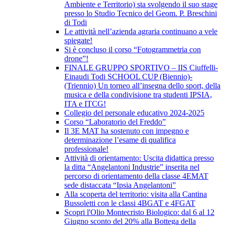
Ambiente e Territorio) sta svolgendo il suo stage
presso lo Studio Tecnico del Geom. P. Breschini
di Todi
Le attività nell’azienda agraria continuano a vele
spiegate!
Si è concluso il corso “Fotogrammetria con
drone”!
FINALE GRUPPO SPORTIVO – IIS Ciuffelli-
Einaudi Todi SCHOOL CUP (Biennio)-
(Triennio) Un torneo all’insegna dello sport, della
musica e della condivisione tra studenti IPSIA,
ITA e ITCG!
Collegio del personale educativo 2024-2025
Corso “Laboratorio del Freddo”
Il 3E MAT ha sostenuto con impegno e
determinazione l’esame di qualifica
professionale!
Attività di orientamento: Uscita didattica presso
la ditta “Angelantoni Industrie” inserita nel
percorso di orientamento della classe 4EMAT
sede distaccata “Ipsia Angelantoni”
Alla scoperta del territorio: visita alla Cantina
Bussoletti con le classi 4BGAT e 4FGAT
Scopri l'Olio Montecristo Biologico: dal 6 al 12
Giugno sconto del 20% alla Bottega della