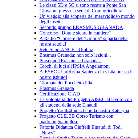
Le classi 5D e 5C si sono recate a Ponte San
Giovanni presso la sede di Confagricoltura
Un viaggio alla scoperta del meraviglioso mondo
degli insetti
Secondo gruppo ERASMUS GRANADA
Concorso "Donne sicure in cantiere"
A Radio “Corriere dell’Umbria” si parla della
nostra scuola!
Rete ScuolANCE - Umbria
Erasmus Granada: non solo lezioni...
Prosegue l'Erasmus a Granada...
Giochi di luci all'IPSIA Angelantoni
AIESEC - UniRoma Sapienza in visita presso il
nostro istituto!
Giornata del fiocchetto lilla
Erasmus Granada
Certificazione CIAD
La volontaria del Progetto AISEC al lavoro con
gli studenti della sede Einaudi
Progetto Youth4Impact con la nostra Kateryna
Progetto CLIL 3B Corso Turismo con
madrelingua inglese
Fattoria Didattica Ciuffelli Einaudi di Todi
“News”