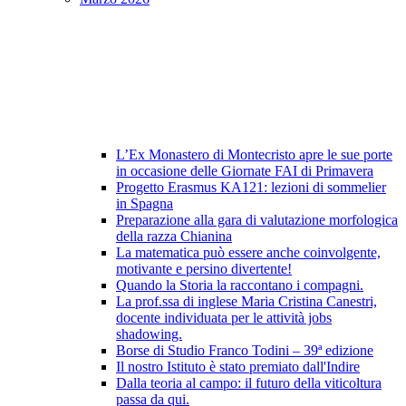
L’Ex Monastero di Montecristo apre le sue porte
in occasione delle Giornate FAI di Primavera
Progetto Erasmus KA121: lezioni di sommelier
in Spagna
Preparazione alla gara di valutazione morfologica
della razza Chianina
La matematica può essere anche coinvolgente,
motivante e persino divertente!
Quando la Storia la raccontano i compagni.
La prof.ssa di inglese Maria Cristina Canestri,
docente individuata per le attività jobs
shadowing.
Borse di Studio Franco Todini – 39ª edizione
Il nostro Istituto è stato premiato dall'Indire
Dalla teoria al campo: il futuro della viticoltura
passa da qui.