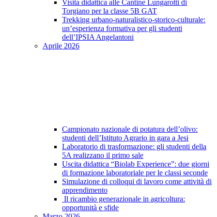
Visita didattica alle Cantine Lungarotti di
Torgiano per la classe 5B GAT
Trekking urbano-naturalistico-storico-culturale:
un’esperienza formativa per gli studenti
dell’IPSIA Angelantoni
Aprile 2026
Campionato nazionale di potatura dell’olivo:
studenti dell’Istituto Agrario in gara a Jesi
Laboratorio di trasformazione: gli studenti della
5A realizzano il primo sale
Uscita didattica “Biolab Experience”: due giorni
di formazione laboratoriale per le classi seconde
Simulazione di colloqui di lavoro come attività di
apprendimento
Il ricambio generazionale in agricoltura:
opportunità e sfide
Marzo 2026