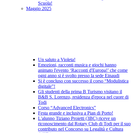
Scuola!
Maggio 2025
Un saluto a Violeta!
Emozioni, racconti musica e giochi hanno
animato l'evento ‘Racconti d'Europa!’ che come
ogni anno si è svolto presso la sede Einaudi
Si è concluso con successo il corso “Modulistica
digitale”!
Gli studenti della prima B Turismo visitano il
B&B S. Lorenzo, residenza d'epoca nel cuore di
Todi
Corso “Advanced Electronics”
Festa grande e inclusiva a Pian di Porto!
L'alunno Tiziano Proietti (3BC) riceve un
riconoscimento dal Rotary Club di Todi per il suo
contributo nel Concorso su Legalità e Cultura