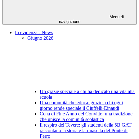
Menu di
navigazione
In evidenza - News
Giugno 2026
Un grazie speciale a chi ha dedicato una vita alla
scuola
Una comunità che educa: grazie a chi ogni
giorno rende speciale il Ciuffelli-Einaudi
Cena di Fine Anno del Convitto: una tradizione
che unisce la comunità scolastica
Il respiro del Tevere: gli studenti della 5B GAT
raccontano la storia e la rinascita del Ponte di
Ferro