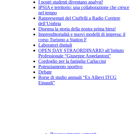
I nostri studenti diventano analyst!
IPSIA e territorio: una collaborazione che cresce
nel tempo
Rappresentati del Ciuffelli a Radio Corriere
dell’Umbria
Disegna la storia della nostra prima birra!
Imprenditorialità e nuovi modelli di impresa: il
corso Turismo a Station F
Laboratori digitali
OPEN DAY STRAORDINARIO all’Istituto
Professionale “Giuseppe Angelantoni”
Cordoglio per la famiglia Carlaccini
Potenziamento sportivo
Debate
Borse di studio annuali “Ex Allievi ITCG
Einaudi”