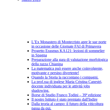
L’Ex Monastero di Montecristo apre le sue porte
in occasione delle Giornate FAI di Primavera
Progetto Erasmus KA121: lezioni di sommelier
in Spagna
Preparazione alla gara di valutazione morfologica
della razza Chianina
La matematica può essere anche coinvolgente,
motivante e persino divertente!
Quando la Storia la raccontano i compagni.
La prof.ssa di inglese Maria Cristina Canestri,
docente individuata per le attività jobs
shadowing.
Borse di Studio Franco Todini – 39ª edizione
Il nostro Istituto è stato premiato dall'Indire
Dalla teoria al campo: il futuro della viticoltura
passa da qui.