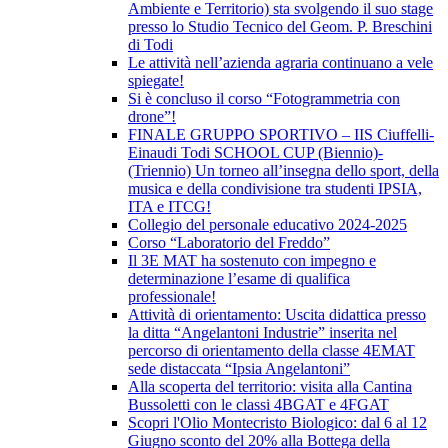
Ambiente e Territorio) sta svolgendo il suo stage
presso lo Studio Tecnico del Geom. P. Breschini
di Todi
Le attività nell’azienda agraria continuano a vele
spiegate!
Si è concluso il corso “Fotogrammetria con
drone”!
FINALE GRUPPO SPORTIVO – IIS Ciuffelli-
Einaudi Todi SCHOOL CUP (Biennio)-
(Triennio) Un torneo all’insegna dello sport, della
musica e della condivisione tra studenti IPSIA,
ITA e ITCG!
Collegio del personale educativo 2024-2025
Corso “Laboratorio del Freddo”
Il 3E MAT ha sostenuto con impegno e
determinazione l’esame di qualifica
professionale!
Attività di orientamento: Uscita didattica presso
la ditta “Angelantoni Industrie” inserita nel
percorso di orientamento della classe 4EMAT
sede distaccata “Ipsia Angelantoni”
Alla scoperta del territorio: visita alla Cantina
Bussoletti con le classi 4BGAT e 4FGAT
Scopri l'Olio Montecristo Biologico: dal 6 al 12
Giugno sconto del 20% alla Bottega della