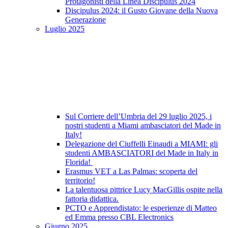
Protagonisti della Linea Discipulus 2024
Discipulus 2024: il Gusto Giovane della Nuova
Generazione
Luglio 2025
Sul Corriere dell’Umbria del 29 luglio 2025, i
nostri studenti a Miami ambasciatori del Made in
Italy!
Delegazione del Ciuffelli Einaudi a MIAMI: gli
studenti AMBASCIATORI del Made in Italy in
Florida!
Erasmus VET a Las Palmas: scoperta del
territorio!
La talentuosa pittrice Lucy MacGillis ospite nella
fattoria didattica.
PCTO e Apprendistato: le esperienze di Matteo
ed Emma presso CBL Electronics
Giugno 2025