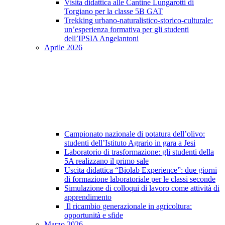
Visita didattica alle Cantine Lungarotti di
Torgiano per la classe 5B GAT
Trekking urbano-naturalistico-storico-culturale:
un’esperienza formativa per gli studenti
dell’IPSIA Angelantoni
Aprile 2026
Campionato nazionale di potatura dell’olivo:
studenti dell’Istituto Agrario in gara a Jesi
Laboratorio di trasformazione: gli studenti della
5A realizzano il primo sale
Uscita didattica “Biolab Experience”: due giorni
di formazione laboratoriale per le classi seconde
Simulazione di colloqui di lavoro come attività di
apprendimento
Il ricambio generazionale in agricoltura:
opportunità e sfide
Marzo 2026