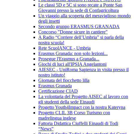
Le classi 5D e 5C si sono recate a Ponte San
Giovanni presso la sede di Confagricoltura
Un viaggio alla scoperta del meraviglioso mondo
degli insetti
Secondo gruppo ERASMUS GRANADA
Concorso "Donne sicure in cantiere"
A Radio “Corriere dell’Umbria” si parla della
nostra scuola!
Rete ScuolANCE - Umbria
Erasmus Granada: non solo lezioni...
Prosegue l'Erasmus a Granada...
Giochi di luci all'IPSIA Angelantoni
AIESEC - UniRoma Sapienza in visita presso il
nostro istituto!
Giornata del fiocchetto lilla
Erasmus Granada
Certificazione CIAD
La volontaria del Progetto AISEC al lavoro con
gli studenti della sede Einaudi
Progetto Youth4Impact con la nostra Kateryna
Progetto CLIL 3B Corso Turismo con
madrelingua inglese
Fattoria Didattica Ciuffelli Einaudi di Todi
“News”