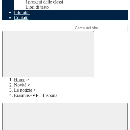
I progetti delle classi
Libri di testo
Info utili
Contatti
Campo di ricerca per le pagine del sito
Home
>
Novità
>
Le notizie
>
Erasmus+VET Lisbona