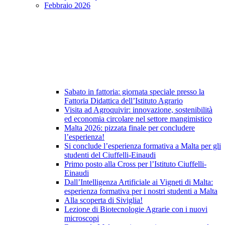
Febbraio 2026
Sabato in fattoria: giornata speciale presso la
Fattoria Didattica dell’Istituto Agrario
Visita ad Agroquivir: innovazione, sostenibilità
ed economia circolare nel settore mangimistico
Malta 2026: pizzata finale per concludere
l’esperienza!
Si conclude l’esperienza formativa a Malta per gli
studenti del Ciuffelli-Einaudi
Primo posto alla Cross per l’Istituto Ciuffelli-
Einaudi
Dall’Intelligenza Artificiale ai Vigneti di Malta:
esperienza formativa per i nostri studenti a Malta
Alla scoperta di Siviglia!
Lezione di Biotecnologie Agrarie con i nuovi
microscopi