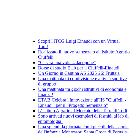
Scopri l'ITCG Luigi Einaudi con un Virtual
Tour!
Realizzato il nuovo semenzaio all'Istituto Agrario
Ciuffelli
"Ci sarà una volta... Jacopone"
Borse di studio Etab per il Ciuffelli-Einaudi
Un Giorno in Cantina AS 2025-26: Fruttaia
Una mattinata di condivisione e attività sportive
di gruppo!
Una mattinata tra giochi istruttivi di economia e
finanza!
ETAB Celebra l'Innovazione all'IIS "Ciuffelli -
Einaudi" per il "Progetto Semenzaio"
L’Istituto Agrario al Mercato della Terra di Todi
Sono arrivati nuovi esemplari di fasmidi al lab di
entomologia!
Una splendida giornata con i piccoli della scuola
dell'infanzia Montessori Santa Croce di Perugia