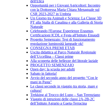
dell'Etica
Opportunità per i Giovani Agricoltori: Incontro
con la Dottoressa Maria Chiara Menaguale sul
CSR 2023-2027 in Umbria
Un Giorno tra Animali e Scienza: La Classe 3D
PT alla Stalla di Casalina e alla Galleria di Storia
Naturale
Celebrando l'Europa: Esperienze Erasmus,
Certificazioni ICDL e Festa all'Istituto Einaudi
Progetto Semenzaio: Test di funzionamento
regolazione luminosità lampade ok!
CONSEGNA PREMI ETAB
Uscita didattica al Parco Naturale Regionale
dell’Uccellina – Classi prime
Alla scoperta delle bellezze del litorale laziale
PROGETTO SEMENZAIO
Open day: la scuola per adulti
Sabato in fattoria!
Avvio del secondo anno del progetto “Con le
mani in Pasta”
Le classi seconde in viaggio tra storia, mare e
cultura!
Trekking al Trocco del Lupo – San Terenziano
Viaggio di istruzioni delle classi 2A-2B-2C
dell’Istituto Agrario a Gaeta-Terracina