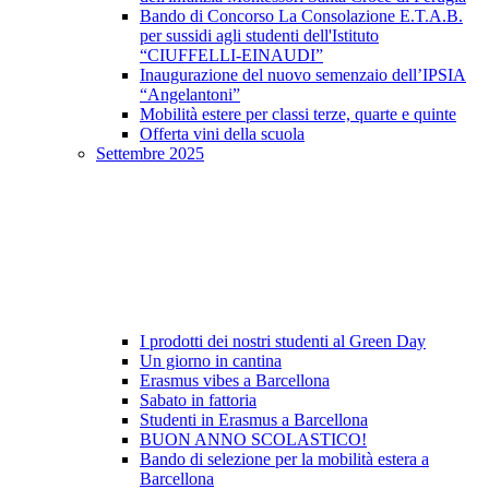
Bando di Concorso La Consolazione E.T.A.B.
per sussidi agli studenti dell'Istituto
“CIUFFELLI-EINAUDI”
Inaugurazione del nuovo semenzaio dell’IPSIA
“Angelantoni”
Mobilità estere per classi terze, quarte e quinte
Offerta vini della scuola
Settembre 2025
I prodotti dei nostri studenti al Green Day
Un giorno in cantina
Erasmus vibes a Barcellona
Sabato in fattoria
Studenti in Erasmus a Barcellona
BUON ANNO SCOLASTICO!
Bando di selezione per la mobilità estera a
Barcellona