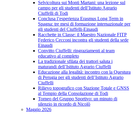
Selvicoltura sui Monti Martani: una lezione sul
campo per gli studenti dell’Istituto Agrario
Ciuffelli di Todi
Conclusa l’esperienza Erasmus Long Term in
Spagna: tre mesi di formazione internazionale per
gli studenti del Ciuffelli-Einaudi
Racchette in Classe: il Maestro Nazionale FITP
Federico Cecconi incontra gli studenti della sede
Einaudi
Convitto Ciuffelli: ringraziamenti al team
educativo al completo
La tradizionale sfilata dei trattori saluta i
maturandi dell’Istituto Agrario Ciuffelli
Educazione alla legalità: incontro con la Questura
di Perugia per gli studenti dell’Istituto Agrario
Ciuffelli
Rilievo topografico con Stazione Totale e GNSS
al Tempio della Consolazione di Todi
Torneo del Gruppo Sportivo: un minuto di
silenzio in ricordo di Nicolò
Maggio 2026