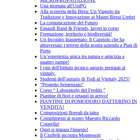
MICROPROPAGAZIONE
Una giornata all'UniPG
Alla scoperta della Birra: Un Viaggio tra
Tradizione e Innovazione ai Mastri Birrai Umbri
La comunicazione del Futuro
Einaudi Band & Friends, lavori in corso
Formazione, territorio e biodiversità!
Un Incontro Inaspettato: Il Capriolo che ha
attraversato i terreni della nostra azienda a Pian di
Porto
Un’esperienza unica tra natura e amicizia a
quattro zampe!
I vini dell'Istituto tecnico agrario premiati al
vinitaly.
Studenti dell’agrario di Todi al Vinitaly 2025!
“Progetto Semenzaio”
Corso “ Laboratorio del Freddo ”
Piantine di fiori e ortaggi in arrivo!
PIANTINE DI POMODORO DATTERINO IN
VENDITA!
Composizioni floreali da talea
Complimenti al nostro Maestro Riccardo
Cotarella!
Oggi si impara l'innesto!
Il Ciuffelli incontra Montessori