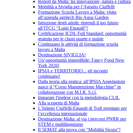
Report da Malta: tra innovazione, natura e cultura
Mobilità a Siviglia per l’Agrario Ciuffelli
Formazione Scuola Lavoro a Malta: visita
all’azienda agritech Bio Aqua Garden
Istruzione degli adulti: riprendi il tuo futuro
all’ITCG “Luigi Einaudi”!
Certificazione ICDL Full Standard: opportunità
gratuita per le classi quarte e quinte
Continuano le attività di formazione scuola
lavoro a Malta
Destinazione SIVIGLIA!
Un’opportunità imperdibile: Fancy Food New
York 2026!
IPSIA e TERRITORIO... gli incontri
continuano!
Dalla teoria alla pratica: all’IPSIA Angelantoni
nasce il “Corso Manutenzione Macchine” in
collaborazione con M.I.R. S.r.l.
Imparare l'inglese con la metodologia CLIL
Alla scoperta di Malta
L’Istituto Ciuffelli-Einaudi di Todi premiato per
l’eccellenza internazionale
Destinazione Malta: al via i percorsi PNRR per
STEM e multilinguismo
Il 5EMAT alla prova con "Mobilità Sicura"!