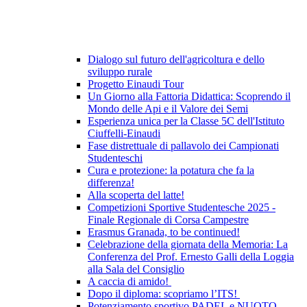
Dialogo sul futuro dell'agricoltura e dello
sviluppo rurale
Progetto Einaudi Tour
Un Giorno alla Fattoria Didattica: Scoprendo il
Mondo delle Api e il Valore dei Semi
Esperienza unica per la Classe 5C dell'Istituto
Ciuffelli-Einaudi
Fase distrettuale di pallavolo dei Campionati
Studenteschi
Cura e protezione: la potatura che fa la
differenza!
Alla scoperta del latte!
Competizioni Sportive Studentesche 2025 -
Finale Regionale di Corsa Campestre
Erasmus Granada, to be continued!
Celebrazione della giornata della Memoria: La
Conferenza del Prof. Ernesto Galli della Loggia
alla Sala del Consiglio
A caccia di amido!
Dopo il diploma: scopriamo l’ITS!
Potenziamento sportivo PADEL e NUOTO