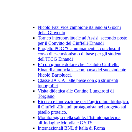
Nicolò Fazi vice-campione italiano ai Giochi
della Gioventù
Torneo interconvittuale ad Assisi: secondo posto
per il Convitto del Ciuffelli-Einaudi
Progetto POC “Camminamenti”: concluso il
corso di escursionismo di base per gli studenti
dell’ITCG Einaudi
E’ con grande dolore che l’Istituto Ciuffelli-
Einaudi annuncia la scomparsa del suo studente
Nicolò Bartolucci.
Classe 3A-CAT alle prese con gli strumenti
topografici
Visita didattica alle Cantine Lungarotti di
Torgiano
Ricerca e innovazione per l’agricoltura biologica:
il Ciuffelli-Einaudi protagonista nel progetto sul
pisello proteico.
Monitoraggio della salute: l’Istituto partecipa
all’Indagine Mondiale GYTS
Internazionali BNL d’Italia di Roma