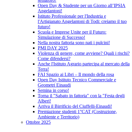
semaforo!
Open Day & Studente per un Giorno all’IPSIA
Angelantoni!
Istituto Professionale per l'Industria e
l'Artigianato Angelantoni di Todi: creiamo il tuo
futuro!
Scuola e Imprese Unite per il Futuro:
Simulazione di Successo!
Nella nostra fattoria sono nati i pulcini!
PMI DAY 2025
Violenza di genere, come avviene? Quali i rischi?
Come difendersi?
Anche l'Istituto Agrario partecipa al mercato della
Terra!
FAI Spazio ai Libri – Il mondo della rosa
Open Day Istituto Tecnico Commerciale e
Geometri Einaudi
Semina in corso!
Torna il "Sabato in fattoria" con la "Festa degli
Alberi!
Arriva il Birrificio del Ciuffelli-Einaudi!
Premiazione studenti 1°CAT (Costruzione,
Ambiente e Territorio)
Ottobre 2025