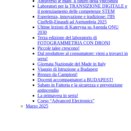
Attraverso le mani, il futuro della viticoltura
Laboratori per la TRANSIZIONE DIGITALE e
il potenziamento delle competenze STEM
Esperienza, innovazione e tradizione: l'IIS
Ciuffelli-Einaudi ad Agriumbria 2025
Ultime lezioni di Kateryna su Agenda ONU
2030
Terza edizione del laboratorio di
FOTOGRAMMETRIA CON DRONI
Piccole talee crescono!
Dal produttore al consumatore: vieni a trovarci in
serra!
Giornata Nazionale del Made in Italy
Viaggio di Istruzione a Budapest
Bronzo da Campioni!
Docenti accompagnatori a BUDAPEST!
Sabato in Fattoria e la sicurezza e prevenzione
antincendio
La primavera in serra!
Corso “Advanced Electronics”
Marzo 2025