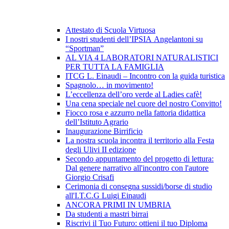
Attestato di Scuola Virtuosa
I nostri studenti dell’IPSIA Angelantoni su
“Sportman”
AL VIA 4 LABORATORI NATURALISTICI
PER TUTTA LA FAMIGLIA
ITCG L. Einaudi – Incontro con la guida turistica
Spagnolo… in movimento!
L’eccellenza dell’oro verde al Ladies cafè!
Una cena speciale nel cuore del nostro Convitto!
Fiocco rosa e azzurro nella fattoria didattica
dell’Istituto Agrario
Inaugurazione Birrificio
La nostra scuola incontra il territorio alla Festa
degli Ulivi II edizione
Secondo appuntamento del progetto di lettura:
Dal genere narrativo all'incontro con l'autore
Giorgio Crisafi
Cerimonia di consegna sussidi/borse di studio
all'I.T.C.G Luigi Einaudi
ANCORA PRIMI IN UMBRIA
Da studenti a mastri birrai
Riscrivi il Tuo Futuro: ottieni il tuo Diploma