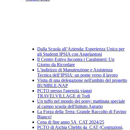
Dalla Scuola all’Azienda: Esperienza Unica per
gli Studenti IPSIA con Angelantoni
Il Centro Estivo Incontra i Carabinieri: Un
Giorno da Ricordare
L’indirizzo di Manutenzione e Assistenza
Tecnica dell’IPSIA: un ponte verso il lavoro
Visita di una delegazione nell'ambito del progetto
BUMBLE-NAP
PCTO presso l'agenzia viaggi
TRAVELVILLAGE di Todi
Un tuffo nel mondo dei pony: mattinata speciale
al campo scuola dell'Istituto Agrario
La Forza della Terra: Grande Raccolto di Favino
Bianco!
Cena di fine anno 5A_CAT 2024/25
PCTO di Aichia Chebbi 4a_CAT (Costruzioni,