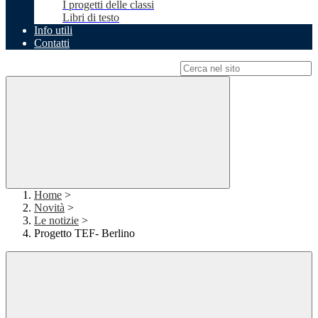
I progetti delle classi
Libri di testo
Info utili
Contatti
Campo di ricerca per le pagine del sito
Home
>
Novità
>
Le notizie
>
Progetto TEF- Berlino