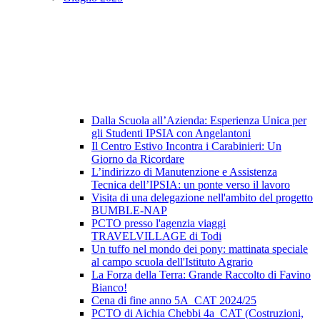
Dalla Scuola all’Azienda: Esperienza Unica per
gli Studenti IPSIA con Angelantoni
Il Centro Estivo Incontra i Carabinieri: Un
Giorno da Ricordare
L’indirizzo di Manutenzione e Assistenza
Tecnica dell’IPSIA: un ponte verso il lavoro
Visita di una delegazione nell'ambito del progetto
BUMBLE-NAP
PCTO presso l'agenzia viaggi
TRAVELVILLAGE di Todi
Un tuffo nel mondo dei pony: mattinata speciale
al campo scuola dell'Istituto Agrario
La Forza della Terra: Grande Raccolto di Favino
Bianco!
Cena di fine anno 5A_CAT 2024/25
PCTO di Aichia Chebbi 4a_CAT (Costruzioni,