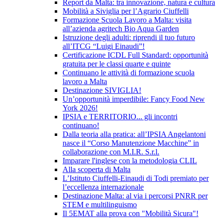
Report da Malta: tra innovazione, natura e cultura
Mobilità a Siviglia per l’Agrario Ciuffelli
Formazione Scuola Lavoro a Malta: visita
all’azienda agritech Bio Aqua Garden
Istruzione degli adulti: riprendi il tuo futuro
all’ITCG “Luigi Einaudi”!
Certificazione ICDL Full Standard: opportunità
gratuita per le classi quarte e quinte
Continuano le attività di formazione scuola
lavoro a Malta
Destinazione SIVIGLIA!
Un’opportunità imperdibile: Fancy Food New
York 2026!
IPSIA e TERRITORIO... gli incontri
continuano!
Dalla teoria alla pratica: all’IPSIA Angelantoni
nasce il “Corso Manutenzione Macchine” in
collaborazione con M.I.R. S.r.l.
Imparare l'inglese con la metodologia CLIL
Alla scoperta di Malta
L’Istituto Ciuffelli-Einaudi di Todi premiato per
l’eccellenza internazionale
Destinazione Malta: al via i percorsi PNRR per
STEM e multilinguismo
Il 5EMAT alla prova con "Mobilità Sicura"!