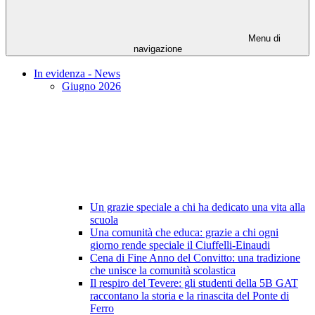
Menu di
navigazione
In evidenza - News
Giugno 2026
Un grazie speciale a chi ha dedicato una vita alla
scuola
Una comunità che educa: grazie a chi ogni
giorno rende speciale il Ciuffelli-Einaudi
Cena di Fine Anno del Convitto: una tradizione
che unisce la comunità scolastica
Il respiro del Tevere: gli studenti della 5B GAT
raccontano la storia e la rinascita del Ponte di
Ferro