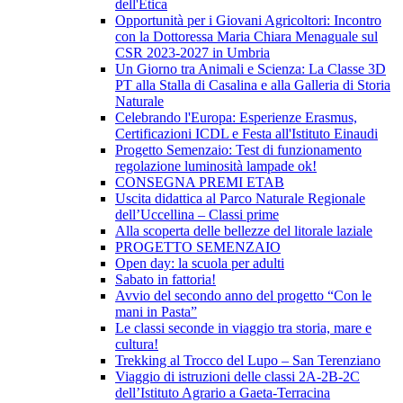
dell'Etica
Opportunità per i Giovani Agricoltori: Incontro
con la Dottoressa Maria Chiara Menaguale sul
CSR 2023-2027 in Umbria
Un Giorno tra Animali e Scienza: La Classe 3D
PT alla Stalla di Casalina e alla Galleria di Storia
Naturale
Celebrando l'Europa: Esperienze Erasmus,
Certificazioni ICDL e Festa all'Istituto Einaudi
Progetto Semenzaio: Test di funzionamento
regolazione luminosità lampade ok!
CONSEGNA PREMI ETAB
Uscita didattica al Parco Naturale Regionale
dell’Uccellina – Classi prime
Alla scoperta delle bellezze del litorale laziale
PROGETTO SEMENZAIO
Open day: la scuola per adulti
Sabato in fattoria!
Avvio del secondo anno del progetto “Con le
mani in Pasta”
Le classi seconde in viaggio tra storia, mare e
cultura!
Trekking al Trocco del Lupo – San Terenziano
Viaggio di istruzioni delle classi 2A-2B-2C
dell’Istituto Agrario a Gaeta-Terracina