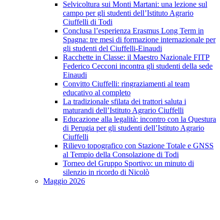
Selvicoltura sui Monti Martani: una lezione sul
campo per gli studenti dell’Istituto Agrario
Ciuffelli di Todi
Conclusa l’esperienza Erasmus Long Term in
Spagna: tre mesi di formazione internazionale per
gli studenti del Ciuffelli-Einaudi
Racchette in Classe: il Maestro Nazionale FITP
Federico Cecconi incontra gli studenti della sede
Einaudi
Convitto Ciuffelli: ringraziamenti al team
educativo al completo
La tradizionale sfilata dei trattori saluta i
maturandi dell’Istituto Agrario Ciuffelli
Educazione alla legalità: incontro con la Questura
di Perugia per gli studenti dell’Istituto Agrario
Ciuffelli
Rilievo topografico con Stazione Totale e GNSS
al Tempio della Consolazione di Todi
Torneo del Gruppo Sportivo: un minuto di
silenzio in ricordo di Nicolò
Maggio 2026