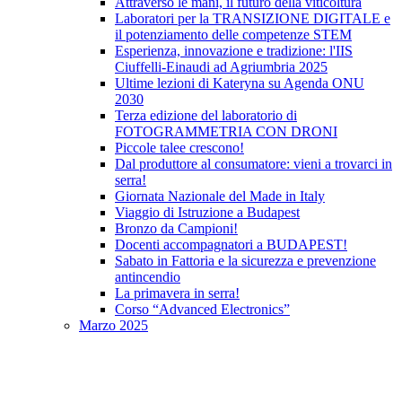
Attraverso le mani, il futuro della viticoltura
Laboratori per la TRANSIZIONE DIGITALE e
il potenziamento delle competenze STEM
Esperienza, innovazione e tradizione: l'IIS
Ciuffelli-Einaudi ad Agriumbria 2025
Ultime lezioni di Kateryna su Agenda ONU
2030
Terza edizione del laboratorio di
FOTOGRAMMETRIA CON DRONI
Piccole talee crescono!
Dal produttore al consumatore: vieni a trovarci in
serra!
Giornata Nazionale del Made in Italy
Viaggio di Istruzione a Budapest
Bronzo da Campioni!
Docenti accompagnatori a BUDAPEST!
Sabato in Fattoria e la sicurezza e prevenzione
antincendio
La primavera in serra!
Corso “Advanced Electronics”
Marzo 2025