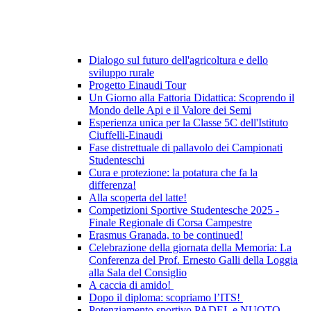
Dialogo sul futuro dell'agricoltura e dello
sviluppo rurale
Progetto Einaudi Tour
Un Giorno alla Fattoria Didattica: Scoprendo il
Mondo delle Api e il Valore dei Semi
Esperienza unica per la Classe 5C dell'Istituto
Ciuffelli-Einaudi
Fase distrettuale di pallavolo dei Campionati
Studenteschi
Cura e protezione: la potatura che fa la
differenza!
Alla scoperta del latte!
Competizioni Sportive Studentesche 2025 -
Finale Regionale di Corsa Campestre
Erasmus Granada, to be continued!
Celebrazione della giornata della Memoria: La
Conferenza del Prof. Ernesto Galli della Loggia
alla Sala del Consiglio
A caccia di amido!
Dopo il diploma: scopriamo l’ITS!
Potenziamento sportivo PADEL e NUOTO