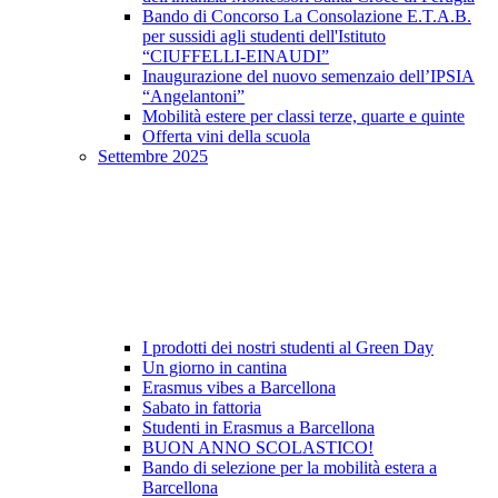
Bando di Concorso La Consolazione E.T.A.B.
per sussidi agli studenti dell'Istituto
“CIUFFELLI-EINAUDI”
Inaugurazione del nuovo semenzaio dell’IPSIA
“Angelantoni”
Mobilità estere per classi terze, quarte e quinte
Offerta vini della scuola
Settembre 2025
I prodotti dei nostri studenti al Green Day
Un giorno in cantina
Erasmus vibes a Barcellona
Sabato in fattoria
Studenti in Erasmus a Barcellona
BUON ANNO SCOLASTICO!
Bando di selezione per la mobilità estera a
Barcellona