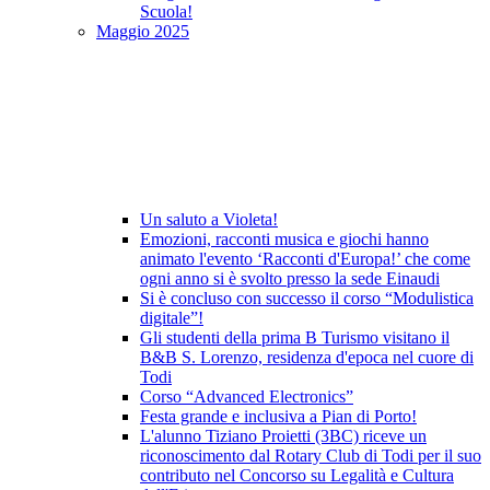
Scuola!
Maggio 2025
Un saluto a Violeta!
Emozioni, racconti musica e giochi hanno
animato l'evento ‘Racconti d'Europa!’ che come
ogni anno si è svolto presso la sede Einaudi
Si è concluso con successo il corso “Modulistica
digitale”!
Gli studenti della prima B Turismo visitano il
B&B S. Lorenzo, residenza d'epoca nel cuore di
Todi
Corso “Advanced Electronics”
Festa grande e inclusiva a Pian di Porto!
L'alunno Tiziano Proietti (3BC) riceve un
riconoscimento dal Rotary Club di Todi per il suo
contributo nel Concorso su Legalità e Cultura