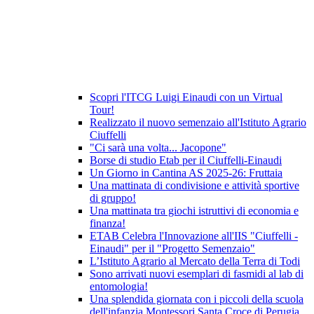
Scopri l'ITCG Luigi Einaudi con un Virtual
Tour!
Realizzato il nuovo semenzaio all'Istituto Agrario
Ciuffelli
"Ci sarà una volta... Jacopone"
Borse di studio Etab per il Ciuffelli-Einaudi
Un Giorno in Cantina AS 2025-26: Fruttaia
Una mattinata di condivisione e attività sportive
di gruppo!
Una mattinata tra giochi istruttivi di economia e
finanza!
ETAB Celebra l'Innovazione all'IIS "Ciuffelli -
Einaudi" per il "Progetto Semenzaio"
L’Istituto Agrario al Mercato della Terra di Todi
Sono arrivati nuovi esemplari di fasmidi al lab di
entomologia!
Una splendida giornata con i piccoli della scuola
dell'infanzia Montessori Santa Croce di Perugia