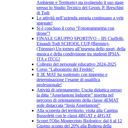
Ambiente e Territorio) sta svolgendo il suo stage
presso lo Studio Tecnico del Geom. P. Breschini
di Todi
Le attività nell’azienda agraria continuano a vele
spiegate!
Si è concluso il corso “Fotogrammetria con
drone”!
FINALE GRUPPO SPORTIVO – IIS Ciuffelli-
Einaudi Todi SCHOOL CUP (Biennio)-
(Triennio) Un torneo all’insegna dello sport, della
musica e della condivisione tra studenti IPSIA,
ITA e ITCG!
Collegio del personale educativo 2024-2025
Corso “Laboratorio del Freddo”
Il 3E MAT ha sostenuto con impegno e
determinazione l’esame di qualifica
professionale!
Attività di orientamento: Uscita didattica presso
la ditta “Angelantoni Industrie” inserita nel
percorso di orientamento della classe 4EMAT
sede distaccata “Ipsia Angelantoni”
Alla scoperta del territorio: visita alla Cantina
Bussoletti con le classi 4BGAT e 4FGAT
Scopri l'Olio Montecristo Biologico: dal 6 al 12
Giugno sconto del 20% alla Bottega della