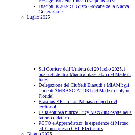
Protagonisti della Linea Discipulus 2024
Discipulus 2024: il Gusto Giovane della Nuova
Generazione
Luglio 2025
Sul Corriere dell’Umbria del 29 luglio 2025, i
nostri studenti a Miami ambasciatori del Made in
Italy!
Delegazione del Ciuffelli Einaudi a MIAMI: gli
studenti AMBASCIATORI del Made in Italy in
Florida!
Erasmus VET a Las Palmas: scoperta del
territorio!
La talentuosa pittrice Lucy MacGillis ospite nella
fattoria didattica.
PCTO e Apprendistato: le esperienze di Matteo
ed Emma presso CBL Electronics
Giugno 2025