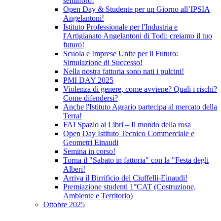
semaforo!
Open Day & Studente per un Giorno all’IPSIA
Angelantoni!
Istituto Professionale per l'Industria e
l'Artigianato Angelantoni di Todi: creiamo il tuo
futuro!
Scuola e Imprese Unite per il Futuro:
Simulazione di Successo!
Nella nostra fattoria sono nati i pulcini!
PMI DAY 2025
Violenza di genere, come avviene? Quali i rischi?
Come difendersi?
Anche l'Istituto Agrario partecipa al mercato della
Terra!
FAI Spazio ai Libri – Il mondo della rosa
Open Day Istituto Tecnico Commerciale e
Geometri Einaudi
Semina in corso!
Torna il "Sabato in fattoria" con la "Festa degli
Alberi!
Arriva il Birrificio del Ciuffelli-Einaudi!
Premiazione studenti 1°CAT (Costruzione,
Ambiente e Territorio)
Ottobre 2025