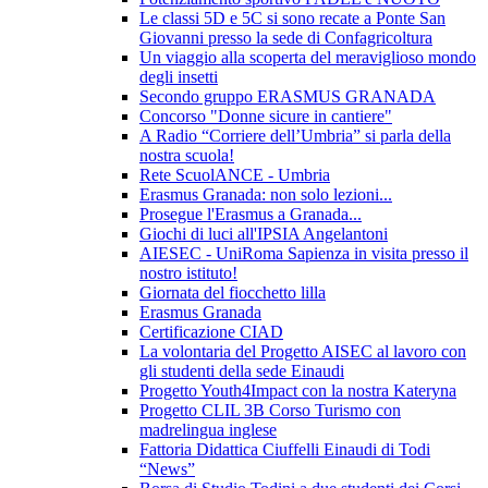
Le classi 5D e 5C si sono recate a Ponte San
Giovanni presso la sede di Confagricoltura
Un viaggio alla scoperta del meraviglioso mondo
degli insetti
Secondo gruppo ERASMUS GRANADA
Concorso "Donne sicure in cantiere"
A Radio “Corriere dell’Umbria” si parla della
nostra scuola!
Rete ScuolANCE - Umbria
Erasmus Granada: non solo lezioni...
Prosegue l'Erasmus a Granada...
Giochi di luci all'IPSIA Angelantoni
AIESEC - UniRoma Sapienza in visita presso il
nostro istituto!
Giornata del fiocchetto lilla
Erasmus Granada
Certificazione CIAD
La volontaria del Progetto AISEC al lavoro con
gli studenti della sede Einaudi
Progetto Youth4Impact con la nostra Kateryna
Progetto CLIL 3B Corso Turismo con
madrelingua inglese
Fattoria Didattica Ciuffelli Einaudi di Todi
“News”