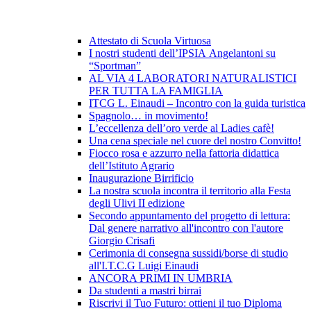
Attestato di Scuola Virtuosa
I nostri studenti dell’IPSIA Angelantoni su
“Sportman”
AL VIA 4 LABORATORI NATURALISTICI
PER TUTTA LA FAMIGLIA
ITCG L. Einaudi – Incontro con la guida turistica
Spagnolo… in movimento!
L’eccellenza dell’oro verde al Ladies cafè!
Una cena speciale nel cuore del nostro Convitto!
Fiocco rosa e azzurro nella fattoria didattica
dell’Istituto Agrario
Inaugurazione Birrificio
La nostra scuola incontra il territorio alla Festa
degli Ulivi II edizione
Secondo appuntamento del progetto di lettura:
Dal genere narrativo all'incontro con l'autore
Giorgio Crisafi
Cerimonia di consegna sussidi/borse di studio
all'I.T.C.G Luigi Einaudi
ANCORA PRIMI IN UMBRIA
Da studenti a mastri birrai
Riscrivi il Tuo Futuro: ottieni il tuo Diploma