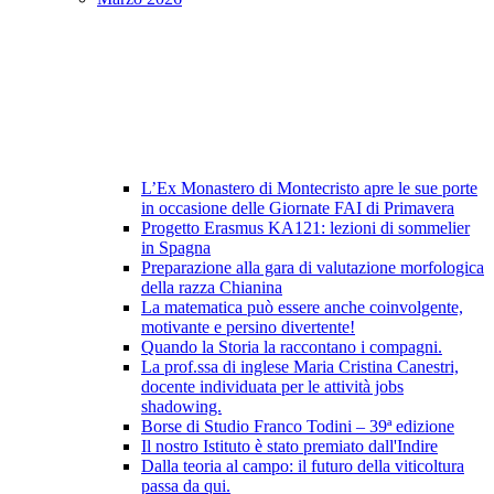
L’Ex Monastero di Montecristo apre le sue porte
in occasione delle Giornate FAI di Primavera
Progetto Erasmus KA121: lezioni di sommelier
in Spagna
Preparazione alla gara di valutazione morfologica
della razza Chianina
La matematica può essere anche coinvolgente,
motivante e persino divertente!
Quando la Storia la raccontano i compagni.
La prof.ssa di inglese Maria Cristina Canestri,
docente individuata per le attività jobs
shadowing.
Borse di Studio Franco Todini – 39ª edizione
Il nostro Istituto è stato premiato dall'Indire
Dalla teoria al campo: il futuro della viticoltura
passa da qui.