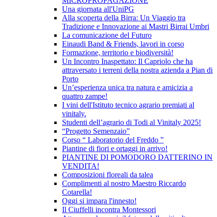
MICROPROPAGAZIONE
Una giornata all'UniPG
Alla scoperta della Birra: Un Viaggio tra
Tradizione e Innovazione ai Mastri Birrai Umbri
La comunicazione del Futuro
Einaudi Band & Friends, lavori in corso
Formazione, territorio e biodiversità!
Un Incontro Inaspettato: Il Capriolo che ha
attraversato i terreni della nostra azienda a Pian di
Porto
Un’esperienza unica tra natura e amicizia a
quattro zampe!
I vini dell'Istituto tecnico agrario premiati al
vinitaly.
Studenti dell’agrario di Todi al Vinitaly 2025!
“Progetto Semenzaio”
Corso “ Laboratorio del Freddo ”
Piantine di fiori e ortaggi in arrivo!
PIANTINE DI POMODORO DATTERINO IN
VENDITA!
Composizioni floreali da talea
Complimenti al nostro Maestro Riccardo
Cotarella!
Oggi si impara l'innesto!
Il Ciuffelli incontra Montessori