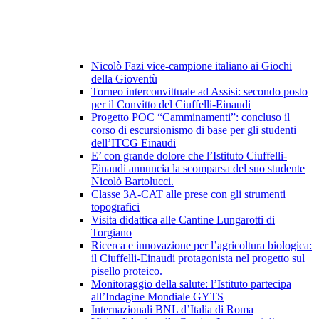
Nicolò Fazi vice-campione italiano ai Giochi
della Gioventù
Torneo interconvittuale ad Assisi: secondo posto
per il Convitto del Ciuffelli-Einaudi
Progetto POC “Camminamenti”: concluso il
corso di escursionismo di base per gli studenti
dell’ITCG Einaudi
E’ con grande dolore che l’Istituto Ciuffelli-
Einaudi annuncia la scomparsa del suo studente
Nicolò Bartolucci.
Classe 3A-CAT alle prese con gli strumenti
topografici
Visita didattica alle Cantine Lungarotti di
Torgiano
Ricerca e innovazione per l’agricoltura biologica:
il Ciuffelli-Einaudi protagonista nel progetto sul
pisello proteico.
Monitoraggio della salute: l’Istituto partecipa
all’Indagine Mondiale GYTS
Internazionali BNL d’Italia di Roma