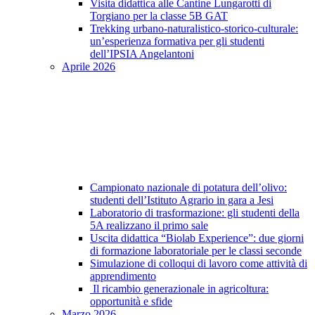
Visita didattica alle Cantine Lungarotti di
Torgiano per la classe 5B GAT
Trekking urbano-naturalistico-storico-culturale:
un’esperienza formativa per gli studenti
dell’IPSIA Angelantoni
Aprile 2026
Campionato nazionale di potatura dell’olivo:
studenti dell’Istituto Agrario in gara a Jesi
Laboratorio di trasformazione: gli studenti della
5A realizzano il primo sale
Uscita didattica “Biolab Experience”: due giorni
di formazione laboratoriale per le classi seconde
Simulazione di colloqui di lavoro come attività di
apprendimento
Il ricambio generazionale in agricoltura:
opportunità e sfide
Marzo 2026