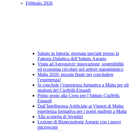
Febbraio 2026
Sabato in fattoria: giornata speciale presso la
Fattoria Didattica dell’Istituto Agrario
Visita ad Agroquivir: innovazione, sostenibilità
ed economia circolare nel settore mangimistico
Malta 2026: pizzata finale per concludere
l’esperienza!
Si conclude l’esperienza formativa a Malta per gli
studenti del Ciuffelli-Einaudi
Primo posto alla Cross per l’Istituto Ciuffelli-
Einaudi
Dall’Intelligenza Artificiale ai Vigneti di Malta:
esperienza formativa per i nostri studenti a Malta
Alla scoperta di Siviglia!
Lezione di Biotecnologie Agrarie con i nuovi
microscopi