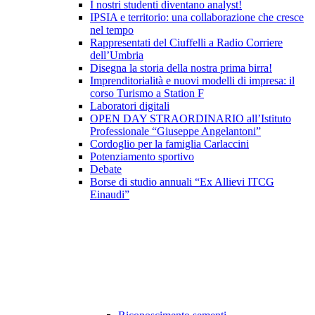
I nostri studenti diventano analyst!
IPSIA e territorio: una collaborazione che cresce
nel tempo
Rappresentati del Ciuffelli a Radio Corriere
dell’Umbria
Disegna la storia della nostra prima birra!
Imprenditorialità e nuovi modelli di impresa: il
corso Turismo a Station F
Laboratori digitali
OPEN DAY STRAORDINARIO all’Istituto
Professionale “Giuseppe Angelantoni”
Cordoglio per la famiglia Carlaccini
Potenziamento sportivo
Debate
Borse di studio annuali “Ex Allievi ITCG
Einaudi”