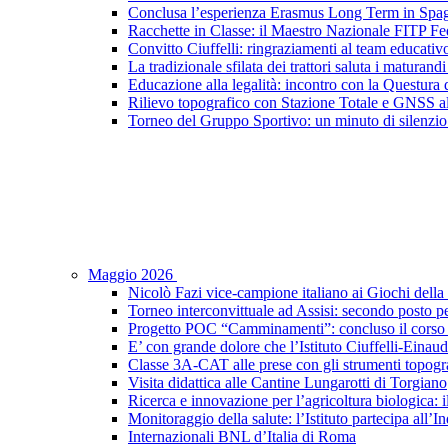
Conclusa l’esperienza Erasmus Long Term in Spagna:
Racchette in Classe: il Maestro Nazionale FITP Fed
Convitto Ciuffelli: ringraziamenti al team educativ
La tradizionale sfilata dei trattori saluta i maturandi
Educazione alla legalità: incontro con la Questura di
Rilievo topografico con Stazione Totale e GNSS a
Torneo del Gruppo Sportivo: un minuto di silenzio 
Maggio 2026
Nicolò Fazi vice-campione italiano ai Giochi dell
Torneo interconvittuale ad Assisi: secondo posto pe
Progetto POC “Camminamenti”: concluso il corso d
E’ con grande dolore che l’Istituto Ciuffelli-Einau
Classe 3A-CAT alle prese con gli strumenti topogra
Visita didattica alle Cantine Lungarotti di Torgiano
Ricerca e innovazione per l’agricoltura biologica: il
Monitoraggio della salute: l’Istituto partecipa al
Internazionali BNL d’Italia di Roma