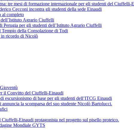
 tre mesi di formazione internazionale per gli studenti del Ciuffelli-
erico Cecconi incontra gli studenti della sede Einaudi
o al completo
 dell’Istituto Agrario Ciuffelli
 Perugia per gli studenti dell’Istituto Agrario Ciuffelli
l Tempio della Consolazione di Todi
in ricordo di Nicolò
a Gioventù
r il Convitto del Ciuffelli-Einaudi
i escursionismo di base per gli studenti dell’ITCG Einaudi
di annuncia la scomparsa del suo studente Nicolò Bartolucci.
fici
 Ciuffelli-Einaudi protagonista nel progetto sul pisello proteico.
l’Indagine Mondiale GYTS