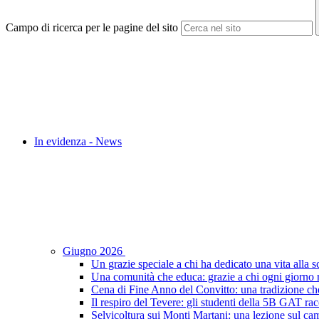
Campo di ricerca per le pagine del sito
In evidenza - News
Giugno 2026
Un grazie speciale a chi ha dedicato una vita alla s
Una comunità che educa: grazie a chi ogni giorno r
Cena di Fine Anno del Convitto: una tradizione che
Il respiro del Tevere: gli studenti della 5B GAT racc
Selvicoltura sui Monti Martani: una lezione sul camp