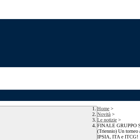
Home
>
Novità
>
Le notizie
>
FINALE GRUPPO SPO
(Triennio) Un torneo a
IPSIA, ITA e ITCG!