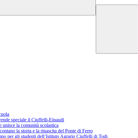
cuola
ende speciale il Ciuffelli-Einaudi
 unisce la comunità scolastica
ontano la storia e la rinascita del Ponte di Ferro
o per gli studenti dell’Istituto Agrario Ciuffelli di Todi