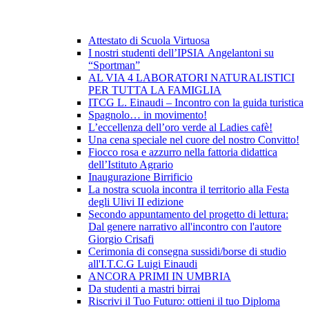
Attestato di Scuola Virtuosa
I nostri studenti dell’IPSIA Angelantoni su
“Sportman”
AL VIA 4 LABORATORI NATURALISTICI
PER TUTTA LA FAMIGLIA
ITCG L. Einaudi – Incontro con la guida turistica
Spagnolo… in movimento!
L’eccellenza dell’oro verde al Ladies cafè!
Una cena speciale nel cuore del nostro Convitto!
Fiocco rosa e azzurro nella fattoria didattica
dell’Istituto Agrario
Inaugurazione Birrificio
La nostra scuola incontra il territorio alla Festa
degli Ulivi II edizione
Secondo appuntamento del progetto di lettura:
Dal genere narrativo all'incontro con l'autore
Giorgio Crisafi
Cerimonia di consegna sussidi/borse di studio
all'I.T.C.G Luigi Einaudi
ANCORA PRIMI IN UMBRIA
Da studenti a mastri birrai
Riscrivi il Tuo Futuro: ottieni il tuo Diploma