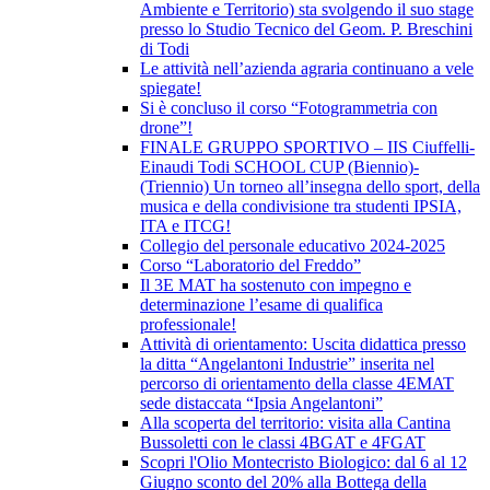
Ambiente e Territorio) sta svolgendo il suo stage
presso lo Studio Tecnico del Geom. P. Breschini
di Todi
Le attività nell’azienda agraria continuano a vele
spiegate!
Si è concluso il corso “Fotogrammetria con
drone”!
FINALE GRUPPO SPORTIVO – IIS Ciuffelli-
Einaudi Todi SCHOOL CUP (Biennio)-
(Triennio) Un torneo all’insegna dello sport, della
musica e della condivisione tra studenti IPSIA,
ITA e ITCG!
Collegio del personale educativo 2024-2025
Corso “Laboratorio del Freddo”
Il 3E MAT ha sostenuto con impegno e
determinazione l’esame di qualifica
professionale!
Attività di orientamento: Uscita didattica presso
la ditta “Angelantoni Industrie” inserita nel
percorso di orientamento della classe 4EMAT
sede distaccata “Ipsia Angelantoni”
Alla scoperta del territorio: visita alla Cantina
Bussoletti con le classi 4BGAT e 4FGAT
Scopri l'Olio Montecristo Biologico: dal 6 al 12
Giugno sconto del 20% alla Bottega della