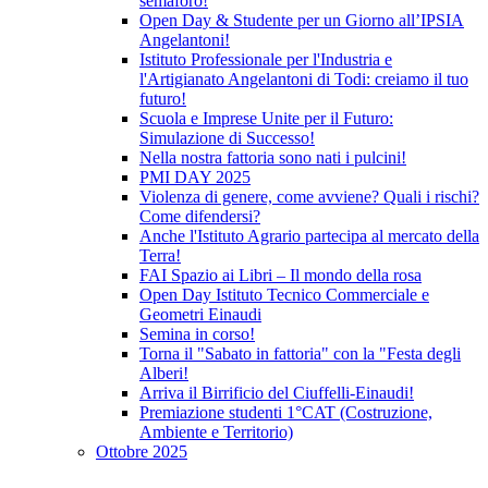
semaforo!
Open Day & Studente per un Giorno all’IPSIA
Angelantoni!
Istituto Professionale per l'Industria e
l'Artigianato Angelantoni di Todi: creiamo il tuo
futuro!
Scuola e Imprese Unite per il Futuro:
Simulazione di Successo!
Nella nostra fattoria sono nati i pulcini!
PMI DAY 2025
Violenza di genere, come avviene? Quali i rischi?
Come difendersi?
Anche l'Istituto Agrario partecipa al mercato della
Terra!
FAI Spazio ai Libri – Il mondo della rosa
Open Day Istituto Tecnico Commerciale e
Geometri Einaudi
Semina in corso!
Torna il "Sabato in fattoria" con la "Festa degli
Alberi!
Arriva il Birrificio del Ciuffelli-Einaudi!
Premiazione studenti 1°CAT (Costruzione,
Ambiente e Territorio)
Ottobre 2025