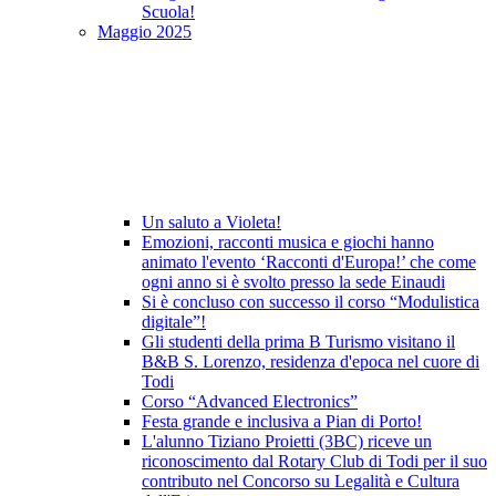
Scuola!
Maggio 2025
Un saluto a Violeta!
Emozioni, racconti musica e giochi hanno
animato l'evento ‘Racconti d'Europa!’ che come
ogni anno si è svolto presso la sede Einaudi
Si è concluso con successo il corso “Modulistica
digitale”!
Gli studenti della prima B Turismo visitano il
B&B S. Lorenzo, residenza d'epoca nel cuore di
Todi
Corso “Advanced Electronics”
Festa grande e inclusiva a Pian di Porto!
L'alunno Tiziano Proietti (3BC) riceve un
riconoscimento dal Rotary Club di Todi per il suo
contributo nel Concorso su Legalità e Cultura