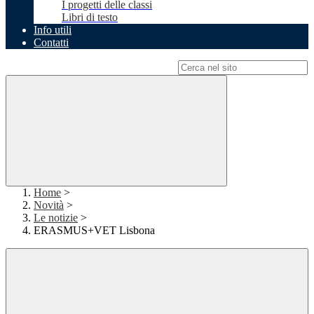
I progetti delle classi
Libri di testo
Info utili
Contatti
Campo di ricerca per le pagine del sito
Home
>
Novità
>
Le notizie
>
ERASMUS+VET Lisbona