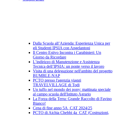
Dalla Scuola all’Azienda: Esperienza Unica per
gli Studenti IPSIA con Angelantoni
Il Centro Estivo Incontra i Carabinieri: Un
Giorno da Ricordare
L’indirizzo di Manutenzione e Assistenza
Tecnica dell’IPSIA: un ponte verso il lavoro
Visita di una delegazione nell'ambito del progetto
BUMBLE-NAP
PCTO presso l'agenzia viaggi
TRAVELVILLAGE di Todi
Un tuffo nel mondo dei pony: mattinata speciale
al campo scuola dell'Istituto Agrario
La Forza della Terra: Grande Raccolto di Favino
Bianco!
Cena di fine anno 5A_CAT 2024/25
PCTO di Aichia Chebbi 4a_CAT (Costruzioni,