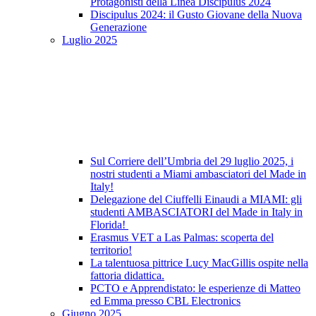
Protagonisti della Linea Discipulus 2024
Discipulus 2024: il Gusto Giovane della Nuova
Generazione
Luglio 2025
Sul Corriere dell’Umbria del 29 luglio 2025, i
nostri studenti a Miami ambasciatori del Made in
Italy!
Delegazione del Ciuffelli Einaudi a MIAMI: gli
studenti AMBASCIATORI del Made in Italy in
Florida!
Erasmus VET a Las Palmas: scoperta del
territorio!
La talentuosa pittrice Lucy MacGillis ospite nella
fattoria didattica.
PCTO e Apprendistato: le esperienze di Matteo
ed Emma presso CBL Electronics
Giugno 2025