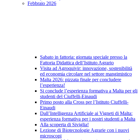
Febbraio 2026
Sabato in fattoria: giornata speciale presso la
Fattoria Didattica dell’Istituto Agrario
Visita ad Agroquivir: innovazione, sostenibilità
ed economia circolare nel settore mangimistico
Malta 2026: pizzata finale per concludere
l’esperienza!
Si conclude l’esperienza formativa a Malta per gli
studenti del Ciuffelli-Einaudi
Primo posto alla Cross per l’Istituto Ciuffelli-
Einaudi
Dall’Intelligenza Artificiale ai Vigneti di Malta:
esperienza formativa per i nostri studenti a Malta
Alla scoperta di Siviglia!
Lezione di Biotecnologie Agrarie con i nuovi
microscopi