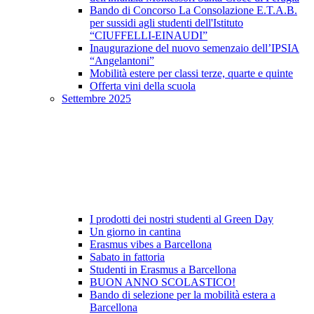
Bando di Concorso La Consolazione E.T.A.B.
per sussidi agli studenti dell'Istituto
“CIUFFELLI-EINAUDI”
Inaugurazione del nuovo semenzaio dell’IPSIA
“Angelantoni”
Mobilità estere per classi terze, quarte e quinte
Offerta vini della scuola
Settembre 2025
I prodotti dei nostri studenti al Green Day
Un giorno in cantina
Erasmus vibes a Barcellona
Sabato in fattoria
Studenti in Erasmus a Barcellona
BUON ANNO SCOLASTICO!
Bando di selezione per la mobilità estera a
Barcellona