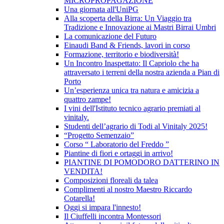
MICROPROPAGAZIONE
Una giornata all'UniPG
Alla scoperta della Birra: Un Viaggio tra
Tradizione e Innovazione ai Mastri Birrai Umbri
La comunicazione del Futuro
Einaudi Band & Friends, lavori in corso
Formazione, territorio e biodiversità!
Un Incontro Inaspettato: Il Capriolo che ha
attraversato i terreni della nostra azienda a Pian di
Porto
Un’esperienza unica tra natura e amicizia a
quattro zampe!
I vini dell'Istituto tecnico agrario premiati al
vinitaly.
Studenti dell’agrario di Todi al Vinitaly 2025!
“Progetto Semenzaio”
Corso “ Laboratorio del Freddo ”
Piantine di fiori e ortaggi in arrivo!
PIANTINE DI POMODORO DATTERINO IN
VENDITA!
Composizioni floreali da talea
Complimenti al nostro Maestro Riccardo
Cotarella!
Oggi si impara l'innesto!
Il Ciuffelli incontra Montessori