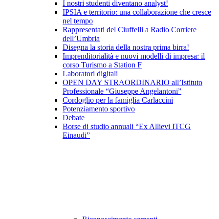
I nostri studenti diventano analyst!
IPSIA e territorio: una collaborazione che cresce
nel tempo
Rappresentati del Ciuffelli a Radio Corriere
dell’Umbria
Disegna la storia della nostra prima birra!
Imprenditorialità e nuovi modelli di impresa: il
corso Turismo a Station F
Laboratori digitali
OPEN DAY STRAORDINARIO all’Istituto
Professionale “Giuseppe Angelantoni”
Cordoglio per la famiglia Carlaccini
Potenziamento sportivo
Debate
Borse di studio annuali “Ex Allievi ITCG
Einaudi”