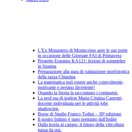
L’Ex Monastero di Montecristo apre le sue porte
in occasione delle Giornate FAI di Primavera
Progetto Erasmus KA121: lezioni di sommelier
in Spagna
Preparazione alla gara di valutazione morfologica
della razza Chianina
La matematica può essere anche coinvolgente,
motivante e persino divertente!
Quando la Storia la raccontano i compagni.
La prof.ssa di inglese Maria Cristina Canestri,
docente individuata per le attività jobs
shadowing.
Borse di Studio Franco Todini – 39ª edizione
Il nostro Istituto è stato premiato dall'Indire
Dalla teoria al campo: il futuro della viticoltura
passa da qui.