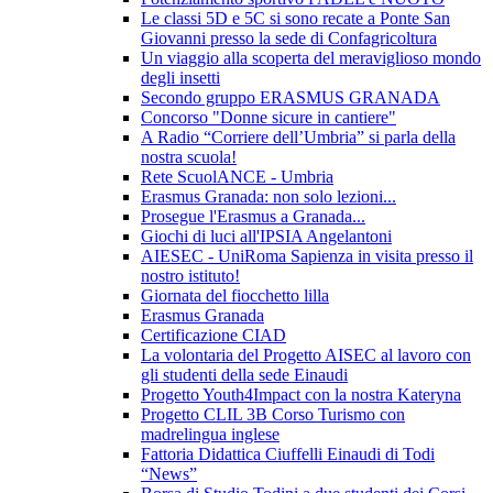
Le classi 5D e 5C si sono recate a Ponte San
Giovanni presso la sede di Confagricoltura
Un viaggio alla scoperta del meraviglioso mondo
degli insetti
Secondo gruppo ERASMUS GRANADA
Concorso "Donne sicure in cantiere"
A Radio “Corriere dell’Umbria” si parla della
nostra scuola!
Rete ScuolANCE - Umbria
Erasmus Granada: non solo lezioni...
Prosegue l'Erasmus a Granada...
Giochi di luci all'IPSIA Angelantoni
AIESEC - UniRoma Sapienza in visita presso il
nostro istituto!
Giornata del fiocchetto lilla
Erasmus Granada
Certificazione CIAD
La volontaria del Progetto AISEC al lavoro con
gli studenti della sede Einaudi
Progetto Youth4Impact con la nostra Kateryna
Progetto CLIL 3B Corso Turismo con
madrelingua inglese
Fattoria Didattica Ciuffelli Einaudi di Todi
“News”