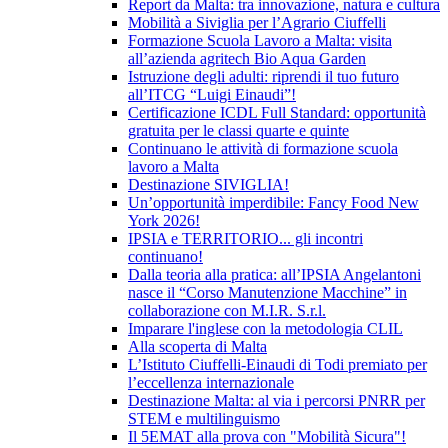
Report da Malta: tra innovazione, natura e cultura
Mobilità a Siviglia per l’Agrario Ciuffelli
Formazione Scuola Lavoro a Malta: visita
all’azienda agritech Bio Aqua Garden
Istruzione degli adulti: riprendi il tuo futuro
all’ITCG “Luigi Einaudi”!
Certificazione ICDL Full Standard: opportunità
gratuita per le classi quarte e quinte
Continuano le attività di formazione scuola
lavoro a Malta
Destinazione SIVIGLIA!
Un’opportunità imperdibile: Fancy Food New
York 2026!
IPSIA e TERRITORIO... gli incontri
continuano!
Dalla teoria alla pratica: all’IPSIA Angelantoni
nasce il “Corso Manutenzione Macchine” in
collaborazione con M.I.R. S.r.l.
Imparare l'inglese con la metodologia CLIL
Alla scoperta di Malta
L’Istituto Ciuffelli-Einaudi di Todi premiato per
l’eccellenza internazionale
Destinazione Malta: al via i percorsi PNRR per
STEM e multilinguismo
Il 5EMAT alla prova con "Mobilità Sicura"!