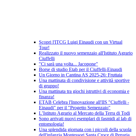
Scopri l'ITCG Luigi Einaudi con un Virtual
Tour!
Realizzato il nuovo semenzaio all'Istituto Agrario
Ciuffelli
"Ci sarà una volta... Jacopone"
Borse di studio Etab per il Ciuffelli-Einaudi
Un Giorno in Cantina AS 2025-26: Fruttaia
Una mattinata di condivisione e attività sportive
di gruppo!
Una mattinata tra giochi istruttivi di economia e
finanza!
ETAB Celebra l'Innovazione all'IIS "Ciuffelli -
Einaudi" per il "Progetto Semenzaio"
L’Istituto Agrario al Mercato della Terra di Todi
Sono arrivati nuovi esemplari di fasmidi al lab di
entomologia!
Una splendida giornata con i piccoli della scuola
dell'infanzia Montessori Santa Croce di Perugia