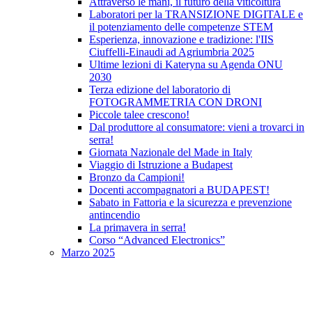
Attraverso le mani, il futuro della viticoltura
Laboratori per la TRANSIZIONE DIGITALE e
il potenziamento delle competenze STEM
Esperienza, innovazione e tradizione: l'IIS
Ciuffelli-Einaudi ad Agriumbria 2025
Ultime lezioni di Kateryna su Agenda ONU
2030
Terza edizione del laboratorio di
FOTOGRAMMETRIA CON DRONI
Piccole talee crescono!
Dal produttore al consumatore: vieni a trovarci in
serra!
Giornata Nazionale del Made in Italy
Viaggio di Istruzione a Budapest
Bronzo da Campioni!
Docenti accompagnatori a BUDAPEST!
Sabato in Fattoria e la sicurezza e prevenzione
antincendio
La primavera in serra!
Corso “Advanced Electronics”
Marzo 2025