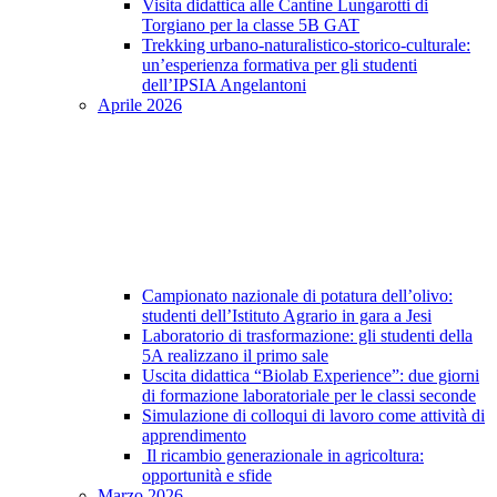
Visita didattica alle Cantine Lungarotti di
Torgiano per la classe 5B GAT
Trekking urbano-naturalistico-storico-culturale:
un’esperienza formativa per gli studenti
dell’IPSIA Angelantoni
Aprile 2026
Campionato nazionale di potatura dell’olivo:
studenti dell’Istituto Agrario in gara a Jesi
Laboratorio di trasformazione: gli studenti della
5A realizzano il primo sale
Uscita didattica “Biolab Experience”: due giorni
di formazione laboratoriale per le classi seconde
Simulazione di colloqui di lavoro come attività di
apprendimento
Il ricambio generazionale in agricoltura:
opportunità e sfide
Marzo 2026