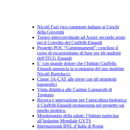
Nicolò Fazi vice-campione italiano ai Giochi
della Gioventù
Torneo interconvittuale ad Assisi: secondo posto
per il Convitto del Ciuffelli-Einaudi
Progetto POC “Camminamenti”: concluso il
corso di escursionismo di base per gli studenti
dell’ITCG Einaudi
E’ con grande dolore che l’Istituto Ciuffelli-
Einaudi annuncia la scomparsa del suo studente
Nicolò Bartolucci.
Classe 3A-CAT alle prese con gli strumenti
topografici
Visita didattica alle Cantine Lungarotti di
Torgiano
Ricerca e innovazione per l’agricoltura biologica:
il Ciuffelli-Einaudi protagonista nel progetto sul
pisello proteico.
Monitoraggio della salute: l’Istituto partecipa
all’Indagine Mondiale GYTS
Internazionali BNL d’Italia di Roma