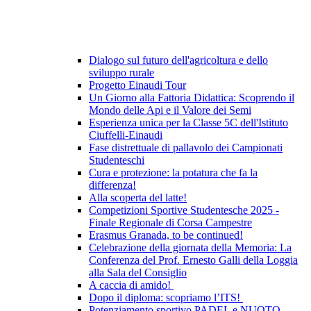
Dialogo sul futuro dell'agricoltura e dello
sviluppo rurale
Progetto Einaudi Tour
Un Giorno alla Fattoria Didattica: Scoprendo il
Mondo delle Api e il Valore dei Semi
Esperienza unica per la Classe 5C dell'Istituto
Ciuffelli-Einaudi
Fase distrettuale di pallavolo dei Campionati
Studenteschi
Cura e protezione: la potatura che fa la
differenza!
Alla scoperta del latte!
Competizioni Sportive Studentesche 2025 -
Finale Regionale di Corsa Campestre
Erasmus Granada, to be continued!
Celebrazione della giornata della Memoria: La
Conferenza del Prof. Ernesto Galli della Loggia
alla Sala del Consiglio
A caccia di amido!
Dopo il diploma: scopriamo l’ITS!
Potenziamento sportivo PADEL e NUOTO