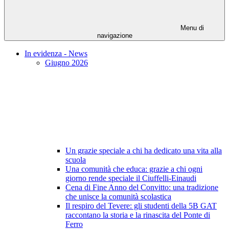
Menu di
navigazione
In evidenza - News
Giugno 2026
Un grazie speciale a chi ha dedicato una vita alla
scuola
Una comunità che educa: grazie a chi ogni
giorno rende speciale il Ciuffelli-Einaudi
Cena di Fine Anno del Convitto: una tradizione
che unisce la comunità scolastica
Il respiro del Tevere: gli studenti della 5B GAT
raccontano la storia e la rinascita del Ponte di
Ferro