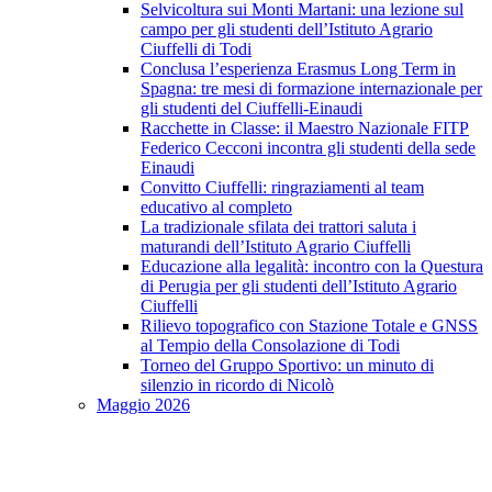
Selvicoltura sui Monti Martani: una lezione sul
campo per gli studenti dell’Istituto Agrario
Ciuffelli di Todi
Conclusa l’esperienza Erasmus Long Term in
Spagna: tre mesi di formazione internazionale per
gli studenti del Ciuffelli-Einaudi
Racchette in Classe: il Maestro Nazionale FITP
Federico Cecconi incontra gli studenti della sede
Einaudi
Convitto Ciuffelli: ringraziamenti al team
educativo al completo
La tradizionale sfilata dei trattori saluta i
maturandi dell’Istituto Agrario Ciuffelli
Educazione alla legalità: incontro con la Questura
di Perugia per gli studenti dell’Istituto Agrario
Ciuffelli
Rilievo topografico con Stazione Totale e GNSS
al Tempio della Consolazione di Todi
Torneo del Gruppo Sportivo: un minuto di
silenzio in ricordo di Nicolò
Maggio 2026