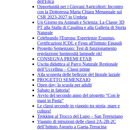
dell'Etica
Opportunità per i Giovani Agricoltori: Incontro
con la Dottoressa Maria Chiara Menaguale sul
CSR 2023-2027 in Umbria
Un Giorno tra Animali e Scienza: La Classe 3D
PT alla Stalla di Casalina e alla Galleria di Storia
Naturale
Celebrando l'Europa: Esperienze Erasmus,
Certificazioni ICDL e Festa all'Istituto Einaudi
Progetto Semenzaio: Test di funzionamento
regolazione luminosità lampade ok!
CONSEGNA PREMI ETAB
Uscita didattica al Parco Naturale Regionale
dell’Uccellina – Classi prime
Alla scoperta delle bellezze del litorale laziale
PROGETTO SEMENZAIO
Open day: la scuola per adulti
Sabato in fattoria!
Avvio del secondo anno del progetto “Con le
mani in Pasta”
Le classi seconde in viaggio tra storia, mare e
cultura!
Trekking al Trocco del Lupo – San Terenziano
Viaggio di istruzioni delle classi 2A-2B-2C
dell’Istituto Agrario a Gaeta-Terracina