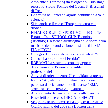
Ambiente e Territorio) sta svolgendo il suo stage
presso lo Studio Tecnico del Geom. P. Breschini
di Todi
Le attività nell’azienda agraria continuano a vele
spiegate!
Si è concluso il corso “Fotogrammetria con
drone”!
FINALE GRUPPO SPORTIVO – IIS Ciuffelli-
Einaudi Todi SCHOOL CUP (Biennio)-
(Triennio) Un torneo all’insegna dello sport, della
musica e della condivisione tra studenti IPSIA,
ITA e ITCG!
Collegio del personale educativo 2024-2025
Corso “Laboratorio del Freddo”
Il 3E MAT ha sostenuto con impegno e
determinazione l’esame di qualifica
professionale!
Attività di orientamento: Uscita didattica presso
la ditta “Angelantoni Industrie” inserita nel
percorso di orientamento della classe 4EMAT
sede distaccata “Ipsia Angelantoni”
Alla scoperta del territorio: visita alla Cantina
Bussoletti con le classi 4BGAT e 4FGAT
Scopri l'Olio Montecristo Biologico: dal 6 al 12
Giugno sconto del 20% alla Bottega della