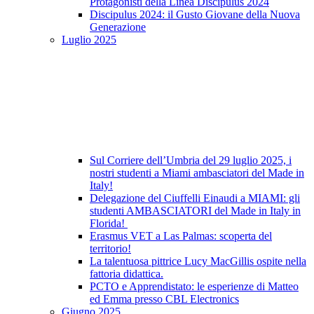
Protagonisti della Linea Discipulus 2024
Discipulus 2024: il Gusto Giovane della Nuova
Generazione
Luglio 2025
Sul Corriere dell’Umbria del 29 luglio 2025, i
nostri studenti a Miami ambasciatori del Made in
Italy!
Delegazione del Ciuffelli Einaudi a MIAMI: gli
studenti AMBASCIATORI del Made in Italy in
Florida!
Erasmus VET a Las Palmas: scoperta del
territorio!
La talentuosa pittrice Lucy MacGillis ospite nella
fattoria didattica.
PCTO e Apprendistato: le esperienze di Matteo
ed Emma presso CBL Electronics
Giugno 2025