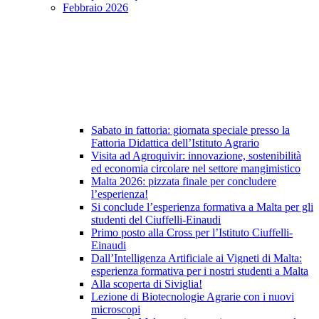
Febbraio 2026
Sabato in fattoria: giornata speciale presso la
Fattoria Didattica dell’Istituto Agrario
Visita ad Agroquivir: innovazione, sostenibilità
ed economia circolare nel settore mangimistico
Malta 2026: pizzata finale per concludere
l’esperienza!
Si conclude l’esperienza formativa a Malta per gli
studenti del Ciuffelli-Einaudi
Primo posto alla Cross per l’Istituto Ciuffelli-
Einaudi
Dall’Intelligenza Artificiale ai Vigneti di Malta:
esperienza formativa per i nostri studenti a Malta
Alla scoperta di Siviglia!
Lezione di Biotecnologie Agrarie con i nuovi
microscopi