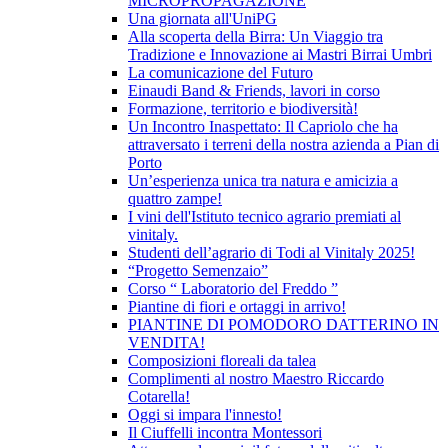
MICROPROPAGAZIONE
Una giornata all'UniPG
Alla scoperta della Birra: Un Viaggio tra
Tradizione e Innovazione ai Mastri Birrai Umbri
La comunicazione del Futuro
Einaudi Band & Friends, lavori in corso
Formazione, territorio e biodiversità!
Un Incontro Inaspettato: Il Capriolo che ha
attraversato i terreni della nostra azienda a Pian di
Porto
Un’esperienza unica tra natura e amicizia a
quattro zampe!
I vini dell'Istituto tecnico agrario premiati al
vinitaly.
Studenti dell’agrario di Todi al Vinitaly 2025!
“Progetto Semenzaio”
Corso “ Laboratorio del Freddo ”
Piantine di fiori e ortaggi in arrivo!
PIANTINE DI POMODORO DATTERINO IN
VENDITA!
Composizioni floreali da talea
Complimenti al nostro Maestro Riccardo
Cotarella!
Oggi si impara l'innesto!
Il Ciuffelli incontra Montessori