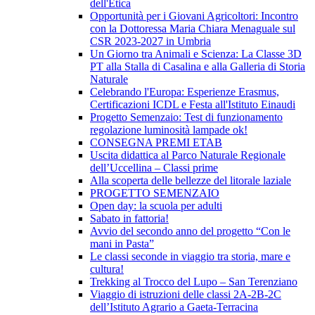
dell'Etica
Opportunità per i Giovani Agricoltori: Incontro
con la Dottoressa Maria Chiara Menaguale sul
CSR 2023-2027 in Umbria
Un Giorno tra Animali e Scienza: La Classe 3D
PT alla Stalla di Casalina e alla Galleria di Storia
Naturale
Celebrando l'Europa: Esperienze Erasmus,
Certificazioni ICDL e Festa all'Istituto Einaudi
Progetto Semenzaio: Test di funzionamento
regolazione luminosità lampade ok!
CONSEGNA PREMI ETAB
Uscita didattica al Parco Naturale Regionale
dell’Uccellina – Classi prime
Alla scoperta delle bellezze del litorale laziale
PROGETTO SEMENZAIO
Open day: la scuola per adulti
Sabato in fattoria!
Avvio del secondo anno del progetto “Con le
mani in Pasta”
Le classi seconde in viaggio tra storia, mare e
cultura!
Trekking al Trocco del Lupo – San Terenziano
Viaggio di istruzioni delle classi 2A-2B-2C
dell’Istituto Agrario a Gaeta-Terracina