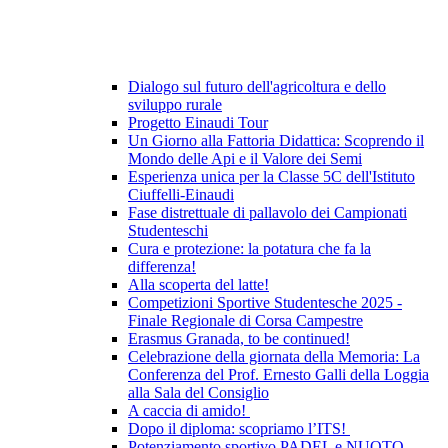
Dialogo sul futuro dell'agricoltura e dello
sviluppo rurale
Progetto Einaudi Tour
Un Giorno alla Fattoria Didattica: Scoprendo il
Mondo delle Api e il Valore dei Semi
Esperienza unica per la Classe 5C dell'Istituto
Ciuffelli-Einaudi
Fase distrettuale di pallavolo dei Campionati
Studenteschi
Cura e protezione: la potatura che fa la
differenza!
Alla scoperta del latte!
Competizioni Sportive Studentesche 2025 -
Finale Regionale di Corsa Campestre
Erasmus Granada, to be continued!
Celebrazione della giornata della Memoria: La
Conferenza del Prof. Ernesto Galli della Loggia
alla Sala del Consiglio
A caccia di amido!
Dopo il diploma: scopriamo l’ITS!
Potenziamento sportivo PADEL e NUOTO