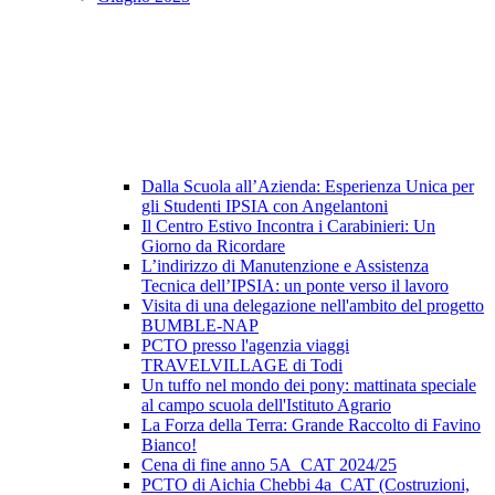
Dalla Scuola all’Azienda: Esperienza Unica per
gli Studenti IPSIA con Angelantoni
Il Centro Estivo Incontra i Carabinieri: Un
Giorno da Ricordare
L’indirizzo di Manutenzione e Assistenza
Tecnica dell’IPSIA: un ponte verso il lavoro
Visita di una delegazione nell'ambito del progetto
BUMBLE-NAP
PCTO presso l'agenzia viaggi
TRAVELVILLAGE di Todi
Un tuffo nel mondo dei pony: mattinata speciale
al campo scuola dell'Istituto Agrario
La Forza della Terra: Grande Raccolto di Favino
Bianco!
Cena di fine anno 5A_CAT 2024/25
PCTO di Aichia Chebbi 4a_CAT (Costruzioni,