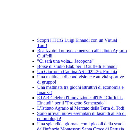
Scopri l'ITCG Luigi Einaudi con un Virtual
Tour!
Realizzato il nuovo semenzaio all'Istituto Agrario
Ciuffelli
"Ci sarà una volta... Jacopone"
Borse di studio Etab per il Ciuffelli-Einaudi
Un Giorno in Cantina AS 2025-26: Fruttaia
Una mattinata di condivisione e attività sportive
di gruppo!
Una mattinata tra giochi istruttivi di economia e
finanza!
ETAB Celebra l'Innovazione all'IIS "Ciuffelli -
Einaudi" per il "Progetto Semenzaio"
L’Istituto Agrario al Mercato della Terra di Todi
Sono arrivati nuovi esemplari di fasmidi al lab di
entomologia!
Una splendida giornata con i piccoli della scuola
dell'infanzia Montessori Santa Croce di Perugia