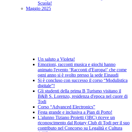
Scuola!
Maggio 2025
Un saluto a Violeta!
Emozioni, racconti musica e giochi hanno
animato l'evento ‘Racconti d'Europa!’ che come
ogni anno si è svolto presso la sede Einaudi
Si è concluso con successo il corso “Modulistica
digitale”!
Gli studenti della prima B Turismo visitano il
B&B S. Lorenzo, residenza d'epoca nel cuore di
Todi
Corso “Advanced Electronics”
Festa grande e inclusiva a Pian di Porto!
L'alunno Tiziano Proietti (3BC) riceve un
riconoscimento dal Rotary Club di Todi per il suo
contributo nel Concorso su Legalità e Cultura