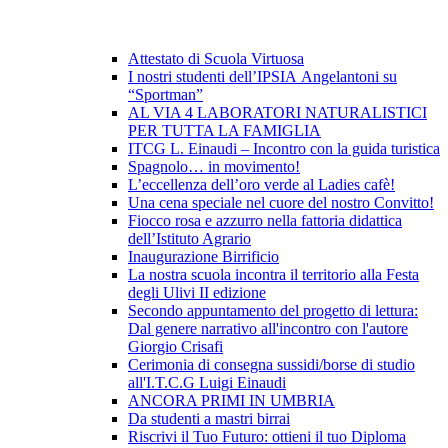
Attestato di Scuola Virtuosa
I nostri studenti dell’IPSIA Angelantoni su
“Sportman”
AL VIA 4 LABORATORI NATURALISTICI
PER TUTTA LA FAMIGLIA
ITCG L. Einaudi – Incontro con la guida turistica
Spagnolo… in movimento!
L’eccellenza dell’oro verde al Ladies cafè!
Una cena speciale nel cuore del nostro Convitto!
Fiocco rosa e azzurro nella fattoria didattica
dell’Istituto Agrario
Inaugurazione Birrificio
La nostra scuola incontra il territorio alla Festa
degli Ulivi II edizione
Secondo appuntamento del progetto di lettura:
Dal genere narrativo all'incontro con l'autore
Giorgio Crisafi
Cerimonia di consegna sussidi/borse di studio
all'I.T.C.G Luigi Einaudi
ANCORA PRIMI IN UMBRIA
Da studenti a mastri birrai
Riscrivi il Tuo Futuro: ottieni il tuo Diploma