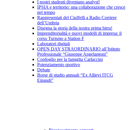
I nostri studenti diventano analyst!
IPSIA e territorio: una collaborazione che cresce
nel tempo
Rappresentati del Ciuffelli a Radio Corriere
dell’Umbria
Disegna la storia della nostra prima birra!
Imprenditorialità e nuovi modelli di impresa: il
corso Turismo a Station F
Laboratori digitali
OPEN DAY STRAORDINARIO all’Istituto
Professionale “Giuseppe Angelantoni”
Cordoglio per la famiglia Carlaccini
Potenziamento sportivo
Debate
Borse di studio annuali “Ex Allievi ITCG
Einaudi”