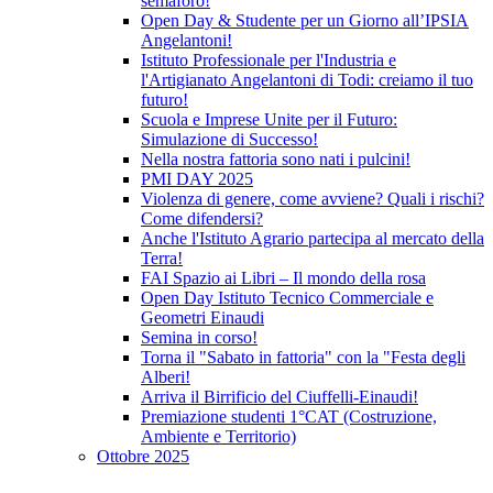
semaforo!
Open Day & Studente per un Giorno all’IPSIA
Angelantoni!
Istituto Professionale per l'Industria e
l'Artigianato Angelantoni di Todi: creiamo il tuo
futuro!
Scuola e Imprese Unite per il Futuro:
Simulazione di Successo!
Nella nostra fattoria sono nati i pulcini!
PMI DAY 2025
Violenza di genere, come avviene? Quali i rischi?
Come difendersi?
Anche l'Istituto Agrario partecipa al mercato della
Terra!
FAI Spazio ai Libri – Il mondo della rosa
Open Day Istituto Tecnico Commerciale e
Geometri Einaudi
Semina in corso!
Torna il "Sabato in fattoria" con la "Festa degli
Alberi!
Arriva il Birrificio del Ciuffelli-Einaudi!
Premiazione studenti 1°CAT (Costruzione,
Ambiente e Territorio)
Ottobre 2025