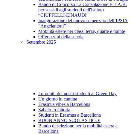
Bando di Concorso La Consolazione E.T.A.B.
per sussidi agli studenti dell'Istituto
“CIUFFELLI-EINAUDI”
Inaugurazione del nuovo semenzaio dell’IPSIA
“Angelantoni”
Mobilità estere per classi terze, quarte e quinte
Offerta vini della scuola
Settembre 2025
I prodotti dei nostri studenti al Green Day
Un giorno in cantina
Erasmus vibes a Barcellona
Sabato in fattoria
Studenti in Erasmus a Barcellona
BUON ANNO SCOLASTICO!
Bando di selezione per la mobilità estera a
Barcellona