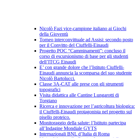
Nicolò Fazi vice-campione italiano ai Giochi
della Gioventù
Torneo interconvittuale ad Assisi: secondo posto
per il Convitto del Ciuffelli-Einaudi
Progetto POC “Camminamenti”: concluso il
corso di escursionismo di base per gli studenti
dell’ITCG Einaudi
E’ con grande dolore che l’Istituto Ciuffelli-
Einaudi annuncia la scomparsa del suo studente
Nicolò Bartolucci.
Classe 3A-CAT alle prese con gli strumenti
topografici
Visita didattica alle Cantine Lungarotti di
Torgiano
Ricerca e innovazione per l’agricoltura biologica:
il Ciuffelli-Einaudi protagonista nel progetto sul
pisello proteico.
Monitoraggio della salute: l’Istituto partecipa
all’Indagine Mondiale GYTS
Internazionali BNL d’Italia di Roma