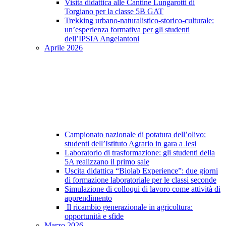
Visita didattica alle Cantine Lungarotti di
Torgiano per la classe 5B GAT
Trekking urbano-naturalistico-storico-culturale:
un’esperienza formativa per gli studenti
dell’IPSIA Angelantoni
Aprile 2026
Campionato nazionale di potatura dell’olivo:
studenti dell’Istituto Agrario in gara a Jesi
Laboratorio di trasformazione: gli studenti della
5A realizzano il primo sale
Uscita didattica “Biolab Experience”: due giorni
di formazione laboratoriale per le classi seconde
Simulazione di colloqui di lavoro come attività di
apprendimento
Il ricambio generazionale in agricoltura:
opportunità e sfide
Marzo 2026