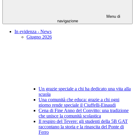
Menu di
navigazione
In evidenza - News
Giugno 2026
Un grazie speciale a chi ha dedicato una vita alla
scuola
Una comunità che educa: grazie a chi ogni
giorno rende speciale il Ciuffelli-Einaudi
Cena di Fine Anno del Convitto: una tradizione
che unisce la comunità scolastica
Il respiro del Tevere: gli studenti della 5B GAT
raccontano la storia e la rinascita del Ponte di
Ferro