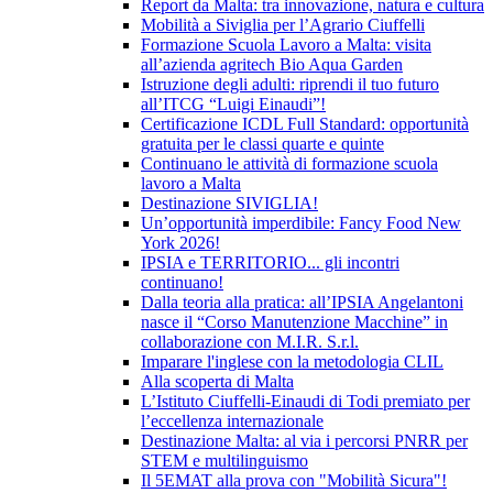
Report da Malta: tra innovazione, natura e cultura
Mobilità a Siviglia per l’Agrario Ciuffelli
Formazione Scuola Lavoro a Malta: visita
all’azienda agritech Bio Aqua Garden
Istruzione degli adulti: riprendi il tuo futuro
all’ITCG “Luigi Einaudi”!
Certificazione ICDL Full Standard: opportunità
gratuita per le classi quarte e quinte
Continuano le attività di formazione scuola
lavoro a Malta
Destinazione SIVIGLIA!
Un’opportunità imperdibile: Fancy Food New
York 2026!
IPSIA e TERRITORIO... gli incontri
continuano!
Dalla teoria alla pratica: all’IPSIA Angelantoni
nasce il “Corso Manutenzione Macchine” in
collaborazione con M.I.R. S.r.l.
Imparare l'inglese con la metodologia CLIL
Alla scoperta di Malta
L’Istituto Ciuffelli-Einaudi di Todi premiato per
l’eccellenza internazionale
Destinazione Malta: al via i percorsi PNRR per
STEM e multilinguismo
Il 5EMAT alla prova con "Mobilità Sicura"!