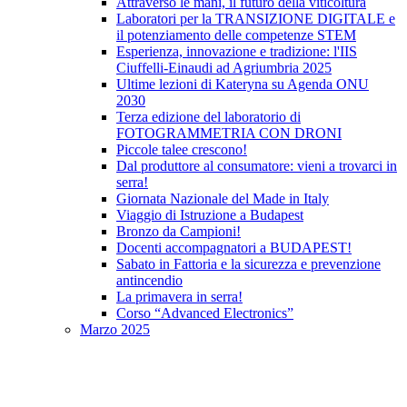
Attraverso le mani, il futuro della viticoltura
Laboratori per la TRANSIZIONE DIGITALE e
il potenziamento delle competenze STEM
Esperienza, innovazione e tradizione: l'IIS
Ciuffelli-Einaudi ad Agriumbria 2025
Ultime lezioni di Kateryna su Agenda ONU
2030
Terza edizione del laboratorio di
FOTOGRAMMETRIA CON DRONI
Piccole talee crescono!
Dal produttore al consumatore: vieni a trovarci in
serra!
Giornata Nazionale del Made in Italy
Viaggio di Istruzione a Budapest
Bronzo da Campioni!
Docenti accompagnatori a BUDAPEST!
Sabato in Fattoria e la sicurezza e prevenzione
antincendio
La primavera in serra!
Corso “Advanced Electronics”
Marzo 2025