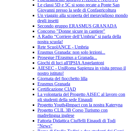
Le classi 5D e 5C si sono recate a Ponte San
Giovanni presso la sede di Confagricoltura
Un viaggio alla scoperta del meraviglioso mondo
degli insetti
Secondo gruppo ERASMUS GRANADA
Concorso "Donne sicure in cantiere"
A Radio “Corriere dell’Umbria” si parla della
nostra scuola!
Rete ScuolANCE - Umbria
Erasmus Granada: non solo lezioni...
Prosegue l'Erasmus a Granada...
Giochi di luci all'IPSIA Angelantoni
AIESEC - UniRoma Sapienza in visita presso il
nostro istituto!
Giornata del fiocchetto lilla
Erasmus Granada
Certificazione CIAD
La volontaria del Progetto AISEC al lavoro con
gli studenti della sede Einaudi
Progetto Youth4Impact con la nostra Kateryna
Progetto CLIL 3B Corso Turismo con
madrelingua inglese
Fattoria Didattica Ciuffelli Einaudi di Todi
“News”