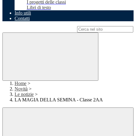
I progetti delle classi
Libri di testo
Info utili
Contatti
Campo di ricerca per le pagine del sito
Home
>
Novità
>
Le notizie
>
LA MAGIA DELLA SEMINA - Classe 2AA