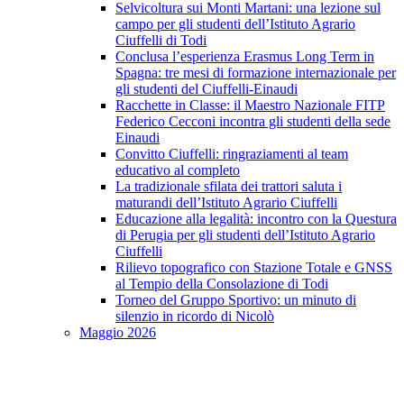
Selvicoltura sui Monti Martani: una lezione sul
campo per gli studenti dell’Istituto Agrario
Ciuffelli di Todi
Conclusa l’esperienza Erasmus Long Term in
Spagna: tre mesi di formazione internazionale per
gli studenti del Ciuffelli-Einaudi
Racchette in Classe: il Maestro Nazionale FITP
Federico Cecconi incontra gli studenti della sede
Einaudi
Convitto Ciuffelli: ringraziamenti al team
educativo al completo
La tradizionale sfilata dei trattori saluta i
maturandi dell’Istituto Agrario Ciuffelli
Educazione alla legalità: incontro con la Questura
di Perugia per gli studenti dell’Istituto Agrario
Ciuffelli
Rilievo topografico con Stazione Totale e GNSS
al Tempio della Consolazione di Todi
Torneo del Gruppo Sportivo: un minuto di
silenzio in ricordo di Nicolò
Maggio 2026