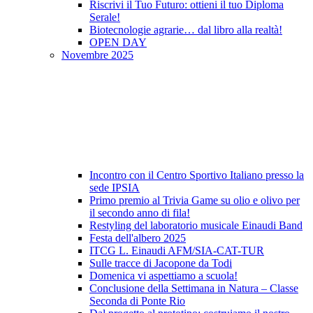
Riscrivi il Tuo Futuro: ottieni il tuo Diploma
Serale!
Biotecnologie agrarie… dal libro alla realtà!
OPEN DAY
Novembre 2025
Incontro con il Centro Sportivo Italiano presso la
sede IPSIA
Primo premio al Trivia Game su olio e olivo per
il secondo anno di fila!
Restyling del laboratorio musicale Einaudi Band
Festa dell'albero 2025
ITCG L. Einaudi AFM/SIA-CAT-TUR
Sulle tracce di Jacopone da Todi
Domenica vi aspettiamo a scuola!
Conclusione della Settimana in Natura – Classe
Seconda di Ponte Rio