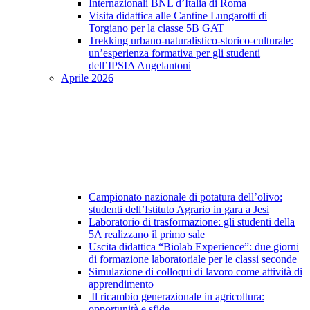
Internazionali BNL d’Italia di Roma
Visita didattica alle Cantine Lungarotti di
Torgiano per la classe 5B GAT
Trekking urbano-naturalistico-storico-culturale:
un’esperienza formativa per gli studenti
dell’IPSIA Angelantoni
Aprile 2026
Campionato nazionale di potatura dell’olivo:
studenti dell’Istituto Agrario in gara a Jesi
Laboratorio di trasformazione: gli studenti della
5A realizzano il primo sale
Uscita didattica “Biolab Experience”: due giorni
di formazione laboratoriale per le classi seconde
Simulazione di colloqui di lavoro come attività di
apprendimento
Il ricambio generazionale in agricoltura:
opportunità e sfide