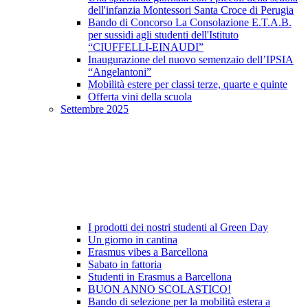
dell'infanzia Montessori Santa Croce di Perugia
Bando di Concorso La Consolazione E.T.A.B.
per sussidi agli studenti dell'Istituto
“CIUFFELLI-EINAUDI”
Inaugurazione del nuovo semenzaio dell’IPSIA
“Angelantoni”
Mobilità estere per classi terze, quarte e quinte
Offerta vini della scuola
Settembre 2025
I prodotti dei nostri studenti al Green Day
Un giorno in cantina
Erasmus vibes a Barcellona
Sabato in fattoria
Studenti in Erasmus a Barcellona
BUON ANNO SCOLASTICO!
Bando di selezione per la mobilità estera a