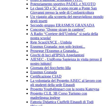
Potenziamento sportivo PADEL e NUOTO
Le classi 5D e 5C si sono recate a Ponte San
Giovanni presso la sede di Confagricoltura
Un viaggio alla scoperta del meraviglioso mondo
degli insetti
Secondo gruppo ERASMUS GRANADA
Concorso "Donne sicure in cantiere"
A Radio “Corriere dell’Umbria” si parla della
nostra scuola!
Rete ScuolANCE - Umbria
Erasmus Granada: non solo lezioni...
Prosegue l'Erasmus a Granada...
Giochi di luci all'IPSIA Angelantoni
AIESEC - UniRoma Sapienza in visita presso il
nostro istituto!
Giornata del fiocchetto lilla
Erasmus Granada
Certificazione CIAD
La volontaria del Progetto AISEC al lavoro con
gli studenti della sede Einaudi
Progetto Youth4Impact con la nostra Kateryna
Progetto CLIL 3B Corso Turismo con
madrelingua inglese
Fattoria Didattica Ciuffelli Einaudi di Todi