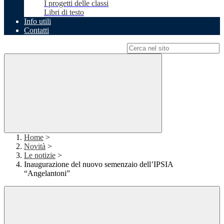
I progetti delle classi
Libri di testo
Info utili
Contatti
Campo di ricerca per le pagine del sito
Home
>
Novità
>
Le notizie
>
Inaugurazione del nuovo semenzaio dell’IPSIA
“Angelantoni”