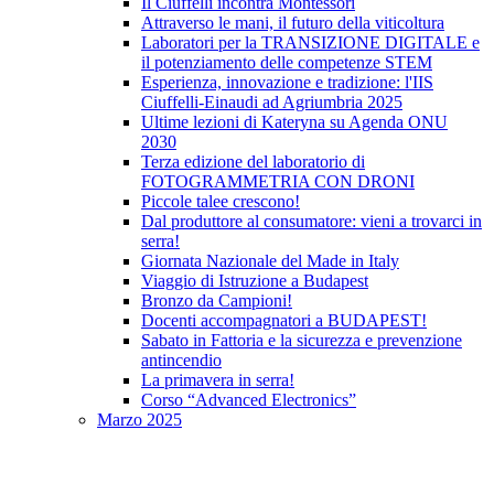
Il Ciuffelli incontra Montessori
Attraverso le mani, il futuro della viticoltura
Laboratori per la TRANSIZIONE DIGITALE e
il potenziamento delle competenze STEM
Esperienza, innovazione e tradizione: l'IIS
Ciuffelli-Einaudi ad Agriumbria 2025
Ultime lezioni di Kateryna su Agenda ONU
2030
Terza edizione del laboratorio di
FOTOGRAMMETRIA CON DRONI
Piccole talee crescono!
Dal produttore al consumatore: vieni a trovarci in
serra!
Giornata Nazionale del Made in Italy
Viaggio di Istruzione a Budapest
Bronzo da Campioni!
Docenti accompagnatori a BUDAPEST!
Sabato in Fattoria e la sicurezza e prevenzione
antincendio
La primavera in serra!
Corso “Advanced Electronics”
Marzo 2025