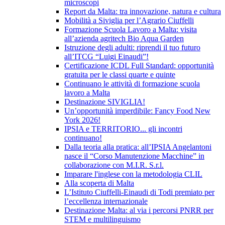
microscopi
Report da Malta: tra innovazione, natura e cultura
Mobilità a Siviglia per l’Agrario Ciuffelli
Formazione Scuola Lavoro a Malta: visita
all’azienda agritech Bio Aqua Garden
Istruzione degli adulti: riprendi il tuo futuro
all’ITCG “Luigi Einaudi”!
Certificazione ICDL Full Standard: opportunità
gratuita per le classi quarte e quinte
Continuano le attività di formazione scuola
lavoro a Malta
Destinazione SIVIGLIA!
Un’opportunità imperdibile: Fancy Food New
York 2026!
IPSIA e TERRITORIO... gli incontri
continuano!
Dalla teoria alla pratica: all’IPSIA Angelantoni
nasce il “Corso Manutenzione Macchine” in
collaborazione con M.I.R. S.r.l.
Imparare l'inglese con la metodologia CLIL
Alla scoperta di Malta
L’Istituto Ciuffelli-Einaudi di Todi premiato per
l’eccellenza internazionale
Destinazione Malta: al via i percorsi PNRR per
STEM e multilinguismo