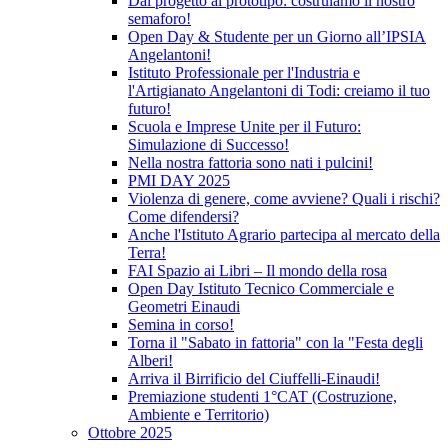
Dal progetto al prototipo: costruiamo il nostro
semaforo!
Open Day & Studente per un Giorno all’IPSIA
Angelantoni!
Istituto Professionale per l'Industria e
l'Artigianato Angelantoni di Todi: creiamo il tuo
futuro!
Scuola e Imprese Unite per il Futuro:
Simulazione di Successo!
Nella nostra fattoria sono nati i pulcini!
PMI DAY 2025
Violenza di genere, come avviene? Quali i rischi?
Come difendersi?
Anche l'Istituto Agrario partecipa al mercato della
Terra!
FAI Spazio ai Libri – Il mondo della rosa
Open Day Istituto Tecnico Commerciale e
Geometri Einaudi
Semina in corso!
Torna il "Sabato in fattoria" con la "Festa degli
Alberi!
Arriva il Birrificio del Ciuffelli-Einaudi!
Premiazione studenti 1°CAT (Costruzione,
Ambiente e Territorio)
Ottobre 2025