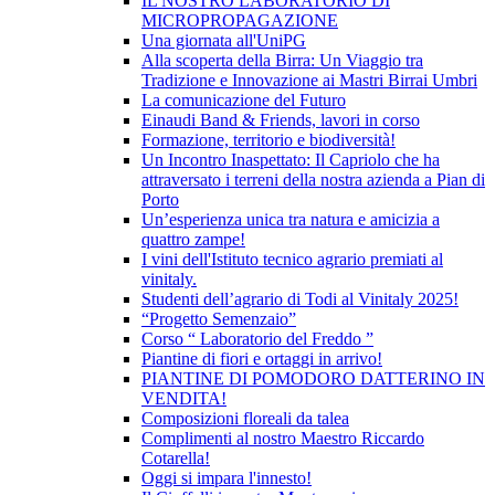
IL NOSTRO LABORATORIO DI
MICROPROPAGAZIONE
Una giornata all'UniPG
Alla scoperta della Birra: Un Viaggio tra
Tradizione e Innovazione ai Mastri Birrai Umbri
La comunicazione del Futuro
Einaudi Band & Friends, lavori in corso
Formazione, territorio e biodiversità!
Un Incontro Inaspettato: Il Capriolo che ha
attraversato i terreni della nostra azienda a Pian di
Porto
Un’esperienza unica tra natura e amicizia a
quattro zampe!
I vini dell'Istituto tecnico agrario premiati al
vinitaly.
Studenti dell’agrario di Todi al Vinitaly 2025!
“Progetto Semenzaio”
Corso “ Laboratorio del Freddo ”
Piantine di fiori e ortaggi in arrivo!
PIANTINE DI POMODORO DATTERINO IN
VENDITA!
Composizioni floreali da talea
Complimenti al nostro Maestro Riccardo
Cotarella!
Oggi si impara l'innesto!