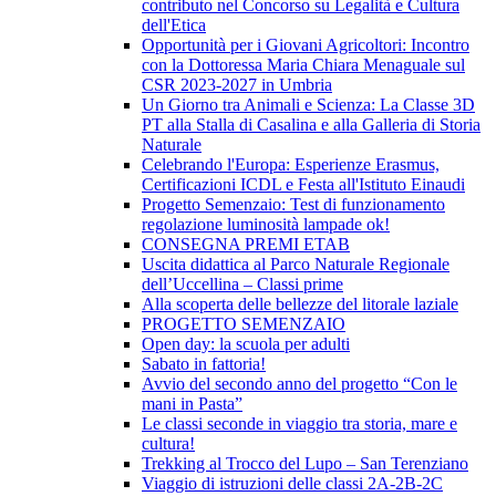
contributo nel Concorso su Legalità e Cultura
dell'Etica
Opportunità per i Giovani Agricoltori: Incontro
con la Dottoressa Maria Chiara Menaguale sul
CSR 2023-2027 in Umbria
Un Giorno tra Animali e Scienza: La Classe 3D
PT alla Stalla di Casalina e alla Galleria di Storia
Naturale
Celebrando l'Europa: Esperienze Erasmus,
Certificazioni ICDL e Festa all'Istituto Einaudi
Progetto Semenzaio: Test di funzionamento
regolazione luminosità lampade ok!
CONSEGNA PREMI ETAB
Uscita didattica al Parco Naturale Regionale
dell’Uccellina – Classi prime
Alla scoperta delle bellezze del litorale laziale
PROGETTO SEMENZAIO
Open day: la scuola per adulti
Sabato in fattoria!
Avvio del secondo anno del progetto “Con le
mani in Pasta”
Le classi seconde in viaggio tra storia, mare e
cultura!
Trekking al Trocco del Lupo – San Terenziano
Viaggio di istruzioni delle classi 2A-2B-2C