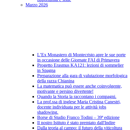
Marzo 2026
L’Ex Monastero di Montecristo apre le sue porte
in occasione delle Giornate FAI di Primavera
Progetto Erasmus KA121: lezioni di sommelier
in Spagna
Preparazione alla gara di valutazione morfologica
della razza Chianina
La matematica può essere anche coinvolgente,
motivante e persino divertente!
Quando la Storia la raccontano i compagni.
La prof.ssa di inglese Maria Cristina Canestri,
docente individuata per le attività jobs
shadowing.
Borse di Studio Franco Todini – 39ª edizione
Il nostro Istituto è stato premiato dall'Indire
Dalla teoria al campo: il futuro della viticoltura