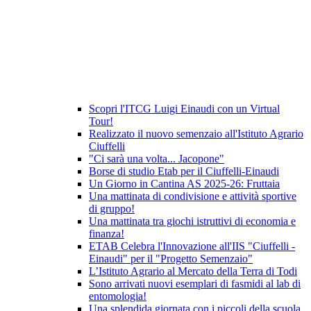
Scopri l'ITCG Luigi Einaudi con un Virtual
Tour!
Realizzato il nuovo semenzaio all'Istituto Agrario
Ciuffelli
"Ci sarà una volta... Jacopone"
Borse di studio Etab per il Ciuffelli-Einaudi
Un Giorno in Cantina AS 2025-26: Fruttaia
Una mattinata di condivisione e attività sportive
di gruppo!
Una mattinata tra giochi istruttivi di economia e
finanza!
ETAB Celebra l'Innovazione all'IIS "Ciuffelli -
Einaudi" per il "Progetto Semenzaio"
L’Istituto Agrario al Mercato della Terra di Todi
Sono arrivati nuovi esemplari di fasmidi al lab di
entomologia!
Una splendida giornata con i piccoli della scuola