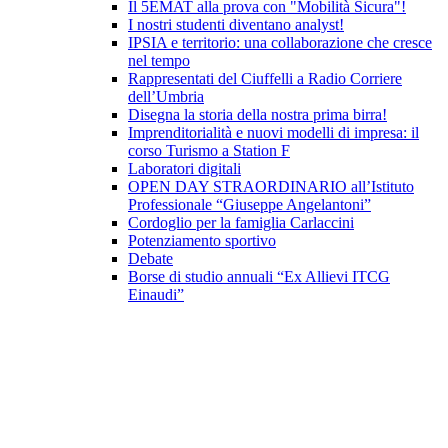
Il 5EMAT alla prova con "Mobilità Sicura"!
I nostri studenti diventano analyst!
IPSIA e territorio: una collaborazione che cresce
nel tempo
Rappresentati del Ciuffelli a Radio Corriere
dell’Umbria
Disegna la storia della nostra prima birra!
Imprenditorialità e nuovi modelli di impresa: il
corso Turismo a Station F
Laboratori digitali
OPEN DAY STRAORDINARIO all’Istituto
Professionale “Giuseppe Angelantoni”
Cordoglio per la famiglia Carlaccini
Potenziamento sportivo
Debate
Borse di studio annuali “Ex Allievi ITCG
Einaudi”