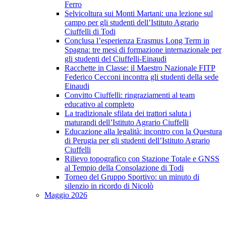
Ferro
Selvicoltura sui Monti Martani: una lezione sul
campo per gli studenti dell’Istituto Agrario
Ciuffelli di Todi
Conclusa l’esperienza Erasmus Long Term in
Spagna: tre mesi di formazione internazionale per
gli studenti del Ciuffelli-Einaudi
Racchette in Classe: il Maestro Nazionale FITP
Federico Cecconi incontra gli studenti della sede
Einaudi
Convitto Ciuffelli: ringraziamenti al team
educativo al completo
La tradizionale sfilata dei trattori saluta i
maturandi dell’Istituto Agrario Ciuffelli
Educazione alla legalità: incontro con la Questura
di Perugia per gli studenti dell’Istituto Agrario
Ciuffelli
Rilievo topografico con Stazione Totale e GNSS
al Tempio della Consolazione di Todi
Torneo del Gruppo Sportivo: un minuto di
silenzio in ricordo di Nicolò
Maggio 2026