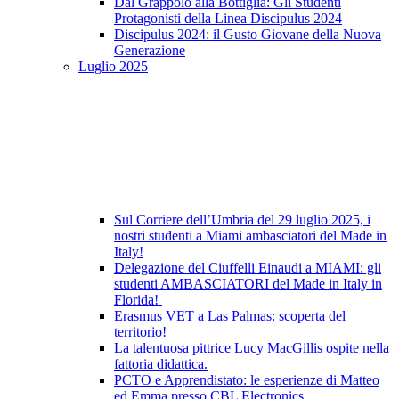
Dal Grappolo alla Bottiglia: Gli Studenti
Protagonisti della Linea Discipulus 2024
Discipulus 2024: il Gusto Giovane della Nuova
Generazione
Luglio 2025
Sul Corriere dell’Umbria del 29 luglio 2025, i
nostri studenti a Miami ambasciatori del Made in
Italy!
Delegazione del Ciuffelli Einaudi a MIAMI: gli
studenti AMBASCIATORI del Made in Italy in
Florida!
Erasmus VET a Las Palmas: scoperta del
territorio!
La talentuosa pittrice Lucy MacGillis ospite nella
fattoria didattica.
PCTO e Apprendistato: le esperienze di Matteo
ed Emma presso CBL Electronics