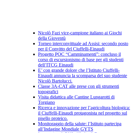
Nicolò Fazi vice-campione italiano ai Giochi
della Gioventù
Torneo interconvittuale ad Assisi: secondo posto
per il Convitto del Ciuffelli-Einaudi
Progetto POC “Camminamenti”: concluso il
corso di escursionismo di base per gli studenti
dell’ITCG Einaudi
E’ con grande dolore che l’Istituto Ciuffelli-
Einaudi annuncia la scomparsa del suo studente
Nicolò Bartolucci.
Classe 3A-CAT alle prese con gli strumenti
topografici
Visita didattica alle Cantine Lungarotti di
Torgiano
Ricerca e innovazione per l’agricoltura biologica:
il Ciuffelli-Einaudi protagonista nel progetto sul
pisello proteico.
Monitoraggio della salute: l’Istituto partecipa
all’Indagine Mondiale GYTS