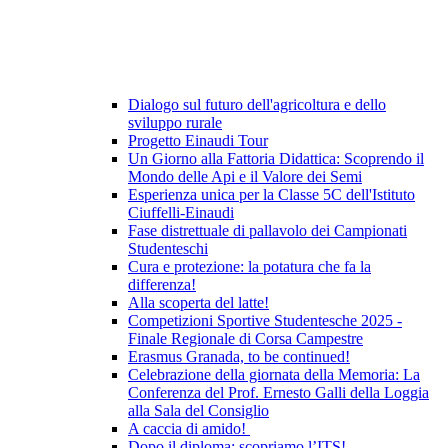
Dialogo sul futuro dell'agricoltura e dello
sviluppo rurale
Progetto Einaudi Tour
Un Giorno alla Fattoria Didattica: Scoprendo il
Mondo delle Api e il Valore dei Semi
Esperienza unica per la Classe 5C dell'Istituto
Ciuffelli-Einaudi
Fase distrettuale di pallavolo dei Campionati
Studenteschi
Cura e protezione: la potatura che fa la
differenza!
Alla scoperta del latte!
Competizioni Sportive Studentesche 2025 -
Finale Regionale di Corsa Campestre
Erasmus Granada, to be continued!
Celebrazione della giornata della Memoria: La
Conferenza del Prof. Ernesto Galli della Loggia
alla Sala del Consiglio
A caccia di amido!
Dopo il diploma: scopriamo l’ITS!