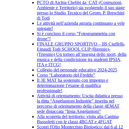
PCTO di Aichia Chebbi 4a_CAT (Costruzioni,
Ambiente e Territorio) sta svolgendo il suo stage
presso lo Studio Tecnico del Geom. P. Breschini
di Todi
Le attività nell’azienda agraria continuano a vele
spiegate!
Si è concluso il corso “Fotogrammetria con
drone”!
FINALE GRUPPO SPORTIVO – IIS Ciuffelli-
Einaudi Todi SCHOOL CUP (Biennio)-
(Triennio) Un torneo all’insegna dello sport, della
musica e della condivisione tra studenti IPSIA,
ITA e ITCG!
Collegio del personale educativo 2024-2025
Corso “Laboratorio del Freddo”
Il 3E MAT ha sostenuto con impegno e
determinazione l’esame di qualifica
professionale!
Attività di orientamento: Uscita didattica presso
la ditta “Angelantoni Industrie” inserita nel
percorso di orientamento della classe 4EMAT
sede distaccata “Ipsia Angelantoni”
Alla scoperta del territorio: visita alla Cantina
Bussoletti con le classi 4BGAT e 4FGAT
Scopri l'Olio Montecristo Biologico: dal 6 al 12