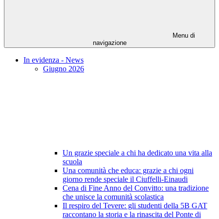
Menu di
navigazione
In evidenza - News
Giugno 2026
Un grazie speciale a chi ha dedicato una vita alla
scuola
Una comunità che educa: grazie a chi ogni
giorno rende speciale il Ciuffelli-Einaudi
Cena di Fine Anno del Convitto: una tradizione
che unisce la comunità scolastica
Il respiro del Tevere: gli studenti della 5B GAT
raccontano la storia e la rinascita del Ponte di