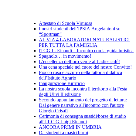
Attestato di Scuola Virtuosa
I nostri studenti dell’IPSIA Angelantoni su
“Sportman”
AL VIA 4 LABORATORI NATURALISTICI
PER TUTTA LA FAMIGLIA
ITCG L. Einaudi – Incontro con la guida turistica
Spagnolo… in movimento!
L’eccellenza dell’oro verde al Ladies cafè!
Una cena speciale nel cuore del nostro Convitto!
Fiocco rosa e azzurro nella fattoria didattica
dell’Istituto Agrario
Inaugurazione Birrificio
La nostra scuola incontra il territorio alla Festa
degli Ulivi II edizione
Secondo appuntamento del progetto di lettura:
Dal genere narrativo all'incontro con l'autore
Giorgio Crisafi
Cerimonia di consegna sussidi/borse di studio
all'I.T.C.G Luigi Einaudi
ANCORA PRIMI IN UMBRIA
Da studenti a mastri birrai