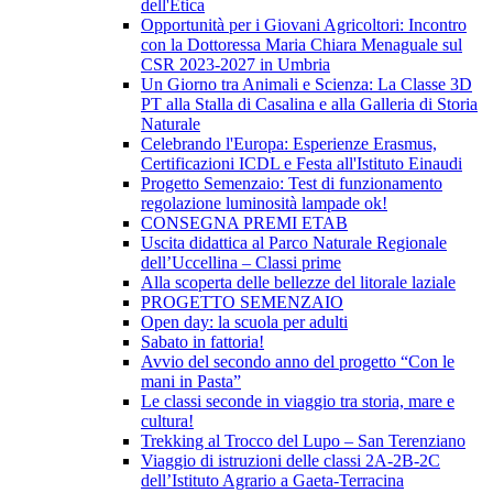
dell'Etica
Opportunità per i Giovani Agricoltori: Incontro
con la Dottoressa Maria Chiara Menaguale sul
CSR 2023-2027 in Umbria
Un Giorno tra Animali e Scienza: La Classe 3D
PT alla Stalla di Casalina e alla Galleria di Storia
Naturale
Celebrando l'Europa: Esperienze Erasmus,
Certificazioni ICDL e Festa all'Istituto Einaudi
Progetto Semenzaio: Test di funzionamento
regolazione luminosità lampade ok!
CONSEGNA PREMI ETAB
Uscita didattica al Parco Naturale Regionale
dell’Uccellina – Classi prime
Alla scoperta delle bellezze del litorale laziale
PROGETTO SEMENZAIO
Open day: la scuola per adulti
Sabato in fattoria!
Avvio del secondo anno del progetto “Con le
mani in Pasta”
Le classi seconde in viaggio tra storia, mare e
cultura!
Trekking al Trocco del Lupo – San Terenziano
Viaggio di istruzioni delle classi 2A-2B-2C
dell’Istituto Agrario a Gaeta-Terracina