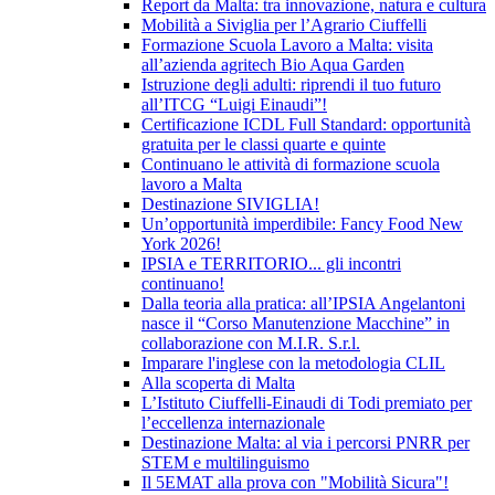
Report da Malta: tra innovazione, natura e cultura
Mobilità a Siviglia per l’Agrario Ciuffelli
Formazione Scuola Lavoro a Malta: visita
all’azienda agritech Bio Aqua Garden
Istruzione degli adulti: riprendi il tuo futuro
all’ITCG “Luigi Einaudi”!
Certificazione ICDL Full Standard: opportunità
gratuita per le classi quarte e quinte
Continuano le attività di formazione scuola
lavoro a Malta
Destinazione SIVIGLIA!
Un’opportunità imperdibile: Fancy Food New
York 2026!
IPSIA e TERRITORIO... gli incontri
continuano!
Dalla teoria alla pratica: all’IPSIA Angelantoni
nasce il “Corso Manutenzione Macchine” in
collaborazione con M.I.R. S.r.l.
Imparare l'inglese con la metodologia CLIL
Alla scoperta di Malta
L’Istituto Ciuffelli-Einaudi di Todi premiato per
l’eccellenza internazionale
Destinazione Malta: al via i percorsi PNRR per
STEM e multilinguismo
Il 5EMAT alla prova con "Mobilità Sicura"!