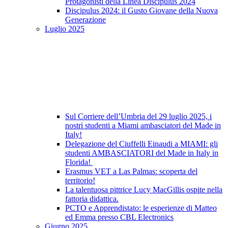
Protagonisti della Linea Discipulus 2024
Discipulus 2024: il Gusto Giovane della Nuova
Generazione
Luglio 2025
Sul Corriere dell’Umbria del 29 luglio 2025, i
nostri studenti a Miami ambasciatori del Made in
Italy!
Delegazione del Ciuffelli Einaudi a MIAMI: gli
studenti AMBASCIATORI del Made in Italy in
Florida!
Erasmus VET a Las Palmas: scoperta del
territorio!
La talentuosa pittrice Lucy MacGillis ospite nella
fattoria didattica.
PCTO e Apprendistato: le esperienze di Matteo
ed Emma presso CBL Electronics
Giugno 2025