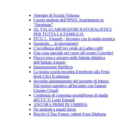
Attestato di Scuola Virtuosa
I nostri studenti dell’IPSIA Angelantoni su
“Sportman”
AL VIA 4 LABORATORI NATURALISTICI
PER TUTTA LA FAMIGLIA
ITCG L. Einaudi – Incontro con la guida turistica
Spagnolo… in movimento!
L’eccellenza dell’oro verde al Ladies cafè!
Una cena speciale nel cuore del nostro Convitto!
Fiocco rosa e azzurro nella fattoria didattica
dell’Istituto Agrario
Inaugurazione Birrificio
La nostra scuola incontra il territorio alla Festa
degli Ulivi II edizione
Secondo appuntamento del progetto di lettura:
Dal genere narrativo all'incontro con l'autore
Giorgio Crisafi
Cerimonia di consegna sussidi/borse di studio
all'I.T.C.G Luigi Einaudi
ANCORA PRIMI IN UMBRIA
Da studenti a mastri birrai
Riscrivi il Tuo Futuro: ottieni il tuo Diploma