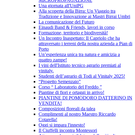
MICROPROPAGAZIONE
Una giornata all'UniPG
Alla scoperta della Birra: Un Viaggio tra
Tradizione e Innovazione ai Mastri Birrai Umbri
La comunicazione del Futuro
Einaudi Band & Friends, lavori in corso
Formazione, territorio e biodiversità!
Un Incontro Inaspettato: Il Capriolo che ha
attraversato i terreni della nostra azienda a Pian di
Porto
Un’esperienza unica tra natura e amicizia a
quattro zampe!
I vini dell'Istituto tecnico agrario premiati al
vinitaly.
Studenti dell’agrario di Todi al Vinitaly 2025!
“Progetto Semenzaio”
Corso “ Laboratorio del Freddo ”
Piantine di fiori e ortaggi in arrivo!
PIANTINE DI POMODORO DATTERINO IN
VENDITA!
Composizioni floreali da talea
Complimenti al nostro Maestro Riccardo
Cotarella!
Oggi si impara l'innesto!
Il Ciuffelli incontra Montessori