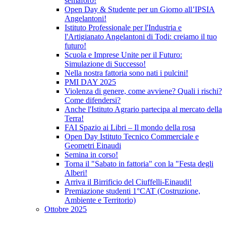
semaforo!
Open Day & Studente per un Giorno all’IPSIA
Angelantoni!
Istituto Professionale per l'Industria e
l'Artigianato Angelantoni di Todi: creiamo il tuo
futuro!
Scuola e Imprese Unite per il Futuro:
Simulazione di Successo!
Nella nostra fattoria sono nati i pulcini!
PMI DAY 2025
Violenza di genere, come avviene? Quali i rischi?
Come difendersi?
Anche l'Istituto Agrario partecipa al mercato della
Terra!
FAI Spazio ai Libri – Il mondo della rosa
Open Day Istituto Tecnico Commerciale e
Geometri Einaudi
Semina in corso!
Torna il "Sabato in fattoria" con la "Festa degli
Alberi!
Arriva il Birrificio del Ciuffelli-Einaudi!
Premiazione studenti 1°CAT (Costruzione,
Ambiente e Territorio)
Ottobre 2025