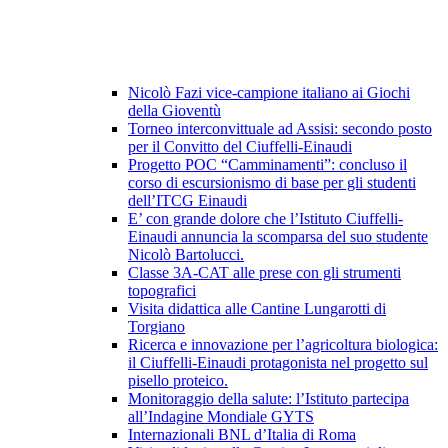
Nicolò Fazi vice-campione italiano ai Giochi
della Gioventù
Torneo interconvittuale ad Assisi: secondo posto
per il Convitto del Ciuffelli-Einaudi
Progetto POC “Camminamenti”: concluso il
corso di escursionismo di base per gli studenti
dell’ITCG Einaudi
E’ con grande dolore che l’Istituto Ciuffelli-
Einaudi annuncia la scomparsa del suo studente
Nicolò Bartolucci.
Classe 3A-CAT alle prese con gli strumenti
topografici
Visita didattica alle Cantine Lungarotti di
Torgiano
Ricerca e innovazione per l’agricoltura biologica:
il Ciuffelli-Einaudi protagonista nel progetto sul
pisello proteico.
Monitoraggio della salute: l’Istituto partecipa
all’Indagine Mondiale GYTS
Internazionali BNL d’Italia di Roma