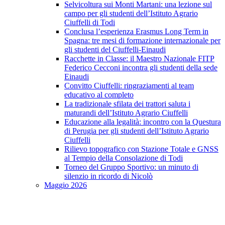
Selvicoltura sui Monti Martani: una lezione sul
campo per gli studenti dell’Istituto Agrario
Ciuffelli di Todi
Conclusa l’esperienza Erasmus Long Term in
Spagna: tre mesi di formazione internazionale per
gli studenti del Ciuffelli-Einaudi
Racchette in Classe: il Maestro Nazionale FITP
Federico Cecconi incontra gli studenti della sede
Einaudi
Convitto Ciuffelli: ringraziamenti al team
educativo al completo
La tradizionale sfilata dei trattori saluta i
maturandi dell’Istituto Agrario Ciuffelli
Educazione alla legalità: incontro con la Questura
di Perugia per gli studenti dell’Istituto Agrario
Ciuffelli
Rilievo topografico con Stazione Totale e GNSS
al Tempio della Consolazione di Todi
Torneo del Gruppo Sportivo: un minuto di
silenzio in ricordo di Nicolò
Maggio 2026