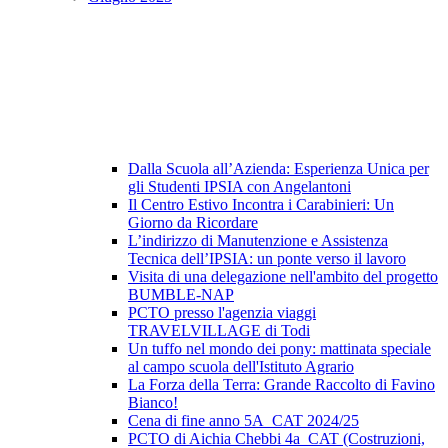
Dalla Scuola all’Azienda: Esperienza Unica per
gli Studenti IPSIA con Angelantoni
Il Centro Estivo Incontra i Carabinieri: Un
Giorno da Ricordare
L’indirizzo di Manutenzione e Assistenza
Tecnica dell’IPSIA: un ponte verso il lavoro
Visita di una delegazione nell'ambito del progetto
BUMBLE-NAP
PCTO presso l'agenzia viaggi
TRAVELVILLAGE di Todi
Un tuffo nel mondo dei pony: mattinata speciale
al campo scuola dell'Istituto Agrario
La Forza della Terra: Grande Raccolto di Favino
Bianco!
Cena di fine anno 5A_CAT 2024/25
PCTO di Aichia Chebbi 4a_CAT (Costruzioni,