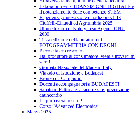
Attraverso le mani, il futuro della viticoltura
Laboratori per la TRANSIZIONE DIGITALE e
il potenziamento delle competenze STEM
Esperienza, innovazione e tradizione: l'IIS
Ciuffelli-Einaudi ad Agriumbria 2025
Ultime lezioni di Kateryna su Agenda ONU
2030
Terza edizione del laboratorio di
FOTOGRAMMETRIA CON DRONI
Piccole talee crescono!
Dal produttore al consumatore: vieni a trovarci in
serra!
Giornata Nazionale del Made in Italy
Viaggio di Istruzione a Budapest
Bronzo da Campioni!
Docenti accompagnatori a BUDAPEST!
Sabato in Fattoria e la sicurezza e prevenzione
antincendio
La primavera in serra!
Corso “Advanced Electronics”
Marzo 2025