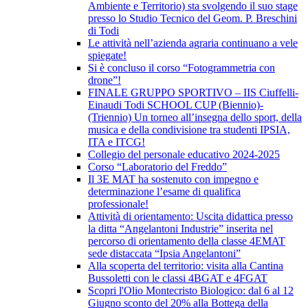
Ambiente e Territorio) sta svolgendo il suo stage
presso lo Studio Tecnico del Geom. P. Breschini
di Todi
Le attività nell’azienda agraria continuano a vele
spiegate!
Si è concluso il corso “Fotogrammetria con
drone”!
FINALE GRUPPO SPORTIVO – IIS Ciuffelli-
Einaudi Todi SCHOOL CUP (Biennio)-
(Triennio) Un torneo all’insegna dello sport, della
musica e della condivisione tra studenti IPSIA,
ITA e ITCG!
Collegio del personale educativo 2024-2025
Corso “Laboratorio del Freddo”
Il 3E MAT ha sostenuto con impegno e
determinazione l’esame di qualifica
professionale!
Attività di orientamento: Uscita didattica presso
la ditta “Angelantoni Industrie” inserita nel
percorso di orientamento della classe 4EMAT
sede distaccata “Ipsia Angelantoni”
Alla scoperta del territorio: visita alla Cantina
Bussoletti con le classi 4BGAT e 4FGAT
Scopri l'Olio Montecristo Biologico: dal 6 al 12
Giugno sconto del 20% alla Bottega della