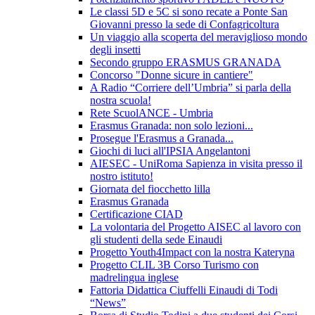
Le classi 5D e 5C si sono recate a Ponte San
Giovanni presso la sede di Confagricoltura
Un viaggio alla scoperta del meraviglioso mondo
degli insetti
Secondo gruppo ERASMUS GRANADA
Concorso "Donne sicure in cantiere"
A Radio “Corriere dell’Umbria” si parla della
nostra scuola!
Rete ScuolANCE - Umbria
Erasmus Granada: non solo lezioni...
Prosegue l'Erasmus a Granada...
Giochi di luci all'IPSIA Angelantoni
AIESEC - UniRoma Sapienza in visita presso il
nostro istituto!
Giornata del fiocchetto lilla
Erasmus Granada
Certificazione CIAD
La volontaria del Progetto AISEC al lavoro con
gli studenti della sede Einaudi
Progetto Youth4Impact con la nostra Kateryna
Progetto CLIL 3B Corso Turismo con
madrelingua inglese
Fattoria Didattica Ciuffelli Einaudi di Todi
“News”