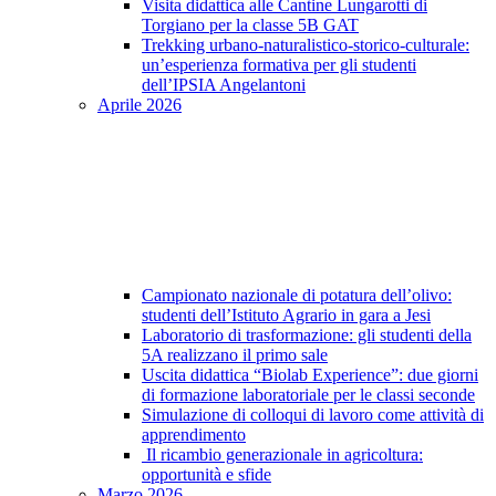
Visita didattica alle Cantine Lungarotti di
Torgiano per la classe 5B GAT
Trekking urbano-naturalistico-storico-culturale:
un’esperienza formativa per gli studenti
dell’IPSIA Angelantoni
Aprile 2026
Campionato nazionale di potatura dell’olivo:
studenti dell’Istituto Agrario in gara a Jesi
Laboratorio di trasformazione: gli studenti della
5A realizzano il primo sale
Uscita didattica “Biolab Experience”: due giorni
di formazione laboratoriale per le classi seconde
Simulazione di colloqui di lavoro come attività di
apprendimento
Il ricambio generazionale in agricoltura:
opportunità e sfide
Marzo 2026