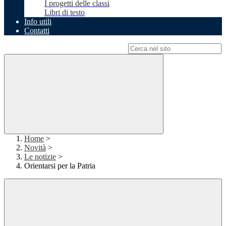
I progetti delle classi
Libri di testo
Info utili
Contatti
Campo di ricerca per le pagine del sito
Home
>
Novità
>
Le notizie
>
Orientarsi per la Patria