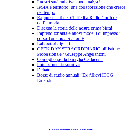
I nostri studenti diventano analyst!
IPSIA e territorio: una collaborazione che cresce
nel tempo
Rappresentati del Ciuffelli a Radio Corriere
dell’Umbria
Disegna la storia della nostra prima birra!
Imprenditorialità e nuovi modelli di impresa: il
corso Turismo a Station F
Laboratori digitali
OPEN DAY STRAORDINARIO all’Istituto
Professionale “Giuseppe Angelantoni”
Cordoglio per la famiglia Carlaccini
Potenziamento sportivo
Debate
Borse di studio annuali “Ex Allievi ITCG
Einaudi”