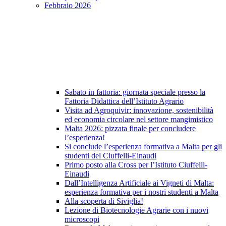
Febbraio 2026
Sabato in fattoria: giornata speciale presso la
Fattoria Didattica dell’Istituto Agrario
Visita ad Agroquivir: innovazione, sostenibilità
ed economia circolare nel settore mangimistico
Malta 2026: pizzata finale per concludere
l’esperienza!
Si conclude l’esperienza formativa a Malta per gli
studenti del Ciuffelli-Einaudi
Primo posto alla Cross per l’Istituto Ciuffelli-
Einaudi
Dall’Intelligenza Artificiale ai Vigneti di Malta:
esperienza formativa per i nostri studenti a Malta
Alla scoperta di Siviglia!
Lezione di Biotecnologie Agrarie con i nuovi
microscopi