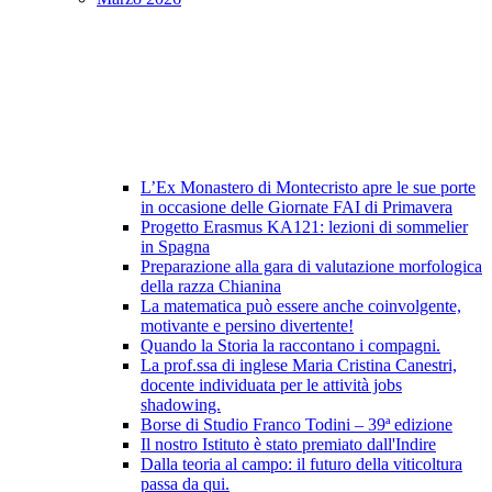
L’Ex Monastero di Montecristo apre le sue porte
in occasione delle Giornate FAI di Primavera
Progetto Erasmus KA121: lezioni di sommelier
in Spagna
Preparazione alla gara di valutazione morfologica
della razza Chianina
La matematica può essere anche coinvolgente,
motivante e persino divertente!
Quando la Storia la raccontano i compagni.
La prof.ssa di inglese Maria Cristina Canestri,
docente individuata per le attività jobs
shadowing.
Borse di Studio Franco Todini – 39ª edizione
Il nostro Istituto è stato premiato dall'Indire
Dalla teoria al campo: il futuro della viticoltura
passa da qui.