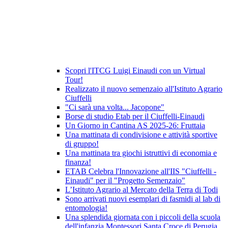
Scopri l'ITCG Luigi Einaudi con un Virtual
Tour!
Realizzato il nuovo semenzaio all'Istituto Agrario
Ciuffelli
"Ci sarà una volta... Jacopone"
Borse di studio Etab per il Ciuffelli-Einaudi
Un Giorno in Cantina AS 2025-26: Fruttaia
Una mattinata di condivisione e attività sportive
di gruppo!
Una mattinata tra giochi istruttivi di economia e
finanza!
ETAB Celebra l'Innovazione all'IIS "Ciuffelli -
Einaudi" per il "Progetto Semenzaio"
L’Istituto Agrario al Mercato della Terra di Todi
Sono arrivati nuovi esemplari di fasmidi al lab di
entomologia!
Una splendida giornata con i piccoli della scuola
dell'infanzia Montessori Santa Croce di Perugia