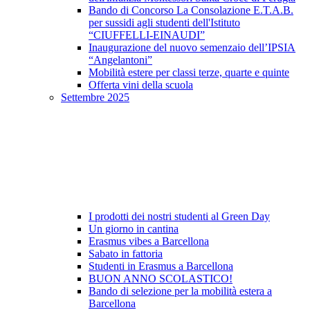
Bando di Concorso La Consolazione E.T.A.B.
per sussidi agli studenti dell'Istituto
“CIUFFELLI-EINAUDI”
Inaugurazione del nuovo semenzaio dell’IPSIA
“Angelantoni”
Mobilità estere per classi terze, quarte e quinte
Offerta vini della scuola
Settembre 2025
I prodotti dei nostri studenti al Green Day
Un giorno in cantina
Erasmus vibes a Barcellona
Sabato in fattoria
Studenti in Erasmus a Barcellona
BUON ANNO SCOLASTICO!
Bando di selezione per la mobilità estera a
Barcellona