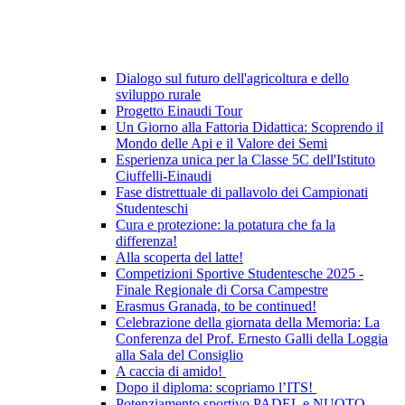
Dialogo sul futuro dell'agricoltura e dello
sviluppo rurale
Progetto Einaudi Tour
Un Giorno alla Fattoria Didattica: Scoprendo il
Mondo delle Api e il Valore dei Semi
Esperienza unica per la Classe 5C dell'Istituto
Ciuffelli-Einaudi
Fase distrettuale di pallavolo dei Campionati
Studenteschi
Cura e protezione: la potatura che fa la
differenza!
Alla scoperta del latte!
Competizioni Sportive Studentesche 2025 -
Finale Regionale di Corsa Campestre
Erasmus Granada, to be continued!
Celebrazione della giornata della Memoria: La
Conferenza del Prof. Ernesto Galli della Loggia
alla Sala del Consiglio
A caccia di amido!
Dopo il diploma: scopriamo l’ITS!
Potenziamento sportivo PADEL e NUOTO