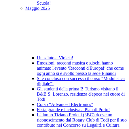
Scuola!
Maggio 2025
Un saluto a Violeta!
Emozioni, racconti musica e giochi hanno
animato l'evento ‘Racconti d'Europa!’ che come
ogni anno si è svolto presso la sede Einaudi
Si è concluso con successo il corso “Modulistica
digitale”!
Gli studenti della prima B Turismo visitano il
B&B S. Lorenzo, residenza d'epoca nel cuore di
Todi
Corso “Advanced Electronics”
Festa grande e inclusiva a Pian di Porto!
L'alunno Tiziano Proietti (3BC) riceve un
riconoscimento dal Rotary Club di Todi per il suo
contributo nel Concorso su Legalità e Cultura