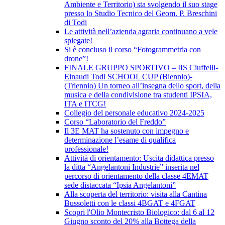
Ambiente e Territorio) sta svolgendo il suo stage
presso lo Studio Tecnico del Geom. P. Breschini
di Todi
Le attività nell’azienda agraria continuano a vele
spiegate!
Si è concluso il corso “Fotogrammetria con
drone”!
FINALE GRUPPO SPORTIVO – IIS Ciuffelli-
Einaudi Todi SCHOOL CUP (Biennio)-
(Triennio) Un torneo all’insegna dello sport, della
musica e della condivisione tra studenti IPSIA,
ITA e ITCG!
Collegio del personale educativo 2024-2025
Corso “Laboratorio del Freddo”
Il 3E MAT ha sostenuto con impegno e
determinazione l’esame di qualifica
professionale!
Attività di orientamento: Uscita didattica presso
la ditta “Angelantoni Industrie” inserita nel
percorso di orientamento della classe 4EMAT
sede distaccata “Ipsia Angelantoni”
Alla scoperta del territorio: visita alla Cantina
Bussoletti con le classi 4BGAT e 4FGAT
Scopri l'Olio Montecristo Biologico: dal 6 al 12
Giugno sconto del 20% alla Bottega della