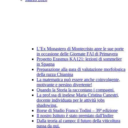
L’Ex Monastero di Montecristo apre le sue porte
in occasione delle Giornate FAI di Primavera
Progetto Erasmus KA121: lezioni di sommelier
in Spagna
Preparazione alla gara di valutazione morfologica
della razza Chianina
La matematica può essere anche coinvolgente,
motivante e persino divertente!
Quando la Storia la raccontano i compagni.
La prof.ssa di inglese Maria Cristina Canestri,
docente individuata per le attività jobs
shadowing.
Borse di Studio Franco Todini – 39ª edizione
Il nostro Istituto è stato premiato dall'Indire
Dalla teoria al campo: il futuro della viticoltura
passa da qui.