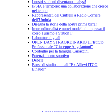
I nostri studenti diventano analyst!
IPSIA e territorio: una collaborazione che cresce
nel tempo
Rappresentati del Ciuffelli a Radio Corriere
dell’Umbria
Disegna la storia della nostra prima birra!
Imprenditorialità e nuovi modelli di impresa: il
corso Turismo a Station F
Laboratori digitali
OPEN DAY STRAORDINARIO all’Istituto
Professionale “Giuseppe Angelantoni”
Cordoglio per la famiglia Carlaccini
Potenziamento sportivo
Debate
Borse di studio annuali “Ex Allievi ITCG
Einaudi”