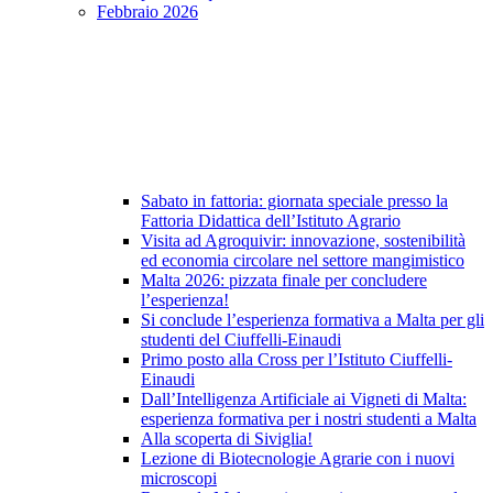
Febbraio 2026
Sabato in fattoria: giornata speciale presso la
Fattoria Didattica dell’Istituto Agrario
Visita ad Agroquivir: innovazione, sostenibilità
ed economia circolare nel settore mangimistico
Malta 2026: pizzata finale per concludere
l’esperienza!
Si conclude l’esperienza formativa a Malta per gli
studenti del Ciuffelli-Einaudi
Primo posto alla Cross per l’Istituto Ciuffelli-
Einaudi
Dall’Intelligenza Artificiale ai Vigneti di Malta:
esperienza formativa per i nostri studenti a Malta
Alla scoperta di Siviglia!
Lezione di Biotecnologie Agrarie con i nuovi
microscopi