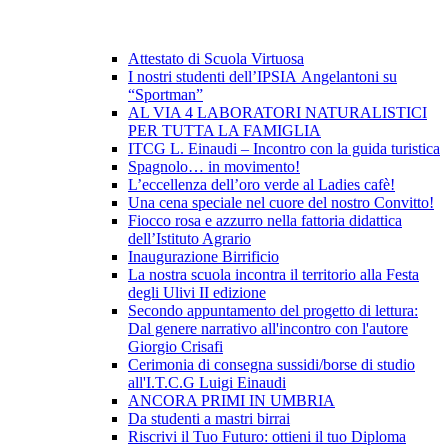
Attestato di Scuola Virtuosa
I nostri studenti dell’IPSIA Angelantoni su
“Sportman”
AL VIA 4 LABORATORI NATURALISTICI
PER TUTTA LA FAMIGLIA
ITCG L. Einaudi – Incontro con la guida turistica
Spagnolo… in movimento!
L’eccellenza dell’oro verde al Ladies cafè!
Una cena speciale nel cuore del nostro Convitto!
Fiocco rosa e azzurro nella fattoria didattica
dell’Istituto Agrario
Inaugurazione Birrificio
La nostra scuola incontra il territorio alla Festa
degli Ulivi II edizione
Secondo appuntamento del progetto di lettura:
Dal genere narrativo all'incontro con l'autore
Giorgio Crisafi
Cerimonia di consegna sussidi/borse di studio
all'I.T.C.G Luigi Einaudi
ANCORA PRIMI IN UMBRIA
Da studenti a mastri birrai
Riscrivi il Tuo Futuro: ottieni il tuo Diploma