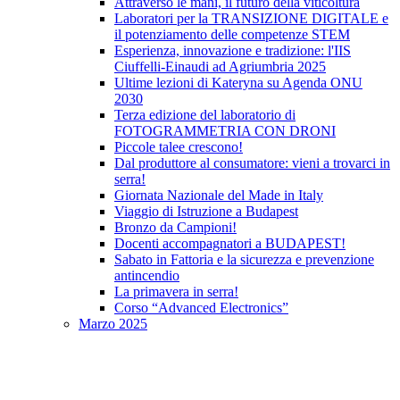
Attraverso le mani, il futuro della viticoltura
Laboratori per la TRANSIZIONE DIGITALE e
il potenziamento delle competenze STEM
Esperienza, innovazione e tradizione: l'IIS
Ciuffelli-Einaudi ad Agriumbria 2025
Ultime lezioni di Kateryna su Agenda ONU
2030
Terza edizione del laboratorio di
FOTOGRAMMETRIA CON DRONI
Piccole talee crescono!
Dal produttore al consumatore: vieni a trovarci in
serra!
Giornata Nazionale del Made in Italy
Viaggio di Istruzione a Budapest
Bronzo da Campioni!
Docenti accompagnatori a BUDAPEST!
Sabato in Fattoria e la sicurezza e prevenzione
antincendio
La primavera in serra!
Corso “Advanced Electronics”
Marzo 2025