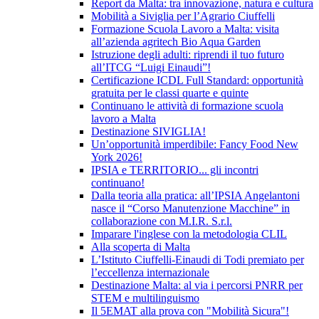
Report da Malta: tra innovazione, natura e cultura
Mobilità a Siviglia per l’Agrario Ciuffelli
Formazione Scuola Lavoro a Malta: visita
all’azienda agritech Bio Aqua Garden
Istruzione degli adulti: riprendi il tuo futuro
all’ITCG “Luigi Einaudi”!
Certificazione ICDL Full Standard: opportunità
gratuita per le classi quarte e quinte
Continuano le attività di formazione scuola
lavoro a Malta
Destinazione SIVIGLIA!
Un’opportunità imperdibile: Fancy Food New
York 2026!
IPSIA e TERRITORIO... gli incontri
continuano!
Dalla teoria alla pratica: all’IPSIA Angelantoni
nasce il “Corso Manutenzione Macchine” in
collaborazione con M.I.R. S.r.l.
Imparare l'inglese con la metodologia CLIL
Alla scoperta di Malta
L’Istituto Ciuffelli-Einaudi di Todi premiato per
l’eccellenza internazionale
Destinazione Malta: al via i percorsi PNRR per
STEM e multilinguismo
Il 5EMAT alla prova con "Mobilità Sicura"!