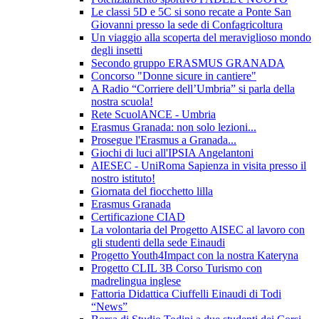
Le classi 5D e 5C si sono recate a Ponte San
Giovanni presso la sede di Confagricoltura
Un viaggio alla scoperta del meraviglioso mondo
degli insetti
Secondo gruppo ERASMUS GRANADA
Concorso "Donne sicure in cantiere"
A Radio “Corriere dell’Umbria” si parla della
nostra scuola!
Rete ScuolANCE - Umbria
Erasmus Granada: non solo lezioni...
Prosegue l'Erasmus a Granada...
Giochi di luci all'IPSIA Angelantoni
AIESEC - UniRoma Sapienza in visita presso il
nostro istituto!
Giornata del fiocchetto lilla
Erasmus Granada
Certificazione CIAD
La volontaria del Progetto AISEC al lavoro con
gli studenti della sede Einaudi
Progetto Youth4Impact con la nostra Kateryna
Progetto CLIL 3B Corso Turismo con
madrelingua inglese
Fattoria Didattica Ciuffelli Einaudi di Todi
“News”