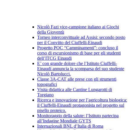
Nicolò Fazi vice-campione italiano ai Giochi
della Gioventù
Torneo interconvittuale ad Assisi: secondo posto
per il Convitto del Ciuffelli-Einaudi
Progetto POC “Camminamenti”: concluso il
corso di escursionismo di base per gli studenti
dell’ITCG Einaudi
E’ con grande dolore che l’Istituto Ciuffelli-
Einaudi annuncia la scomparsa del suo studente
Nicolò Bartolucci.
Classe 3A-CAT alle prese con gli strumenti
topografici
Visita didattica alle Cantine Lungarotti di
Torgiano
Ricerca e innovazione per l’agricoltura biologica:
il Ciuffelli-Einaudi protagonista nel progetto sul
pisello proteico.
Monitoraggio della salute: l’Istituto partecipa
all’Indagine Mondiale GYTS
Internazionali BNL d’Italia di Roma