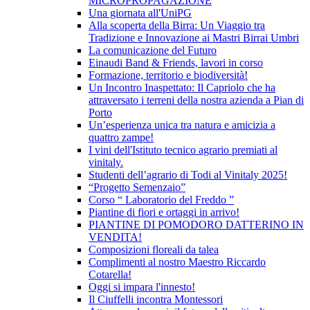
MICROPROPAGAZIONE
Una giornata all'UniPG
Alla scoperta della Birra: Un Viaggio tra
Tradizione e Innovazione ai Mastri Birrai Umbri
La comunicazione del Futuro
Einaudi Band & Friends, lavori in corso
Formazione, territorio e biodiversità!
Un Incontro Inaspettato: Il Capriolo che ha
attraversato i terreni della nostra azienda a Pian di
Porto
Un’esperienza unica tra natura e amicizia a
quattro zampe!
I vini dell'Istituto tecnico agrario premiati al
vinitaly.
Studenti dell’agrario di Todi al Vinitaly 2025!
“Progetto Semenzaio”
Corso “ Laboratorio del Freddo ”
Piantine di fiori e ortaggi in arrivo!
PIANTINE DI POMODORO DATTERINO IN
VENDITA!
Composizioni floreali da talea
Complimenti al nostro Maestro Riccardo
Cotarella!
Oggi si impara l'innesto!
Il Ciuffelli incontra Montessori