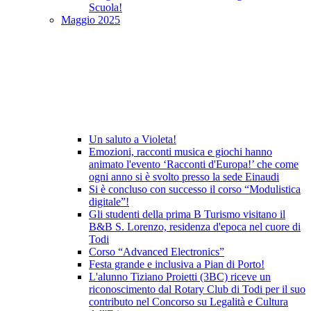
Scuola!
Maggio 2025
Un saluto a Violeta!
Emozioni, racconti musica e giochi hanno
animato l'evento ‘Racconti d'Europa!’ che come
ogni anno si è svolto presso la sede Einaudi
Si è concluso con successo il corso “Modulistica
digitale”!
Gli studenti della prima B Turismo visitano il
B&B S. Lorenzo, residenza d'epoca nel cuore di
Todi
Corso “Advanced Electronics”
Festa grande e inclusiva a Pian di Porto!
L'alunno Tiziano Proietti (3BC) riceve un
riconoscimento dal Rotary Club di Todi per il suo
contributo nel Concorso su Legalità e Cultura