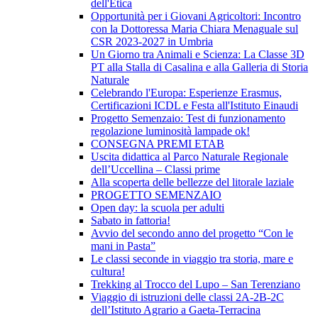
dell'Etica
Opportunità per i Giovani Agricoltori: Incontro
con la Dottoressa Maria Chiara Menaguale sul
CSR 2023-2027 in Umbria
Un Giorno tra Animali e Scienza: La Classe 3D
PT alla Stalla di Casalina e alla Galleria di Storia
Naturale
Celebrando l'Europa: Esperienze Erasmus,
Certificazioni ICDL e Festa all'Istituto Einaudi
Progetto Semenzaio: Test di funzionamento
regolazione luminosità lampade ok!
CONSEGNA PREMI ETAB
Uscita didattica al Parco Naturale Regionale
dell’Uccellina – Classi prime
Alla scoperta delle bellezze del litorale laziale
PROGETTO SEMENZAIO
Open day: la scuola per adulti
Sabato in fattoria!
Avvio del secondo anno del progetto “Con le
mani in Pasta”
Le classi seconde in viaggio tra storia, mare e
cultura!
Trekking al Trocco del Lupo – San Terenziano
Viaggio di istruzioni delle classi 2A-2B-2C
dell’Istituto Agrario a Gaeta-Terracina