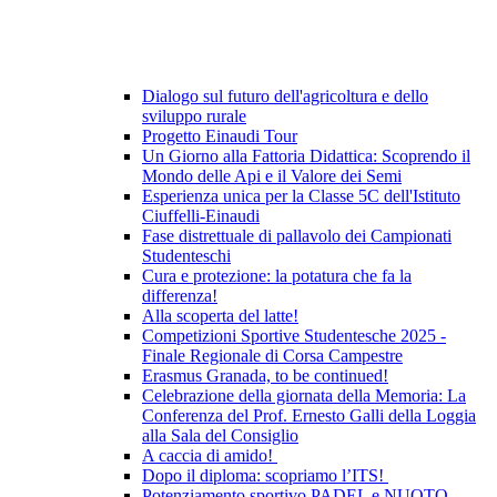
Dialogo sul futuro dell'agricoltura e dello
sviluppo rurale
Progetto Einaudi Tour
Un Giorno alla Fattoria Didattica: Scoprendo il
Mondo delle Api e il Valore dei Semi
Esperienza unica per la Classe 5C dell'Istituto
Ciuffelli-Einaudi
Fase distrettuale di pallavolo dei Campionati
Studenteschi
Cura e protezione: la potatura che fa la
differenza!
Alla scoperta del latte!
Competizioni Sportive Studentesche 2025 -
Finale Regionale di Corsa Campestre
Erasmus Granada, to be continued!
Celebrazione della giornata della Memoria: La
Conferenza del Prof. Ernesto Galli della Loggia
alla Sala del Consiglio
A caccia di amido!
Dopo il diploma: scopriamo l’ITS!
Potenziamento sportivo PADEL e NUOTO