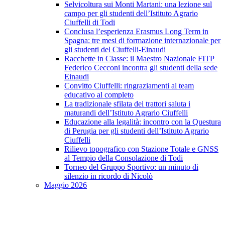
Selvicoltura sui Monti Martani: una lezione sul
campo per gli studenti dell’Istituto Agrario
Ciuffelli di Todi
Conclusa l’esperienza Erasmus Long Term in
Spagna: tre mesi di formazione internazionale per
gli studenti del Ciuffelli-Einaudi
Racchette in Classe: il Maestro Nazionale FITP
Federico Cecconi incontra gli studenti della sede
Einaudi
Convitto Ciuffelli: ringraziamenti al team
educativo al completo
La tradizionale sfilata dei trattori saluta i
maturandi dell’Istituto Agrario Ciuffelli
Educazione alla legalità: incontro con la Questura
di Perugia per gli studenti dell’Istituto Agrario
Ciuffelli
Rilievo topografico con Stazione Totale e GNSS
al Tempio della Consolazione di Todi
Torneo del Gruppo Sportivo: un minuto di
silenzio in ricordo di Nicolò
Maggio 2026