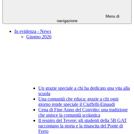
Menu di
navigazione
In evidenza - News
Giugno 2026
Un grazie speciale a chi ha dedicato una vita alla
scuola
Una comunità che educa: grazie a chi ogni
giorno rende speciale il Ciuffelli-Einaudi
Cena di Fine Anno del Convitto: una tradizione
che unisce la comunità scolastica
Il respiro del Tevere: gli studenti della 5B GAT
raccontano la storia e la rinascita del Ponte di
Ferro