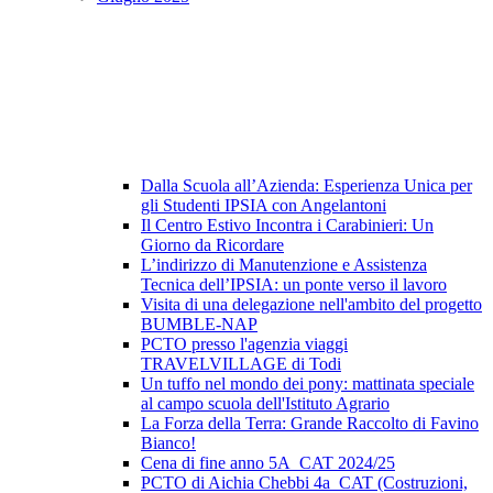
Dalla Scuola all’Azienda: Esperienza Unica per
gli Studenti IPSIA con Angelantoni
Il Centro Estivo Incontra i Carabinieri: Un
Giorno da Ricordare
L’indirizzo di Manutenzione e Assistenza
Tecnica dell’IPSIA: un ponte verso il lavoro
Visita di una delegazione nell'ambito del progetto
BUMBLE-NAP
PCTO presso l'agenzia viaggi
TRAVELVILLAGE di Todi
Un tuffo nel mondo dei pony: mattinata speciale
al campo scuola dell'Istituto Agrario
La Forza della Terra: Grande Raccolto di Favino
Bianco!
Cena di fine anno 5A_CAT 2024/25
PCTO di Aichia Chebbi 4a_CAT (Costruzioni,