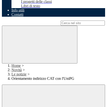
I progetti delle classi
Libri di testo
Info utili
Contatti
Campo di ricerca per le pagine del sito
Home
>
Novità
>
Le notizie
>
Orientamento indirizzo CAT con l'UniPG