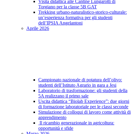
Visita didattica alle Cantine Lungarotti di
Torgiano per la classe 5B GAT
Trekking urbano-naturalistico-storico-culturale:
un’esperienza formativa per gli studenti
dell’IPSIA Angelantoni
Aprile 2026
Campionato nazionale di potatura dell’olivo:
studenti dell’Istituto Agrario in gara a Jesi
Laboratorio di trasformazione: gli studenti della
5A realizzano il primo sale
Uscita didattica “Biolab Experience”: due giorni
di formazione laboratoriale per le classi seconde
Simulazione di colloqui di lavoro come attività di
apprendimento
Il ricambio generazionale in agricoltura:
opportunità e sfide
Marzo 2026