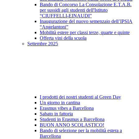
Bando di Concorso La Consolazione E.T.A.B.
per sussidi agli studenti dell'Istituto
“CIUFFELLI-EINAUDI”
Inaugurazione del nuovo semenzaio dell’IPSIA
“Angelantoni”
Mobilità estere per classi terze, quarte e quinte
Offerta vini della scuola
Settembre 2025
I prodotti dei nostri studenti al Green Day
Un giorno in cantina
Erasmus vibes a Barcellona
Sabato in fattoria
Studenti in Erasmus a Barcellona
BUON ANNO SCOLASTICO!
Bando di selezione per la mobilità estera a
Barcellona