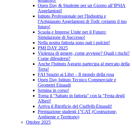
semaforo!
Open Day & Studente per un Giorno all’IPSIA
Angelantoni!
Istituto Professionale per l'Industria e
l'Artigianato Angelantoni di Todi: creiamo il tuo
futuro!
Scuola e Imprese Unite per il Futuro:
Simulazione di Successo!
Nella nostra fattoria sono nati i pulcini!
PMI DAY 2025
Violenza di genere, come avviene? Quali i rischi?
Come difendersi?
Anche l'Istituto Agrario partecipa al mercato della
Terra!
FAI Spazio ai Libri – Il mondo della rosa
Open Day Istituto Tecnico Commerciale e
Geometri Einaudi
Semina in corso!
Torna il "Sabato in fattoria" con la "Festa degli
Alberi!
Arriva il Birrificio del Ciuffelli-Einaudi!
Premiazione studenti 1°CAT (Costruzione,
Ambiente e Territorio)
Ottobre 2025