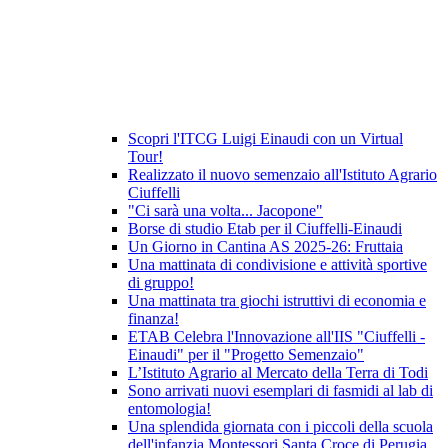
Scopri l'ITCG Luigi Einaudi con un Virtual
Tour!
Realizzato il nuovo semenzaio all'Istituto Agrario
Ciuffelli
"Ci sarà una volta... Jacopone"
Borse di studio Etab per il Ciuffelli-Einaudi
Un Giorno in Cantina AS 2025-26: Fruttaia
Una mattinata di condivisione e attività sportive
di gruppo!
Una mattinata tra giochi istruttivi di economia e
finanza!
ETAB Celebra l'Innovazione all'IIS "Ciuffelli -
Einaudi" per il "Progetto Semenzaio"
L’Istituto Agrario al Mercato della Terra di Todi
Sono arrivati nuovi esemplari di fasmidi al lab di
entomologia!
Una splendida giornata con i piccoli della scuola
dell'infanzia Montessori Santa Croce di Perugia