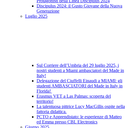
Protagonisti della Linea Discipulus 2024
Discipulus 2024: il Gusto Giovane della Nuova
Generazione
Luglio 2025
Sul Corriere dell’Umbria del 29 luglio 2025, i
nostri studenti a Miami ambasciatori del Made in
Italy!
Delegazione del Ciuffelli Einaudi a MIAMI: gli
studenti AMBASCIATORI del Made in Italy in
Florida!
Erasmus VET a Las Palmas: scoperta del
territorio!
La talentuosa pittrice Lucy MacGillis ospite nella
fattoria didattica.
PCTO e Apprendistato: le esperienze di Matteo
ed Emma presso CBL Electronics
Giugno 2025