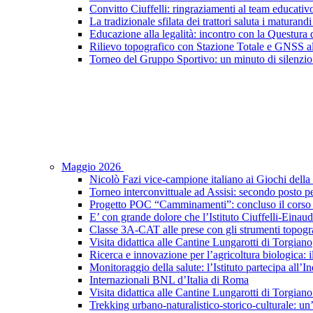
Convitto Ciuffelli: ringraziamenti al team educativ
La tradizionale sfilata dei trattori saluta i maturandi
Educazione alla legalità: incontro con la Questura di
Rilievo topografico con Stazione Totale e GNSS a
Torneo del Gruppo Sportivo: un minuto di silenzio 
Maggio 2026
Nicolò Fazi vice-campione italiano ai Giochi dell
Torneo interconvittuale ad Assisi: secondo posto pe
Progetto POC “Camminamenti”: concluso il corso d
E’ con grande dolore che l’Istituto Ciuffelli-Einau
Classe 3A-CAT alle prese con gli strumenti topogra
Visita didattica alle Cantine Lungarotti di Torgiano
Ricerca e innovazione per l’agricoltura biologica: il
Monitoraggio della salute: l’Istituto partecipa al
Internazionali BNL d’Italia di Roma
Visita didattica alle Cantine Lungarotti di Torgian
Trekking urbano-naturalistico-storico-culturale: un