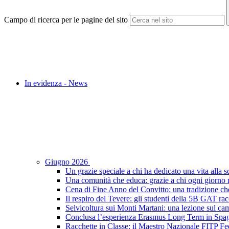
Campo di ricerca per le pagine del sito
In evidenza - News
Giugno 2026
Un grazie speciale a chi ha dedicato una vita alla s
Una comunità che educa: grazie a chi ogni giorno r
Cena di Fine Anno del Convitto: una tradizione che
Il respiro del Tevere: gli studenti della 5B GAT racc
Selvicoltura sui Monti Martani: una lezione sul camp
Conclusa l’esperienza Erasmus Long Term in Spagna:
Racchette in Classe: il Maestro Nazionale FITP Fed