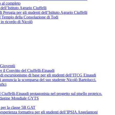
o al completo
 dell’Istituto Agrario Ciuffelli
 Perugia per gli studenti dell’Istituto Agrario Ciuffelli
l Tempio della Consolazione di Todi
in ricordo di Nicolò
a Gioventù
r il Convitto del Ciuffelli-Einaudi
i escursionismo di base per gli studenti dell’ITCG Einaudi
di annuncia la scomparsa del suo studente Nicolò Bartolucci.
fici
 Ciuffelli-Einaudi protagonista nel progetto sul pisello proteico.
l’Indagine Mondiale GYTS
o per la classe 5B GAT
’esperienza formativa per gli studenti dell’IPSIA Angelantoni