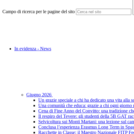
Campo di ricerca per le pagine del sito
In evidenza - News
Giugno 2026
Un grazie speciale a chi ha dedicato una vita alla s
Una comunità che educa: grazie a chi ogni giorno r
Cena di Fine Anno del Convitto: una tradizione che
Il respiro del Tevere: gli studenti della 5B GAT racc
Selvicoltura sui Monti Martani: una lezione sul camp
Conclusa l’esperienza Erasmus Long Term in Spagna:
Racchette in Classe: il Maestro Nazionale FITP Fed