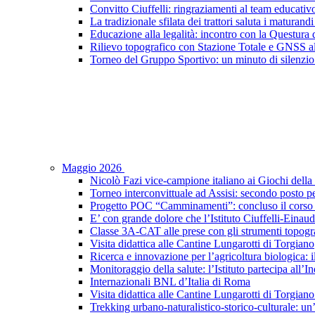
Convitto Ciuffelli: ringraziamenti al team educativ
La tradizionale sfilata dei trattori saluta i maturandi
Educazione alla legalità: incontro con la Questura di
Rilievo topografico con Stazione Totale e GNSS a
Torneo del Gruppo Sportivo: un minuto di silenzio 
Maggio 2026
Nicolò Fazi vice-campione italiano ai Giochi dell
Torneo interconvittuale ad Assisi: secondo posto pe
Progetto POC “Camminamenti”: concluso il corso d
E’ con grande dolore che l’Istituto Ciuffelli-Einau
Classe 3A-CAT alle prese con gli strumenti topogra
Visita didattica alle Cantine Lungarotti di Torgiano
Ricerca e innovazione per l’agricoltura biologica: il
Monitoraggio della salute: l’Istituto partecipa al
Internazionali BNL d’Italia di Roma
Visita didattica alle Cantine Lungarotti di Torgian
Trekking urbano-naturalistico-storico-culturale: un