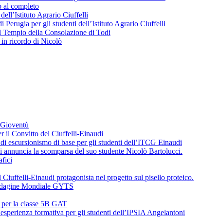
o al completo
 dell’Istituto Agrario Ciuffelli
 Perugia per gli studenti dell’Istituto Agrario Ciuffelli
l Tempio della Consolazione di Todi
in ricordo di Nicolò
a Gioventù
r il Convitto del Ciuffelli-Einaudi
i escursionismo di base per gli studenti dell’ITCG Einaudi
di annuncia la scomparsa del suo studente Nicolò Bartolucci.
fici
 Ciuffelli-Einaudi protagonista nel progetto sul pisello proteico.
l’Indagine Mondiale GYTS
o per la classe 5B GAT
’esperienza formativa per gli studenti dell’IPSIA Angelantoni