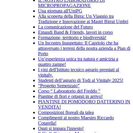
IL NOSTRO LABORATORIO DI
MICROPROPAGAZIONE
Una giornata all'UniPG
Alla scoperta della Birra: Un Viaggio tra
Tradizione e Innovazione ai Mastri Birrai Umbri
La comunicazione del Futuro
Einaudi Band & Friends, lavori in corso
Formazione, territorio e biodiversità!
Un Incontro Inaspettato: Il Capriolo che ha
attraversato i terreni della nostra azienda a Pian di
Porto
Un’esperienza unica tra natura e amicizia a
quattro zampe!
I vini dell'Istituto tecnico agrario premiati al
vinitaly.
Studenti dell’agrario di Todi al Vinitaly 2025!
“Progetto Semenzaio”
Corso “ Laboratorio del Freddo ”
Piantine di fiori e ortaggi in arrivo!
PIANTINE DI POMODORO DATTERINO IN
VENDITA!
Composizioni floreali da talea
Complimenti al nostro Maestro Riccardo
Cotarella!
Oggi si impara l'innesto!