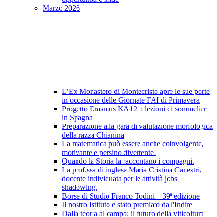
Marzo 2026
L’Ex Monastero di Montecristo apre le sue porte
in occasione delle Giornate FAI di Primavera
Progetto Erasmus KA121: lezioni di sommelier
in Spagna
Preparazione alla gara di valutazione morfologica
della razza Chianina
La matematica può essere anche coinvolgente,
motivante e persino divertente!
Quando la Storia la raccontano i compagni.
La prof.ssa di inglese Maria Cristina Canestri,
docente individuata per le attività jobs
shadowing.
Borse di Studio Franco Todini – 39ª edizione
Il nostro Istituto è stato premiato dall'Indire
Dalla teoria al campo: il futuro della viticoltura