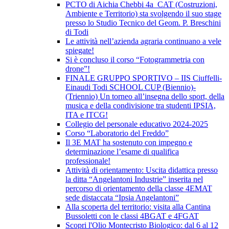
PCTO di Aichia Chebbi 4a_CAT (Costruzioni,
Ambiente e Territorio) sta svolgendo il suo stage
presso lo Studio Tecnico del Geom. P. Breschini
di Todi
Le attività nell’azienda agraria continuano a vele
spiegate!
Si è concluso il corso “Fotogrammetria con
drone”!
FINALE GRUPPO SPORTIVO – IIS Ciuffelli-
Einaudi Todi SCHOOL CUP (Biennio)-
(Triennio) Un torneo all’insegna dello sport, della
musica e della condivisione tra studenti IPSIA,
ITA e ITCG!
Collegio del personale educativo 2024-2025
Corso “Laboratorio del Freddo”
Il 3E MAT ha sostenuto con impegno e
determinazione l’esame di qualifica
professionale!
Attività di orientamento: Uscita didattica presso
la ditta “Angelantoni Industrie” inserita nel
percorso di orientamento della classe 4EMAT
sede distaccata “Ipsia Angelantoni”
Alla scoperta del territorio: visita alla Cantina
Bussoletti con le classi 4BGAT e 4FGAT
Scopri l'Olio Montecristo Biologico: dal 6 al 12