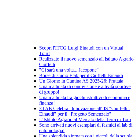
Scopri l'ITCG Luigi Einaudi con un Virtual
Tour!
Realizzato il nuovo semenzaio all'Istituto Agrario
Ciuffelli
"Ci sarà una volta... Jacopone"
Borse di studio Etab per il Ciuffelli-Einaudi
Un Giorno in Cantina AS 2025-26: Fruttaia
Una mattinata di condivisione e attività sportive
di gruppo!
Una mattinata tra giochi istruttivi di economia e
finanza!
ETAB Celebra l'Innovazione all'IIS "Ciuffelli -
Einaudi" per il "Progetto Semenzaio"
L’Istituto Agrario al Mercato della Terra di Todi
Sono arrivati nuovi esemplari di fasmidi al lab di
entomologia!
Una splendida giornata con i piccoli della scuola