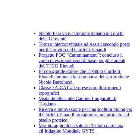
Nicolò Fazi vice-campione italiano ai Giochi
della Gioventù
Torneo interconvittuale ad Assisi: secondo posto
per il Convitto del Ciuffelli-Einaudi
Progetto POC “Camminamenti”: concluso il
corso di escursionismo di base per gli studenti
dell’ITCG Einaudi
E’ con grande dolore che l’Istituto Ciuffelli-
Einaudi annuncia la scomparsa del suo studente
Nicolò Bartolucci.
Classe 3A-CAT alle prese con gli strumenti
topografici
Visita didattica alle Cantine Lungarotti di
Torgiano
Ricerca e innovazione per l’agricoltura biologica:
il Ciuffelli-Einaudi protagonista nel progetto sul
pisello proteico.
Monitoraggio della salute: l’Istituto partecipa
all’Indagine Mondiale GYTS