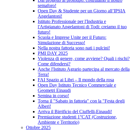
Dal progetto al prototipo: costruiamo il nostro
semaforo!
Open Day & Studente per un Giorno all’IPSIA
Angelantoni!
Istituto Professionale per l'Industria e
l'Artigianato Angelantoni di Todi: creiamo il tuo
futuro!
Scuola e Imprese Unite per il Futuro:
Simulazione di Successo!
Nella nostra fattoria sono nati i pulcini!
PMI DAY 2025
Violenza di genere, come avviene? Quali i rischi?
Come difendersi?
Anche l'Istituto Agrario partecipa al mercato della
Terra!
FAI Spazio ai Libri – Il mondo della rosa
Open Day Istituto Tecnico Commerciale e
Geometri Einaudi
Semina in corso!
Torna il "Sabato in fattoria" con la "Festa degli
Alberi!
Arriva il Birrificio del Ciuffelli-Einaudi!
Premiazione studenti 1°CAT (Costruzione,
Ambiente e Territorio)
Ottobre 2025