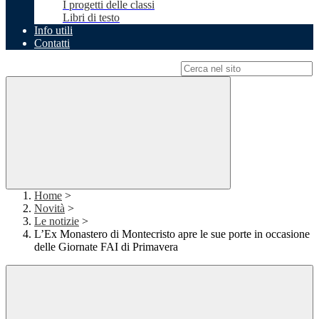
I progetti delle classi
Libri di testo
Info utili
Contatti
Campo di ricerca per le pagine del sito
Home
>
Novità
>
Le notizie
>
L’Ex Monastero di Montecristo apre le sue porte in occasione
delle Giornate FAI di Primavera