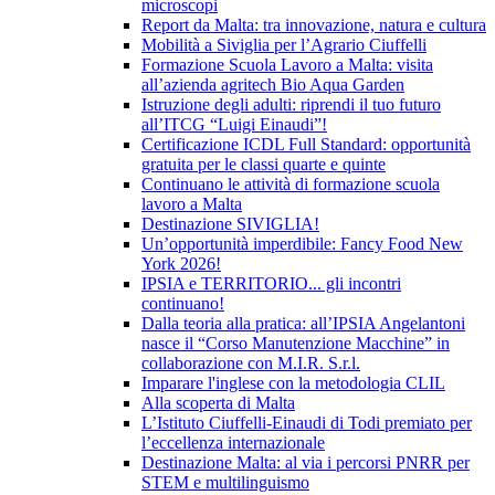
microscopi
Report da Malta: tra innovazione, natura e cultura
Mobilità a Siviglia per l’Agrario Ciuffelli
Formazione Scuola Lavoro a Malta: visita
all’azienda agritech Bio Aqua Garden
Istruzione degli adulti: riprendi il tuo futuro
all’ITCG “Luigi Einaudi”!
Certificazione ICDL Full Standard: opportunità
gratuita per le classi quarte e quinte
Continuano le attività di formazione scuola
lavoro a Malta
Destinazione SIVIGLIA!
Un’opportunità imperdibile: Fancy Food New
York 2026!
IPSIA e TERRITORIO... gli incontri
continuano!
Dalla teoria alla pratica: all’IPSIA Angelantoni
nasce il “Corso Manutenzione Macchine” in
collaborazione con M.I.R. S.r.l.
Imparare l'inglese con la metodologia CLIL
Alla scoperta di Malta
L’Istituto Ciuffelli-Einaudi di Todi premiato per
l’eccellenza internazionale
Destinazione Malta: al via i percorsi PNRR per
STEM e multilinguismo