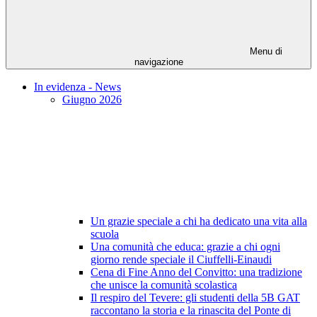
Menu di
navigazione
In evidenza - News
Giugno 2026
Un grazie speciale a chi ha dedicato una vita alla
scuola
Una comunità che educa: grazie a chi ogni
giorno rende speciale il Ciuffelli-Einaudi
Cena di Fine Anno del Convitto: una tradizione
che unisce la comunità scolastica
Il respiro del Tevere: gli studenti della 5B GAT
raccontano la storia e la rinascita del Ponte di