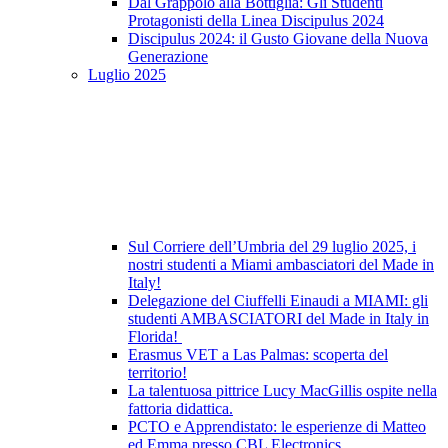
Dal Grappolo alla Bottiglia: Gli Studenti
Protagonisti della Linea Discipulus 2024
Discipulus 2024: il Gusto Giovane della Nuova
Generazione
Luglio 2025
Sul Corriere dell’Umbria del 29 luglio 2025, i
nostri studenti a Miami ambasciatori del Made in
Italy!
Delegazione del Ciuffelli Einaudi a MIAMI: gli
studenti AMBASCIATORI del Made in Italy in
Florida!
Erasmus VET a Las Palmas: scoperta del
territorio!
La talentuosa pittrice Lucy MacGillis ospite nella
fattoria didattica.
PCTO e Apprendistato: le esperienze di Matteo
ed Emma presso CBL Electronics