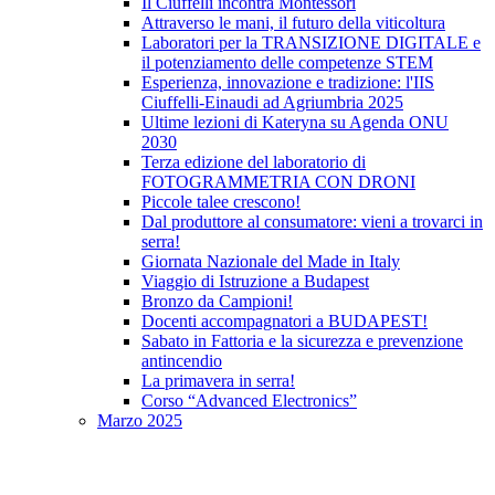
Il Ciuffelli incontra Montessori
Attraverso le mani, il futuro della viticoltura
Laboratori per la TRANSIZIONE DIGITALE e
il potenziamento delle competenze STEM
Esperienza, innovazione e tradizione: l'IIS
Ciuffelli-Einaudi ad Agriumbria 2025
Ultime lezioni di Kateryna su Agenda ONU
2030
Terza edizione del laboratorio di
FOTOGRAMMETRIA CON DRONI
Piccole talee crescono!
Dal produttore al consumatore: vieni a trovarci in
serra!
Giornata Nazionale del Made in Italy
Viaggio di Istruzione a Budapest
Bronzo da Campioni!
Docenti accompagnatori a BUDAPEST!
Sabato in Fattoria e la sicurezza e prevenzione
antincendio
La primavera in serra!
Corso “Advanced Electronics”
Marzo 2025