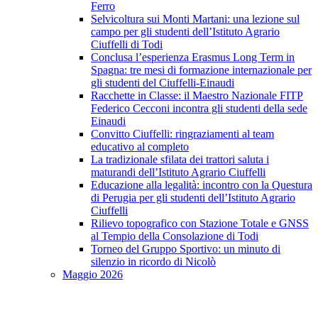
Ferro
Selvicoltura sui Monti Martani: una lezione sul
campo per gli studenti dell’Istituto Agrario
Ciuffelli di Todi
Conclusa l’esperienza Erasmus Long Term in
Spagna: tre mesi di formazione internazionale per
gli studenti del Ciuffelli-Einaudi
Racchette in Classe: il Maestro Nazionale FITP
Federico Cecconi incontra gli studenti della sede
Einaudi
Convitto Ciuffelli: ringraziamenti al team
educativo al completo
La tradizionale sfilata dei trattori saluta i
maturandi dell’Istituto Agrario Ciuffelli
Educazione alla legalità: incontro con la Questura
di Perugia per gli studenti dell’Istituto Agrario
Ciuffelli
Rilievo topografico con Stazione Totale e GNSS
al Tempio della Consolazione di Todi
Torneo del Gruppo Sportivo: un minuto di
silenzio in ricordo di Nicolò
Maggio 2026