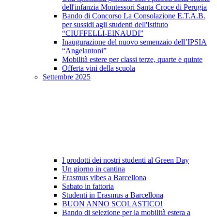
dell'infanzia Montessori Santa Croce di Perugia
Bando di Concorso La Consolazione E.T.A.B.
per sussidi agli studenti dell'Istituto
“CIUFFELLI-EINAUDI”
Inaugurazione del nuovo semenzaio dell’IPSIA
“Angelantoni”
Mobilità estere per classi terze, quarte e quinte
Offerta vini della scuola
Settembre 2025
I prodotti dei nostri studenti al Green Day
Un giorno in cantina
Erasmus vibes a Barcellona
Sabato in fattoria
Studenti in Erasmus a Barcellona
BUON ANNO SCOLASTICO!
Bando di selezione per la mobilità estera a