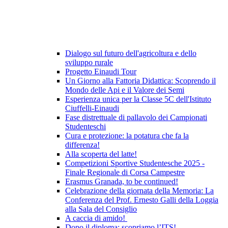
Dialogo sul futuro dell'agricoltura e dello
sviluppo rurale
Progetto Einaudi Tour
Un Giorno alla Fattoria Didattica: Scoprendo il
Mondo delle Api e il Valore dei Semi
Esperienza unica per la Classe 5C dell'Istituto
Ciuffelli-Einaudi
Fase distrettuale di pallavolo dei Campionati
Studenteschi
Cura e protezione: la potatura che fa la
differenza!
Alla scoperta del latte!
Competizioni Sportive Studentesche 2025 -
Finale Regionale di Corsa Campestre
Erasmus Granada, to be continued!
Celebrazione della giornata della Memoria: La
Conferenza del Prof. Ernesto Galli della Loggia
alla Sala del Consiglio
A caccia di amido!
Dopo il diploma: scopriamo l’ITS!