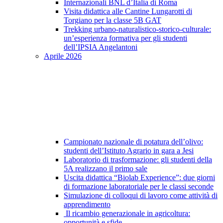
Internazionali BNL d’Italia di Roma
Visita didattica alle Cantine Lungarotti di
Torgiano per la classe 5B GAT
Trekking urbano-naturalistico-storico-culturale:
un’esperienza formativa per gli studenti
dell’IPSIA Angelantoni
Aprile 2026
Campionato nazionale di potatura dell’olivo:
studenti dell’Istituto Agrario in gara a Jesi
Laboratorio di trasformazione: gli studenti della
5A realizzano il primo sale
Uscita didattica “Biolab Experience”: due giorni
di formazione laboratoriale per le classi seconde
Simulazione di colloqui di lavoro come attività di
apprendimento
Il ricambio generazionale in agricoltura:
opportunità e sfide