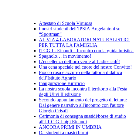
Attestato di Scuola Virtuosa
I nostri studenti dell’IPSIA Angelantoni su
“Sportman”
AL VIA 4 LABORATORI NATURALISTICI
PER TUTTA LA FAMIGLIA
ITCG L. Einaudi – Incontro con la guida turistica
Spagnolo… in movimento!
L’eccellenza dell’oro verde al Ladies cafè!
Una cena speciale nel cuore del nostro Convitto!
Fiocco rosa e azzurro nella fattoria didattica
dell’Istituto Agrario
Inaugurazione Birrificio
La nostra scuola incontra il territorio alla Festa
degli Ulivi II edizione
Secondo appuntamento del progetto di lettura:
Dal genere narrativo all'incontro con l'autore
Giorgio Crisafi
Cerimonia di consegna sussidi/borse di studio
all'I.T.C.G Luigi Einaudi
ANCORA PRIMI IN UMBRIA
Da studenti a mastri birrai