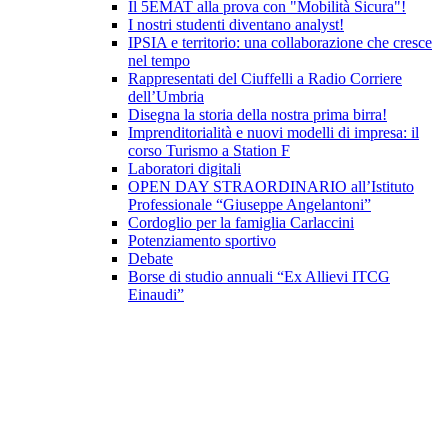
Il 5EMAT alla prova con "Mobilità Sicura"!
I nostri studenti diventano analyst!
IPSIA e territorio: una collaborazione che cresce
nel tempo
Rappresentati del Ciuffelli a Radio Corriere
dell’Umbria
Disegna la storia della nostra prima birra!
Imprenditorialità e nuovi modelli di impresa: il
corso Turismo a Station F
Laboratori digitali
OPEN DAY STRAORDINARIO all’Istituto
Professionale “Giuseppe Angelantoni”
Cordoglio per la famiglia Carlaccini
Potenziamento sportivo
Debate
Borse di studio annuali “Ex Allievi ITCG
Einaudi”