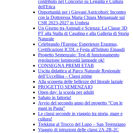
contributo nel Concorso su Legalità e Cultura
dell'Etica
Opportunità per i Giovani Agricoltori: Incontro
con la Dottoressa Maria Chiara Menaguale sul
CSR 2023-2027 in Umbria
Un Giorno tra Animali e Scienza: La Classe 3D
PT alla Stalla di Casalina e alla Galleria di Storia
Naturale
Celebrando l'Europa: Esperienze Erasmus,
Certificazioni ICDL e Festa all'Istituto Einaudi
Progetto Semenzaio: Test di funzionamento
regolazione luminosità lampade ok!
CONSEGNA PREMI ETAB
Uscita didattica al Parco Naturale Regionale
dell’Uccellina – Classi prime
Alla scoperta delle bellezze del litorale laziale
PROGETTO SEMENZAIO
Open day: la scuola per adulti
Sabato in fattoria!
Avvio del secondo anno del progetto “Con le
mani in Pasta”
Le classi seconde in viaggio tra storia, mare e
cultura!
Trekking al Trocco del Lupo – San Terenziano
Viaggio di istruzioni delle classi 2A-2B-2C