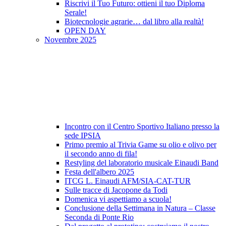
Riscrivi il Tuo Futuro: ottieni il tuo Diploma
Serale!
Biotecnologie agrarie… dal libro alla realtà!
OPEN DAY
Novembre 2025
Incontro con il Centro Sportivo Italiano presso la
sede IPSIA
Primo premio al Trivia Game su olio e olivo per
il secondo anno di fila!
Restyling del laboratorio musicale Einaudi Band
Festa dell'albero 2025
ITCG L. Einaudi AFM/SIA-CAT-TUR
Sulle tracce di Jacopone da Todi
Domenica vi aspettiamo a scuola!
Conclusione della Settimana in Natura – Classe
Seconda di Ponte Rio