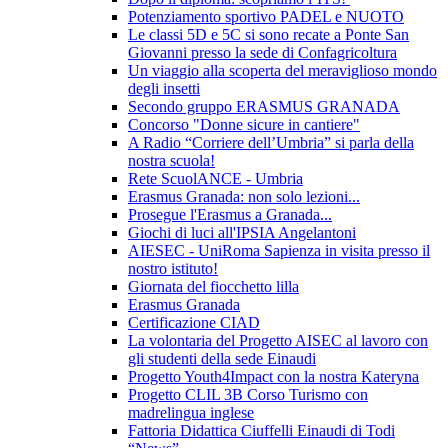
Potenziamento sportivo PADEL e NUOTO
Le classi 5D e 5C si sono recate a Ponte San
Giovanni presso la sede di Confagricoltura
Un viaggio alla scoperta del meraviglioso mondo
degli insetti
Secondo gruppo ERASMUS GRANADA
Concorso "Donne sicure in cantiere"
A Radio “Corriere dell’Umbria” si parla della
nostra scuola!
Rete ScuolANCE - Umbria
Erasmus Granada: non solo lezioni...
Prosegue l'Erasmus a Granada...
Giochi di luci all'IPSIA Angelantoni
AIESEC - UniRoma Sapienza in visita presso il
nostro istituto!
Giornata del fiocchetto lilla
Erasmus Granada
Certificazione CIAD
La volontaria del Progetto AISEC al lavoro con
gli studenti della sede Einaudi
Progetto Youth4Impact con la nostra Kateryna
Progetto CLIL 3B Corso Turismo con
madrelingua inglese
Fattoria Didattica Ciuffelli Einaudi di Todi