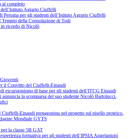
o al completo
 dell’Istituto Agrario Ciuffelli
 Perugia per gli studenti dell’Istituto Agrario Ciuffelli
l Tempio della Consolazione di Todi
in ricordo di Nicolò
a Gioventù
r il Convitto del Ciuffelli-Einaudi
i escursionismo di base per gli studenti dell’ITCG Einaudi
di annuncia la scomparsa del suo studente Nicolò Bartolucci.
fici
 Ciuffelli-Einaudi protagonista nel progetto sul pisello proteico.
l’Indagine Mondiale GYTS
o per la classe 5B GAT
’esperienza formativa per gli studenti dell’IPSIA Angelantoni