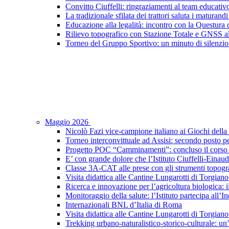
Convitto Ciuffelli: ringraziamenti al team educativ
La tradizionale sfilata dei trattori saluta i maturandi
Educazione alla legalità: incontro con la Questura di
Rilievo topografico con Stazione Totale e GNSS a
Torneo del Gruppo Sportivo: un minuto di silenzio 
Maggio 2026
Nicolò Fazi vice-campione italiano ai Giochi dell
Torneo interconvittuale ad Assisi: secondo posto pe
Progetto POC “Camminamenti”: concluso il corso d
E’ con grande dolore che l’Istituto Ciuffelli-Einau
Classe 3A-CAT alle prese con gli strumenti topogra
Visita didattica alle Cantine Lungarotti di Torgiano
Ricerca e innovazione per l’agricoltura biologica: il
Monitoraggio della salute: l’Istituto partecipa al
Internazionali BNL d’Italia di Roma
Visita didattica alle Cantine Lungarotti di Torgian
Trekking urbano-naturalistico-storico-culturale: un