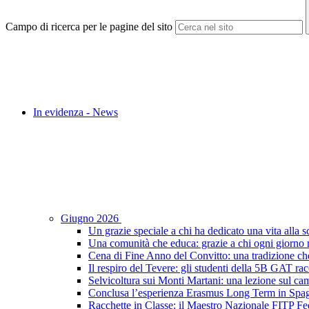
Campo di ricerca per le pagine del sito
In evidenza - News
Giugno 2026
Un grazie speciale a chi ha dedicato una vita alla s
Una comunità che educa: grazie a chi ogni giorno r
Cena di Fine Anno del Convitto: una tradizione che
Il respiro del Tevere: gli studenti della 5B GAT racc
Selvicoltura sui Monti Martani: una lezione sul camp
Conclusa l’esperienza Erasmus Long Term in Spagna:
Racchette in Classe: il Maestro Nazionale FITP Fed