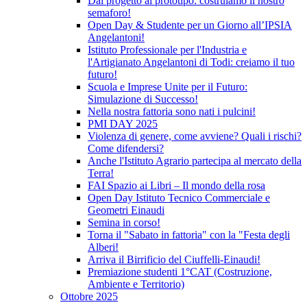
Dal progetto al prototipo: costruiamo il nostro
semaforo!
Open Day & Studente per un Giorno all’IPSIA
Angelantoni!
Istituto Professionale per l'Industria e
l'Artigianato Angelantoni di Todi: creiamo il tuo
futuro!
Scuola e Imprese Unite per il Futuro:
Simulazione di Successo!
Nella nostra fattoria sono nati i pulcini!
PMI DAY 2025
Violenza di genere, come avviene? Quali i rischi?
Come difendersi?
Anche l'Istituto Agrario partecipa al mercato della
Terra!
FAI Spazio ai Libri – Il mondo della rosa
Open Day Istituto Tecnico Commerciale e
Geometri Einaudi
Semina in corso!
Torna il "Sabato in fattoria" con la "Festa degli
Alberi!
Arriva il Birrificio del Ciuffelli-Einaudi!
Premiazione studenti 1°CAT (Costruzione,
Ambiente e Territorio)
Ottobre 2025