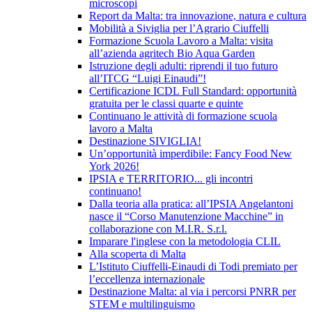
microscopi
Report da Malta: tra innovazione, natura e cultura
Mobilità a Siviglia per l’Agrario Ciuffelli
Formazione Scuola Lavoro a Malta: visita
all’azienda agritech Bio Aqua Garden
Istruzione degli adulti: riprendi il tuo futuro
all’ITCG “Luigi Einaudi”!
Certificazione ICDL Full Standard: opportunità
gratuita per le classi quarte e quinte
Continuano le attività di formazione scuola
lavoro a Malta
Destinazione SIVIGLIA!
Un’opportunità imperdibile: Fancy Food New
York 2026!
IPSIA e TERRITORIO... gli incontri
continuano!
Dalla teoria alla pratica: all’IPSIA Angelantoni
nasce il “Corso Manutenzione Macchine” in
collaborazione con M.I.R. S.r.l.
Imparare l'inglese con la metodologia CLIL
Alla scoperta di Malta
L’Istituto Ciuffelli-Einaudi di Todi premiato per
l’eccellenza internazionale
Destinazione Malta: al via i percorsi PNRR per
STEM e multilinguismo