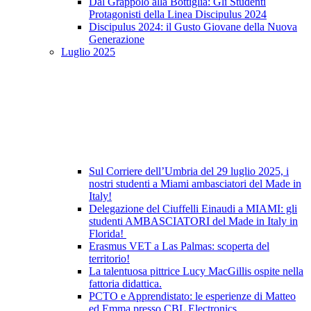
Dal Grappolo alla Bottiglia: Gli Studenti
Protagonisti della Linea Discipulus 2024
Discipulus 2024: il Gusto Giovane della Nuova
Generazione
Luglio 2025
Sul Corriere dell’Umbria del 29 luglio 2025, i
nostri studenti a Miami ambasciatori del Made in
Italy!
Delegazione del Ciuffelli Einaudi a MIAMI: gli
studenti AMBASCIATORI del Made in Italy in
Florida!
Erasmus VET a Las Palmas: scoperta del
territorio!
La talentuosa pittrice Lucy MacGillis ospite nella
fattoria didattica.
PCTO e Apprendistato: le esperienze di Matteo
ed Emma presso CBL Electronics