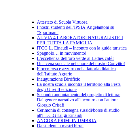
Attestato di Scuola Virtuosa
I nostri studenti dell’IPSIA Angelantoni su
“Sportman”
AL VIA 4 LABORATORI NATURALISTICI
PER TUTTA LA FAMIGLIA
ITCG L. Einaudi – Incontro con la guida turistica
Spagnolo… in movimento!
L’eccellenza dell’oro verde al Ladies cafè!
Una cena speciale nel cuore del nostro Convitto!
Fiocco rosa e azzurro nella fattoria didattica
dell’Istituto Agrario
Inaugurazione Birrificio
La nostra scuola incontra il territorio alla Festa
degli Ulivi II edizione
Secondo appuntamento del progetto di lettura:
Dal genere narrativo all'incontro con l'autore
Giorgio Crisafi
Cerimonia di consegna sussidi/borse di studio
all'I.T.C.G Luigi Einaudi
ANCORA PRIMI IN UMBRIA
Da studenti a mastri birrai