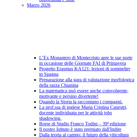
Marzo 2026
L’Ex Monastero di Montecristo apre le sue porte
in occasione delle Giornate FAI di Primavera
Progetto Erasmus KA121: lezioni di sommelier
in Spagna
Preparazione alla gara di valutazione morfologica
della razza Chianina
La matematica può essere anche coinvolgente,
motivante e persino divertente!
Quando la Storia la raccontano i compagni.
La prof.ssa di inglese Maria Cristina Canestri,
docente individuata per le attività jobs
shadowing.
Borse di Studio Franco Todini – 39ª edizione
Il nostro Istituto è stato premiato dall'Indire
Dalla teoria al campo: il futuro della viticoltura