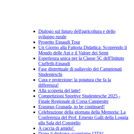
Dialogo sul futuro dell'agricoltura e dello
sviluppo rurale
Progetto Einaudi Tour
Un Giorno alla Fattoria Didattica: Scoprendo il
Mondo delle Api e il Valore dei Semi
Esperienza unica per la Classe 5C dell'Istituto
Ciuffelli-Einaudi
Fase distrettuale di pallavolo dei Campionati
Studenteschi
Cura e protezione: la potatura che fa la
differenza!
Alla scoperta del latte!
Competizioni Sportive Studentesche 2025 -
Finale Regionale di Corsa Campestre
Erasmus Granada, to be continued!
Celebrazione della giornata della Memoria: La
Conferenza del Prof. Ernesto Galli della Loggia
alla Sala del Consiglio
A caccia di amido!
Dopo il diploma: scopriamo l’ITS!