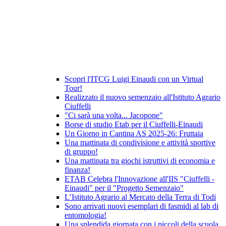
Scopri l'ITCG Luigi Einaudi con un Virtual
Tour!
Realizzato il nuovo semenzaio all'Istituto Agrario
Ciuffelli
"Ci sarà una volta... Jacopone"
Borse di studio Etab per il Ciuffelli-Einaudi
Un Giorno in Cantina AS 2025-26: Fruttaia
Una mattinata di condivisione e attività sportive
di gruppo!
Una mattinata tra giochi istruttivi di economia e
finanza!
ETAB Celebra l'Innovazione all'IIS "Ciuffelli -
Einaudi" per il "Progetto Semenzaio"
L’Istituto Agrario al Mercato della Terra di Todi
Sono arrivati nuovi esemplari di fasmidi al lab di
entomologia!
Una splendida giornata con i piccoli della scuola