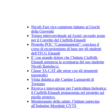
Nicolò Fazi vice-campione italiano ai Giochi
della Gioventù
Torneo interconvittuale ad Assisi: secondo posto
per il Convitto del Ciuffelli-Einaudi
Progetto POC “Camminamenti”: concluso il
corso di escursionismo di base per gli studenti
dell’ITCG Einaudi
E’ con grande dolore che l’Istituto Ciuffelli-
Einaudi annuncia la scomparsa del suo studente
Nicolò Bartolucci.
Classe 3A-CAT alle prese con gli strumenti
topografici
Visita didattica alle Cantine Lungarotti di
Torgiano
Ricerca e innovazione per l’agricoltura biologica:
il Ciuffelli-Einaudi protagonista nel progetto sul
pisello proteico.
Monitoraggio della salute: l’Istituto partecipa
all’Indagine Mondiale GYTS