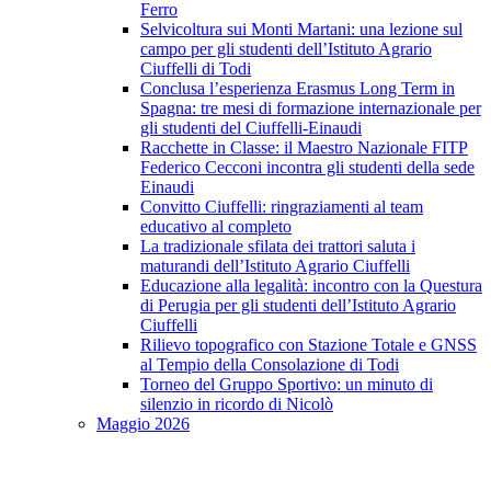
Ferro
Selvicoltura sui Monti Martani: una lezione sul
campo per gli studenti dell’Istituto Agrario
Ciuffelli di Todi
Conclusa l’esperienza Erasmus Long Term in
Spagna: tre mesi di formazione internazionale per
gli studenti del Ciuffelli-Einaudi
Racchette in Classe: il Maestro Nazionale FITP
Federico Cecconi incontra gli studenti della sede
Einaudi
Convitto Ciuffelli: ringraziamenti al team
educativo al completo
La tradizionale sfilata dei trattori saluta i
maturandi dell’Istituto Agrario Ciuffelli
Educazione alla legalità: incontro con la Questura
di Perugia per gli studenti dell’Istituto Agrario
Ciuffelli
Rilievo topografico con Stazione Totale e GNSS
al Tempio della Consolazione di Todi
Torneo del Gruppo Sportivo: un minuto di
silenzio in ricordo di Nicolò
Maggio 2026