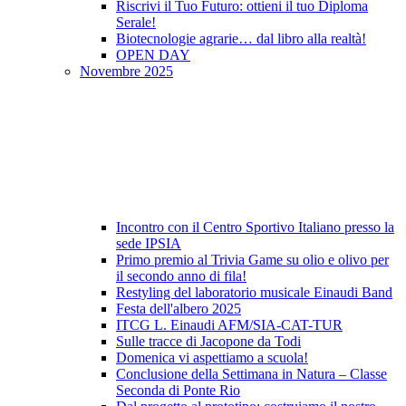
Riscrivi il Tuo Futuro: ottieni il tuo Diploma
Serale!
Biotecnologie agrarie… dal libro alla realtà!
OPEN DAY
Novembre 2025
Incontro con il Centro Sportivo Italiano presso la
sede IPSIA
Primo premio al Trivia Game su olio e olivo per
il secondo anno di fila!
Restyling del laboratorio musicale Einaudi Band
Festa dell'albero 2025
ITCG L. Einaudi AFM/SIA-CAT-TUR
Sulle tracce di Jacopone da Todi
Domenica vi aspettiamo a scuola!
Conclusione della Settimana in Natura – Classe
Seconda di Ponte Rio