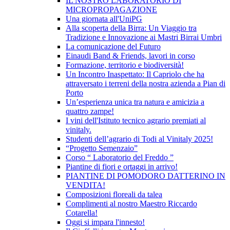
IL NOSTRO LABORATORIO DI
MICROPROPAGAZIONE
Una giornata all'UniPG
Alla scoperta della Birra: Un Viaggio tra
Tradizione e Innovazione ai Mastri Birrai Umbri
La comunicazione del Futuro
Einaudi Band & Friends, lavori in corso
Formazione, territorio e biodiversità!
Un Incontro Inaspettato: Il Capriolo che ha
attraversato i terreni della nostra azienda a Pian di
Porto
Un’esperienza unica tra natura e amicizia a
quattro zampe!
I vini dell'Istituto tecnico agrario premiati al
vinitaly.
Studenti dell’agrario di Todi al Vinitaly 2025!
“Progetto Semenzaio”
Corso “ Laboratorio del Freddo ”
Piantine di fiori e ortaggi in arrivo!
PIANTINE DI POMODORO DATTERINO IN
VENDITA!
Composizioni floreali da talea
Complimenti al nostro Maestro Riccardo
Cotarella!
Oggi si impara l'innesto!