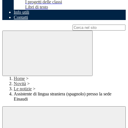
I progetti delle classi
Libri di testo
Info utili
Contatti
Campo di ricerca per le pagine del sito
Home
>
Novità
>
Le notizie
>
Assistente di lingua straniera (spagnolo) presso la sede
Einaudi