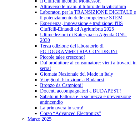
Il Ciuffelli incontra Montessori
Attraverso le mani, il futuro della viticoltura
Laboratori per la TRANSIZIONE DIGITALE e
il potenziamento delle competenze STEM
Esperienza, innovazione e tradizione: l'IIS
Ciuffelli-Einaudi ad Agriumbria 2025
Ultime lezioni di Kateryna su Agenda ONU
2030
Terza edizione del laboratorio di
FOTOGRAMMETRIA CON DRONI
Piccole talee crescono!
Dal produttore al consumatore: vieni a trovarci in
serra!
Giornata Nazionale del Made in Italy
Viaggio di Istruzione a Budapest
Bronzo da Campioni!
Docenti accompagnatori a BUDAPEST!
Sabato in Fattoria e la sicurezza e prevenzione
antincendio
La primavera in serra!
Corso “Advanced Electronics”
Marzo 2025