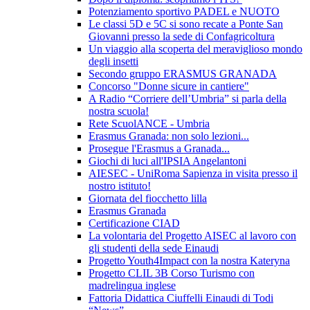
Potenziamento sportivo PADEL e NUOTO
Le classi 5D e 5C si sono recate a Ponte San
Giovanni presso la sede di Confagricoltura
Un viaggio alla scoperta del meraviglioso mondo
degli insetti
Secondo gruppo ERASMUS GRANADA
Concorso "Donne sicure in cantiere"
A Radio “Corriere dell’Umbria” si parla della
nostra scuola!
Rete ScuolANCE - Umbria
Erasmus Granada: non solo lezioni...
Prosegue l'Erasmus a Granada...
Giochi di luci all'IPSIA Angelantoni
AIESEC - UniRoma Sapienza in visita presso il
nostro istituto!
Giornata del fiocchetto lilla
Erasmus Granada
Certificazione CIAD
La volontaria del Progetto AISEC al lavoro con
gli studenti della sede Einaudi
Progetto Youth4Impact con la nostra Kateryna
Progetto CLIL 3B Corso Turismo con
madrelingua inglese
Fattoria Didattica Ciuffelli Einaudi di Todi