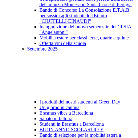
dell'infanzia Montessori Santa Croce di Perugia
Bando di Concorso La Consolazione E.T.A.B.
per sussidi agli studenti dell'Istituto
“CIUFFELLI-EINAUDI”
Inaugurazione del nuovo semenzaio dell’IPSIA
“Angelantoni”
Mobilità estere per classi terze, quarte e quinte
Offerta vini della scuola
Settembre 2025
I prodotti dei nostri studenti al Green Day
Un giorno in cantina
Erasmus vibes a Barcellona
Sabato in fattoria
Studenti in Erasmus a Barcellona
BUON ANNO SCOLASTICO!
Bando di selezione per la mobilità estera a