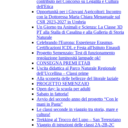
contributo nel Concorso su Legalità e Cultura
dell'Etica
Opportunità per i Giovani Agricoltori: Incontro
con la Dottoressa Maria Chiara Menaguale sul
CSR 2023-2027 in Umbria
Un Giorno tra Animali e Scienza: La Classe 3D
PT alla Stalla di Casalina e alla Galleria di Storia
Naturale
Celebrando l'Europa: Esperienze Erasmus,
Certificazioni ICDL e Festa all'Istituto Einaudi
Progetto Semenzaio: Test di funzionamento
regolazione luminosità lampade ok!
CONSEGNA PREMI ETAB
Uscita didattica al Parco Naturale Regionale
dell’Uccellina – Classi prime
Alla scoperta delle bellezze del litorale laziale
PROGETTO SEMENZAIO
Open day: la scuola per adulti
Sabato in fattoria!
Avvio del secondo anno del progetto “Con le
mani in Pasta”
Le classi seconde in viaggio tra storia, mare e
cultura!
Trekking al Trocco del Lupo – San Terenziano
Viaggio di istruzioni delle classi 2A-2B-2C