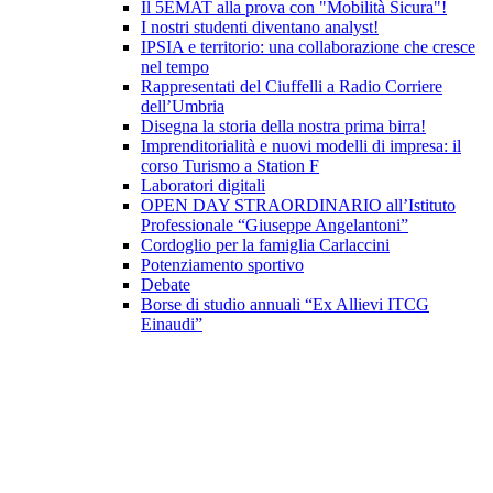
Il 5EMAT alla prova con "Mobilità Sicura"!
I nostri studenti diventano analyst!
IPSIA e territorio: una collaborazione che cresce
nel tempo
Rappresentati del Ciuffelli a Radio Corriere
dell’Umbria
Disegna la storia della nostra prima birra!
Imprenditorialità e nuovi modelli di impresa: il
corso Turismo a Station F
Laboratori digitali
OPEN DAY STRAORDINARIO all’Istituto
Professionale “Giuseppe Angelantoni”
Cordoglio per la famiglia Carlaccini
Potenziamento sportivo
Debate
Borse di studio annuali “Ex Allievi ITCG
Einaudi”