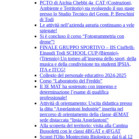
PCTO di Aichia Chebbi 4a_CAT (Costruzioni,
Ambiente e Territorio) sta svolgendo il suo stage
presso lo Studio Tecnico del Geom. P. Breschini
di Todi
Le attività nell’azienda agraria continuano a vele
spiegate!
Si è concluso il corso “Fotogrammetria con
drone”!
FINALE GRUPPO SPORTIVO – IIS Ciuffelli-
Einaudi Todi SCHOOL CUP (Biennio)-
(Triennio) Un torneo all’insegna dello sport, della
musica e della condivisione tra studenti IPSIA,
ITA e ITCG!
Collegio del personale educativo 2024-2025
Corso “Laboratorio del Freddo”
Il 3E MAT ha sostenuto con impegno e
determinazione l’esame di qualifica
professionale!
Attività di orientamento: Uscita didattica presso
la ditta “Angelantoni Industrie” inserita nel
percorso di orientamento della classe 4EMAT
sede distaccata “Ipsia Angelantoni”
Alla scoperta del territorio: visita alla Cantina
Bussoletti con le classi 4BGAT e 4FGAT
Scopri l'Olio Montecristo Biologico: dal 6 al 12