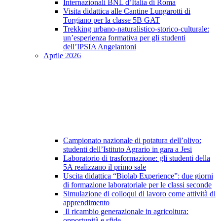
Internazionali BNL d’Italia di Roma
Visita didattica alle Cantine Lungarotti di
Torgiano per la classe 5B GAT
Trekking urbano-naturalistico-storico-culturale:
un’esperienza formativa per gli studenti
dell’IPSIA Angelantoni
Aprile 2026
Campionato nazionale di potatura dell’olivo:
studenti dell’Istituto Agrario in gara a Jesi
Laboratorio di trasformazione: gli studenti della
5A realizzano il primo sale
Uscita didattica “Biolab Experience”: due giorni
di formazione laboratoriale per le classi seconde
Simulazione di colloqui di lavoro come attività di
apprendimento
Il ricambio generazionale in agricoltura:
opportunità e sfide