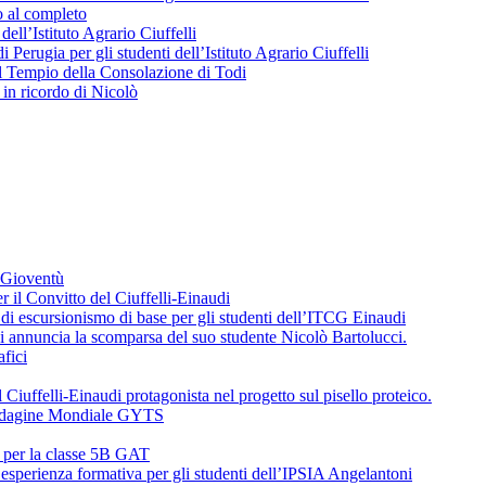
o al completo
 dell’Istituto Agrario Ciuffelli
 Perugia per gli studenti dell’Istituto Agrario Ciuffelli
l Tempio della Consolazione di Todi
in ricordo di Nicolò
a Gioventù
r il Convitto del Ciuffelli-Einaudi
i escursionismo di base per gli studenti dell’ITCG Einaudi
di annuncia la scomparsa del suo studente Nicolò Bartolucci.
fici
 Ciuffelli-Einaudi protagonista nel progetto sul pisello proteico.
l’Indagine Mondiale GYTS
o per la classe 5B GAT
’esperienza formativa per gli studenti dell’IPSIA Angelantoni