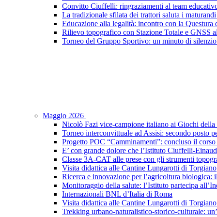
Convitto Ciuffelli: ringraziamenti al team educativ
La tradizionale sfilata dei trattori saluta i maturandi
Educazione alla legalità: incontro con la Questura di
Rilievo topografico con Stazione Totale e GNSS a
Torneo del Gruppo Sportivo: un minuto di silenzio 
Maggio 2026
Nicolò Fazi vice-campione italiano ai Giochi dell
Torneo interconvittuale ad Assisi: secondo posto pe
Progetto POC “Camminamenti”: concluso il corso d
E’ con grande dolore che l’Istituto Ciuffelli-Einau
Classe 3A-CAT alle prese con gli strumenti topogra
Visita didattica alle Cantine Lungarotti di Torgiano
Ricerca e innovazione per l’agricoltura biologica: il
Monitoraggio della salute: l’Istituto partecipa al
Internazionali BNL d’Italia di Roma
Visita didattica alle Cantine Lungarotti di Torgian
Trekking urbano-naturalistico-storico-culturale: un