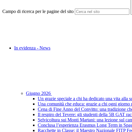
Campo di ricerca per le pagine del sito
In evidenza - News
Giugno 2026
Un grazie speciale a chi ha dedicato una vita alla s
Una comunità che educa: grazie a chi ogni giorno r
Cena di Fine Anno del Convitto: una tradizione che
Il respiro del Tevere: gli studenti della 5B GAT racc
Selvicoltura sui Monti Martani: una lezione sul camp
Conclusa l’esperienza Erasmus Long Term in Spagna:
Racchette in Classe: il Maestro Nazionale FITP Fed