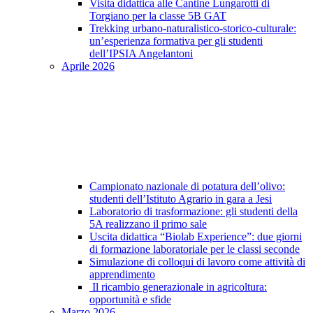
Visita didattica alle Cantine Lungarotti di
Torgiano per la classe 5B GAT
Trekking urbano-naturalistico-storico-culturale:
un’esperienza formativa per gli studenti
dell’IPSIA Angelantoni
Aprile 2026
Campionato nazionale di potatura dell’olivo:
studenti dell’Istituto Agrario in gara a Jesi
Laboratorio di trasformazione: gli studenti della
5A realizzano il primo sale
Uscita didattica “Biolab Experience”: due giorni
di formazione laboratoriale per le classi seconde
Simulazione di colloqui di lavoro come attività di
apprendimento
Il ricambio generazionale in agricoltura:
opportunità e sfide
Marzo 2026