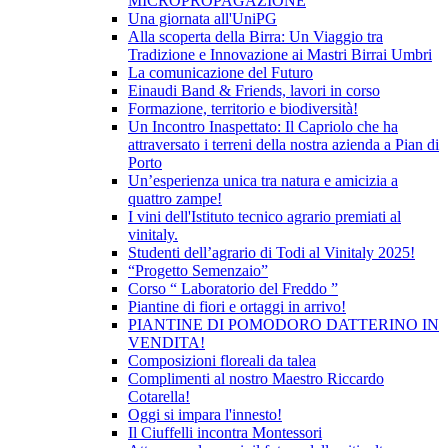
MICROPROPAGAZIONE
Una giornata all'UniPG
Alla scoperta della Birra: Un Viaggio tra
Tradizione e Innovazione ai Mastri Birrai Umbri
La comunicazione del Futuro
Einaudi Band & Friends, lavori in corso
Formazione, territorio e biodiversità!
Un Incontro Inaspettato: Il Capriolo che ha
attraversato i terreni della nostra azienda a Pian di
Porto
Un’esperienza unica tra natura e amicizia a
quattro zampe!
I vini dell'Istituto tecnico agrario premiati al
vinitaly.
Studenti dell’agrario di Todi al Vinitaly 2025!
“Progetto Semenzaio”
Corso “ Laboratorio del Freddo ”
Piantine di fiori e ortaggi in arrivo!
PIANTINE DI POMODORO DATTERINO IN
VENDITA!
Composizioni floreali da talea
Complimenti al nostro Maestro Riccardo
Cotarella!
Oggi si impara l'innesto!
Il Ciuffelli incontra Montessori