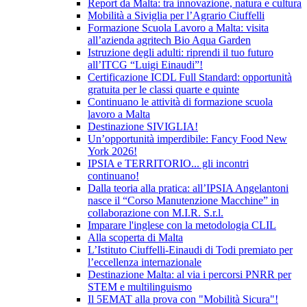
Report da Malta: tra innovazione, natura e cultura
Mobilità a Siviglia per l’Agrario Ciuffelli
Formazione Scuola Lavoro a Malta: visita
all’azienda agritech Bio Aqua Garden
Istruzione degli adulti: riprendi il tuo futuro
all’ITCG “Luigi Einaudi”!
Certificazione ICDL Full Standard: opportunità
gratuita per le classi quarte e quinte
Continuano le attività di formazione scuola
lavoro a Malta
Destinazione SIVIGLIA!
Un’opportunità imperdibile: Fancy Food New
York 2026!
IPSIA e TERRITORIO... gli incontri
continuano!
Dalla teoria alla pratica: all’IPSIA Angelantoni
nasce il “Corso Manutenzione Macchine” in
collaborazione con M.I.R. S.r.l.
Imparare l'inglese con la metodologia CLIL
Alla scoperta di Malta
L’Istituto Ciuffelli-Einaudi di Todi premiato per
l’eccellenza internazionale
Destinazione Malta: al via i percorsi PNRR per
STEM e multilinguismo
Il 5EMAT alla prova con "Mobilità Sicura"!