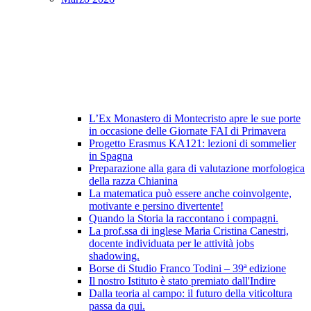
L’Ex Monastero di Montecristo apre le sue porte
in occasione delle Giornate FAI di Primavera
Progetto Erasmus KA121: lezioni di sommelier
in Spagna
Preparazione alla gara di valutazione morfologica
della razza Chianina
La matematica può essere anche coinvolgente,
motivante e persino divertente!
Quando la Storia la raccontano i compagni.
La prof.ssa di inglese Maria Cristina Canestri,
docente individuata per le attività jobs
shadowing.
Borse di Studio Franco Todini – 39ª edizione
Il nostro Istituto è stato premiato dall'Indire
Dalla teoria al campo: il futuro della viticoltura
passa da qui.