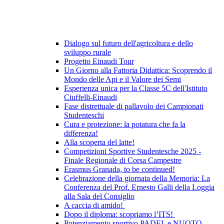
Dialogo sul futuro dell'agricoltura e dello
sviluppo rurale
Progetto Einaudi Tour
Un Giorno alla Fattoria Didattica: Scoprendo il
Mondo delle Api e il Valore dei Semi
Esperienza unica per la Classe 5C dell'Istituto
Ciuffelli-Einaudi
Fase distrettuale di pallavolo dei Campionati
Studenteschi
Cura e protezione: la potatura che fa la
differenza!
Alla scoperta del latte!
Competizioni Sportive Studentesche 2025 -
Finale Regionale di Corsa Campestre
Erasmus Granada, to be continued!
Celebrazione della giornata della Memoria: La
Conferenza del Prof. Ernesto Galli della Loggia
alla Sala del Consiglio
A caccia di amido!
Dopo il diploma: scopriamo l’ITS!
Potenziamento sportivo PADEL e NUOTO