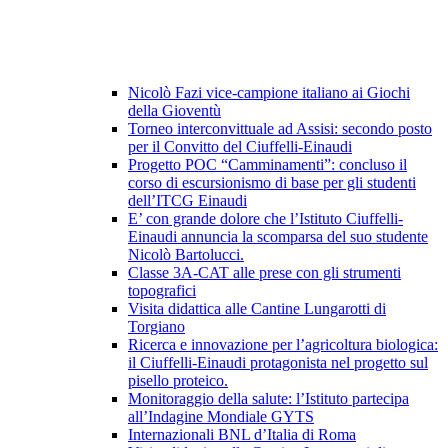
Nicolò Fazi vice-campione italiano ai Giochi
della Gioventù
Torneo interconvittuale ad Assisi: secondo posto
per il Convitto del Ciuffelli-Einaudi
Progetto POC “Camminamenti”: concluso il
corso di escursionismo di base per gli studenti
dell’ITCG Einaudi
E’ con grande dolore che l’Istituto Ciuffelli-
Einaudi annuncia la scomparsa del suo studente
Nicolò Bartolucci.
Classe 3A-CAT alle prese con gli strumenti
topografici
Visita didattica alle Cantine Lungarotti di
Torgiano
Ricerca e innovazione per l’agricoltura biologica:
il Ciuffelli-Einaudi protagonista nel progetto sul
pisello proteico.
Monitoraggio della salute: l’Istituto partecipa
all’Indagine Mondiale GYTS
Internazionali BNL d’Italia di Roma