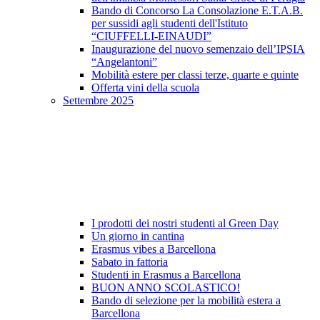
Bando di Concorso La Consolazione E.T.A.B.
per sussidi agli studenti dell'Istituto
“CIUFFELLI-EINAUDI”
Inaugurazione del nuovo semenzaio dell’IPSIA
“Angelantoni”
Mobilità estere per classi terze, quarte e quinte
Offerta vini della scuola
Settembre 2025
I prodotti dei nostri studenti al Green Day
Un giorno in cantina
Erasmus vibes a Barcellona
Sabato in fattoria
Studenti in Erasmus a Barcellona
BUON ANNO SCOLASTICO!
Bando di selezione per la mobilità estera a
Barcellona