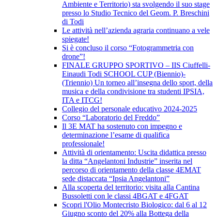
Ambiente e Territorio) sta svolgendo il suo stage
presso lo Studio Tecnico del Geom. P. Breschini
di Todi
Le attività nell’azienda agraria continuano a vele
spiegate!
Si è concluso il corso “Fotogrammetria con
drone”!
FINALE GRUPPO SPORTIVO – IIS Ciuffelli-
Einaudi Todi SCHOOL CUP (Biennio)-
(Triennio) Un torneo all’insegna dello sport, della
musica e della condivisione tra studenti IPSIA,
ITA e ITCG!
Collegio del personale educativo 2024-2025
Corso “Laboratorio del Freddo”
Il 3E MAT ha sostenuto con impegno e
determinazione l’esame di qualifica
professionale!
Attività di orientamento: Uscita didattica presso
la ditta “Angelantoni Industrie” inserita nel
percorso di orientamento della classe 4EMAT
sede distaccata “Ipsia Angelantoni”
Alla scoperta del territorio: visita alla Cantina
Bussoletti con le classi 4BGAT e 4FGAT
Scopri l'Olio Montecristo Biologico: dal 6 al 12
Giugno sconto del 20% alla Bottega della