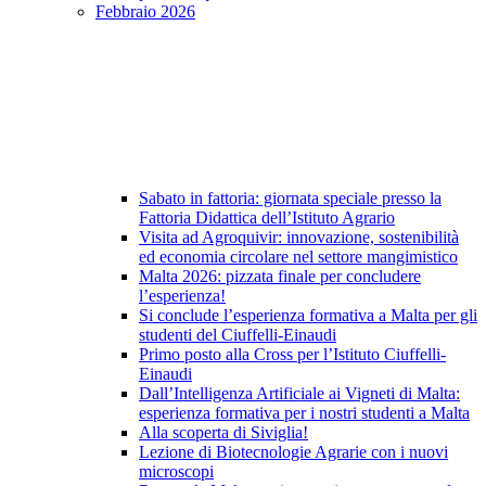
Febbraio 2026
Sabato in fattoria: giornata speciale presso la
Fattoria Didattica dell’Istituto Agrario
Visita ad Agroquivir: innovazione, sostenibilità
ed economia circolare nel settore mangimistico
Malta 2026: pizzata finale per concludere
l’esperienza!
Si conclude l’esperienza formativa a Malta per gli
studenti del Ciuffelli-Einaudi
Primo posto alla Cross per l’Istituto Ciuffelli-
Einaudi
Dall’Intelligenza Artificiale ai Vigneti di Malta:
esperienza formativa per i nostri studenti a Malta
Alla scoperta di Siviglia!
Lezione di Biotecnologie Agrarie con i nuovi
microscopi