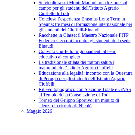
Selvicoltura sui Monti Martani: una lezione sul
campo per gli studenti dell’Istituto Agrario
Ciuffelli di Todi
Conclusa l’esperienza Erasmus Long Term in
Spagna: tre mesi di formazione internazionale per
gli studenti del Ciuffelli-Einaudi
Racchette in Classe: il Maestro Nazionale FITP
Federico Cecconi incontra gli studenti della sede
Einaudi
Convitto Ciuffelli: ringraziamenti al team
educativo al completo
La tradizionale sfilata dei trattori saluta i
maturandi dell’Istituto Agrario Ciuffelli
Educazione alla legalità: incontro con la Questura
di Perugia per gli studenti dell’Istituto Agrario
Ciuffelli
Rilievo topografico con Stazione Totale e GNSS
al Tempio della Consolazione di Todi
Torneo del Gruppo Sportivo: un minuto di
silenzio in ricordo di Nicolò
Maggio 2026