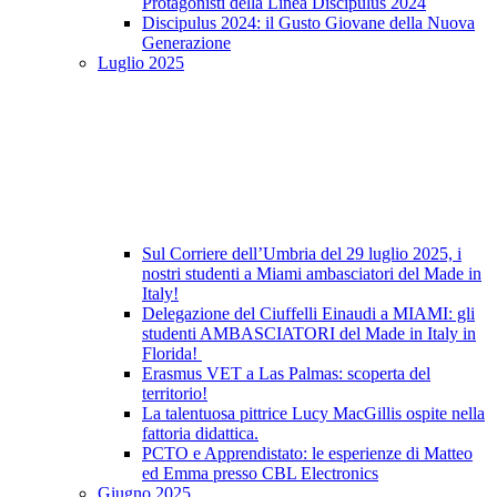
Protagonisti della Linea Discipulus 2024
Discipulus 2024: il Gusto Giovane della Nuova
Generazione
Luglio 2025
Sul Corriere dell’Umbria del 29 luglio 2025, i
nostri studenti a Miami ambasciatori del Made in
Italy!
Delegazione del Ciuffelli Einaudi a MIAMI: gli
studenti AMBASCIATORI del Made in Italy in
Florida!
Erasmus VET a Las Palmas: scoperta del
territorio!
La talentuosa pittrice Lucy MacGillis ospite nella
fattoria didattica.
PCTO e Apprendistato: le esperienze di Matteo
ed Emma presso CBL Electronics
Giugno 2025