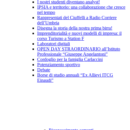
I nostri studenti diventano analyst!
IPSIA e territorio: una collaborazione che cresce
nel tempo
Rappresentati del Ciuffelli a Radio Corriere
dell’Umbria
Disegna la storia della nostra prima birra!
Imprenditorialità e nuovi modelli di impresa: il
corso Turismo a Station F
Laboratori digitali
OPEN DAY STRAORDINARIO all’Istituto
Professionale “Giuseppe Angelantoni”
Cordoglio per la famiglia Carlaccini
Potenziamento sportivo
Debate
Borse di studio annuali “Ex Allievi ITCG
Einaudi”