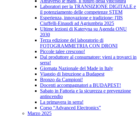
Attraverso le mani, il futuro della viticoltura
Laboratori per la TRANSIZIONE DIGITALE e
il potenziamento delle competenze STEM
Esperienza, innovazione e tradizione: l'IIS
Ciuffelli-Einaudi ad Agriumbria 2025
Ultime lezioni di Kateryna su Agenda ONU
2030
Terza edizione del laboratorio di
FOTOGRAMMETRIA CON DRONI
Piccole talee crescono!
Dal produttore al consumatore: vieni a trovarci in
serra!
Giornata Nazionale del Made in Italy
Viaggio di Istruzione a Budapest
Bronzo da Campioni!
Docenti accompagnatori a BUDAPEST!
Sabato in Fattoria e la sicurezza e prevenzione
antincendio
La primavera in serra!
Corso “Advanced Electronics”
Marzo 2025