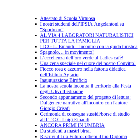
Attestato di Scuola Virtuosa
I nostri studenti dell’IPSIA Angelantoni su
“Sportman”
AL VIA 4 LABORATORI NATURALISTICI
PER TUTTA LA FAMIGLIA
ITCG L. Einaudi – Incontro con la guida turistica
Spagnolo… in movimento!
L’eccellenza dell’oro verde al Ladies cafè!
Una cena speciale nel cuore del nostro Convitto!
Fiocco rosa e azzurro nella fattoria didattica
dell’Istituto Agrario
Inaugurazione Birrificio
La nostra scuola incontra il territorio alla Festa
degli Ulivi II edizione
Secondo appuntamento del progetto di lettura:
Dal genere narrativo all'incontro con l'autore
Giorgio Crisafi
Cerimonia di consegna sussidi/borse di studio
all'I.T.C.G Luigi Einaudi
ANCORA PRIMI IN UMBRIA
Da studenti a mastri birrai
Riscrivi il Tuo Futuro: ottieni il tuo Diploma