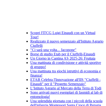
Scopri l'ITCG Luigi Einaudi con un Virtual
Tour!
Realizzato il nuovo semenzaio all'Istituto Agrario
Ciuffelli
"Ci sarà una volta... Jacopone"
Borse di studio Etab per il Ciuffelli-Einaudi
Un Giorno in Cantina AS 2025-26: Fruttaia
Una mattinata di condivisione e attività sportive
di gruppo!
Una mattinata tra giochi istruttivi di economia e
finanza!
ETAB Celebra l'Innovazione all'IIS "Ciuffelli -
Einaudi" per il "Progetto Semenzaio"
L’Istituto Agrario al Mercato della Terra di Todi
Sono arrivati nuovi esemplari di fasmidi al lab di
entomologia!
Una splendida giornata con i piccoli della scuola
dell'infanzia Montessori Santa Croce di Perugia