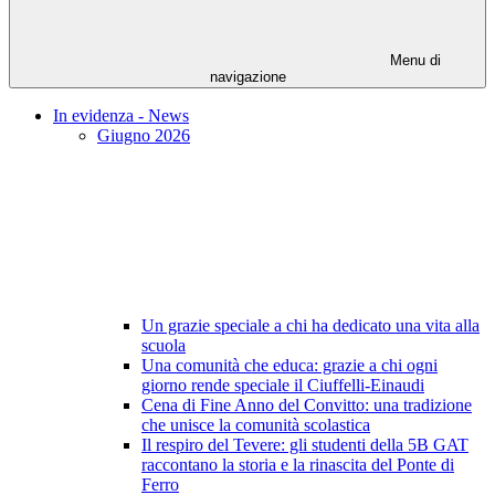
Menu di
navigazione
In evidenza - News
Giugno 2026
Un grazie speciale a chi ha dedicato una vita alla
scuola
Una comunità che educa: grazie a chi ogni
giorno rende speciale il Ciuffelli-Einaudi
Cena di Fine Anno del Convitto: una tradizione
che unisce la comunità scolastica
Il respiro del Tevere: gli studenti della 5B GAT
raccontano la storia e la rinascita del Ponte di
Ferro