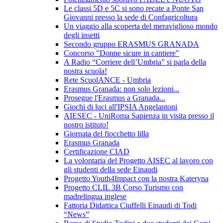
Le classi 5D e 5C si sono recate a Ponte San
Giovanni presso la sede di Confagricoltura
Un viaggio alla scoperta del meraviglioso mondo
degli insetti
Secondo gruppo ERASMUS GRANADA
Concorso "Donne sicure in cantiere"
A Radio “Corriere dell’Umbria” si parla della
nostra scuola!
Rete ScuolANCE - Umbria
Erasmus Granada: non solo lezioni...
Prosegue l'Erasmus a Granada...
Giochi di luci all'IPSIA Angelantoni
AIESEC - UniRoma Sapienza in visita presso il
nostro istituto!
Giornata del fiocchetto lilla
Erasmus Granada
Certificazione CIAD
La volontaria del Progetto AISEC al lavoro con
gli studenti della sede Einaudi
Progetto Youth4Impact con la nostra Kateryna
Progetto CLIL 3B Corso Turismo con
madrelingua inglese
Fattoria Didattica Ciuffelli Einaudi di Todi
“News”