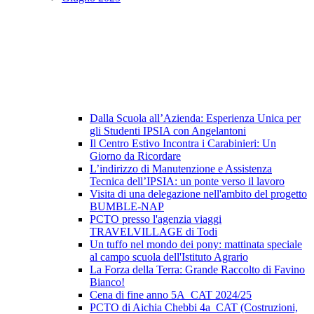
Dalla Scuola all’Azienda: Esperienza Unica per
gli Studenti IPSIA con Angelantoni
Il Centro Estivo Incontra i Carabinieri: Un
Giorno da Ricordare
L’indirizzo di Manutenzione e Assistenza
Tecnica dell’IPSIA: un ponte verso il lavoro
Visita di una delegazione nell'ambito del progetto
BUMBLE-NAP
PCTO presso l'agenzia viaggi
TRAVELVILLAGE di Todi
Un tuffo nel mondo dei pony: mattinata speciale
al campo scuola dell'Istituto Agrario
La Forza della Terra: Grande Raccolto di Favino
Bianco!
Cena di fine anno 5A_CAT 2024/25
PCTO di Aichia Chebbi 4a_CAT (Costruzioni,