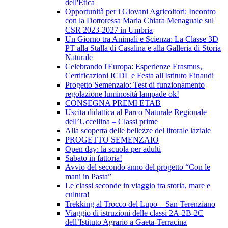
dell'Etica
Opportunità per i Giovani Agricoltori: Incontro
con la Dottoressa Maria Chiara Menaguale sul
CSR 2023-2027 in Umbria
Un Giorno tra Animali e Scienza: La Classe 3D
PT alla Stalla di Casalina e alla Galleria di Storia
Naturale
Celebrando l'Europa: Esperienze Erasmus,
Certificazioni ICDL e Festa all'Istituto Einaudi
Progetto Semenzaio: Test di funzionamento
regolazione luminosità lampade ok!
CONSEGNA PREMI ETAB
Uscita didattica al Parco Naturale Regionale
dell’Uccellina – Classi prime
Alla scoperta delle bellezze del litorale laziale
PROGETTO SEMENZAIO
Open day: la scuola per adulti
Sabato in fattoria!
Avvio del secondo anno del progetto “Con le
mani in Pasta”
Le classi seconde in viaggio tra storia, mare e
cultura!
Trekking al Trocco del Lupo – San Terenziano
Viaggio di istruzioni delle classi 2A-2B-2C
dell’Istituto Agrario a Gaeta-Terracina