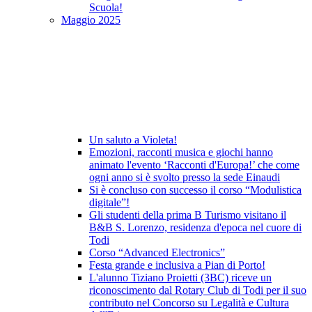
Scuola!
Maggio 2025
Un saluto a Violeta!
Emozioni, racconti musica e giochi hanno
animato l'evento ‘Racconti d'Europa!’ che come
ogni anno si è svolto presso la sede Einaudi
Si è concluso con successo il corso “Modulistica
digitale”!
Gli studenti della prima B Turismo visitano il
B&B S. Lorenzo, residenza d'epoca nel cuore di
Todi
Corso “Advanced Electronics”
Festa grande e inclusiva a Pian di Porto!
L'alunno Tiziano Proietti (3BC) riceve un
riconoscimento dal Rotary Club di Todi per il suo
contributo nel Concorso su Legalità e Cultura