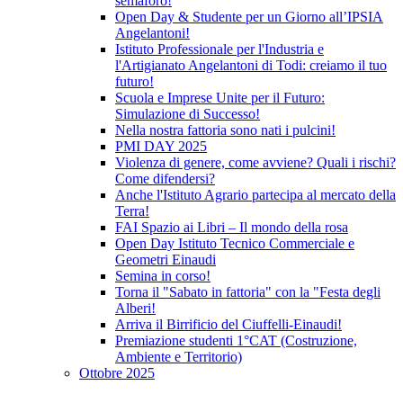
semaforo!
Open Day & Studente per un Giorno all’IPSIA
Angelantoni!
Istituto Professionale per l'Industria e
l'Artigianato Angelantoni di Todi: creiamo il tuo
futuro!
Scuola e Imprese Unite per il Futuro:
Simulazione di Successo!
Nella nostra fattoria sono nati i pulcini!
PMI DAY 2025
Violenza di genere, come avviene? Quali i rischi?
Come difendersi?
Anche l'Istituto Agrario partecipa al mercato della
Terra!
FAI Spazio ai Libri – Il mondo della rosa
Open Day Istituto Tecnico Commerciale e
Geometri Einaudi
Semina in corso!
Torna il "Sabato in fattoria" con la "Festa degli
Alberi!
Arriva il Birrificio del Ciuffelli-Einaudi!
Premiazione studenti 1°CAT (Costruzione,
Ambiente e Territorio)
Ottobre 2025