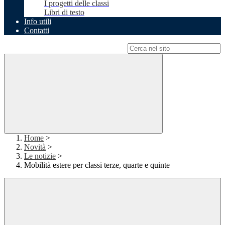
I progetti delle classi
Libri di testo
Info utili
Contatti
Campo di ricerca per le pagine del sito
Home
>
Novità
>
Le notizie
>
Mobilità estere per classi terze, quarte e quinte