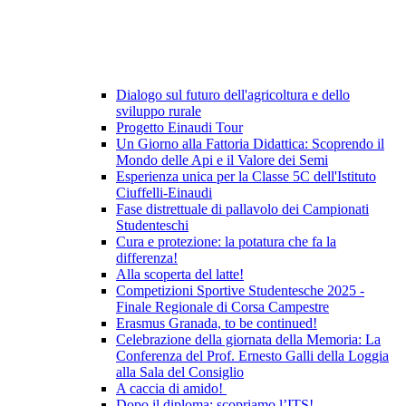
Dialogo sul futuro dell'agricoltura e dello
sviluppo rurale
Progetto Einaudi Tour
Un Giorno alla Fattoria Didattica: Scoprendo il
Mondo delle Api e il Valore dei Semi
Esperienza unica per la Classe 5C dell'Istituto
Ciuffelli-Einaudi
Fase distrettuale di pallavolo dei Campionati
Studenteschi
Cura e protezione: la potatura che fa la
differenza!
Alla scoperta del latte!
Competizioni Sportive Studentesche 2025 -
Finale Regionale di Corsa Campestre
Erasmus Granada, to be continued!
Celebrazione della giornata della Memoria: La
Conferenza del Prof. Ernesto Galli della Loggia
alla Sala del Consiglio
A caccia di amido!
Dopo il diploma: scopriamo l’ITS!