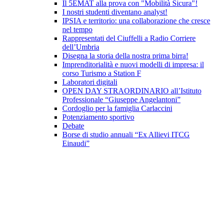
Il 5EMAT alla prova con "Mobilità Sicura"!
I nostri studenti diventano analyst!
IPSIA e territorio: una collaborazione che cresce
nel tempo
Rappresentati del Ciuffelli a Radio Corriere
dell’Umbria
Disegna la storia della nostra prima birra!
Imprenditorialità e nuovi modelli di impresa: il
corso Turismo a Station F
Laboratori digitali
OPEN DAY STRAORDINARIO all’Istituto
Professionale “Giuseppe Angelantoni”
Cordoglio per la famiglia Carlaccini
Potenziamento sportivo
Debate
Borse di studio annuali “Ex Allievi ITCG
Einaudi”