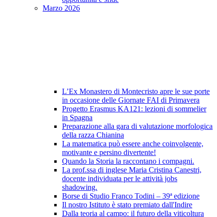
Marzo 2026
L’Ex Monastero di Montecristo apre le sue porte
in occasione delle Giornate FAI di Primavera
Progetto Erasmus KA121: lezioni di sommelier
in Spagna
Preparazione alla gara di valutazione morfologica
della razza Chianina
La matematica può essere anche coinvolgente,
motivante e persino divertente!
Quando la Storia la raccontano i compagni.
La prof.ssa di inglese Maria Cristina Canestri,
docente individuata per le attività jobs
shadowing.
Borse di Studio Franco Todini – 39ª edizione
Il nostro Istituto è stato premiato dall'Indire
Dalla teoria al campo: il futuro della viticoltura