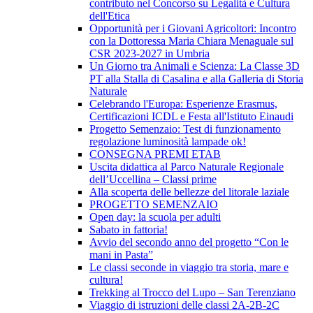
contributo nel Concorso su Legalità e Cultura
dell'Etica
Opportunità per i Giovani Agricoltori: Incontro
con la Dottoressa Maria Chiara Menaguale sul
CSR 2023-2027 in Umbria
Un Giorno tra Animali e Scienza: La Classe 3D
PT alla Stalla di Casalina e alla Galleria di Storia
Naturale
Celebrando l'Europa: Esperienze Erasmus,
Certificazioni ICDL e Festa all'Istituto Einaudi
Progetto Semenzaio: Test di funzionamento
regolazione luminosità lampade ok!
CONSEGNA PREMI ETAB
Uscita didattica al Parco Naturale Regionale
dell’Uccellina – Classi prime
Alla scoperta delle bellezze del litorale laziale
PROGETTO SEMENZAIO
Open day: la scuola per adulti
Sabato in fattoria!
Avvio del secondo anno del progetto “Con le
mani in Pasta”
Le classi seconde in viaggio tra storia, mare e
cultura!
Trekking al Trocco del Lupo – San Terenziano
Viaggio di istruzioni delle classi 2A-2B-2C