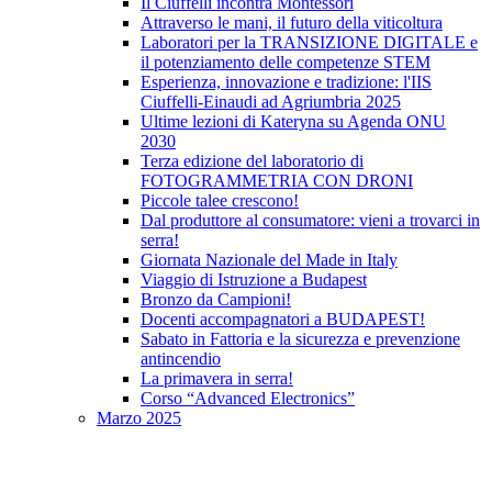
Il Ciuffelli incontra Montessori
Attraverso le mani, il futuro della viticoltura
Laboratori per la TRANSIZIONE DIGITALE e
il potenziamento delle competenze STEM
Esperienza, innovazione e tradizione: l'IIS
Ciuffelli-Einaudi ad Agriumbria 2025
Ultime lezioni di Kateryna su Agenda ONU
2030
Terza edizione del laboratorio di
FOTOGRAMMETRIA CON DRONI
Piccole talee crescono!
Dal produttore al consumatore: vieni a trovarci in
serra!
Giornata Nazionale del Made in Italy
Viaggio di Istruzione a Budapest
Bronzo da Campioni!
Docenti accompagnatori a BUDAPEST!
Sabato in Fattoria e la sicurezza e prevenzione
antincendio
La primavera in serra!
Corso “Advanced Electronics”
Marzo 2025