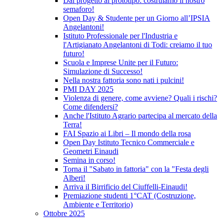
Dal progetto al prototipo: costruiamo il nostro
semaforo!
Open Day & Studente per un Giorno all’IPSIA
Angelantoni!
Istituto Professionale per l'Industria e
l'Artigianato Angelantoni di Todi: creiamo il tuo
futuro!
Scuola e Imprese Unite per il Futuro:
Simulazione di Successo!
Nella nostra fattoria sono nati i pulcini!
PMI DAY 2025
Violenza di genere, come avviene? Quali i rischi?
Come difendersi?
Anche l'Istituto Agrario partecipa al mercato della
Terra!
FAI Spazio ai Libri – Il mondo della rosa
Open Day Istituto Tecnico Commerciale e
Geometri Einaudi
Semina in corso!
Torna il "Sabato in fattoria" con la "Festa degli
Alberi!
Arriva il Birrificio del Ciuffelli-Einaudi!
Premiazione studenti 1°CAT (Costruzione,
Ambiente e Territorio)
Ottobre 2025