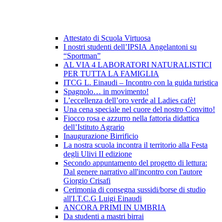
Attestato di Scuola Virtuosa
I nostri studenti dell’IPSIA Angelantoni su
“Sportman”
AL VIA 4 LABORATORI NATURALISTICI
PER TUTTA LA FAMIGLIA
ITCG L. Einaudi – Incontro con la guida turistica
Spagnolo… in movimento!
L’eccellenza dell’oro verde al Ladies cafè!
Una cena speciale nel cuore del nostro Convitto!
Fiocco rosa e azzurro nella fattoria didattica
dell’Istituto Agrario
Inaugurazione Birrificio
La nostra scuola incontra il territorio alla Festa
degli Ulivi II edizione
Secondo appuntamento del progetto di lettura:
Dal genere narrativo all'incontro con l'autore
Giorgio Crisafi
Cerimonia di consegna sussidi/borse di studio
all'I.T.C.G Luigi Einaudi
ANCORA PRIMI IN UMBRIA
Da studenti a mastri birrai