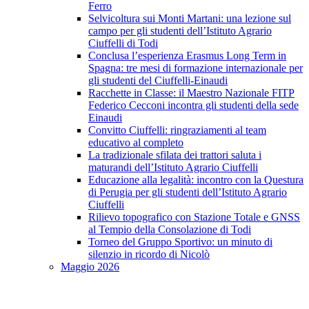
Ferro
Selvicoltura sui Monti Martani: una lezione sul
campo per gli studenti dell’Istituto Agrario
Ciuffelli di Todi
Conclusa l’esperienza Erasmus Long Term in
Spagna: tre mesi di formazione internazionale per
gli studenti del Ciuffelli-Einaudi
Racchette in Classe: il Maestro Nazionale FITP
Federico Cecconi incontra gli studenti della sede
Einaudi
Convitto Ciuffelli: ringraziamenti al team
educativo al completo
La tradizionale sfilata dei trattori saluta i
maturandi dell’Istituto Agrario Ciuffelli
Educazione alla legalità: incontro con la Questura
di Perugia per gli studenti dell’Istituto Agrario
Ciuffelli
Rilievo topografico con Stazione Totale e GNSS
al Tempio della Consolazione di Todi
Torneo del Gruppo Sportivo: un minuto di
silenzio in ricordo di Nicolò
Maggio 2026