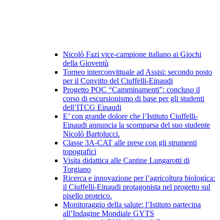
Nicolò Fazi vice-campione italiano ai Giochi
della Gioventù
Torneo interconvittuale ad Assisi: secondo posto
per il Convitto del Ciuffelli-Einaudi
Progetto POC “Camminamenti”: concluso il
corso di escursionismo di base per gli studenti
dell’ITCG Einaudi
E’ con grande dolore che l’Istituto Ciuffelli-
Einaudi annuncia la scomparsa del suo studente
Nicolò Bartolucci.
Classe 3A-CAT alle prese con gli strumenti
topografici
Visita didattica alle Cantine Lungarotti di
Torgiano
Ricerca e innovazione per l’agricoltura biologica:
il Ciuffelli-Einaudi protagonista nel progetto sul
pisello proteico.
Monitoraggio della salute: l’Istituto partecipa
all’Indagine Mondiale GYTS