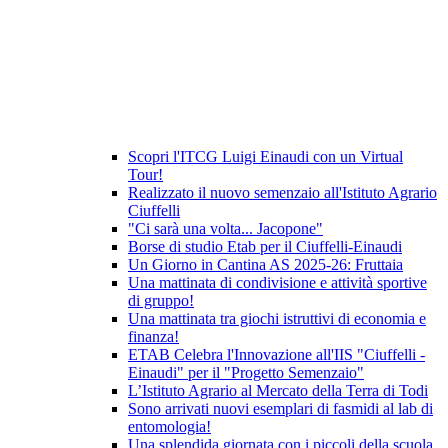
Scopri l'ITCG Luigi Einaudi con un Virtual
Tour!
Realizzato il nuovo semenzaio all'Istituto Agrario
Ciuffelli
"Ci sarà una volta... Jacopone"
Borse di studio Etab per il Ciuffelli-Einaudi
Un Giorno in Cantina AS 2025-26: Fruttaia
Una mattinata di condivisione e attività sportive
di gruppo!
Una mattinata tra giochi istruttivi di economia e
finanza!
ETAB Celebra l'Innovazione all'IIS "Ciuffelli -
Einaudi" per il "Progetto Semenzaio"
L’Istituto Agrario al Mercato della Terra di Todi
Sono arrivati nuovi esemplari di fasmidi al lab di
entomologia!
Una splendida giornata con i piccoli della scuola