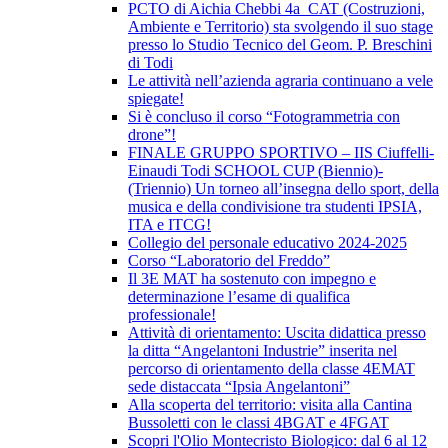
PCTO di Aichia Chebbi 4a_CAT (Costruzioni,
Ambiente e Territorio) sta svolgendo il suo stage
presso lo Studio Tecnico del Geom. P. Breschini
di Todi
Le attività nell’azienda agraria continuano a vele
spiegate!
Si è concluso il corso “Fotogrammetria con
drone”!
FINALE GRUPPO SPORTIVO – IIS Ciuffelli-
Einaudi Todi SCHOOL CUP (Biennio)-
(Triennio) Un torneo all’insegna dello sport, della
musica e della condivisione tra studenti IPSIA,
ITA e ITCG!
Collegio del personale educativo 2024-2025
Corso “Laboratorio del Freddo”
Il 3E MAT ha sostenuto con impegno e
determinazione l’esame di qualifica
professionale!
Attività di orientamento: Uscita didattica presso
la ditta “Angelantoni Industrie” inserita nel
percorso di orientamento della classe 4EMAT
sede distaccata “Ipsia Angelantoni”
Alla scoperta del territorio: visita alla Cantina
Bussoletti con le classi 4BGAT e 4FGAT
Scopri l'Olio Montecristo Biologico: dal 6 al 12