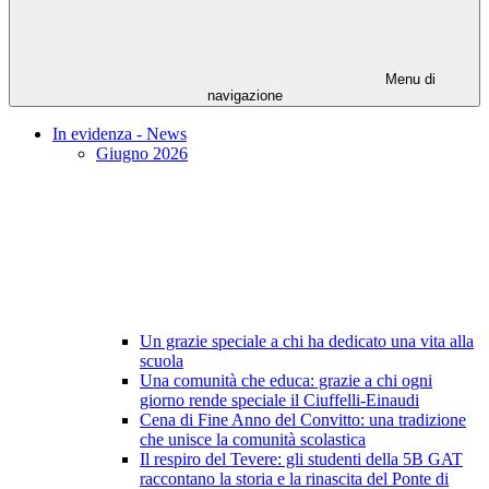
Menu di
navigazione
In evidenza - News
Giugno 2026
Un grazie speciale a chi ha dedicato una vita alla
scuola
Una comunità che educa: grazie a chi ogni
giorno rende speciale il Ciuffelli-Einaudi
Cena di Fine Anno del Convitto: una tradizione
che unisce la comunità scolastica
Il respiro del Tevere: gli studenti della 5B GAT
raccontano la storia e la rinascita del Ponte di