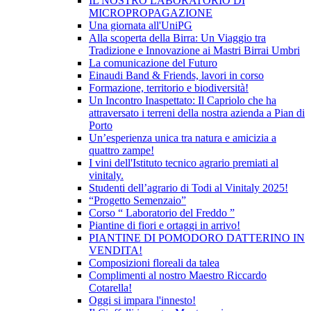
IL NOSTRO LABORATORIO DI
MICROPROPAGAZIONE
Una giornata all'UniPG
Alla scoperta della Birra: Un Viaggio tra
Tradizione e Innovazione ai Mastri Birrai Umbri
La comunicazione del Futuro
Einaudi Band & Friends, lavori in corso
Formazione, territorio e biodiversità!
Un Incontro Inaspettato: Il Capriolo che ha
attraversato i terreni della nostra azienda a Pian di
Porto
Un’esperienza unica tra natura e amicizia a
quattro zampe!
I vini dell'Istituto tecnico agrario premiati al
vinitaly.
Studenti dell’agrario di Todi al Vinitaly 2025!
“Progetto Semenzaio”
Corso “ Laboratorio del Freddo ”
Piantine di fiori e ortaggi in arrivo!
PIANTINE DI POMODORO DATTERINO IN
VENDITA!
Composizioni floreali da talea
Complimenti al nostro Maestro Riccardo
Cotarella!
Oggi si impara l'innesto!