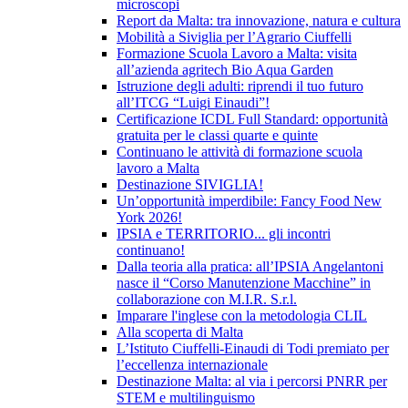
microscopi
Report da Malta: tra innovazione, natura e cultura
Mobilità a Siviglia per l’Agrario Ciuffelli
Formazione Scuola Lavoro a Malta: visita
all’azienda agritech Bio Aqua Garden
Istruzione degli adulti: riprendi il tuo futuro
all’ITCG “Luigi Einaudi”!
Certificazione ICDL Full Standard: opportunità
gratuita per le classi quarte e quinte
Continuano le attività di formazione scuola
lavoro a Malta
Destinazione SIVIGLIA!
Un’opportunità imperdibile: Fancy Food New
York 2026!
IPSIA e TERRITORIO... gli incontri
continuano!
Dalla teoria alla pratica: all’IPSIA Angelantoni
nasce il “Corso Manutenzione Macchine” in
collaborazione con M.I.R. S.r.l.
Imparare l'inglese con la metodologia CLIL
Alla scoperta di Malta
L’Istituto Ciuffelli-Einaudi di Todi premiato per
l’eccellenza internazionale
Destinazione Malta: al via i percorsi PNRR per
STEM e multilinguismo