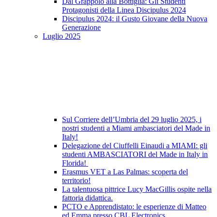
Dal Grappolo alla Bottiglia: Gli Studenti
Protagonisti della Linea Discipulus 2024
Discipulus 2024: il Gusto Giovane della Nuova
Generazione
Luglio 2025
Sul Corriere dell’Umbria del 29 luglio 2025, i
nostri studenti a Miami ambasciatori del Made in
Italy!
Delegazione del Ciuffelli Einaudi a MIAMI: gli
studenti AMBASCIATORI del Made in Italy in
Florida!
Erasmus VET a Las Palmas: scoperta del
territorio!
La talentuosa pittrice Lucy MacGillis ospite nella
fattoria didattica.
PCTO e Apprendistato: le esperienze di Matteo
ed Emma presso CBL Electronics