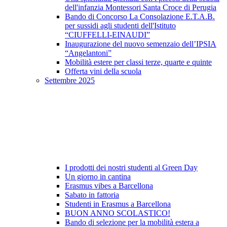
dell'infanzia Montessori Santa Croce di Perugia
Bando di Concorso La Consolazione E.T.A.B.
per sussidi agli studenti dell'Istituto
“CIUFFELLI-EINAUDI”
Inaugurazione del nuovo semenzaio dell’IPSIA
“Angelantoni”
Mobilità estere per classi terze, quarte e quinte
Offerta vini della scuola
Settembre 2025
I prodotti dei nostri studenti al Green Day
Un giorno in cantina
Erasmus vibes a Barcellona
Sabato in fattoria
Studenti in Erasmus a Barcellona
BUON ANNO SCOLASTICO!
Bando di selezione per la mobilità estera a