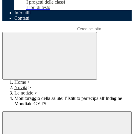
I progetti delle classi
Libri di testo
Info utili
Contatti
Campo di ricerca per le pagine del sito
Home
>
Novità
>
Le notizie
>
Monitoraggio della salute: l’Istituto partecipa all’Indagine
Mondiale GYTS