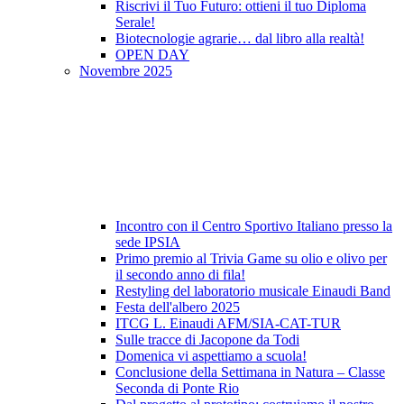
Riscrivi il Tuo Futuro: ottieni il tuo Diploma
Serale!
Biotecnologie agrarie… dal libro alla realtà!
OPEN DAY
Novembre 2025
Incontro con il Centro Sportivo Italiano presso la
sede IPSIA
Primo premio al Trivia Game su olio e olivo per
il secondo anno di fila!
Restyling del laboratorio musicale Einaudi Band
Festa dell'albero 2025
ITCG L. Einaudi AFM/SIA-CAT-TUR
Sulle tracce di Jacopone da Todi
Domenica vi aspettiamo a scuola!
Conclusione della Settimana in Natura – Classe
Seconda di Ponte Rio