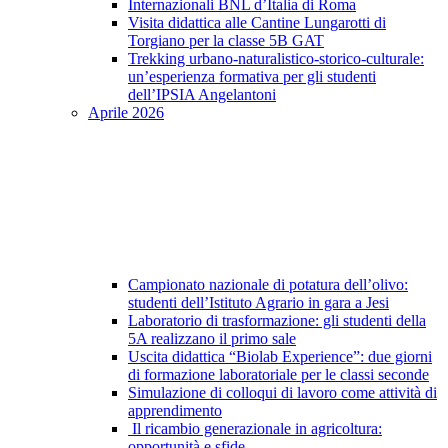
Internazionali BNL d’Italia di Roma
Visita didattica alle Cantine Lungarotti di
Torgiano per la classe 5B GAT
Trekking urbano-naturalistico-storico-culturale:
un’esperienza formativa per gli studenti
dell’IPSIA Angelantoni
Aprile 2026
Campionato nazionale di potatura dell’olivo:
studenti dell’Istituto Agrario in gara a Jesi
Laboratorio di trasformazione: gli studenti della
5A realizzano il primo sale
Uscita didattica “Biolab Experience”: due giorni
di formazione laboratoriale per le classi seconde
Simulazione di colloqui di lavoro come attività di
apprendimento
Il ricambio generazionale in agricoltura:
opportunità e sfide