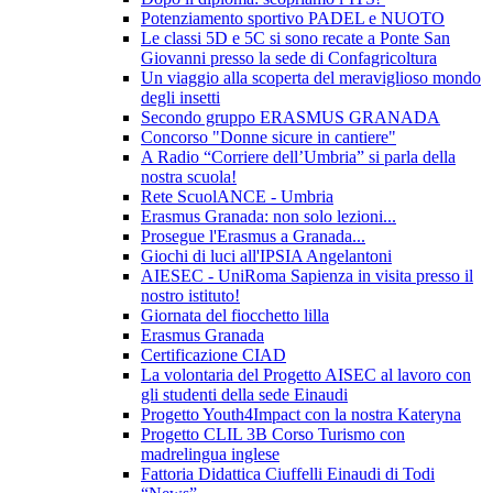
Potenziamento sportivo PADEL e NUOTO
Le classi 5D e 5C si sono recate a Ponte San
Giovanni presso la sede di Confagricoltura
Un viaggio alla scoperta del meraviglioso mondo
degli insetti
Secondo gruppo ERASMUS GRANADA
Concorso "Donne sicure in cantiere"
A Radio “Corriere dell’Umbria” si parla della
nostra scuola!
Rete ScuolANCE - Umbria
Erasmus Granada: non solo lezioni...
Prosegue l'Erasmus a Granada...
Giochi di luci all'IPSIA Angelantoni
AIESEC - UniRoma Sapienza in visita presso il
nostro istituto!
Giornata del fiocchetto lilla
Erasmus Granada
Certificazione CIAD
La volontaria del Progetto AISEC al lavoro con
gli studenti della sede Einaudi
Progetto Youth4Impact con la nostra Kateryna
Progetto CLIL 3B Corso Turismo con
madrelingua inglese
Fattoria Didattica Ciuffelli Einaudi di Todi