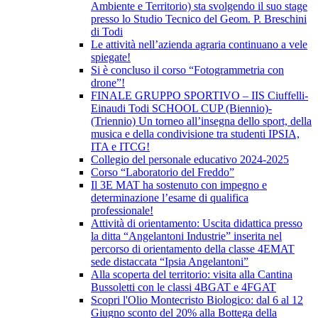
Ambiente e Territorio) sta svolgendo il suo stage
presso lo Studio Tecnico del Geom. P. Breschini
di Todi
Le attività nell’azienda agraria continuano a vele
spiegate!
Si è concluso il corso “Fotogrammetria con
drone”!
FINALE GRUPPO SPORTIVO – IIS Ciuffelli-
Einaudi Todi SCHOOL CUP (Biennio)-
(Triennio) Un torneo all’insegna dello sport, della
musica e della condivisione tra studenti IPSIA,
ITA e ITCG!
Collegio del personale educativo 2024-2025
Corso “Laboratorio del Freddo”
Il 3E MAT ha sostenuto con impegno e
determinazione l’esame di qualifica
professionale!
Attività di orientamento: Uscita didattica presso
la ditta “Angelantoni Industrie” inserita nel
percorso di orientamento della classe 4EMAT
sede distaccata “Ipsia Angelantoni”
Alla scoperta del territorio: visita alla Cantina
Bussoletti con le classi 4BGAT e 4FGAT
Scopri l'Olio Montecristo Biologico: dal 6 al 12
Giugno sconto del 20% alla Bottega della