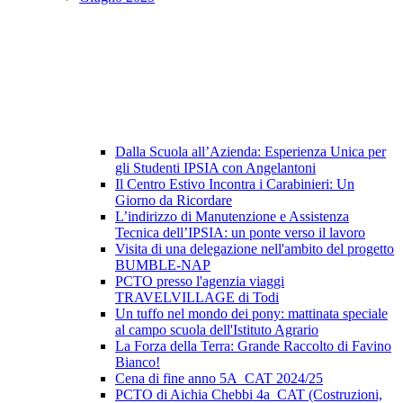
Dalla Scuola all’Azienda: Esperienza Unica per
gli Studenti IPSIA con Angelantoni
Il Centro Estivo Incontra i Carabinieri: Un
Giorno da Ricordare
L’indirizzo di Manutenzione e Assistenza
Tecnica dell’IPSIA: un ponte verso il lavoro
Visita di una delegazione nell'ambito del progetto
BUMBLE-NAP
PCTO presso l'agenzia viaggi
TRAVELVILLAGE di Todi
Un tuffo nel mondo dei pony: mattinata speciale
al campo scuola dell'Istituto Agrario
La Forza della Terra: Grande Raccolto di Favino
Bianco!
Cena di fine anno 5A_CAT 2024/25
PCTO di Aichia Chebbi 4a_CAT (Costruzioni,