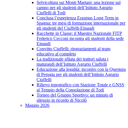
Selvicoltura sui Monti Martani: una lezione sul
campo per gli studenti dell’Istituto Agrario
Ciuffelli di Todi
Conclusa l’esperienza Erasmus Long Term in
Spagna: tre mesi di formazione internazionale per
gli studenti del Ciuffelli-Einaudi
Racchette in Classe: il Maestro Nazionale FITP
Federico Cecconi incontra gli studenti della sede
Einaudi
Convitto Ciuffelli: ringraziamenti al team
educativo al completo
La tradizionale sfilata dei trattori saluta i
maturandi dell’Istituto Agrario Ciuffelli
Educazione alla legalità: incontro con la Questura
di Perugia per gli studenti dell’Istituto Agrario
Ciuffelli
Rilievo topografico con Stazione Totale e GNSS
al Tempio della Consolazione di Todi
Torneo del Gruppo Sportivo: un minuto di
silenzio in ricordo di Nicolò
Maggio 2026