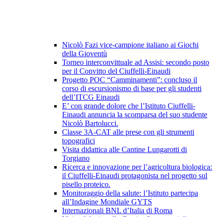
Nicolò Fazi vice-campione italiano ai Giochi
della Gioventù
Torneo interconvittuale ad Assisi: secondo posto
per il Convitto del Ciuffelli-Einaudi
Progetto POC “Camminamenti”: concluso il
corso di escursionismo di base per gli studenti
dell’ITCG Einaudi
E’ con grande dolore che l’Istituto Ciuffelli-
Einaudi annuncia la scomparsa del suo studente
Nicolò Bartolucci.
Classe 3A-CAT alle prese con gli strumenti
topografici
Visita didattica alle Cantine Lungarotti di
Torgiano
Ricerca e innovazione per l’agricoltura biologica:
il Ciuffelli-Einaudi protagonista nel progetto sul
pisello proteico.
Monitoraggio della salute: l’Istituto partecipa
all’Indagine Mondiale GYTS
Internazionali BNL d’Italia di Roma