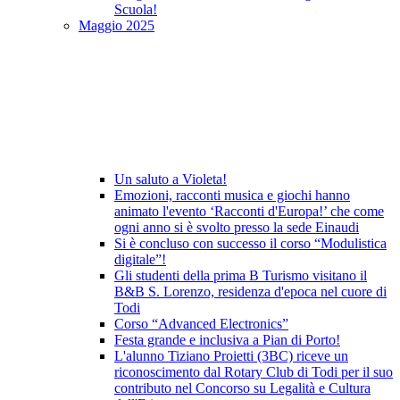
Scuola!
Maggio 2025
Un saluto a Violeta!
Emozioni, racconti musica e giochi hanno
animato l'evento ‘Racconti d'Europa!’ che come
ogni anno si è svolto presso la sede Einaudi
Si è concluso con successo il corso “Modulistica
digitale”!
Gli studenti della prima B Turismo visitano il
B&B S. Lorenzo, residenza d'epoca nel cuore di
Todi
Corso “Advanced Electronics”
Festa grande e inclusiva a Pian di Porto!
L'alunno Tiziano Proietti (3BC) riceve un
riconoscimento dal Rotary Club di Todi per il suo
contributo nel Concorso su Legalità e Cultura