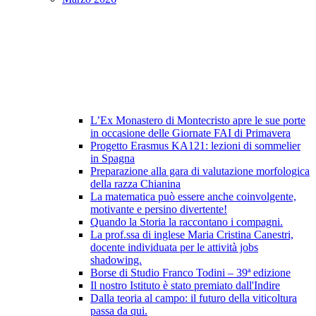
L’Ex Monastero di Montecristo apre le sue porte
in occasione delle Giornate FAI di Primavera
Progetto Erasmus KA121: lezioni di sommelier
in Spagna
Preparazione alla gara di valutazione morfologica
della razza Chianina
La matematica può essere anche coinvolgente,
motivante e persino divertente!
Quando la Storia la raccontano i compagni.
La prof.ssa di inglese Maria Cristina Canestri,
docente individuata per le attività jobs
shadowing.
Borse di Studio Franco Todini – 39ª edizione
Il nostro Istituto è stato premiato dall'Indire
Dalla teoria al campo: il futuro della viticoltura
passa da qui.