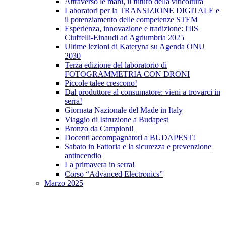
Attraverso le mani, il futuro della viticoltura
Laboratori per la TRANSIZIONE DIGITALE e
il potenziamento delle competenze STEM
Esperienza, innovazione e tradizione: l'IIS
Ciuffelli-Einaudi ad Agriumbria 2025
Ultime lezioni di Kateryna su Agenda ONU
2030
Terza edizione del laboratorio di
FOTOGRAMMETRIA CON DRONI
Piccole talee crescono!
Dal produttore al consumatore: vieni a trovarci in
serra!
Giornata Nazionale del Made in Italy
Viaggio di Istruzione a Budapest
Bronzo da Campioni!
Docenti accompagnatori a BUDAPEST!
Sabato in Fattoria e la sicurezza e prevenzione
antincendio
La primavera in serra!
Corso “Advanced Electronics”
Marzo 2025