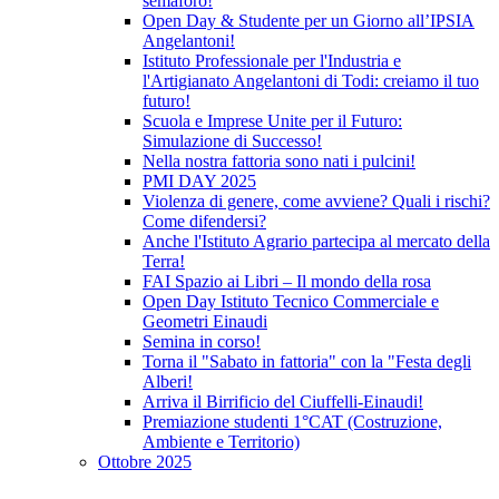
semaforo!
Open Day & Studente per un Giorno all’IPSIA
Angelantoni!
Istituto Professionale per l'Industria e
l'Artigianato Angelantoni di Todi: creiamo il tuo
futuro!
Scuola e Imprese Unite per il Futuro:
Simulazione di Successo!
Nella nostra fattoria sono nati i pulcini!
PMI DAY 2025
Violenza di genere, come avviene? Quali i rischi?
Come difendersi?
Anche l'Istituto Agrario partecipa al mercato della
Terra!
FAI Spazio ai Libri – Il mondo della rosa
Open Day Istituto Tecnico Commerciale e
Geometri Einaudi
Semina in corso!
Torna il "Sabato in fattoria" con la "Festa degli
Alberi!
Arriva il Birrificio del Ciuffelli-Einaudi!
Premiazione studenti 1°CAT (Costruzione,
Ambiente e Territorio)
Ottobre 2025