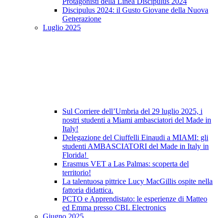
Protagonisti della Linea Discipulus 2024
Discipulus 2024: il Gusto Giovane della Nuova
Generazione
Luglio 2025
Sul Corriere dell’Umbria del 29 luglio 2025, i
nostri studenti a Miami ambasciatori del Made in
Italy!
Delegazione del Ciuffelli Einaudi a MIAMI: gli
studenti AMBASCIATORI del Made in Italy in
Florida!
Erasmus VET a Las Palmas: scoperta del
territorio!
La talentuosa pittrice Lucy MacGillis ospite nella
fattoria didattica.
PCTO e Apprendistato: le esperienze di Matteo
ed Emma presso CBL Electronics
Giugno 2025