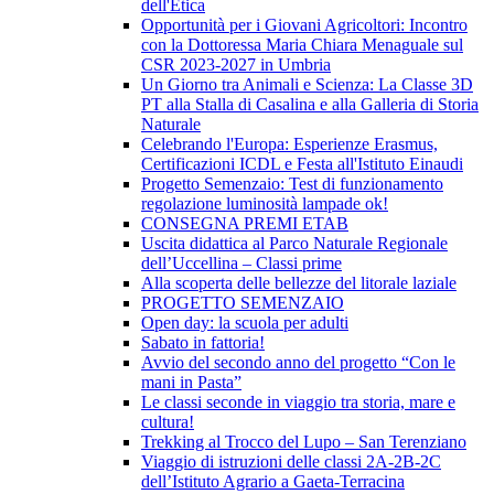
dell'Etica
Opportunità per i Giovani Agricoltori: Incontro
con la Dottoressa Maria Chiara Menaguale sul
CSR 2023-2027 in Umbria
Un Giorno tra Animali e Scienza: La Classe 3D
PT alla Stalla di Casalina e alla Galleria di Storia
Naturale
Celebrando l'Europa: Esperienze Erasmus,
Certificazioni ICDL e Festa all'Istituto Einaudi
Progetto Semenzaio: Test di funzionamento
regolazione luminosità lampade ok!
CONSEGNA PREMI ETAB
Uscita didattica al Parco Naturale Regionale
dell’Uccellina – Classi prime
Alla scoperta delle bellezze del litorale laziale
PROGETTO SEMENZAIO
Open day: la scuola per adulti
Sabato in fattoria!
Avvio del secondo anno del progetto “Con le
mani in Pasta”
Le classi seconde in viaggio tra storia, mare e
cultura!
Trekking al Trocco del Lupo – San Terenziano
Viaggio di istruzioni delle classi 2A-2B-2C
dell’Istituto Agrario a Gaeta-Terracina