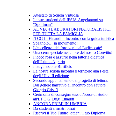
Attestato di Scuola Virtuosa
I nostri studenti dell’IPSIA Angelantoni su
“Sportman”
AL VIA 4 LABORATORI NATURALISTICI
PER TUTTA LA FAMIGLIA
ITCG L. Einaudi – Incontro con la guida turistica
Spagnolo… in movimento!
L’eccellenza dell’oro verde al Ladies cafè!
Una cena speciale nel cuore del nostro Convitto!
Fiocco rosa e azzurro nella fattoria didattica
dell’Istituto Agrario
Inaugurazione Birrificio
La nostra scuola incontra il territorio alla Festa
degli Ulivi II edizione
Secondo appuntamento del progetto di lettura:
Dal genere narrativo all'incontro con l'autore
Giorgio Crisafi
Cerimonia di consegna sussidi/borse di studio
all'I.T.C.G Luigi Einaudi
ANCORA PRIMI IN UMBRIA
Da studenti a mastri birrai
Riscrivi il Tuo Futuro: ottieni il tuo Diploma