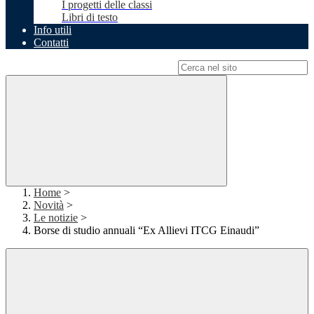
I progetti delle classi
Libri di testo
Info utili
Contatti
Campo di ricerca per le pagine del sito
Home
>
Novità
>
Le notizie
>
Borse di studio annuali “Ex Allievi ITCG Einaudi”