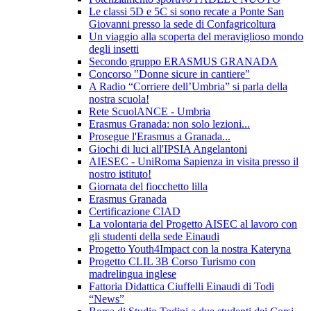
Le classi 5D e 5C si sono recate a Ponte San
Giovanni presso la sede di Confagricoltura
Un viaggio alla scoperta del meraviglioso mondo
degli insetti
Secondo gruppo ERASMUS GRANADA
Concorso "Donne sicure in cantiere"
A Radio “Corriere dell’Umbria” si parla della
nostra scuola!
Rete ScuolANCE - Umbria
Erasmus Granada: non solo lezioni...
Prosegue l'Erasmus a Granada...
Giochi di luci all'IPSIA Angelantoni
AIESEC - UniRoma Sapienza in visita presso il
nostro istituto!
Giornata del fiocchetto lilla
Erasmus Granada
Certificazione CIAD
La volontaria del Progetto AISEC al lavoro con
gli studenti della sede Einaudi
Progetto Youth4Impact con la nostra Kateryna
Progetto CLIL 3B Corso Turismo con
madrelingua inglese
Fattoria Didattica Ciuffelli Einaudi di Todi
“News”