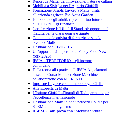
Report da Malta: tra innovazione, natura e cultura
Mobilità a Siviglia per l’Agrario Ciuffelli
Formazione Scuola Lavoro a Malta: visita
all’azienda agritech Bio Aqua Garden
Istruzione degli adulti: riprendi il tuo futuro
all’ITCG “Luigi Einaudi”!
Certificazione ICDL Full Standard: opportunità
gratuita per le classi quarte e quinte
Continuano le attività di formazione scuola
lavoro a Malta
Destinazione SIVIGLIA!
Un’opportunità imperdibile: Fancy Food New
York 2026!
IPSIA e TERRITORIO... gli incontri
continuano!
Dalla teoria alla pratica: all’IPSIA Angelantoni
nasce il “Corso Manutenzione Macchine” in
collaborazione con M.I.R. S.r.l.
Imparare l'inglese con la metodologia CLIL
Alla scoperta di Malta
L’Istituto Ciuffelli-Einaudi di Todi premiato per
l’eccellenza internazionale
Destinazione Malta: al via i percorsi PNRR per
STEM e multilinguismo
Il 5EMAT alla prova con "Mobilità Sicura"!