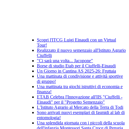
Scopri l'ITCG Luigi Einaudi con un Virtual
Tour!
Realizzato il nuovo semenzaio all'Istituto Agrario
Ciuffelli
"Ci sarà una volta... Jacopone"
Borse di studio Etab per il Ciuffelli-Einaudi
Un Giorno in Cantina AS 2025-26: Fruttaia
Una mattinata di condivisione e attività sportive
di gruppo!
Una mattinata tra giochi istruttivi di economia e
finanza!
ETAB Celebra l'Innovazione all'IIS "Ciuffelli -
Einaudi" per il "Progetto Semenzaio"
L’Istituto Agrario al Mercato della Terra di Todi
Sono arrivati nuovi esemplari di fasmidi al lab di
entomologia!
Una splendida giornata con i piccoli della scuola
dell'infanzia Montessori Santa Croce di Perugia