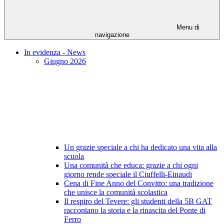
Menu di
navigazione
In evidenza - News
Giugno 2026
Un grazie speciale a chi ha dedicato una vita alla
scuola
Una comunità che educa: grazie a chi ogni
giorno rende speciale il Ciuffelli-Einaudi
Cena di Fine Anno del Convitto: una tradizione
che unisce la comunità scolastica
Il respiro del Tevere: gli studenti della 5B GAT
raccontano la storia e la rinascita del Ponte di
Ferro