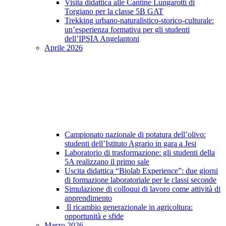
Visita didattica alle Cantine Lungarotti di
Torgiano per la classe 5B GAT
Trekking urbano-naturalistico-storico-culturale:
un’esperienza formativa per gli studenti
dell’IPSIA Angelantoni
Aprile 2026
Campionato nazionale di potatura dell’olivo:
studenti dell’Istituto Agrario in gara a Jesi
Laboratorio di trasformazione: gli studenti della
5A realizzano il primo sale
Uscita didattica “Biolab Experience”: due giorni
di formazione laboratoriale per le classi seconde
Simulazione di colloqui di lavoro come attività di
apprendimento
Il ricambio generazionale in agricoltura:
opportunità e sfide
Marzo 2026