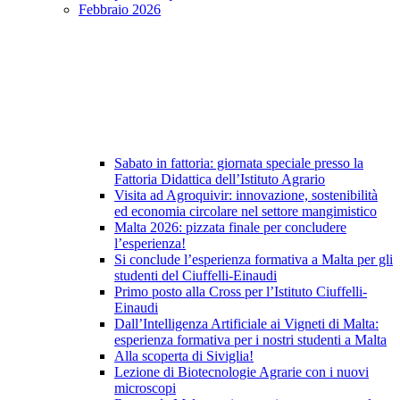
Febbraio 2026
Sabato in fattoria: giornata speciale presso la
Fattoria Didattica dell’Istituto Agrario
Visita ad Agroquivir: innovazione, sostenibilità
ed economia circolare nel settore mangimistico
Malta 2026: pizzata finale per concludere
l’esperienza!
Si conclude l’esperienza formativa a Malta per gli
studenti del Ciuffelli-Einaudi
Primo posto alla Cross per l’Istituto Ciuffelli-
Einaudi
Dall’Intelligenza Artificiale ai Vigneti di Malta:
esperienza formativa per i nostri studenti a Malta
Alla scoperta di Siviglia!
Lezione di Biotecnologie Agrarie con i nuovi
microscopi