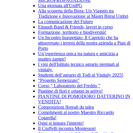
MICROPROPAGAZIONE
Una giornata all'UniPG
Alla scoperta della Birra: Un Viaggio tra
Tradizione e Innovazione ai Mastri Birrai Umbri
La comunicazione del Futuro
Einaudi Band & Friends, lavori in corso
Formazione, territorio e biodiversità!
Un Incontro Inaspettato: Il Capriolo che ha
attraversato i terreni della nostra azienda a Pian di
Porto
Un’esperienza unica tra natura e amicizia a
quattro zampe!
I vini dell'Istituto tecnico agrario premiati al
vinitaly.
Studenti dell’agrario di Todi al Vinitaly 2025!
“Progetto Semenzaio”
Corso “ Laboratorio del Freddo ”
Piantine di fiori e ortaggi in arrivo!
PIANTINE DI POMODORO DATTERINO IN
VENDITA!
Composizioni floreali da talea
Complimenti al nostro Maestro Riccardo
Cotarella!
Oggi si impara l'innesto!
Il Ciuffelli incontra Montessori