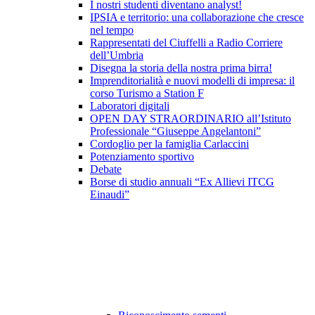
I nostri studenti diventano analyst!
IPSIA e territorio: una collaborazione che cresce
nel tempo
Rappresentati del Ciuffelli a Radio Corriere
dell’Umbria
Disegna la storia della nostra prima birra!
Imprenditorialità e nuovi modelli di impresa: il
corso Turismo a Station F
Laboratori digitali
OPEN DAY STRAORDINARIO all’Istituto
Professionale “Giuseppe Angelantoni”
Cordoglio per la famiglia Carlaccini
Potenziamento sportivo
Debate
Borse di studio annuali “Ex Allievi ITCG
Einaudi”