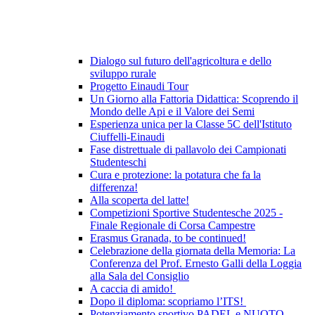
Dialogo sul futuro dell'agricoltura e dello
sviluppo rurale
Progetto Einaudi Tour
Un Giorno alla Fattoria Didattica: Scoprendo il
Mondo delle Api e il Valore dei Semi
Esperienza unica per la Classe 5C dell'Istituto
Ciuffelli-Einaudi
Fase distrettuale di pallavolo dei Campionati
Studenteschi
Cura e protezione: la potatura che fa la
differenza!
Alla scoperta del latte!
Competizioni Sportive Studentesche 2025 -
Finale Regionale di Corsa Campestre
Erasmus Granada, to be continued!
Celebrazione della giornata della Memoria: La
Conferenza del Prof. Ernesto Galli della Loggia
alla Sala del Consiglio
A caccia di amido!
Dopo il diploma: scopriamo l’ITS!
Potenziamento sportivo PADEL e NUOTO